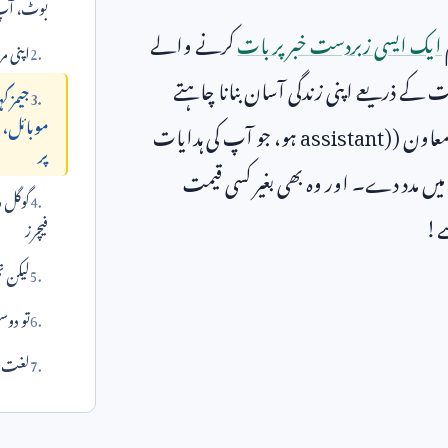
بوٹ، آپ
ایک ایسی زبردست خبر پر بات
کرنے والے
اپنی مر
 کے ذریعے اپنی زندگی آسان بنانا چاہتے
جیمز 
موبائل، 
معاون (
assistant)
ہو، جو آپ کی ہدایات
پر
ے میں مدد دے۔ اور وہ بھی بغیر کسی قیمت
گوگل د
سے!
فیچرز
لیکن ت
تو دوس
لغت می