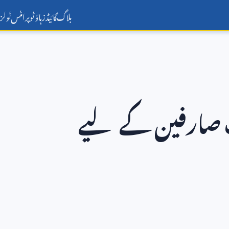
بلاگ
گائیڈز
ہاؤ ٹو
پرامٹس
ٹولز
ب صارفین کے لیے