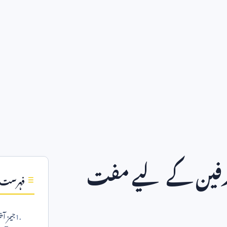
ارفین کے لیے مفت
فہرست
جیمز آ