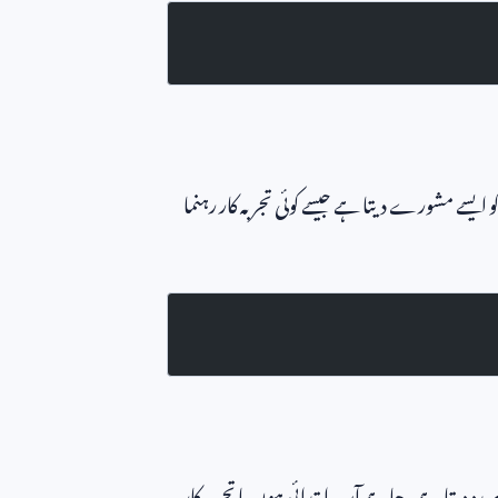
 ایسے مشورے دیتا ہے جیسے کوئی تجربہ کار رہنما
قدم مدد دیتا ہے، چاہے آپ ابتدائی ہوں یا تجربہ کار۔