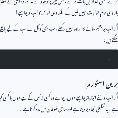
کرے، کس انداز میں بات کرے، کس چیز پر توجہ دے۔ اور وہ اسی کے مطابق ا
بار وہی عام جوابات نہیں ملیں گے، بلکہ وہی انداز جو آپ کو چاہیے!
اگر آپ نیا جیم بنانے کا ارادہ نہیں رکھتے، تب بھی گوگل نے آپ کے لیے پانچ
سکتے ہیں:
-
برین اسٹورمر
اگر آپ کو نئے آئیڈیاز چاہیے ہوں، چاہے وہ کسی بزنس کے لیے ہوں یا کسی کہا
ہے۔ یہ تخلیقی تجاویز دیتا ہے اور دماغی طوفان میں مدد کرتا ہے۔