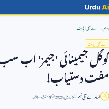
Urdu
Ai
ہوم
اے آئی اپڈیٹ
اے آئی اپڈیٹ
گوگل جیمینائی 'جیمز' اب س
مفت دستیاب!
اردو اے آئی ٹیم
6
اپریل،
2025
8 منٹ مطالعہ