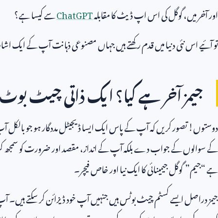
اور آخر میں، گوگل کی اس اپ ڈیٹ کا مقابلہ
ChatGPT
سے کیسا ہے؟
تو آئیے اس نئی دنیا میں قدم رکھتے ہیں جہاں مصنوعی ذہانت آپ کے ایک اش
جیمز آخر ہے کیا؟ ایک ذاتی چیٹ ب
دوستوں! تصور کریں کہ آپ کے پاس ایک ایسا ڈیجیٹل مددگار ہو جو بالک
کے سوالوں کے جواب دے بلکہ آپ کے انداز، مقصد اور ضرورت کو سمجھ 
ہے “جیم” گوگل جیمینائی کا ایک نیا اور خاص فیچر۔
جیمز دراصل ایسے کسٹم چیٹ بوٹس ہیں جنہیں آپ خود ڈیزائن کر سکتے ہیں۔ آپ گوگ