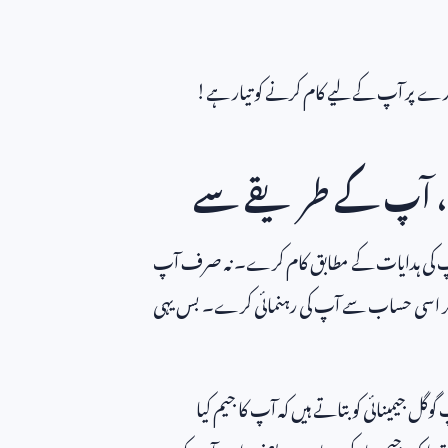
ارے پر آپ کے لیے کام کرنے کو تیار ہے!
وٹ، آپ کے طریقے سے
ل آپ کی ہدایات کے مطابق کام کرے۔ نہ صرف آپ
کر اسی حساب سے آپ کی رہنمائی کرے۔ بس یہی
ل جیمینائی کو بتاتے ہیں کہ آپ کا جیم کیا