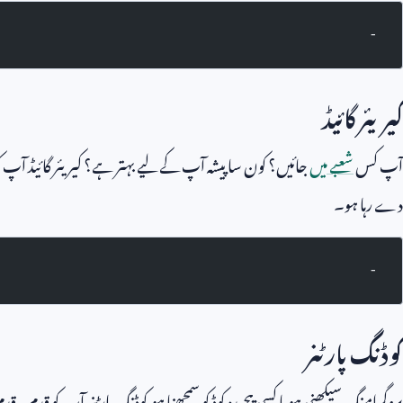
-
کیریئر گائیڈ
آپ کس
شعبے میں
جائیں؟ کون سا پیشہ آپ کے لیے بہتر ہے؟ کیریئر گائیڈ آپ کو
دے رہا ہو۔
-
کوڈنگ پارٹنر
پروگرامنگ سیکھنی ہو یا کسی پیچیدہ کوڈ کو سمجھنا ہو کوڈنگ پارٹنر آپ کو قدم بہ 