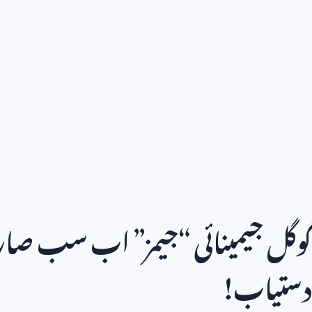
گوگل جیمینائی “جیمز” اب سب ص
دستیاب!