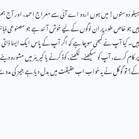
ہیلو دوستوں! میں ہوں اردو اے آئی سے معراج احمد، اور آج ہم
ہیں جو خاص طور پر ان لوگوں کے لیے خوش آئند ہے جو مصنوعی ذہانت
ہیں۔ کیا آپ نے کبھی سوچا ہے کہ اگر آپ کے پاس ایک ایسا ذاتی 
پر کام کرے، آپ کو سیکھنے، لکھنے، کوڈ کرنے یا کیریئر میں مشورہ دین
کے؟ تو گوگل نے یہ خواب اب حقیقت میں بدل دیا ہے جیمز کی مدد 