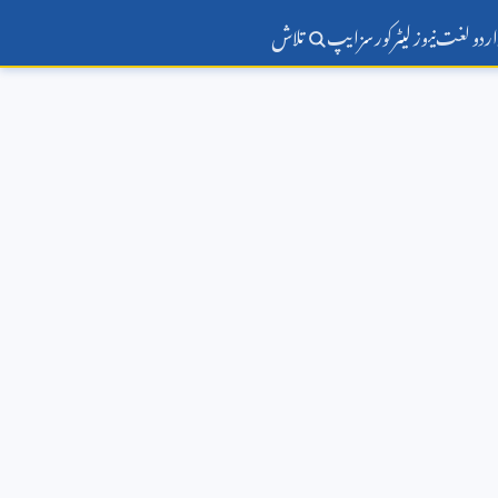
اردو لغت
نیوز لیٹر
کورسز
ایپ
تلاش