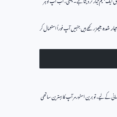
یک جیم تیار کر دیتا ہے۔ یعنی، اب آپ کو ہر
تیار شدہ جیمز
رکھے ہیں جنہیں آپ فوراً استعمال کر
نی کے لیے، تو برین اسٹورمر آپ کا بہترین ساتھی