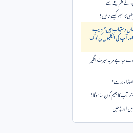
 کے طریقے سے
ضی کا جیم کیسے بنائیں؟
کہاں دستیاب ہیں؟ ویب،
اور آپ کی انگلیوں کی نوک
ے رہا ہے مزید حیرت انگیز
ھوڑا دیر سے؟
تو، آپ کا جیم کون سا ہوگا؟
ں اور پڑھیں