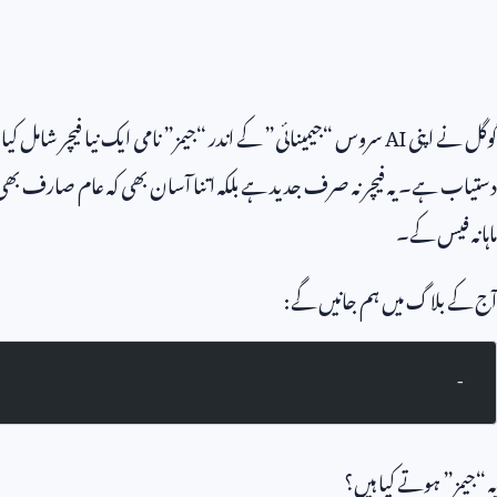
گوگل نے اپنی
AI
سروس “جیمینائی” کے اندر “جیمز” نامی ایک نیا فیچر شامل 
دستیاب ہے۔ یہ فیچر نہ صرف جدید ہے بلکہ اتنا آسان بھی کہ عام صارف بھی ا
ماہانہ فیس کے۔
آج کے بلاگ میں ہم جانیں گے:
-
یہ “جیمز” ہوتے کیا ہیں؟