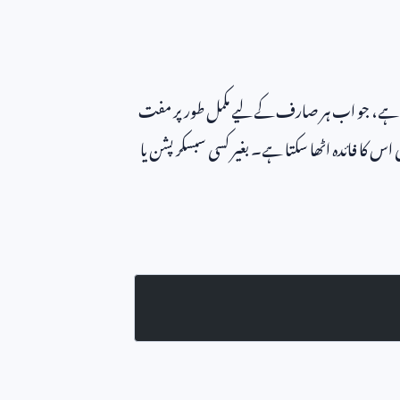
کیا ہے، جو اب ہر صارف کے لیے مکمل طور پر مفت
س کا فائدہ اٹھا سکتا ہے۔ بغیر کسی سبسکرپشن یا