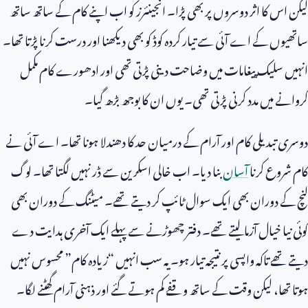
لیکن اس کا اثر دوسروں پر بھی پڑا۔ انجینئرز کو اب اپنے کام کے ساتھ ساتھ
ساتھیوں کے اے آئی سے تیار کردہ کوڈ کو بھی دیکھنا اور درست کرنا پڑتا تھا۔
انہیں سلیک پیغامات میں وضاحت دینی پڑتی تھی اور ادھورے کام مکمل
کروانے میں مدد کرنی پڑتی تھی۔ یوں ان کا بوجھ بڑھ گیا۔
دوسری تبدیلی کام اور آرام کے درمیان حد کا دھندلا ہونا تھا۔ اے آئی نے
کام شروع کرنا
آسان
بنا دیا۔ اب خالی اسکرین سے ڈر نہیں لگتا تھا۔ لوگ
لنچ کے دوران بھی ایک سوال ٹائپ کر دیتے تھے۔ میٹنگ کے دوران بھی
کوئی نیا خیال آزما لیتے تھے۔ دفتر چھوڑنے سے پہلے ایک آخری ہدایت دے
دیتے تھے تاکہ واپسی پر نتیجہ تیار ہو۔ یہ سب انہیں “زیادہ کام” محسوس نہیں
ہوتا تھا، لیکن وقت کے ساتھ وقفے کم ہوتے گئے اور ذہنی آرام گھٹنے لگا۔