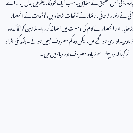
ہارورڈ کی اس تحقیق کے مطابق یہ سب ایک خودکار چکر میں بدل گیا۔ اے
آئی نے رفتار بڑھائی، رفتار نے توقعات بڑھا دیں، توقعات نے انحصار
بڑھایا، اور انحصار نے کام کی وسعت میں اضافہ کر دیا۔ ملازمین کو لگا کہ وہ
زیادہ پیداواری ہو گئے ہیں، لیکن وہ کم مصروف نہیں ہوئے۔ بلکہ کئی افراد
نے کہا کہ وہ پہلے سے زیادہ مصروف اور دباؤ میں ہیں۔