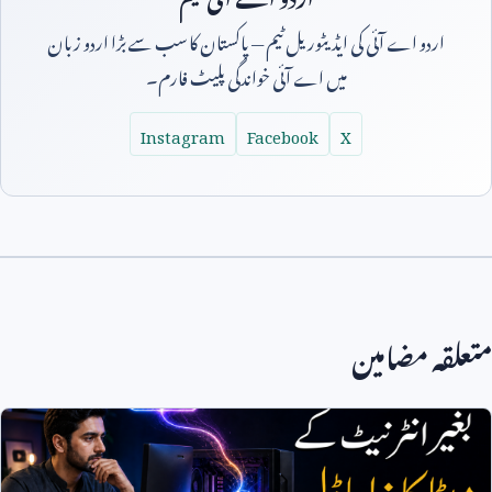
اردو اے آئی کی ایڈیٹوریل ٹیم — پاکستان کا سب سے بڑا اردو زبان
میں اے آئی خواندگی پلیٹ فارم۔
Instagram
Facebook
X
متعلقہ مضامین