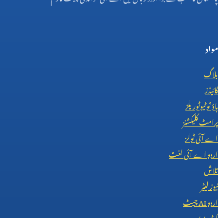
مواد
بلاگ
گائیڈز
ہاؤ ٹو ٹیوٹوریلز
پرامٹ کلیکشنز
اے آئی ٹولز
اردو اے آئی لغت
تلاش
نیوز لیٹر
اردو
AI
چیٹ
کوڈ پریویو