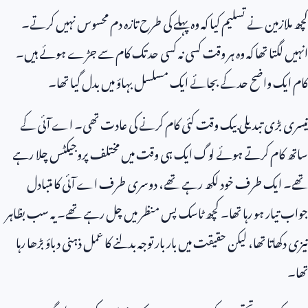
کچھ ملازمین نے تسلیم کیا کہ وہ پہلے کی طرح تازہ دم محسوس نہیں کرتے۔
انہیں لگتا تھا کہ وہ ہر وقت کسی نہ کسی حد تک کام سے جڑے ہوئے ہیں۔
کام ایک واضح حد کے بجائے ایک مسلسل بہاؤ میں بدل گیا تھا۔
تیسری بڑی تبدیلی بیک وقت کئی کام کرنے کی عادت تھی۔ اے آئی کے
ساتھ کام کرتے ہوئے لوگ ایک ہی وقت میں مختلف پروجیکٹس چلا رہے
تھے۔ ایک طرف خود لکھ رہے تھے، دوسری طرف اے آئی کا متبادل
جواب تیار ہو رہا تھا۔ کچھ ٹاسک پس منظر میں چل رہے تھے۔ یہ سب بظاہر
تیزی دکھاتا تھا، لیکن حقیقت میں بار بار توجہ بدلنے کا عمل ذہنی دباؤ بڑھا رہا
تھا۔