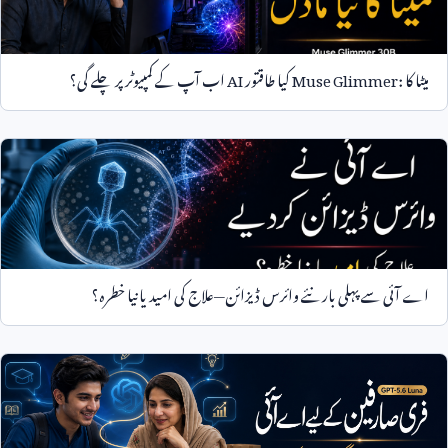
میٹا کا
Muse Glimmer:
کیا طاقتور
AI
اب آپ کے کمپیوٹر پر چلے گی؟
اے آئی سے پہلی بار نئے وائرس ڈیزائن—علاج کی امید یا نیا خطرہ؟