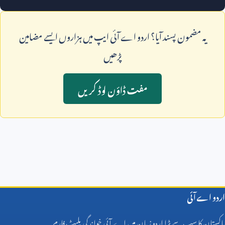
يہ مضمون پسند آيا؟ اردو اے آئی ايپ ميں ہزاروں ايسے مضامين
پڑھيں
مفت ڈاؤن لوڈ کريں
اردو اے آئی
پاکستان کا سب سے بڑا اردو زبان میں اے آئی خواندگی پلیٹ فارم