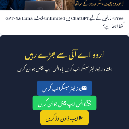
Free
صارفین کے لیے
ChatGPT
میں
unlimited
چیٹ:
GPT-5.6 Luna
کتنا اچھا ہے؟
اردو اے آئی سے جڑے رہیں
ہفتہ وار نیوز لیٹر سبسکرائب کریں یا واٹس ایپ چینل جوائن کریں
نیوز لیٹر سبسکرائب کریں
واٹس ایپ چینل جوائن کریں
ایپ ڈاؤن لوڈ کریں