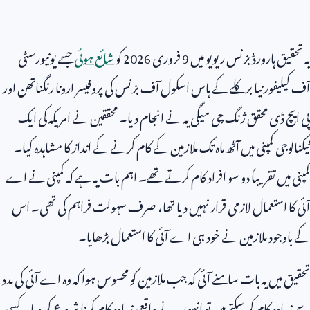
یہ تحقیق ہارورڈ بزنس ریویو میں
9
فروری
2026
کو
شائع ہوئی
جسے یونیورسٹی
آف کیلیفورنیا برکلے کے ہاس اسکول آف بزنس کی پروفیسر ارونا رنگناتھن اور
پی ایچ ڈی محقق ژنگ چی میگی یہ نے انجام دیا۔ محققین نے امریکہ کی ایک
ٹیکنالوجی کمپنی میں آٹھ ماہ تک ملازمین کے کام کرنے کے انداز کا مشاہدہ کیا۔
کمپنی میں تقریباً دو سو افراد کام کرتے تھے۔ اہم بات یہ ہے کہ کمپنی نے اے
آئی کا استعمال لازمی قرار نہیں دیا تھا، صرف سہولت فراہم کی تھی۔ اس
کے باوجود ملازمین نے خود ہی اے آئی کا استعمال بڑھایا۔
تحقیق میں یہ بات سامنے آئی کہ جب ملازمین کو محسوس ہوا کہ وہ اے آئی کی مدد
سے زیادہ کام کر سکتے ہیں تو انہوں نے واقعی زیادہ کام کرنا شروع کر دیا۔ کسی