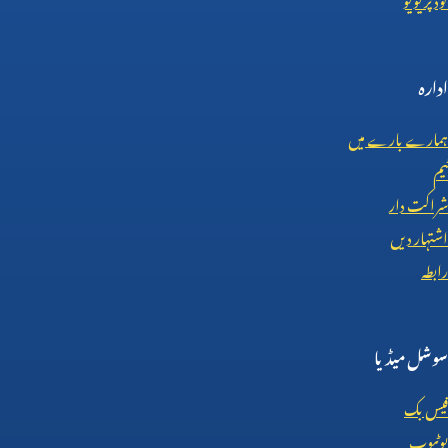
ادارہ
ہمارے بارے میں
ٹیم
شراکت دار
اشتہار دیں
رابطہ
سوشل میڈیا
فیس بک
یوٹیوب