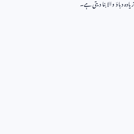
زیادہ دباؤ والا بنا دیتی ہے۔