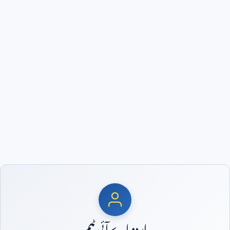
اردو اے آئی ٹیم