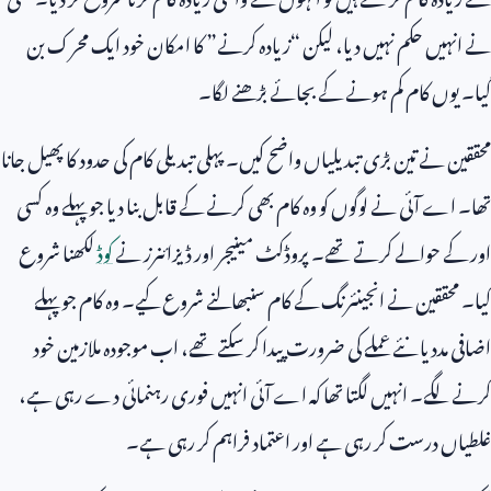
نے انہیں حکم نہیں دیا، لیکن “زیادہ کرنے” کا امکان خود ایک محرک بن
گیا۔ یوں کام کم ہونے کے بجائے بڑھنے لگا۔
محققین نے تین بڑی تبدیلیاں واضح کیں۔ پہلی تبدیلی کام کی حدود کا پھیل جانا
تھا۔ اے آئی نے لوگوں کو وہ کام بھی کرنے کے قابل بنا دیا جو پہلے وہ کسی
اور کے حوالے کرتے تھے۔ پروڈکٹ مینیجر اور ڈیزائنرز نے
کوڈ
لکھنا شروع
کیا۔ محققین نے انجینئرنگ کے کام سنبھالنے شروع کیے۔ وہ کام جو پہلے
اضافی مدد یا نئے عملے کی ضرورت پیدا کر سکتے تھے، اب موجودہ ملازمین خود
کرنے لگے۔ انہیں لگتا تھا کہ اے آئی انہیں فوری رہنمائی دے رہی ہے،
غلطیاں درست کر رہی ہے اور اعتماد فراہم کر رہی ہے۔