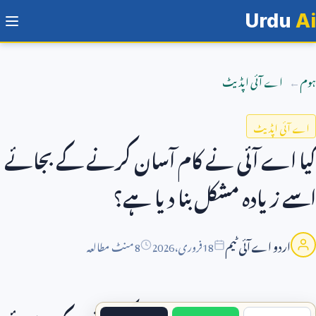
Urdu
Ai
ہوم
اے آئی اپڈیٹ
اے آئی اپڈیٹ
کیا اے آئی نے کام آسان کرنے کے بجائے
اسے زیادہ مشکل بنا دیا ہے؟
اردو اے آئی ٹیم
18
فروری،
2026
8 منٹ مطالعہ