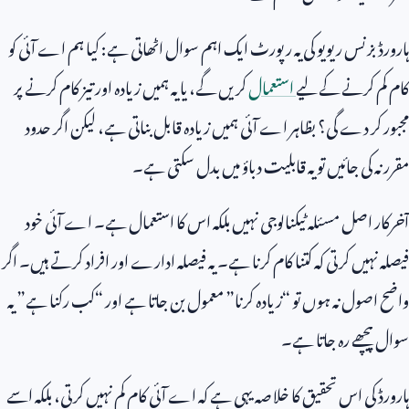
ہارورڈ بزنس ریویو کی یہ رپورٹ ایک اہم سوال اٹھاتی ہے: کیا ہم اے آئی کو
کام کم کرنے کے لیے
استعمال
کریں گے، یا یہ ہمیں زیادہ اور تیز کام کرنے پر
مجبور کر دے گی؟ بظاہر اے آئی ہمیں زیادہ قابل بناتی ہے، لیکن اگر حدود
مقرر نہ کی جائیں تو یہ قابلیت دباؤ میں بدل سکتی ہے۔
آخرکار اصل مسئلہ ٹیکنالوجی نہیں بلکہ اس کا استعمال ہے۔ اے آئی خود
فیصلہ نہیں کرتی کہ کتنا کام کرنا ہے۔ یہ فیصلہ ادارے اور افراد کرتے ہیں۔ اگر
واضح اصول نہ ہوں تو “زیادہ کرنا” معمول بن جاتا ہے اور “کب رکنا ہے” یہ
سوال پیچھے رہ جاتا ہے۔
ہارورڈ کی اس تحقیق کا خلاصہ یہی ہے کہ اے آئی کام کم نہیں کرتی، بلکہ اسے