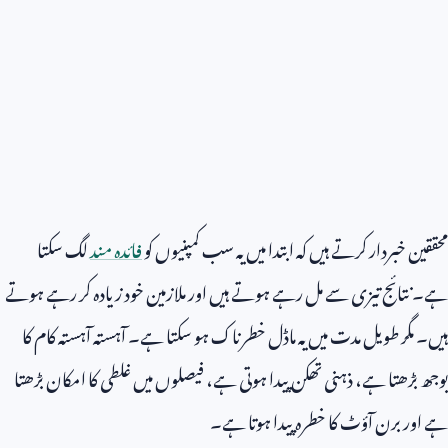
محققین خبردار کرتے ہیں کہ ابتدا میں یہ سب کمپنیوں کو
فائدہ مند
لگ سکتا
ہے۔ نتائج تیزی سے مل رہے ہوتے ہیں اور ملازمین خود زیادہ کر رہے ہوتے
ہیں۔ مگر طویل مدت میں یہ ماڈل خطرناک ہو سکتا ہے۔ آہستہ آہستہ کام کا
بوجھ بڑھتا ہے، ذہنی تھکن پیدا ہوتی ہے، فیصلوں میں غلطی کا امکان بڑھتا
ہے اور برن آؤٹ کا خطرہ پیدا ہوتا ہے۔