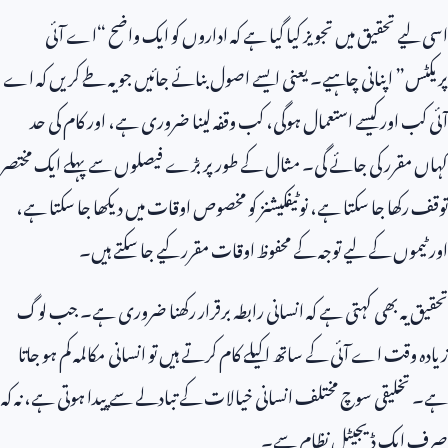
اسی لیے تحقیق میں تجویز کیا گیا ہے کہ اداروں کو ایک واضح “اے آئی
پریکٹس” اپنانی چاہیے۔ یعنی ایسے اصول بنائے جائیں جو یہ طے کریں کہ اے
آئی کب اور کیسے استعمال ہوگی، کب وقفہ لینا ضروری ہے، اور کام کی حد
کہاں مقرر کی جائے گی۔ مثال کے طور پر بڑے فیصلوں سے پہلے ایک مختصر
توقف رکھا جا سکتا ہے، نوٹیفکیشنز کو مخصوص اوقات میں دیکھا جا سکتا ہے،
اور ٹیموں کے لیے توجہ کے محفوظ اوقات مقرر کیے جا سکتے ہیں۔
تحقیق یہ بھی کہتی ہے کہ انسانی رابطہ برقرار رکھنا ضروری ہے۔ جب لوگ
زیادہ وقت اے آئی کے ساتھ اکیلے کام کرتے ہیں تو انسانی مکالمہ کم ہو جاتا
ہے۔ تخلیقی سوچ مختلف انسانی خیالات کے تبادلے سے پیدا ہوتی ہے، نہ کہ
صرف ایک ڈیجیٹل نظام سے۔