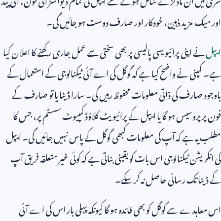
اور میک مزید ذہین، خودکار اور صارف دوست ہو جائیں گی۔
ایپل
نے اپنی پرائیویسی پالیسی پر بھی سختی سے عمل جاری رکھنے کا اعلان کیا
ہے۔ کمپنی نے واضح کیا ہے کہ گوگل کی اے آئی ٹیکنالوجی کے استعمال کے
باوجود صارف کی ذاتی معلومات محفوظ رہیں گی۔ سارا ڈیٹا یا تو صارف کے
فون پر پروسیس ہو گا یا ایپل کے پرائیویٹ کلاؤڈ کمپیوٹ سسٹم پر، جس کا
مطلب یہ ہے کہ آپ کی معلومات کبھی گوگل کے پاس نہیں جائیں گی۔ ایپل
کی انکرپشن ٹیکنالوجی اس بات کو یقینی بناتی ہے کہ کوئی غیر متعلقہ فریق آپ
کے ڈیٹا تک رسائی حاصل نہ کر سکے۔
اس معاہدے سے گوگل کو بھی فائدہ ہو گا کیونکہ پہلی بار اس کی اے آئی