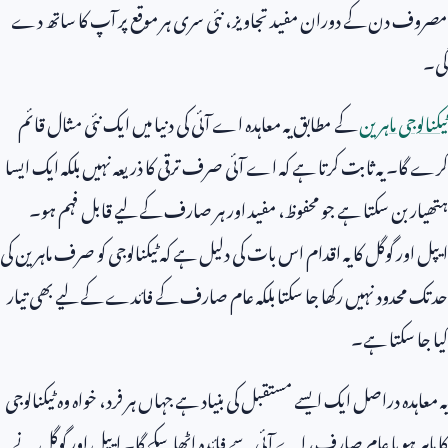
مصروف دن کے دوران مفید تجاویز، نئی سری ہر موقع پر آپ کا ساتھ دے
گی۔
ٹیکنالوجی ماہرین
کے مطابق یہ معاہدہ اے آئی کی دنیا میں ایک نئی مثال قائم
کرے گا۔ یہ ثابت کرتا ہے کہ اے آئی صرف ترقی کا ذریعہ نہیں بلکہ ایک ایسا
ہتھیار بن سکتا ہے جو محفوظ، مفید اور ہر صارف کے لیے قابل فہم ہو۔
ایپل اور گوگل کا یہ اقدام اس بات کی دلیل ہے کہ ٹیکنالوجی کو صرف ماہرین کی
حد تک محدود نہیں رکھا جا سکتا بلکہ عام صارف کے فائدے کے لیے بھی تیار
کیا جا سکتا ہے۔
یہ معاہدہ دراصل ایک ایسے مستقبل کی بنیاد ہے جہاں ہر فرد، خواہ وہ ٹیکنالوجی
کا ماہر ہو یا عام صارف، اے آئی سے فائدہ اٹھا سکے گا۔ ایپل اور گوگل نے