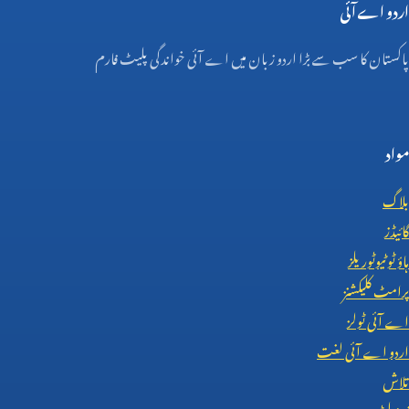
اردو اے آئی
پاکستان کا سب سے بڑا اردو زبان میں اے آئی خواندگی پلیٹ فارم
مواد
بلاگ
گائیڈز
ہاؤ ٹو ٹیوٹوریلز
پرامٹ کلیکشنز
اے آئی ٹولز
اردو اے آئی لغت
تلاش
نیوز لیٹر