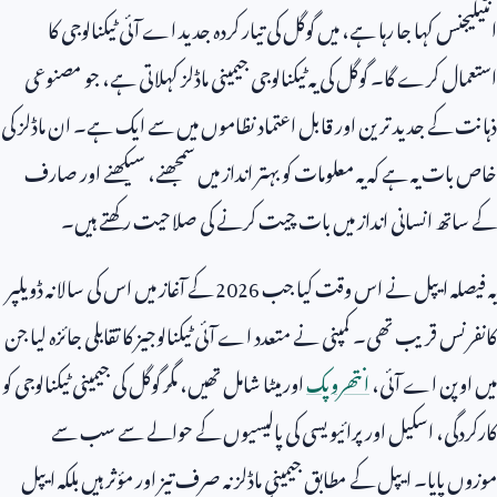
انٹیلیجنس کہا جا رہا ہے، میں گوگل کی تیار کردہ جدید اے آئی ٹیکنالوجی کا
استعمال کرے گا۔ گوگل کی یہ ٹیکنالوجی جیمینی ماڈلز کہلاتی ہے، جو مصنوعی
ذہانت کے جدید ترین اور قابل اعتماد نظاموں میں سے ایک ہے۔ ان ماڈلز کی
خاص بات یہ ہے کہ یہ معلومات کو بہتر انداز میں سمجھنے، سیکھنے اور صارف
کے ساتھ انسانی انداز میں بات چیت کرنے کی صلاحیت رکھتے ہیں۔
یہ فیصلہ ایپل نے اس وقت کیا جب
2026
کے آغاز میں اس کی سالانہ ڈویلپر
کانفرنس قریب تھی۔ کمپنی نے متعدد اے آئی ٹیکنالوجیز کا تقابلی جائزہ لیا جن
میں اوپن اے آئی،
انتھروپک
اور میٹا شامل تھیں، مگر گوگل کی جیمینی ٹیکنالوجی کو
کارکردگی، اسکیل اور پرائیویسی کی پالیسیوں کے حوالے سے سب سے
موزوں پایا۔ ایپل کے مطابق جیمینی ماڈلز نہ صرف تیز اور مؤثر ہیں بلکہ ایپل