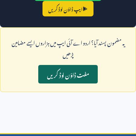
ایپ ڈاؤن لوڈ کریں
يہ مضمون پسند آيا؟ اردو اے آئی ايپ ميں ہزاروں ايسے مضامين
پڑھيں
مفت ڈاؤن لوڈ کريں