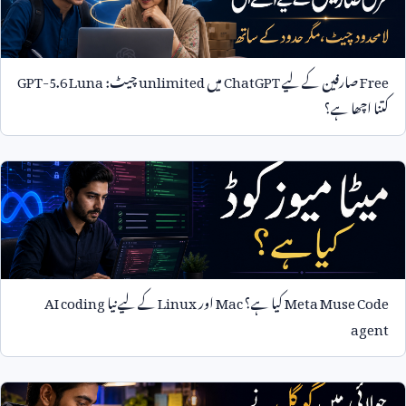
Free
صارفین کے لیے
ChatGPT
میں
unlimited
چیٹ:
GPT-5.6 Luna
کتنا اچھا ہے؟
Meta Muse Code
کیا ہے؟
Mac
اور
Linux
کے لیے نیا
AI coding
agent