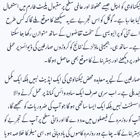
ٹیکنالوجی کو ایپل جیسے محفوظ اور عالمی سطح پر مقبول پلیٹ فارم میں استعمال
کیا جا رہا ہے۔ گوگل کو اس تجربے سے یہ سیکھنے کا موقع ملے گا کہ کس طرح
اے آئی کو پرائیویسی کے سخت تقاضوں کے ساتھ متوازن رکھا جا سکتا
ہے۔ ساتھ ہی، جیمینی ماڈلز کے نتائج کو کروڑوں صارفین کی ڈیوائسز پر عملی
طور پر دیکھنے اور بہتر بنانے کا موقع بھی حاصل ہو گا۔
صارفین کے لیے یہ معاہدہ محض ٹیکنالوجی کی ایک اپڈیٹ نہیں بلکہ ایک مکمل
تبدیلی ہے۔ اب سری صرف ایک سادہ وائس کمانڈ پر عمل کرنے والا
اسسٹنٹ نہیں بلکہ ایک ایسا ساتھی ہو گا جو آپ کی ضروریات کو سمجھے گا،
آپ کو روزمرہ کے فیصلوں میں مدد دے گا اور ذاتی سطح پر آپ کے تجربے کو
بہتر بنائے گا۔ چاہے وہ روزمرہ کاموں کی یاد دہانی ہو، ای میلز کا خلاصہ ہو یا