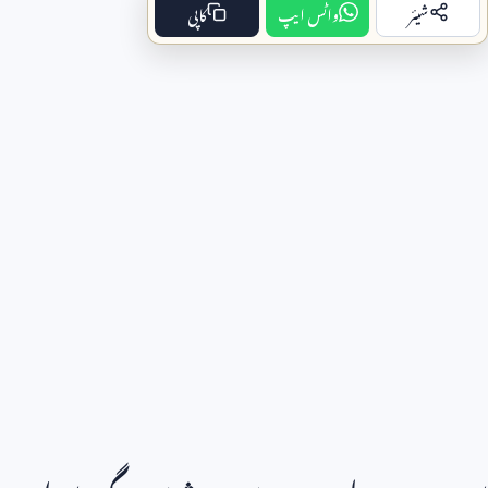
شیئر
واٹس ایپ
کاپی