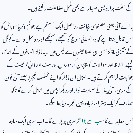
کے سخت پرائیویسی معیار سے بھی مکمل مطابقت رکھتے ہیں۔
یہ اے آئی یعنی مصنوعی ذہانت دراصل ایک سسٹم ہے جو کمپیوٹر یا موبائل کو
اس قابل بناتا ہے کہ وہ انسانی سوچ کو سمجھے، سیکھے اور ردعمل دے۔ گوگل
کے جیمینی ماڈلز ایسی ہی صلاحیتوں سے لیس ہیں۔ یہ ماڈلز انسانوں کے انداز،
لہجے، الفاظ اور سوالات کو پہچان کر موزوں، درست اور ذاتی نوعیت کے
جوابات فراہم کرتے ہیں۔ ایپل ان ماڈلز کو اپنے مختلف فیچرز جیسے آئی فون
کے سری، آئی پیڈ کے سمارٹ ٹولز اور دیگر ایپس میں شامل کرے گا تاکہ
صارف کو ایک بہتر اور زیادہ ذہین تجربہ دیا جا سکے۔
اس معاہدے کا
سب سے بڑا اثر
سری پر پڑے گا۔ اب سری ایک سادہ
وائس اسسٹنٹ نہیں رہے گی بلکہ ایک ایسا ذہین ڈیجیٹل اسسٹنٹ بن جائے