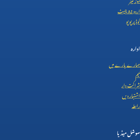
اردو
AI
چیٹ
کوڈ پریویو
ادارہ
ہمارے بارے میں
ٹیم
شراکت دار
اشتہار دیں
رابطہ
سوشل میڈیا