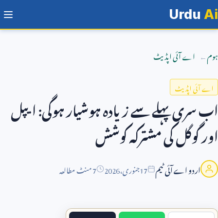
Urdu
Ai
ہوم
اے آئی اپڈیٹ
اے آئی اپڈیٹ
اب سری پہلے سے زیادہ ہوشیار ہوگی: ایپل
اور گوگل کی مشترکہ کوشش
اردو اے آئی ٹیم
17
جنوری،
2026
7 منٹ مطالعہ