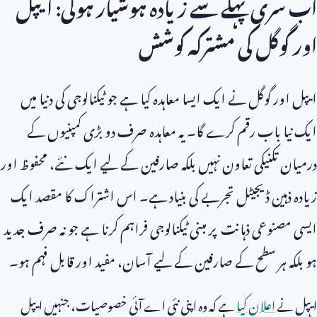
اب سری پہلے سے زیادہ ہوشیار ہوگی: ایپل
اور گوگل کی مشترکہ کوشش
ایپل اور گوگل نے ایک ایسا معاہدہ کیا ہے جو ٹیکنالوجی کی دنیا میں
ایک نیا باب رقم کرے گا۔ یہ معاہدہ صرف دو بڑی کمپنیوں کے
درمیان تکنیکی تعاون نہیں بلکہ صارفین کے لیے ایک نئے، محفوظ اور
زیادہ ذہین ڈیجیٹل تجربے کی بنیاد ہے۔ اس اشتراک کا مقصد ایک
ایسی مصنوعی ذہانت پر مبنی ٹیکنالوجی فراہم کرنا ہے جو نہ صرف جدید
ہو بلکہ ہر سطح کے صارفین کے لیے آسان، مفید اور قابل فہم ہو۔
ایپل نے
اعلان کیا
ہے کہ وہ اپنی نئی اے آئی خصوصیات، جنہیں ایپل