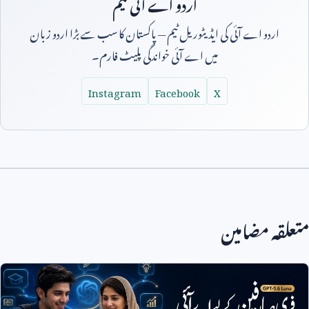
اردو اے آئی ٹیم
اردو اے آئی کی ایڈیٹوریل ٹیم — پاکستان کا سب سے بڑا اردو زبان
میں اے آئی خواندگی پلیٹ فارم۔
Instagram
Facebook
X
متعلقہ مضامین