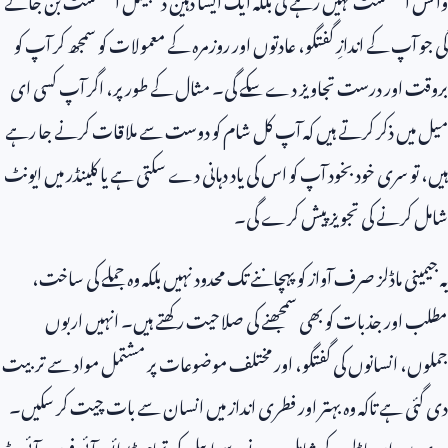
گی جو آپ کے اندازِ گفتگو، عادتوں اور روزمرہ کے معمولات کو سمجھ کر آپ کو
بروقت اور درست تجاویز دے سکے گی۔ مثال کے طور پر، اگر آپ کسی ای
میل میں ذکر کرتے ہیں کہ آپ کل شام کو دوست سے ملاقات کرنے جا رہے
ہیں، تو سری خود بخود آپ کو اس کی یاد دہانی دے سکتی ہے یا کلینڈر میں ایونٹ
شامل کرنے کی تجویز پیش کرے گی۔
یہ جیمینی ماڈلز صرف آواز کو پہچاننے تک محدود نہیں بلکہ وہ جملے کی ساخت،
مطلب اور جذبات کو بھی سمجھنے کی صلاحیت رکھتے ہیں۔ انہیں اربوں
جملوں، انسانوں کی گفتگو، اور مختلف موضوعات پر مشتمل مواد سے تربیت
دی گئی ہے تاکہ وہ بہتر اور فطری انداز میں انسان سے بات چیت کر سکیں۔
سری میں ان ماڈلز کے شامل ہونے سے ایپل کی تمام ڈیوائسز آئی فون، آئی پیڈ