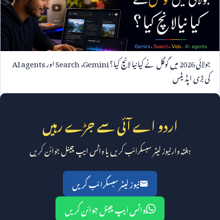
جولائی
2026
میں گوگل نے کیا نیا لانچ کیا؟
Gemini
،
Search
اور
AI agents
کی بڑی اپڈیٹس
اردو اے آئی سے جڑے رہیں
ہفتہ وار نیوز لیٹر سبسکرائب کریں یا واٹس ایپ چینل جوائن کریں
نیوز لیٹر سبسکرائب کریں
واٹس ایپ چینل جوائن کریں