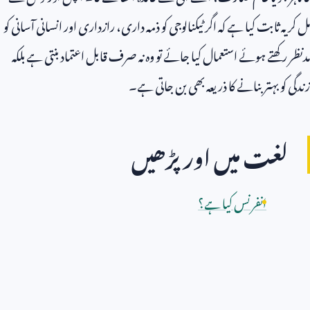
مل کر یہ ثابت کیا ہے کہ اگر ٹیکنالوجی کو ذمہ داری، رازداری اور انسانی آسانی کو
مدنظر رکھتے ہوئے استعمال کیا جائے تو وہ نہ صرف قابل اعتماد بنتی ہے بلکہ
زندگی کو بہتر بنانے کا ذریعہ بھی بن جاتی ہے۔
لغت میں اور پڑھیں
انفرنس کیا ہے؟