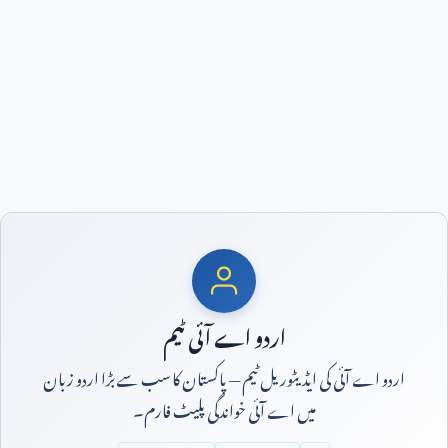
اردو اے آئی ٹیم
اردو اے آئی کی ایڈیٹوریل ٹیم — پاکستان کا سب سے بڑا اردو زبان
میں اے آئی خواندگی پلیٹ فارم۔