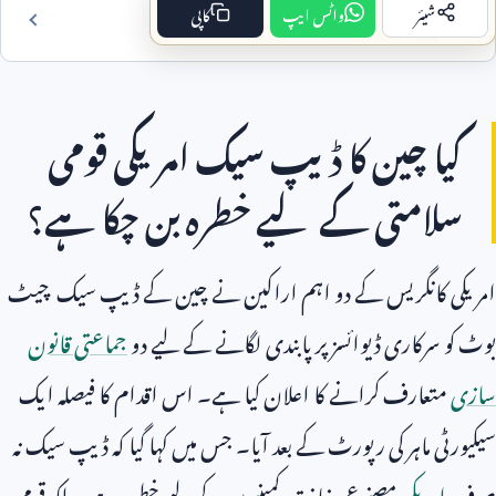
شیئر
واٹس ایپ
کاپی
فہرست مضمون
کیا چین کا ڈیپ سیک امریکی قومی
سلامتی کے لیے خطرہ بن چکا ہے؟
امریکی کانگریس کے دو اہم اراکین نے چین کے ڈیپ سیک چیٹ
بوٹ کو سرکاری ڈیوائسز پر پابندی لگانے کے لیے دو
جماعتی قانون
سازی
متعارف کرانے کا اعلان کیا ہے۔ اس اقدام کا فیصلہ ایک
سیکیورٹی ماہر کی رپورٹ کے بعد آیا۔ جس میں کہا گیا کہ ڈیپ سیک نہ
صرف
امریکی
مصنوعی ذہانت کمپنیوں کے لیے خطرہ ہے۔ بلکہ قومی