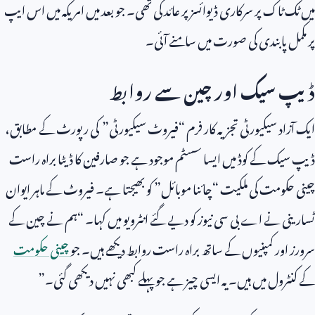
میں ٹک ٹاک پر سرکاری ڈیوائسز پر عائد کی تھی۔ جو بعد میں امریکہ میں اس ایپ
پر مکمل پابندی کی صورت میں سامنے آئی۔
ڈیپ سیک اور چین سے روابط
ایک آزاد سیکیورٹی تجزیہ کار فرم “فیروٹ سیکیورٹی” کی رپورٹ کے مطابق،
ڈیپ سیک کے کوڈ میں ایسا سسٹم موجود ہے جو صارفین کا ڈیٹا براہ راست
چینی حکومت کی ملکیت “چائنا موبائل” کو بھیجتا ہے۔ فیروٹ کے ماہر ایوان
ٹسارینی نے اے بی سی نیوز کو دیے گئے انٹرویو میں کہا۔ “ہم نے چین کے
سرورز اور کمپنیوں کے ساتھ براہ راست روابط دیکھے ہیں۔ جو
چینی حکومت
کے کنٹرول میں ہیں۔ یہ ایسی چیز ہے جو پہلے کبھی نہیں دیکھی گئی۔”