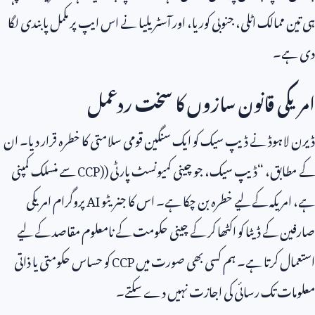
ہی تین ممالک اٹلی، جنوبی کوریا، اور آسٹریلیا نے اس ایپ پر مکمل پابندی لگا
دی ہے۔
امریکی قانون سازوں کا سخت ردعمل
ڈیرن لاہوڈ نے ڈیپ سیک کو ایک سنگین قومی سلامتی کا خطرہ قرار دیا۔ ان
کے مطابق، “ڈیپ سیک، جو چینی کمیونسٹ پارٹی (
CCP)
سے منسلک کمپنی
ہے، امریکہ کے لیے خطرہ بن چکا ہے۔ اس کا جنریٹو
AI
پروگرام امریکی
صارفین کے ڈیٹا کو اکٹھا کر کے چینی حکومت کے نامعلوم مقاصد کے لیے
استعمال کرتا ہے۔ ہم کسی بھی صورت میں
CCP
کو حساس حکومتی یا ذاتی
معلومات تک رسائی کی اجازت نہیں دے سکتے۔