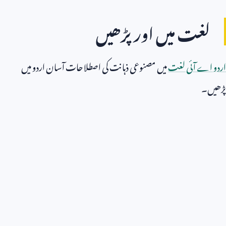
لغت میں اور پڑھیں
اردو اے آئی لغت
میں مصنوعی ذہانت کی اصطلاحات آسان اردو میں
پڑھیں۔