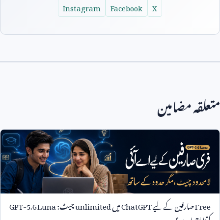
Instagram
Facebook
X
متعلقہ مضامین
Free
صارفین کے لیے
ChatGPT
میں
unlimited
چیٹ:
GPT-5.6 Luna
کتنا اچھا ہے؟