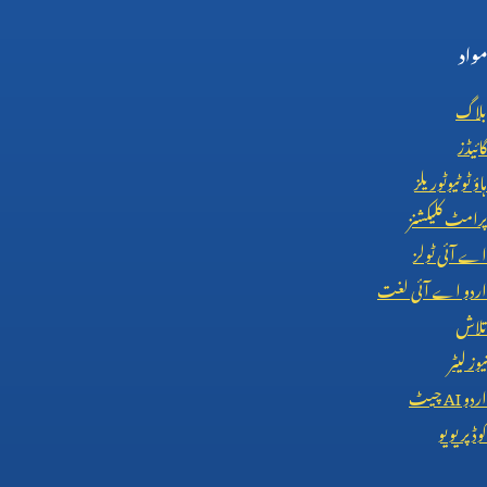
مواد
بلاگ
گائیڈز
ہاؤ ٹو ٹیوٹوریلز
پرامٹ کلیکشنز
اے آئی ٹولز
اردو اے آئی لغت
تلاش
نیوز لیٹر
اردو
AI
چیٹ
کوڈ پریویو