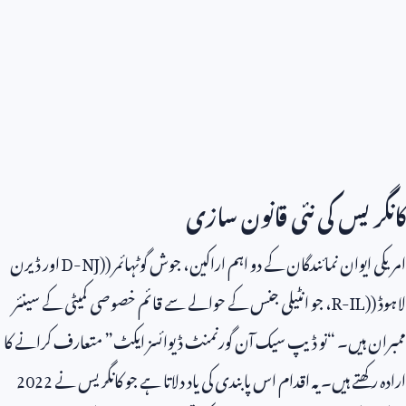
کانگریس کی نئی قانون سازی
امریکی ایوان نمائندگان کے دو اہم اراکین، جوش گوٹہائمر (
D-NJ)
اور ڈیرن
لاہوڈ (
R-IL)
، جو انٹیلی جنس کے حوالے سے قائم خصوصی کمیٹی کے سینئر
ممبران ہیں۔ “نو ڈیپ سیک آن گورنمنٹ ڈیوائسز ایکٹ” متعارف کرانے کا
ارادہ رکھتے ہیں۔ یہ اقدام اس پابندی کی یاد دلاتا ہے جو کانگریس نے
2022