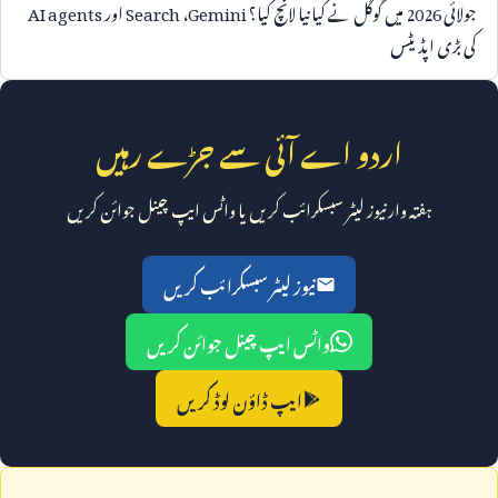
جولائی
2026
میں گوگل نے کیا نیا لانچ کیا؟
Gemini
،
Search
اور
AI agents
کی بڑی اپڈیٹس
اردو اے آئی سے جڑے رہیں
ہفتہ وار نیوز لیٹر سبسکرائب کریں یا واٹس ایپ چینل جوائن کریں
نیوز لیٹر سبسکرائب کریں
واٹس ایپ چینل جوائن کریں
ایپ ڈاؤن لوڈ کریں