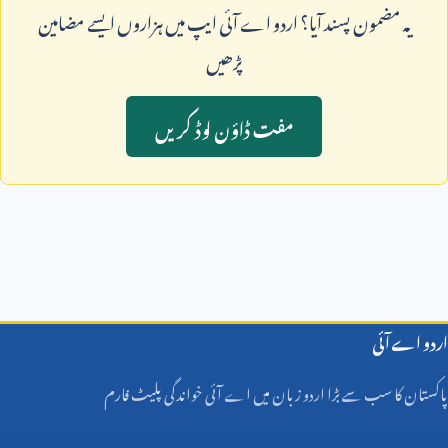
يہ مضمون پسند آيا؟ اردو اے آئی ايپ ميں ہزاروں ايسے مضامين
پڑھيں
مفت ڈاؤن لوڈ کريں
اردو اے آئی
پاکستان کا سب سے بڑا اردو زبان میں اے آئی خواندگی پلیٹ فارم