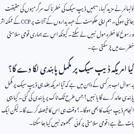
گوٹہائمر نے مزید کہا، “ہمیں ڈیپ سیک کی خطرناک سرگرمیوں کی حقیقت
جاننی ہوگی۔ ہم اپنی حکومت کے عہدیداروں کے آلات پر
CCP
کے ممکنہ اثر
و رسوخ کا خطرہ مول نہیں لے سکتے۔ کیونکہ اس سے ہماری قومی سلامتی
خطرے میں پڑ سکتی ہے۔
کیا امریکہ ڈیپ سیک پر مکمل پابندی لگا دے گا؟
یہ سوال اب ہر کسی کے ذہن میں ہے کہ آیا امریکہ جلد ہی ڈیپ سیک پر مکمل
پابندی عائد کرے گا یا نہیں؟ جس طرح ٹک ٹاک پر پابندی کی گئی۔ کیا یہی
انجام ڈیپ سیک کا بھی ہوگا۔؟ وقت ہی اس کا فیصلہ کرے گا۔ لیکن ایک
بات طے ہے: قومی سلامتی پر کوئی سمجھوتہ نہیں کیا جا سکتا۔