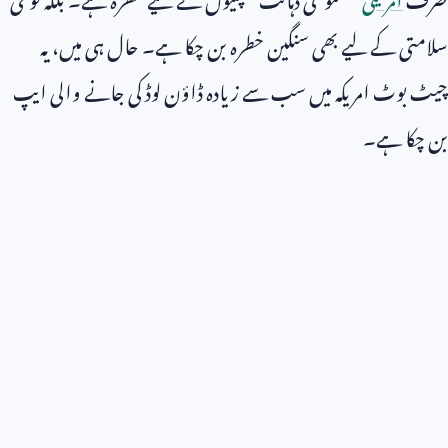
سلامتی کے لیے بھی سنگین خطرہ بن چکا ہے۔ حال ہی میں، یہ
چیٹ بوٹ امریکہ میں سب سے زیادہ ڈاؤن لوڈ کی جانے والی ایپ
بن چکا ہے۔