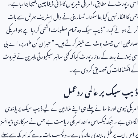
اسی رپورٹ کے مطابق، امریکی شہریوں کا ذاتی ڈیٹا چین بھیجا جا رہا ہے۔
جس کا انکار نہیں کیا جا سکتا۔ ٹسارینی نے وال اسٹریٹ جرنل سے بات
کرتے ہوئے کہا، “ڈیپ سیک وہ تمام معلومات اکٹھی کر رہا ہے جو امریکی
صارفین اس چیٹ بوٹ سے شیئر کرتے ہیں۔” حیران کن طور پر، اے بی
سی نیوز نے بدھ کے روز رپورٹ کیا کہ کئی سائبر سیکیورٹی ماہرین نے فیروٹ
کے انکشافات کی تصدیق کر دی ہے۔
ڈیپ سیک پر عالمی ردعمل
امریکی نیوی اور ناسا نے پہلے ہی اپنے ملازمین کے لیے ڈیپ سیک پر پابندی
لگا دی ہے۔ جبکہ ٹیکساس واحد امریکی ریاست ہے جس نے سرکاری ڈیوائسز
پر اس ایپ پر مکمل پابندی عائد کی ہے۔ دلچسپ بات یہ ہے کہ امریکہ سے پہلے