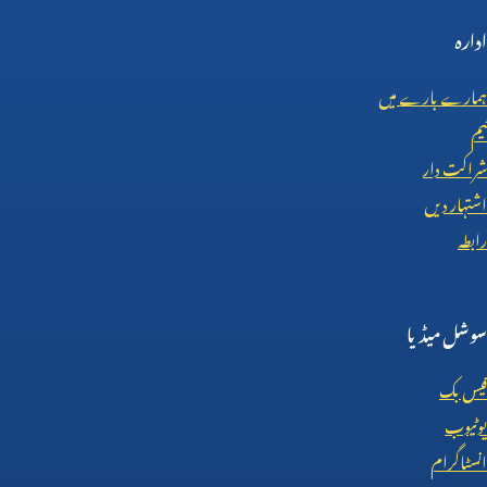
ادارہ
ہمارے بارے میں
ٹیم
شراکت دار
اشتہار دیں
رابطہ
سوشل میڈیا
فیس بک
یوٹیوب
انسٹاگرام