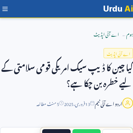
Urdu
Ai
ہوم
اے آئی اپڈیٹ
اے آئی اپڈیٹ
کیا چین کا ڈیپ سیک امریکی قومی سلامتی کے
لیے خطرہ بن چکا ہے؟
اردو اے آئی ٹیم
13
فروری،
2025
5 منٹ مطالعہ