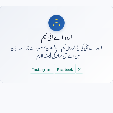
اردو اے آئی ٹیم
اردو اے آئی کی ایڈیٹوریل ٹیم — پاکستان کا سب سے بڑا اردو زبان
میں اے آئی خواندگی پلیٹ فارم۔
Instagram
Facebook
X