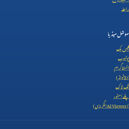
رابطہ
سوشل میڈیا
فیس بک
یوٹیوب
انسٹاگرام
X (
ٹوئٹر)
ٹک ٹاک
پلے اسٹور
AI Viewer (
انگریزی)