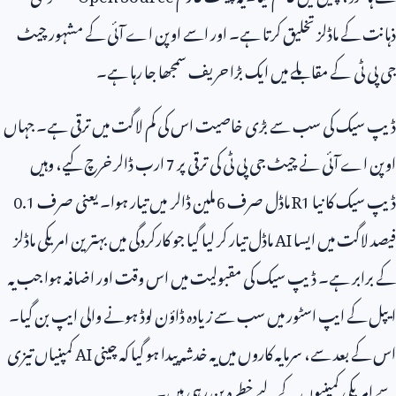
ذہانت کے ماڈلز تخلیق کرتا ہے۔ اور اسے اوپن اے آئی کے مشہور چیٹ
جی پی ٹی کے مقابلے میں ایک بڑا حریف سمجھا جا رہا ہے۔
ڈیپ سیک کی سب سے بڑی خاصیت اس کی کم لاگت میں ترقی ہے۔ جہاں
اوپن اے آئی نے چیٹ جی پی ٹی کی ترقی پر
7
ارب ڈالر خرچ کیے، وہیں
ڈیپ سیک کا نیا
R1
ماڈل صرف
6
ملین ڈالر میں تیار ہوا۔ یعنی صرف
0.1
فیصد لاگت میں ایسا
AI
ماڈل تیار کر لیا گیا جو کارکردگی میں بہترین امریکی ماڈلز
کے برابر ہے۔ ڈیپ سیک کی مقبولیت میں اس وقت اور اضافہ ہوا جب یہ
ایپل کے ایپ اسٹور میں سب سے زیادہ ڈاؤن لوڈ ہونے والی ایپ بن گیا۔
اس کے بعد سے، سرمایہ کاروں میں یہ خدشہ پیدا ہو گیا کہ چینی
AI
کمپنیاں تیزی
سے امریکی کمپنیوں کے لیے خطرہ بن رہی ہیں۔