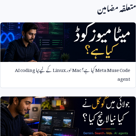
متعلقہ مضامین
Meta Muse Code
کیا ہے؟
Mac
اور
Linux
کے لیے نیا
AI coding
agent