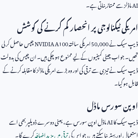
AI
ماڈلز سے ممتاز بناتی ہے۔
امریکی ٹیکنالوجی پر انحصار کم کرنے کی کوشش
ڈیپ سیک نے
50,000
امریکی ساختہ
NVIDIA A100
چپس حاصل کر لی
تھیں۔ جو اب چینی کمپنیوں کے لیے ممنوع ہو چکی ہیں۔ ان چپس کی بدولت
ڈیپ سیک نے تیزی سے ترقی کی اور وہ بڑے امریکی ماڈلز کا مقابلہ کرنے کے
قابل ہو گیا۔
اوپن سورس ماڈل
ڈیپ سیک کا
AI
ماڈل اوپن سورس ہے، یعنی دوسرے ڈویلپر بھی اسے
استعمال اور بہتر بنا سکتے ہیں، جو اس کی
ترقی میں مزید اضافہ
کرے گا۔