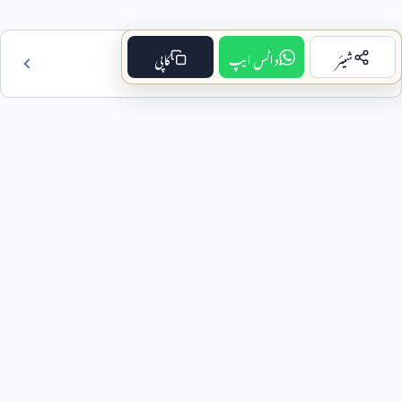
شیئر
واٹس ایپ
کاپی
فہرست مضمون