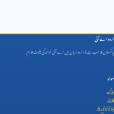
اردو اے آئی
پاکستان کا سب سے بڑا اردو زبان میں اے آئی خواندگی پلیٹ فارم
مواد
بلاگ
گائیڈز
ہاؤ ٹو ٹیوٹوریلز