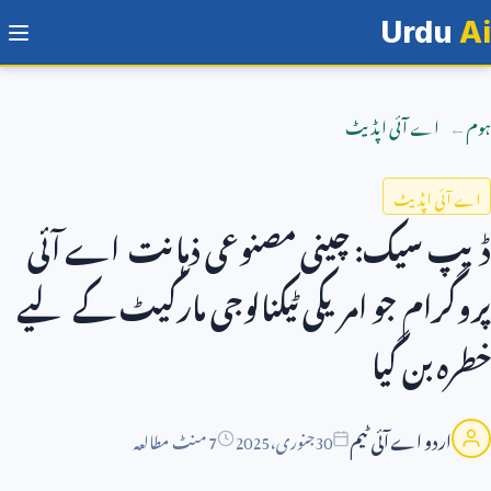
Urdu
Ai
ہوم
اے آئی اپڈیٹ
اے آئی اپڈیٹ
ڈیپ سیک: چینی مصنوعی ذہانت اے آئی
پروگرام جو امریکی ٹیکنالوجی مارکیٹ کے لیے
خطرہ بن گیا
اردو اے آئی ٹیم
30
جنوری،
2025
7 منٹ مطالعہ