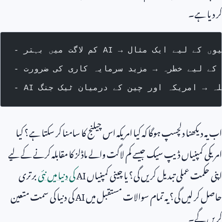
کر دیا ہے۔
تر AI → نئی کمپنیوں کے لیے ایک مثال
ں کے لیے خطرہ → مزید سرمایہ کاری کی ضرورت
قابلہ → امریکہ اور چین کے درمیان ٹیک جنگ
اب یہ دیکھنا دلچسپ ہوگا کہ کیا امریکہ اس چیلنج کا سامنا کر سکتا ہے؟ کیا
امریکی کمپنیاں ڈیپ سیک جیسے کم لاگت والے ماڈلز کا مقابلہ کرنے کے لیے
اپنی حکمت عملی تبدیل کریں گی؟ یا چینی کمپنیاں
AI
کی دنیا میں نئی
برتری
حاصل کر لیں گی؟ یہ تمام سوالات مستقبل میں
AI
کی دنیا کی سمت متعین
کریں گے۔