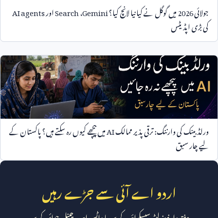
جولائی
2026
میں گوگل نے کیا نیا لانچ کیا؟
Gemini
،
Search
اور
AI agents
کی بڑی اپڈیٹس
ورلڈ بینک کی وارننگ: ترقی پذیر ممالک
AI
میں پیچھے کیوں رہ سکتے ہیں؟ پاکستان کے
لیے چار سبق
اردو اے آئی سے جڑے رہیں
ہفتہ وار نیوز لیٹر سبسکرائب کریں یا واٹس ایپ چینل جوائن کریں