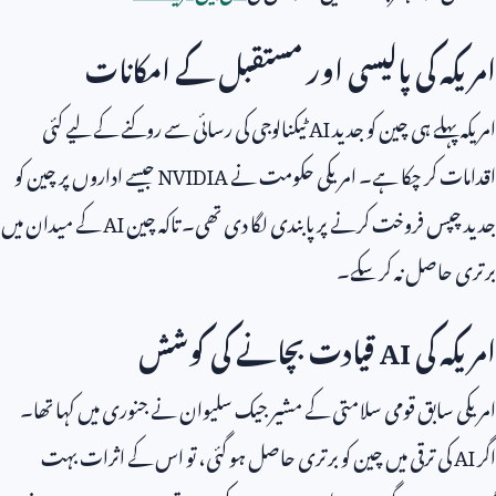
امریکہ کی پالیسی اور مستقبل کے امکانات
امریکہ پہلے ہی چین کو جدید
AI
ٹیکنالوجی کی رسائی سے روکنے کے لیے کئی
اقدامات کر چکا ہے۔ امریکی حکومت نے
NVIDIA
جیسے اداروں پر چین کو
جدید چپس فروخت کرنے پر پابندی لگا دی تھی۔ تاکہ چین
AI
کے میدان میں
برتری حاصل نہ کر سکے۔
امریکہ کی
AI
قیادت بچانے کی کوشش
امریکی سابق قومی سلامتی کے مشیر جیک سلیوان نے جنوری میں کہا تھا۔
اگر
AI
کی ترقی میں چین کو برتری حاصل ہو گئی، تو اس کے اثرات بہت