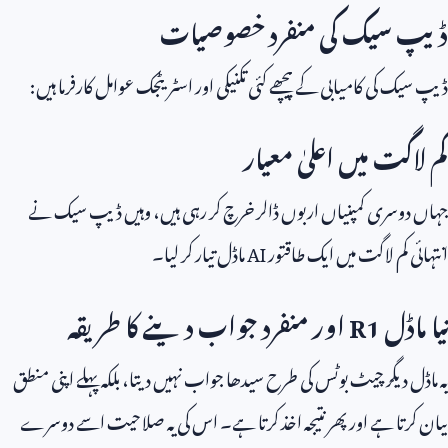
ڈیپ سیک کی منفرد خصوصیات
ڈیپ سیک کی کامیابی کے پیچھے کئی تکنیکی اور اسٹریٹجک عوامل کارفرما ہیں:
کم لاگت میں اعلیٰ معیار
جہاں دوسری کمپنیاں اربوں ڈالر خرچ کر رہی ہیں، وہیں ڈیپ سیک نے
انتہائی کم لاگت میں ایک طاقتور
AI
ماڈل تیار کر لیا۔
نیا ماڈل
R1
اور منفرد جواب دینے کا طریقہ
یہ ماڈل دیگر چیٹ بوٹس کی طرح سیدھا جواب نہیں دیتا، بلکہ پہلے اپنی منطق
بیان کرتا ہے اور پھر نتیجہ اخذ کرتا ہے۔ اس کی یہ صلاحیت اسے دوسرے