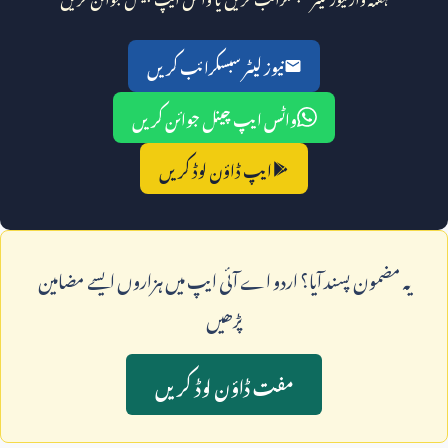
نیوز لیٹر سبسکرائب کریں
واٹس ایپ چینل جوائن کریں
ایپ ڈاؤن لوڈ کریں
يہ مضمون پسند آيا؟ اردو اے آئی ايپ ميں ہزاروں ايسے مضامين
پڑھيں
مفت ڈاؤن لوڈ کريں