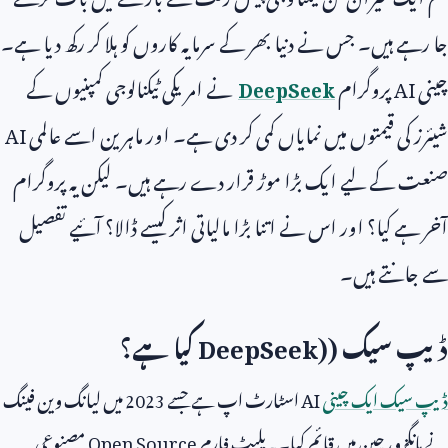
جا رہے ہیں۔ جس نے دنیا بھر کے سرمایہ کاروں کو ہلا کر رکھ دیا ہے۔
چینی
AI
پروگرام
DeepSeek
نے امریکی ٹیکنالوجی کمپنیوں کے
شیئرز کی قیمتوں میں نمایاں کمی کر دی ہے۔ اور ماہرین اسے عالمی
AI
صنعت کے لیے ایک بڑا موڑ قرار دے رہے ہیں۔ لیکن یہ پروگرام
آخر ہے کیا؟ اور اس نے اتنا بڑا مالیاتی اثر کیسے ڈالا؟ آئیے تفصیل
سے جانتے ہیں۔
ڈیپ سیک (
DeepSeek)
کیا ہے؟
ڈیپ سیک ایک چینی
AI
اسٹارٹ اپ ہے جسے
2023
میں لیانگ وین فینگ
نے ہانگزو، چین میں قائم کیا۔ یہ پلیٹ فارم
Open Source
مصنوعی