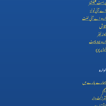
پرامٹ کلیکشنز
اے آئی ٹولز
اردو اے آئی لغت
تلاش
نیوز لیٹر
اردو
AI
چیٹ
کوڈ پریویو
ادارہ
ہمارے بارے میں
ٹیم
شراکت دار
اشتہار دیں