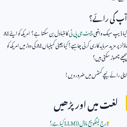
آپ کی رائے؟
کیا ڈیپ سیک واقعی
چیٹ جی پی ٹی
کا متبادل بن سکتا ہے؟ امریکہ کو اپنے
AI
ماڈلز پر مزید سرمایہ کاری کرنی چاہیے؟ کیا چینی کمپنیاں
AI
کی دوڑ میں امریکہ کو
پیچھے چھوڑ سکتی ہیں؟
اپنی رائے نیچے کمنٹس میں ضرور دیں!
لغت میں اور پڑھیں
لارج لینگویج ماڈل (
LLM)
کیا ہے؟