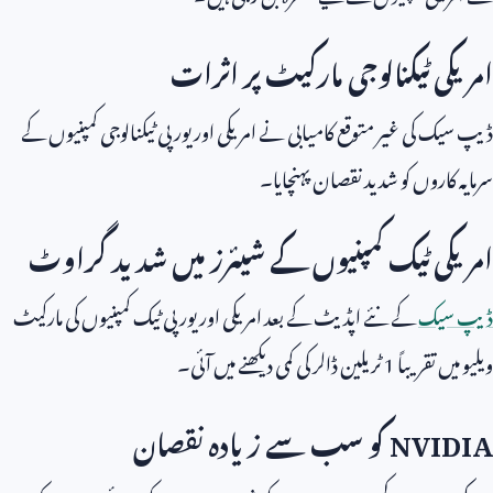
امریکی ٹیکنالوجی مارکیٹ پر اثرات
ڈیپ سیک کی غیر متوقع کامیابی نے امریکی اور یورپی ٹیکنالوجی کمپنیوں کے
سرمایہ کاروں کو شدید نقصان پہنچایا۔
امریکی ٹیک کمپنیوں کے شیئرز میں شدید گراوٹ
ڈیپ سیک
کے نئے اپڈیٹ کے بعد امریکی اور یورپی ٹیک کمپنیوں کی مارکیٹ
ویلیو میں تقریباً
1
ٹریلین ڈالر کی کمی دیکھنے میں آئی۔
NVIDIA
کو سب سے زیادہ نقصان