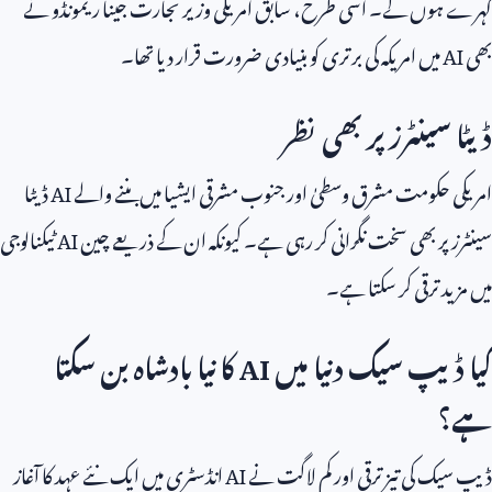
گہرے ہوں گے۔ اسی طرح، سابق امریکی وزیر تجارت جینا ریمونڈو نے
بھی
AI
میں امریکہ کی برتری کو بنیادی ضرورت قرار دیا تھا۔
ڈیٹا سینٹرز پر بھی نظر
امریکی حکومت مشرق وسطیٰ اور جنوب مشرقی ایشیا میں بننے والے
AI
ڈیٹا
سینٹرز پر بھی سخت نگرانی کر رہی ہے۔ کیونکہ ان کے ذریعے چین
AI
ٹیکنالوجی
میں مزید ترقی کر سکتا ہے۔
کیا ڈیپ سیک دنیا میں
AI
کا نیا بادشاہ بن سکتا
ہے؟
ڈیپ سیک کی تیز ترقی اور کم لاگت نے
AI
انڈسٹری میں ایک نئے عہد کا آغاز