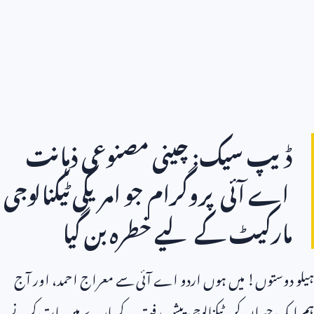
ڈیپ سیک: چینی مصنوعی ذہانت
اے آئی پروگرام جو امریکی ٹیکنالوجی
مارکیٹ کے لیے خطرہ بن گیا
ہیلو دوستوں! میں ہوں اردو اے آئی سے معراج احمد، اور آج
ہم ایک حیران کن ٹیکنالوجی پیش رفت کے بارے میں بات کرنے