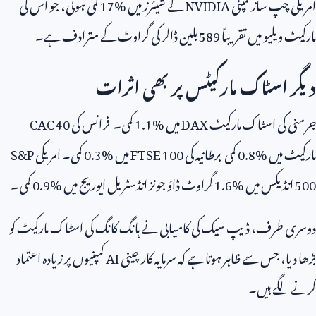
امریکی چپ ساز کمپنی
NVIDIA
کے شیئرز میں
17%
کمی ہوئی، جو اس کی
مارکیٹ ویلیو میں تقریباً
589
بلین ڈالر کی گراوٹ کے مترادف ہے۔
دیگر اسٹاک مارکیٹس پر بھی اثرات
جرمنی کی اسٹاک مارکیٹ
DAX
میں
1.1%
کمی۔ فرانس کی
CAC 40
مارکیٹ میں
0.8%
کمی برطانیہ کی
FTSE 100
میں
0.3%
کمی۔ امریکی
S&P
500
انڈیکس میں
1.6%
گراوٹ ڈاؤ جونز انڈسٹریل ایوریج میں
0.9%
کمی۔
دوسری طرف، ڈیپ سیک کی کامیابی نے ہانگ کانگ کی اسٹاک مارکیٹ کو
بڑھا دیا، جس سے ظاہر ہوتا ہے کہ سرمایہ کار چینی
AI
کمپنیوں پر زیادہ اعتماد
کرنے لگے ہیں۔