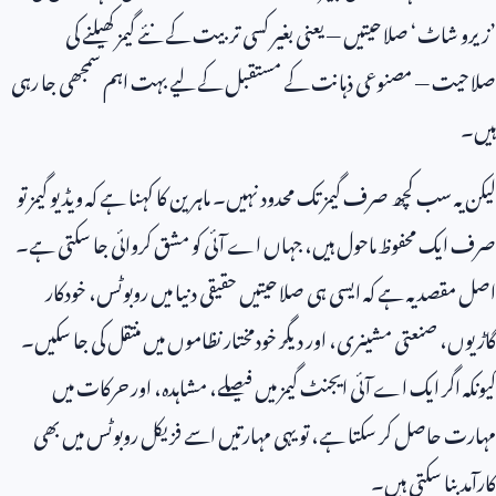
’زیرو شاٹ‘ صلاحیتیں — یعنی بغیر کسی تربیت کے نئے گیمز کھیلنے کی
صلاحیت — مصنوعی ذہانت کے مستقبل کے لیے بہت اہم سمجھی جا رہی
ہیں۔
لیکن یہ سب کچھ صرف گیمز تک محدود نہیں۔ ماہرین کا کہنا ہے کہ ویڈیو گیمز تو
صرف ایک محفوظ ماحول ہیں، جہاں اے آئی کو مشق کروائی جا سکتی ہے۔
اصل مقصد یہ ہے کہ ایسی ہی صلاحیتیں حقیقی دنیا میں روبوٹس، خودکار
گاڑیوں، صنعتی مشینری، اور دیگر خودمختار نظاموں میں منتقل کی جا سکیں۔
کیونکہ اگر ایک اے آئی ایجنٹ گیمز میں فیصلے، مشاہدہ، اور حرکات میں
مہارت حاصل کر سکتا ہے، تو یہی مہارتیں اسے فزیکل روبوٹس میں بھی
کارآمد بنا سکتی ہیں۔