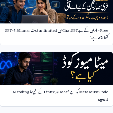
Free
صارفین کے لیے
ChatGPT
میں
unlimited
چیٹ:
GPT-5.6 Luna
کتنا اچھا ہے؟
Meta Muse Code
کیا ہے؟
Mac
اور
Linux
کے لیے نیا
AI coding
agent