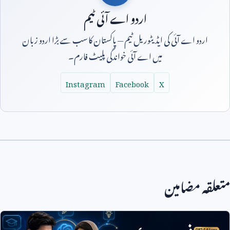
اردو اے آئی ٹیم
اردو اے آئی کی ایڈیٹوریل ٹیم — پاکستان کا سب سے بڑا اردو زبان
میں اے آئی خواندگی پلیٹ فارم۔
Instagram
Facebook
X
متعلقہ مضامین