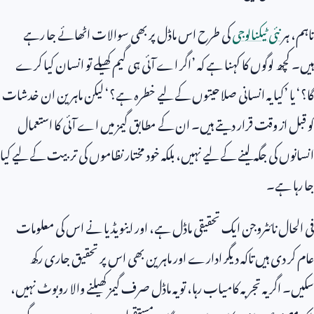
تاہم، ہر
نئی ٹیکنالوجی
کی طرح اس ماڈل پر بھی سوالات اٹھائے جا رہے
ہیں۔ کچھ لوگوں کا کہنا ہے کہ ’اگر اے آئی ہی گیم کھیلے تو انسان کیا کرے
گا؟‘ یا ’کیا یہ انسانی صلاحیتوں کے لیے خطرہ ہے؟‘ لیکن ماہرین ان خدشات
کو قبل از وقت قرار دیتے ہیں۔ ان کے مطابق گیمز میں اے آئی کا استعمال
انسانوں کی جگہ لینے کے لیے نہیں، بلکہ خود مختار نظاموں کی تربیت کے لیے کیا
جا رہا ہے۔
فی الحال نائٹروجن ایک تحقیقی ماڈل ہے، اور اینویڈیا نے اس کی معلومات
عام کر دی ہیں تاکہ دیگر ادارے اور ماہرین بھی اس پر تحقیق جاری رکھ
سکیں۔ اگر یہ تجربہ کامیاب رہا، تو یہ ماڈل صرف گیمز کھیلنے والا روبوٹ نہیں،