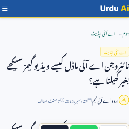
Urdu
Ai
ہوم
اے آئی اپڈیٹ
اے آئی اپڈیٹ
نائٹروجن اے آئی ماڈل کیسے ویڈیو گیمز سیکھے
بغیر کھیلتا ہے؟
اردو اے آئی ٹیم
27
دسمبر،
2025
7 منٹ مطالعہ