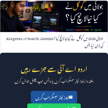
جولائی
2026
میں گوگل نے کیا نیا لانچ کیا؟
Gemini
،
Search
اور
AI agents
کی بڑی اپڈیٹس
اردو اے آئی سے جڑے رہیں
ہفتہ وار نیوز لیٹر سبسکرائب کریں یا واٹس ایپ چینل جوائن کریں
نیوز لیٹر سبسکرائب کریں