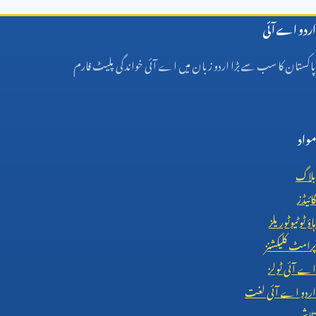
اردو اے آئی
پاکستان کا سب سے بڑا اردو زبان میں اے آئی خواندگی پلیٹ فارم
مواد
بلاگ
گائیڈز
ہاؤ ٹو ٹیوٹوریلز
پرامٹ کلیکشنز
اے آئی ٹولز
اردو اے آئی لغت
تلاش