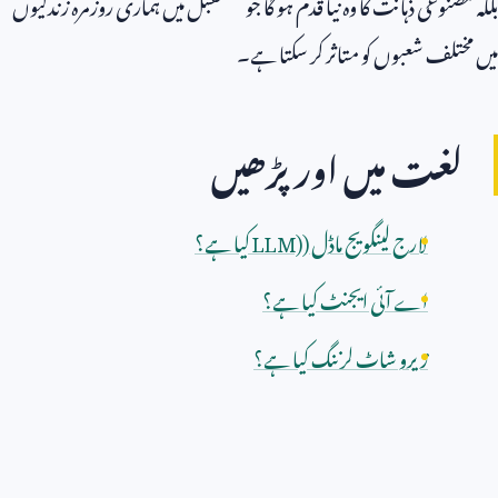
بلکہ مصنوعی ذہانت کا وہ نیا قدم ہو گا جو مستقبل میں ہماری روزمرہ زندگیوں
میں مختلف شعبوں کو متاثر کر سکتا ہے۔
لغت میں اور پڑھیں
لارج لینگویج ماڈل (
LLM)
کیا ہے؟
اے آئی ایجنٹ کیا ہے؟
زیرو شاٹ لرننگ کیا ہے؟