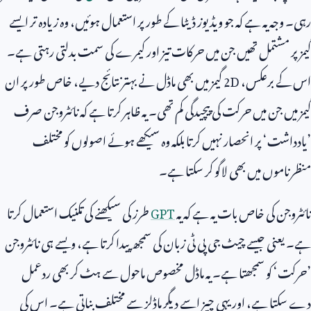
رہی۔ وجہ یہ ہے کہ جو ویڈیوز ڈیٹا کے طور پر استعمال ہوئیں، وہ زیادہ تر ایسے
گیمز پر مشتمل تھیں جن میں حرکات تیز اور کیمرے کی سمت بدلتی رہتی ہے۔
اس کے برعکس،
2D
گیمز میں بھی ماڈل نے بہتر نتائج دیے، خاص طور پر ان
گیمز میں جن میں حرکت کی پیچیدگی کم تھی۔ یہ ظاہر کرتا ہے کہ نائٹروجن صرف
’یادداشت‘ پر انحصار نہیں کرتا بلکہ وہ سیکھے ہوئے اصولوں کو مختلف
منظرناموں میں بھی لاگو کر سکتا ہے۔
نائٹروجن کی خاص بات یہ ہے کہ یہ
GPT
طرز کی سیکھنے کی تکنیک استعمال کرتا
ہے۔ یعنی جیسے چیٹ جی پی ٹی زبان کی سمجھ پیدا کرتا ہے، ویسے ہی نائٹروجن
’حرکت‘ کو سمجھتا ہے۔ یہ ماڈل مخصوص ماحول سے ہٹ کر بھی ردعمل
دے سکتا ہے، اور یہی چیز اسے دیگر ماڈلز سے مختلف بناتی ہے۔ اس کی