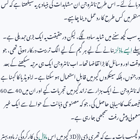
دبائے گئے۔ اس طرح نائٹروجن ان مشاہدات کی بنیاد پر یہ سیکھتا ہے کہ کس
منظر میں کس طرح کا ردعمل دینا چاہیے۔
یہ سب کچھ سننے میں شاید سادہ لگے، لیکن درحقیقت یہ ایک بڑی تبدیلی ہے۔
پہلے
ایسے ماڈلز
بنانے کے لیے ہر گیم کے لیے الگ تربیت درکار ہوتی تھی، جو
وقت اور وسائل کا بڑا تقاضا تھا۔ اب نائٹروجن ایک ہی مرتبہ سیکھنے کے بعد
درجنوں، بلکہ سینکڑوں گیمز میں قابلِ استعمال ہو سکتا ہے۔ اینویڈیا کا کہنا ہے
کہ نائٹروجن نے ایک ہزار سے زائد گیمز میں تجربات کیے اور ان میں
40
سے
60
فیصد تک کامیابی حاصل کی، جو کہ مصنوعی ذہانت کے حوالے سے ایک غیر
معمولی پیش رفت سمجھی جا رہی ہے۔
دلچسپ بات یہ ہے کہ تھری ڈی (
3D)
گیمز میں اس
ماڈل
کی کارکردگی زیادہ بہتر