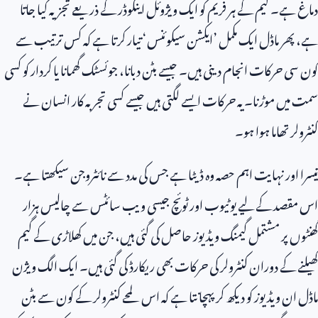
دماغ ہے۔ گیم کے ہر فریم کو ایک ویژوئل اینکوڈر کے ذریعے تجزیہ کیا جاتا
ہے، پھر ماڈل ایک مکمل ’ایکشن سیکوئنس‘ تیار کرتا ہے کہ کس ترتیب سے
کون سی حرکات انجام دینی ہیں۔ جیسے بٹن دبانا، جوئسٹک گھمانا یا کردار کو کسی
سمت میں موڑنا۔ یہ حرکات ایسے لگتی ہیں جیسے کسی تجربہ کار انسان نے
کنٹرولر تھاما ہوا ہو۔
تیسرا اور نہایت اہم حصہ وہ ڈیٹا ہے جس کی مدد سے نائٹروجن سیکھتا ہے۔
اس مقصد کے لیے یوٹیوب اور ٹوئچ جیسی ویب سائٹس سے چالیس ہزار
گھنٹوں پر مشتمل گیمنگ ویڈیوز حاصل کی گئی ہیں، جن میں کھلاڑی کے گیم
کھیلنے کے دوران کنٹرولر کی حرکات بھی ریکارڈ کی گئی ہیں۔ ایک الگ ویژن
ماڈل ان ویڈیوز کو دیکھ کر پہچانتا ہے کہ اس لمحے کنٹرولر کے کون سے بٹن