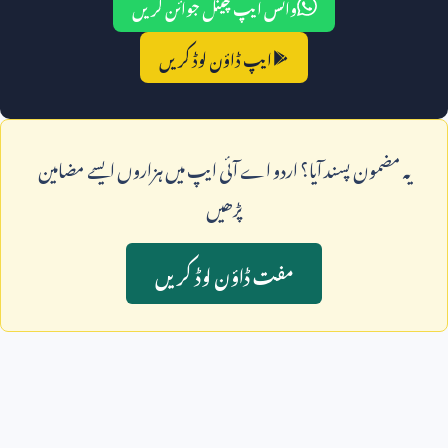
واٹس ایپ چینل جوائن کریں
ایپ ڈاؤن لوڈ کریں
يہ مضمون پسند آيا؟ اردو اے آئی ايپ ميں ہزاروں ايسے مضامين
پڑھيں
مفت ڈاؤن لوڈ کريں