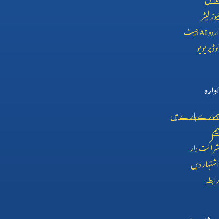
نیوز لیٹر
اردو
AI
چیٹ
کوڈ پریویو
ادارہ
ہمارے بارے میں
ٹیم
شراکت دار
اشتہار دیں
رابطہ