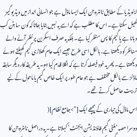
اینویڈیا کے مطابق نائٹروجن ایک ایسا ماڈل ہے جو انسانی انداز میں ویڈیو گیمز
کھیل سکتا ہے۔ اس کا مطلب ہے کہ اسے یہ نہیں بتایا جاتا کہ کون سا بٹن کب
دبانا ہے یا گیم کا پس منظر کیا ہے۔ بلکہ یہ صرف اسکرین پر نظر آنے والے
مناظر کو دیکھتا ہے، بالکل اسی طرح جیسے ایک عام کھلاڑی گیم کھیلتے ہوئے
دیکھتا ہے۔ پھر یہ خود فیصلہ کرتا ہے کہ اگلا قدم کیا ہو۔ یہ طریقہ کار دیگر سابقہ
ماڈلز سے بالکل مختلف ہے جو عام طور پر ایک خاص گیم یا ماحول کے لیے
تربیت حاصل کرتے تھے۔
اس ماڈل کی تیاری کے پیچھے ایک [“>جامع نظام](
دوسرا حصہ ’ملٹی گیم فاؤنڈیشن ایجنٹ‘ کہلاتا ہے۔ یہ دراصل نائٹروجن کا