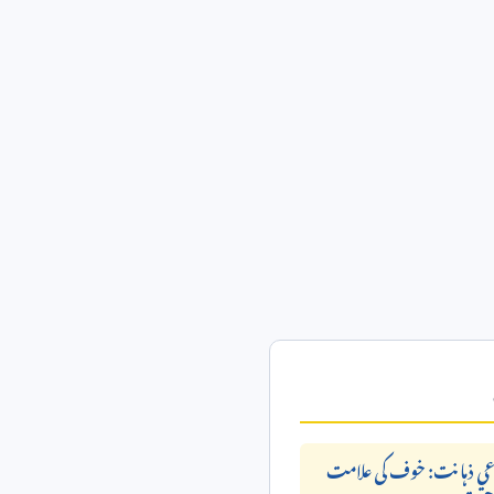
ی ذہانت: خوف کی علامت