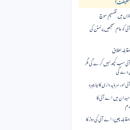
ہ حقیقت؟
ہاؤں میں تقسیم سوچ
 کو عام سمجھیں پرنسٹن کی
مقابلہ اطلاق
ی سب کچھ نہیں کرے گی مگر
 دے گی
 اور سرمایہ داری کا نیا چہرہ
میدان میں اے آئی کا
دم
 بمقابلہ چین: اے آئی کی دوڑ کا