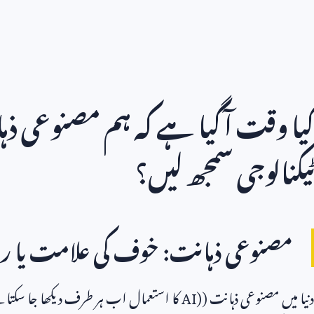
کیا وقت آ گیا ہے کہ ہم مصنوعی ذہ
ٹیکنالوجی سمجھ لیں؟
مصنوعی ذہانت: خوف کی علامت یا ر
دنیا میں مصنوعی ذہانت (
AI)
کا استعمال اب ہر طرف دیکھا جا سکت