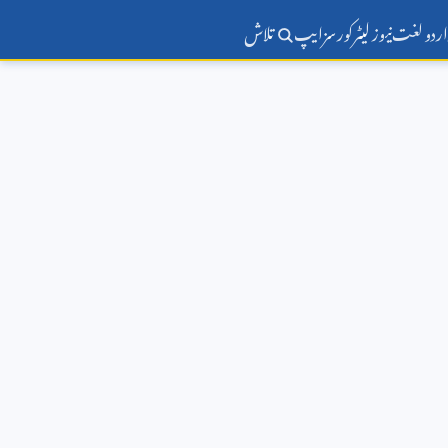
اردو لغت
نیوز لیٹر
کورسز
ایپ
تلاش