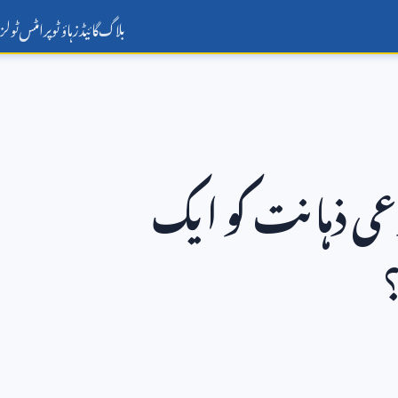
بلاگ
گائیڈز
ہاؤ ٹو
پرامٹس
ٹولز
وعی ذہانت کو ایک
؟