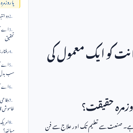
یا روزمر
دو انت
اے آئی
تحقیق
انت کو ایک معمول کی
رفتار ب
اے آئ
سب بدل
اے آئی
دفاعی 
وزمرہ حقیقت؟
خاموش ق
امریکہ
ا ہے۔ صنعت سے تعلیم تک اور علاج سے فن
مبالغہ؟