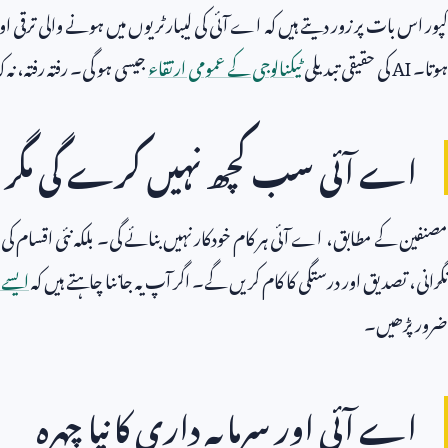
کپور اس بات پر زور دیتے ہیں کہ اے آئی کی لیبارٹریوں میں ہونے والی ترقی او
ہوتا۔
AI
کی حقیقی تبدیلی
ٹیکنالوجی کے عمومی ارتقاء
جیسی ہو گی۔ رفتہ رفتہ، ن
اے آئی سب کچھ نہیں کرے گی مگر
مصنفین کے مطابق، اے آئی ہر کام خودکار نہیں بنائے گی۔ بلکہ نئی اقسام کی نو
نگرانی، تصدیق اور درستگی کا کام کریں گے۔ اگر آپ یہ جاننا چاہتے ہیں کہ
ایسے 
ضرور پڑھیں۔
اے آئی اور سرمایہ داری کا نیا چہرہ