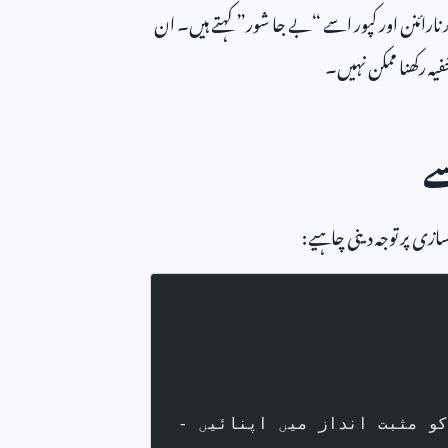
نارائنن اور کپور اسے “بے جا شور” کہتے ہیں۔ ان
یہ رکھنا ممکن نہیں۔
ے
سازی پر توجہ دینی چاہیے:
کو مثبت انداز میں اپنائیں