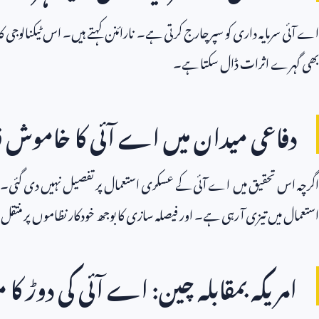
اے آئی سرمایہ داری کو سپرچارج کرتی ہے۔ نارائنن کہتے ہیں۔ اس ٹیکنالوجی 
بھی گہرے اثرات ڈال سکتا ہے۔
دفاعی میدان میں اے آئی کا خاموش 
اگرچہ اس تحقیق میں اے آئی کے عسکری استعمال پر تفصیل نہیں دی گئی۔ ل
استعمال میں تیزی آ رہی ہے۔ اور فیصلہ سازی کا بوجھ خودکار نظاموں پر منتقل
امریکہ بمقابلہ چین: اے آئی کی دوڑ کا م