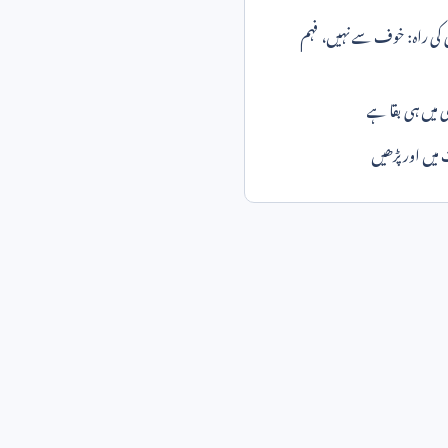
 کی راہ: خوف سے نہیں، فہم
 میں ہی بقا ہے
میں اور پڑھیں