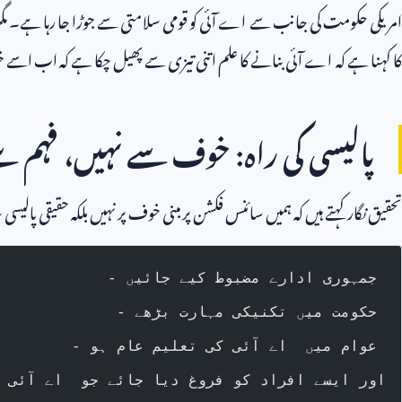
امریکی حکومت کی جانب سے اے آئی کو قومی سلامتی سے جوڑا جا رہا ہے۔ مگر 
کا کہنا ہے کہ اے آئی بنانے کا علم اتنی تیزی سے پھیل چکا ہے کہ اب اسے خف
پالیسی کی راہ: خوف سے نہیں، فہم س
تحقیق نگار کہتے ہیں کہ ہمیں سائنس فکشن پر مبنی خوف پر نہیں بلکہ حقیقی پالیسی 
- جمہوری ادارے مضبوط کیے جائیں
- حکومت میں تکنیکی مہارت بڑھے
- عوام میں  اے آئی کی تعلیم عام ہو
- اور ایسے افراد کو فروغ دیا جائے جو  اے آئی 