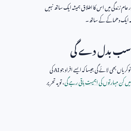
ر عام زندگی میں اس کا اطلاق ہمیشہ ایک ساتھ نہیں
ہ کہ ایک دھماکے کے ساتھ۔
 سب بدل دے گی
کریاں بھی لائے گی جیسا کہ ایسے افراد جو
AI
کی
میں کن مہارتوں کی اہمیت باقی رہے گی
، تو یہ تحریر