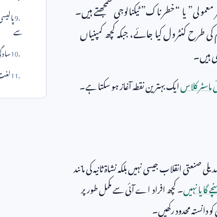
لی” یا “خطرناک” ٹیکنالوجی سمجھتے ہیں۔
پالیسی
ی طرح کنٹرول کیا جائے، جبکہ کچھ کمپنیاں
سے
ی ہیں۔
سادگی
لغت 
 ماسٹر کلاس
ایک بہترین نقطہ آغاز ہو سکتا ہے۔
صنعتی انقلاب جیسی نہیں بلکہ نشاة ثانیہ کی مانند
ے گا یا نہیں
۔ کچھ افراد اے آئی سے مکمل طور پر
و دانستہ محدود رکھیں۔