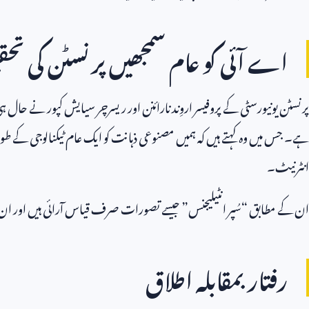
اے آئی کو عام سمجھیں پرنسٹن کی تحق
پرنسٹن یونیورسٹی کے پروفیسر اروِند نارائنن اور ریسرچر سیایش کپور نے حال ہ
ہے۔ جس میں وہ کہتے ہیں کہ ہمیں مصنوعی ذہانت کو ایک عام ٹیکنالوجی کے طور 
انٹرنیٹ۔
ان کے مطابق “سُپر انٹیلیجنس” جیسے تصورات صرف قیاس آرائی ہیں اور ا
رفتار بمقابلہ اطلاق