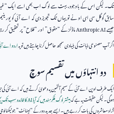
تک۔ لیکن اس کے باوجود، بہت سے لوگ اب بھی اسے ایک “غیر معمو
سابق گوگل سی ای او نے تو یہاں تک تجویز دی کہ اے آئی کو یورینیم ک
جیسے
Anthropic AI
ماڈلز کے “حقوق” اور “فلاح” پر تحقیق کر رہ
اگر آپ مصنوعی ذہانت کی بنیادی سمجھ حاصل کرنا چاہتے ہیں تو یہ
اردو اے آئی
دو انتہاؤں میں تقسیم سوچ
ایک طرف اوپن اے آئی کے سیم آلٹمین یہ دعویٰ کرتے ہیں کہ اے آئی کی تبدیلی 
ہوگی۔ لیکن حقیقت یہ ہے کہ
بیشتر لوگ فکرمند ہیں کہ آیا
AI
کا فائدہ سب تک پہنچ
آزاد معاشروں کی بات کر رہے ہیں۔ ایسے جدید دور کے “امینائٹ” جو ٹیکنالوجی ک