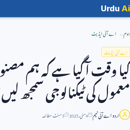
Urdu
Ai
ہوم
اے آئی اپڈیٹ
اے آئی اپڈیٹ
کیا وقت آ گیا ہے کہ ہم مصن
معمول کی ٹیکنالوجی سمجھ لیں
اردو اے آئی ٹیم
4
مئی،
2025
5 منٹ مطالعہ