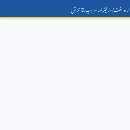
اردو لغت
نیوز لیٹر
کورسز
ایپ
تلاش