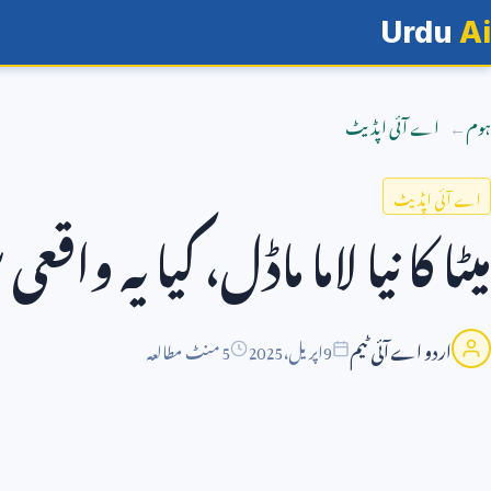
Urdu
Ai
ہوم
اے آئی اپڈیٹ
اے آئی اپڈیٹ
میٹا کا نیا لاما ماڈل، کیا یہ
اردو اے آئی ٹیم
9
اپریل،
2025
5 منٹ مطالعہ