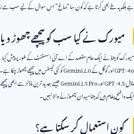
ہے بلکہ یہ طے بھی کرتا ہے کہ کون سا “دماغ” اس سوال کے لیے سب سے 
میورک نے کیا سب کو پیچھے چھوڑ دیا
میورک کو میٹا نے ایک عام مقصد کے اے آئی اسسٹنٹ کے طور پر پیش کیا ہے۔ 
GPT-4o
اور گوگل کے
Gemini 2.0
کو کئی ٹیسٹس میں پیچھے چھوڑ چکا ہے۔
ماڈل
GPT-4.5
اور
Gemini 2.5 Pro
جیسے جدید ترین ماڈلز سے ابھی پی
ایک واضح پیغام ہیں کہ میٹا میدان چھوڑنے والا نہیں۔
کون استعمال کر سکتا ہے؟