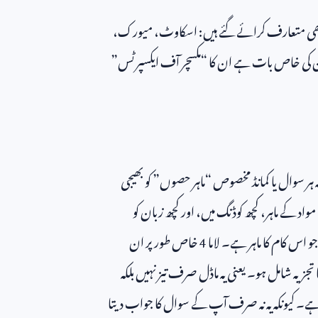
 بھی متعارف کرائے گئے ہیں: اسکاوٹ، میورک،
ور ان کی خاص بات ہے ان کا “مکسچر آف ایکسپرٹس”
ہ ہر سوال یا کمانڈ مخصوص “ماہر حصوں” کو بھیجی
اد کے ماہر، کچھ کوڈنگ میں، اور کچھ زبان کو
 اس کام کا ماہر ہے۔ لاما
4
خاص طور پر ان
تجزیہ شامل ہو۔ یعنی یہ ماڈل صرف تیز نہیں بلکہ
ہے۔ کیونکہ یہ نہ صرف آپ کے سوال کا جواب دیتا