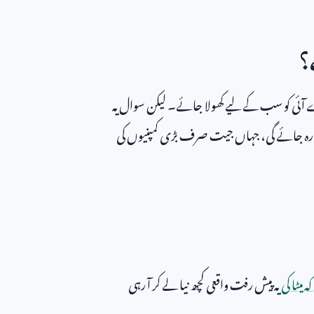
؟
 آئی کو سب کے لیے کھولا جائے۔ لیکن سوال یہ
کر رہ جائے گی، جہاں جیت صرف بڑی کمپنیوں کی
 میٹا کی
یہ پیش رفت واقعی کچھ نیا لے کر آ رہی