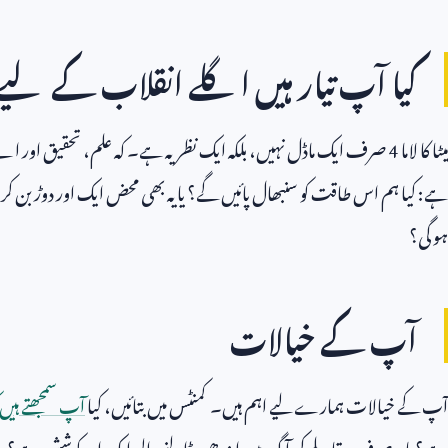
کیا آپ تیار ہیں اگلے انقلاب کے لیے
میٹا کا لاما
4
صرف ایک ماڈل نہیں، بلکہ ایک نظریہ ہے۔ کہ علم، تحقیق اور اے
ہے: کیا ہم اس طاقت کو سنبھال پائیں گے؟ یا یہ بھی محض ایک اور دوڑ بن 
ہو گی؟
آپ کے خیالات
آپ کے خیالات ہمارے لیے اہم ہیں۔ کمنٹس میں بتائیں، کیا
آپ سمجھتے ہیں کہ
ہے؟ یا یہ صرف مقابلے کی آگ میں ایندھن ڈالنے والی ایک اور کوشش ہے؟