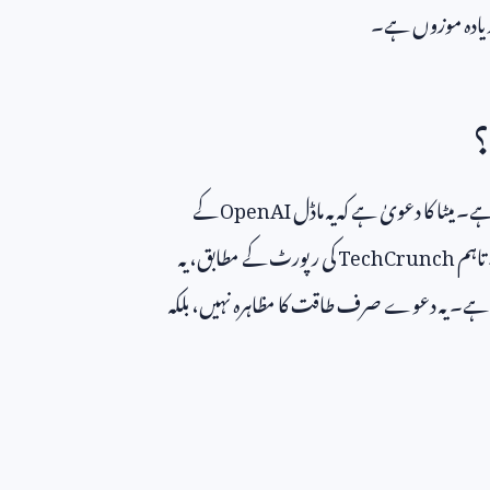
زیادہ موزوں ہے۔
؟
میٹا کا دعویٰ ہے کہ یہ ماڈل
OpenAI
کے
 تاہم
TechCrunch
کی رپورٹ کے مطابق، یہ
چھے ہے۔ یہ دعوے صرف طاقت کا مظاہرہ نہیں، بلکہ