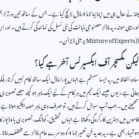
میٹا نے حال ہی میں اپنا نیا لاما
4
ماڈل لانچ کیا ہے۔ جس کے ساتھ تین ورژنز
اور بیہی موته۔ یہ ماڈلز مصنوعی ذہانت کی نئی نسل کی نمائندگی کرتے ہیں۔ ا
(
Mixture of Experts)
پر مبنی ڈیزائن۔
لیکن مکسچر آف ایکسپرٹس آخر ہے کیا؟
سادہ الفاظ میں، یہ ایسا سسٹم ہے جہاں پورا ماڈل ایک ساتھ کام نہیں کرتا، بلک
جاتی ہے۔ یوں جیسے ایک ٹیم میں ہر کام کے لیے ایک ماہر ہو کچھ حصے تصویری مو
سمجھنے میں۔ جب آپ سوال کرتے ہیں، تو صرف وہی ماہر حصہ ایکٹیو ہوتا ہے جو
کاموں میں بہترین کارکردگی دکھاتا ہے جہاں تحقیق، کوڈنگ، تصویری یا وڈیوز کا 
ہوشیار بھی ہے۔ یہ جدید فنِ تعمیر لاما
4
کو دوسرے عام ماڈلز سے مختلف بناتا 