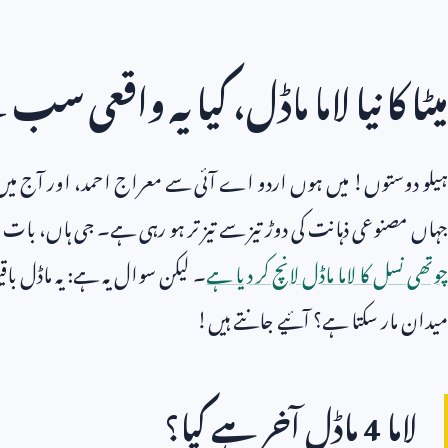
میٹا کا نیا لاما ماڈل، کیا یہ واقعی
ہیلو دوستوں! میں ہوں اردو اے آئی سے معراج احمد، اور آج میں آ
جہاں مصنوعی ذہانت کی دوڑ تیز سے تیز تر ہو رہی ہے۔ جی ہاں، بات
چوتھی نسل کا لاما ماڈل لانچ کر دیا ہے
۔ لیکن سوال یہ ہے: یہ ماڈل باق
میدان مار سکتا ہے؟ آئیے جانتے ہیں!
لاما
4
ماڈل آخر ہے کیا؟