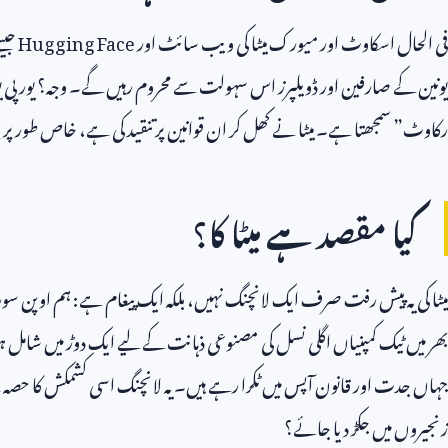
فی الحال اسکاوٹ اور میورک میٹا کی ویب سائٹ اور
Hugging Face
جیس
یونین کے صارفین اور ڈویلپرز اس سہولت سے محروم رہیں گے۔ وجہ؟ یورپی ی
رکاوٹ” سمجھتا ہے۔ میٹا نے کھل کر ان قوانین پر تنقید کی ہے، خاص طور پر
e
کیا مقصد ہے میٹا کا؟
میٹا کی یہ پیش رفت صرف ایک لانچنگ نہیں، بلکہ ایک پیغام ہے: ہم اوپن س
بھر میں ٹیک کمپنیاں اگلی نسل کی مصنوعی ذہانت کے لیے ایک دوڑ میں شامل
جہاں جدت اور قانون آپس میں ٹکرا رہے ہیں۔ یہ لانچنگ اسی کشمکش کا حصہ 
زنجیروں میں جکڑ دیا جائے؟