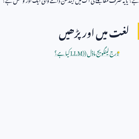
لغت میں اور پڑھیں
لارج لینگویج ماڈل (
LLM)
کیا ہے؟