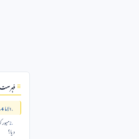
فہرست
لاما 4 ماڈل آخر ہے کیا؟
میورک 
دیا؟