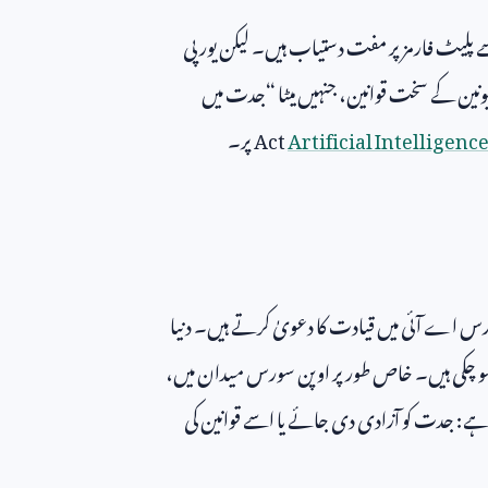
ے پلیٹ فارمز پر مفت دستیاب ہیں۔ لیکن یورپی
ونین کے سخت قوانین، جنہیں میٹا “جدت میں
Artificial Intelligenc
Act
پر۔
ورس اے آئی میں قیادت کا دعویٰ کرتے ہیں۔ دنیا
 ہو چکی ہیں۔ خاص طور پر اوپن سورس میدان میں،
ہے: جدت کو آزادی دی جائے یا اسے قوانین کی