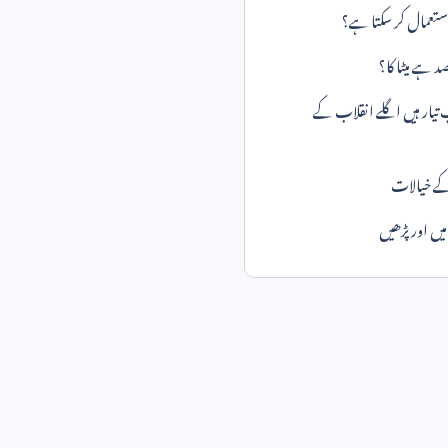
تعمال کر سکتا ہے؟
د ہے میٹا کا؟
 تیار ہیں اگلے انقلاب کے
 خیالات
ں اور پڑھیں