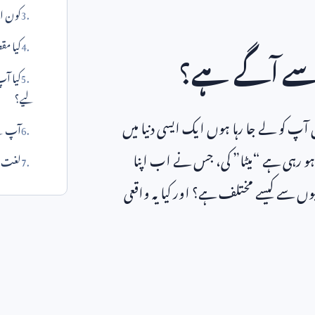
کون اس
کیا مقص
 سب سے آگے ہے؟
کیا آپ
لیے؟
پ کو لے جا رہا ہوں ایک ایسی دنیا میں
آپ کے
 ہو رہی ہے “میٹا” کی، جس نے اب اپنا
لغت می
یوں سے کیسے مختلف ہے؟ اور کیا یہ واقعی