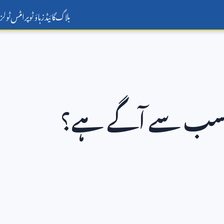
بلاگ
گائیڈز
ہاؤ ٹو
پرامٹس
ٹولز
 واقعی سب سے آگے ہے؟