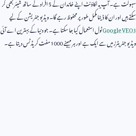
سہولت ہے۔ آپ یہ اکاؤنٹ اپنے خاندان کے
5
افراد کے ساتھ شیئر بھی کر
سکتے ہیں اور ان کا ڈیٹا مکمل طور پر محفوظ رہے گا۔ ویڈیو جنریشن کے لیے
Google VEO3
ٹول استعمال کیا جا سکتا ہے۔ جو دنیا کے بہترین اے آئی
ویڈیو جنریٹرز میں سے ایک ہے اور ہر مہینے
1000
مفت کریڈٹس دیتا ہے۔