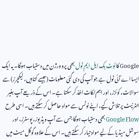
Google
کا
نوٹ بک ایل ایم ٹول
بھی پرو ورژن میں دستیاب ہوگا۔ یہ ایک
ایسا اے آئی ٹول ہے جو آپ کی دی گئی معلومات (جیسے کتابیں، لیکچرز) سے
سوالات، کوئزز، اور اہم نکات اخذ کر سکتا ہے۔ اس کے ذریعے آپ بغیر
انٹرنیٹ پر تلاش کیے، اپنے نوٹس سے مواد حاصل کر سکتے ہیں۔ اسی طرح
Google Flow
بھی دستیاب ہوگا جس سے آپ ویڈیوز، پوسٹرز، اور
سوشل میڈیا کے لیے مواد تیار کر سکتے ہیں۔ اس کے علاوہ گوگل میٹ میں