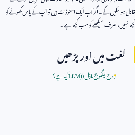
قابل ہو سکیں گے۔ اگر آپ ایک اسٹوڈنٹ ہیں تو آپ کے پاس کھونے کو
کچھ نہیں، صرف سیکھنے کو سب کچھ ہے۔
لغت میں اور پڑھیں
لارج لینگویج ماڈل (
LLM)
کیا ہے؟