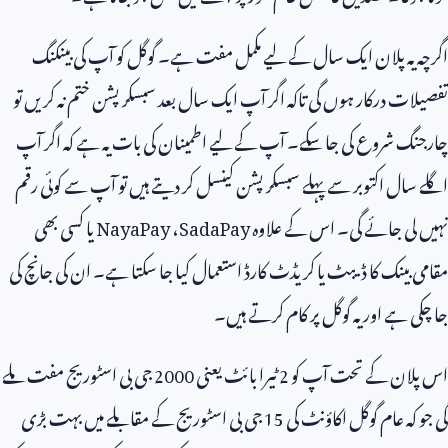
اگرچہ یہ پلان ایک سال کے لیے مکمل مفت ہے۔ گوگل کو آپ کی بینکنگ
تفصیلات درکار ہوں گی تاکہ اگر آپ ایک سال بعد سبسکرپشن ختم نہ کریں تو
چارجنگ شروع کی جا سکے۔ آپ کے لیے اطمینان کی بات یہ ہے کہ اگر آپ
اگلے سال اکتوبر سے پہلے سبسکرپشن کینسل کر دیتے ہیں تو آپ سے کوئی رقم
نہیں لی جائے گی۔ اس کے علاوہ
SadaPay
،
NayaPay
یا کسی بھی
مقامی بینک کا ڈیبٹ یا کریڈٹ کارڈ استعمال کیا جا سکتا ہے۔ ان کی جانچ کی
جا چکی ہے اور یہ گوگل پر کام کرتے ہیں۔
اس پلان کے تحت آپ کو
2
ٹیرا بائٹ یعنی
2000
جی بی اسٹوریج مفت ملے
گی جو کہ عام گوگل اکاؤنٹ کی
15
جی بی اسٹوریج کے مقابلے میں بہت بڑی