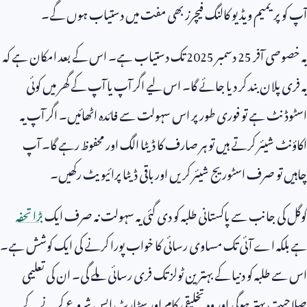
آپ کو پریمیم ویڈیو کالنگ فیچرز بھی مفت میں دستیاب ہوں گے۔
یہ خصوصی آفر
25
دسمبر
2025
تک دستیاب ہے۔ اس کے بعد امکان ہے کہ
یہ فری پلان بند کر دیا جائے گا۔ اس لیے اگر آپ یا آپ کے گھر میں کوئی
اسٹوڈنٹ ہے تو فوری طور پر اس سہولت سے فائدہ اٹھائیں۔ اگر آپ یہ
اکاؤنٹ شیئر کرتے ہیں تو ہر صارف کا ڈیٹا الگ اور محفوظ رہے گا۔ آپ
چاہیں تو صرف اسٹوریج شیئر کریں اور باقی ڈیٹا پرائیویٹ رکھیں۔
گوگل کی جانب سے پاکستانی طلبہ کو دی گئی یہ سہولت نہ صرف ایک
بڑا تحفہ
ہے بلکہ اے آئی تک مساوی رسائی کا خواب پورا کرنے کی ایک کوشش ہے۔
اس سے طلبہ کو دنیا کے بہترین ٹولز تک فری رسائی ملے گی۔ ان کی تعلیمی
صلاحیت بہتر ہوگی اور وہ تخلیقی کام اور سٹارٹ اپس شروع کرنے کے