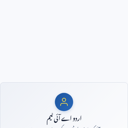
اردو اے آئی ٹیم