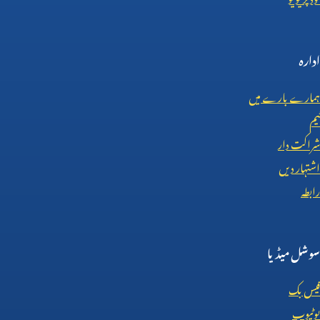
ادارہ
ہمارے بارے میں
ٹیم
شراکت دار
اشتہار دیں
رابطہ
سوشل میڈیا
فیس بک
یوٹیوب