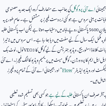
جیمینائی
اے آئی پرو گوگل
کی جانب سے متعارف کردہ ایک جدید مصنوعی
ذہانت پر مبنی سروس ہے جو کئی زبردست فیچرز پر مشتمل ہے۔ عام طور پر یہ
پلان
5600
پاکستانی روپے ماہانہ میں دستیاب ہوتا ہے لیکن اب پاکستانی طلبہ
کو یہ مکمل ایک سال کے لیے مفت میں دیا جا رہا ہے۔ اس سروس میں
2
ٹیرا
بائٹ کلاؤڈ اسٹوریج، ویڈیو جنریشن کے لیے گوگل کا
VEO3
ٹول، نوٹ بک
ایل ایل ایم کا پرو ورژن، گوگل میٹ میں پریمیم ویڈیو کالنگ فیچرز، اے آئی
ٹیکسٹ اور ویڈیو ایڈیٹر “
Flow
” اور جیمینائی اے آئی کے تمام پرو فیچرز
شامل ہیں۔
یہ آفر صرف ان پاکستانی
طلبہ کے لیے ہے
جو کسی بھی تسلیم شدہ تعلیمی
ادارے میں زیرِ تعلیم ہیں۔ خواہ آپ اسکول، کالج یا یونیورسٹی کے اسٹوڈنٹ