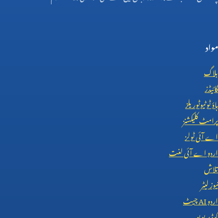
مواد
بلاگ
گائیڈز
ہاؤ ٹو ٹیوٹوریلز
پرامٹ کلیکشنز
اے آئی ٹولز
اردو اے آئی لغت
تلاش
نیوز لیٹر
اردو
AI
چیٹ
کوڈ پریویو