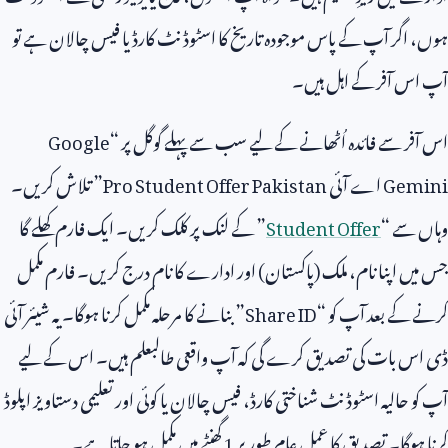
ہوں، اگر آپ کے پاس موجودہ تاریخ کا اسٹوڈنٹ کارڈ یا فیس چالان ہے تو
آپ اس آفر کے اہل ہیں۔
اس آفر سے فائدہ اُٹھانے کے لیے سب سے پہلے گوگل پر “
Google
Gemini
اے آئی
Pro Student Offer Pakistan
” تلاش کریں۔
وہاں سے “
Student Offer
” کے لنک پر کلک کریں۔ ایک فارم کھلے گا
جس میں اپنا نام، ملک (پاکستان) اور ادارے کا نام درج کریں۔ فارم مکمل
کرنے کے بعد آپ کو “
Share ID
” بنانے کا مرحلہ مکمل کرنا ہوگا۔ یہ شیئر آئی
ڈی اس بات کی تصدیق کرے گی کہ آپ واقعی طالبعلم ہیں۔ اس کے لیے
آپ کو حالیہ اسٹوڈنٹ شناختی کارڈ، فیس چالان یا کوئی اور تعلیمی دستاویز اپلوڈ
کرنا ہوگا۔ تصدیق کا عمل عام طور پر
1
گھنٹے میں مکمل ہو جاتا ہے۔