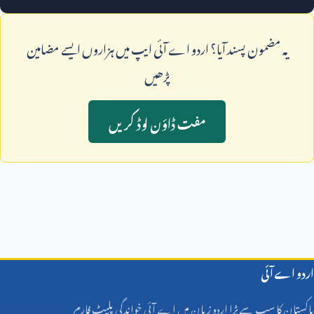
يہ مضمون پسند آيا؟ اردو اے آئی ايپ ميں ہزاروں ايسے مضامين
پڑھيں
مفت ڈاؤن لوڈ کريں
اردو اے آئی
پاکستان کا سب سے بڑا اردو زبان میں اے آئی خواندگی پلیٹ فارم