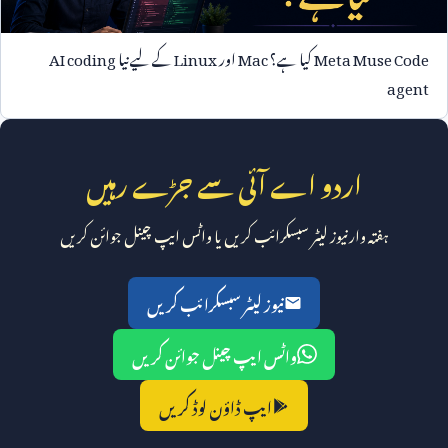
Meta Muse Code
کیا ہے؟
Mac
اور
Linux
کے لیے نیا
AI coding
agent
اردو اے آئی سے جڑے رہیں
ہفتہ وار نیوز لیٹر سبسکرائب کریں یا واٹس ایپ چینل جوائن کریں
نیوز لیٹر سبسکرائب کریں
واٹس ایپ چینل جوائن کریں
ایپ ڈاؤن لوڈ کریں