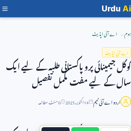
Urdu
Ai
ہوم
اے آئی اپڈیٹ
اے آئی اپڈیٹ
گوگل جیمینائی پرو پاکستانی طلبہ کے لیے ایک
سال کے لیے مفت مکمل تفصیل
اردو اے آئی ٹیم
14
اکتوبر،
2025
6 منٹ مطالعہ