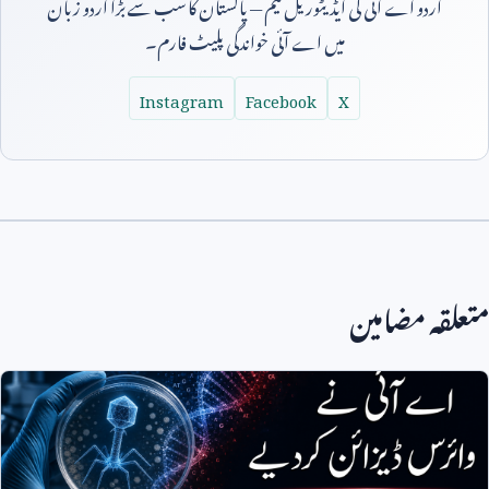
اردو اے آئی کی ایڈیٹوریل ٹیم — پاکستان کا سب سے بڑا اردو زبان
میں اے آئی خواندگی پلیٹ فارم۔
Instagram
Facebook
X
متعلقہ مضامین