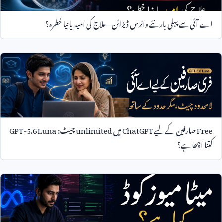
اے آئی سے پہلی بار نئے وائرس ڈیزائن—علاج کی امید یا نیا خطرہ؟
Free
صارفین کے لیے
ChatGPT
میں
unlimited
چیٹ:
GPT-5.6 Luna
کتنا اچھا ہے؟