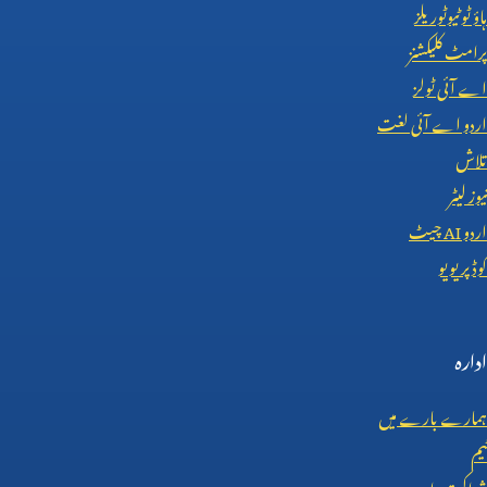
ہاؤ ٹو ٹیوٹوریلز
پرامٹ کلیکشنز
اے آئی ٹولز
اردو اے آئی لغت
تلاش
نیوز لیٹر
اردو
AI
چیٹ
کوڈ پریویو
ادارہ
ہمارے بارے میں
ٹیم
شراکت دار