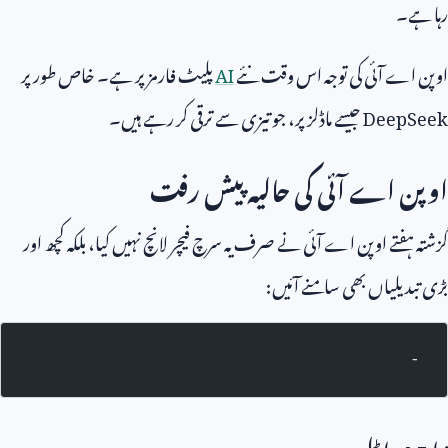
رہا ہے۔
اوپن اے آئی کی توجہ اس وقت نئے
AI
پلیٹ فارمز پر ہے۔ خاص طور پر
DeepSeek
جیسے ماڈلز پر، جو تیزی سے ترقی کر رہے ہیں۔
اوپن اے آئی کی حالیہ پیش رفت
گزشتہ ہفتے اوپن اے آئی نے صرف یہ سرچ فیچر لانچ نہیں کیا، بلکہ کچھ اور
بڑی تبدیلیاں بھی سامنے آئیں:
-