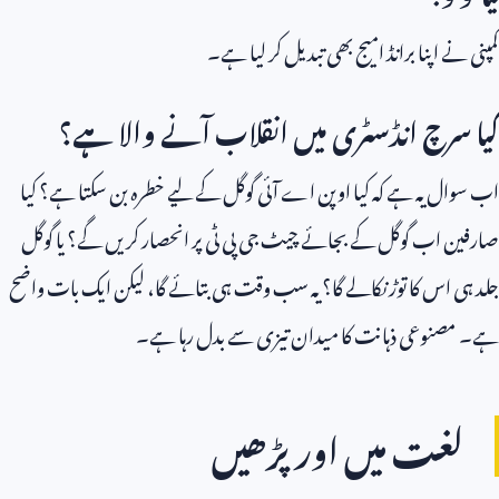
کمپنی نے اپنا برانڈ امیج بھی تبدیل کر لیا ہے۔
کیا سرچ انڈسٹری میں انقلاب آنے والا ہے؟
اب سوال یہ ہے کہ کیا اوپن اے آئی گوگل کے لیے خطرہ بن سکتا ہے؟ کیا
صارفین اب گوگل کے بجائے چیٹ جی پی ٹی پر انحصار کریں گے؟ یا گوگل
جلد ہی اس کا توڑ نکالے گا؟ یہ سب وقت ہی بتائے گا، لیکن ایک بات واضح
ہے۔ مصنوعی ذہانت کا میدان تیزی سے بدل رہا ہے۔
لغت میں اور پڑھیں