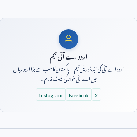
اردو اے آئی ٹیم
اردو اے آئی کی ایڈیٹوریل ٹیم — پاکستان کا سب سے بڑا اردو زبان
میں اے آئی خواندگی پلیٹ فارم۔
Instagram
Facebook
X