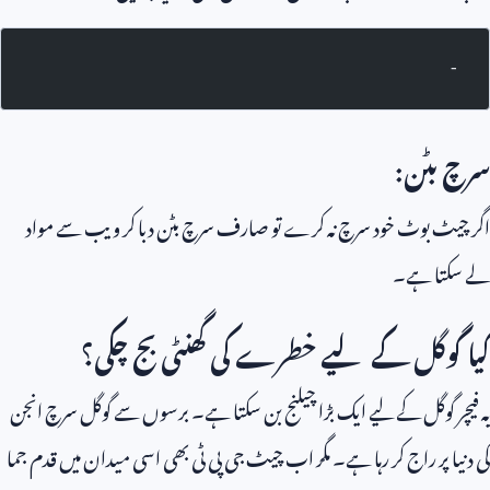
-
سرچ بٹن:
اگر چیٹ بوٹ خود سرچ نہ کرے تو صارف سرچ بٹن دبا کر ویب سے مواد
لے سکتا ہے۔
کیا گوگل کے لیے خطرے کی گھنٹی بج چکی؟
یہ فیچر گوگل کے لیے ایک بڑا چیلنج بن سکتا ہے۔ برسوں سے گوگل سرچ انجن
کی دنیا پر راج کر رہا ہے۔ مگر اب چیٹ جی پی ٹی بھی اسی میدان میں قدم جما