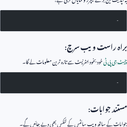
-
براہ راست ویب سرچ:
چیٹ جی پی ٹی
خود بخود انٹرنیٹ سے تازہ ترین معلومات لے گا۔
-
مستند جوابات:
جوابات کے ساتھ ویب سائٹس کے لنکس بھی دیے جائیں گے۔