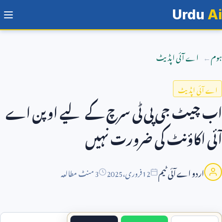
Urdu
Ai
ہوم
اے آئی اپڈیٹ
اے آئی اپڈیٹ
اب چیٹ جی پی ٹی سرچ کے لیے اوپن اے
آئی اکاؤنٹ کی ضرورت نہیں
اردو اے آئی ٹیم
12
فروری،
2025
3 منٹ مطالعہ