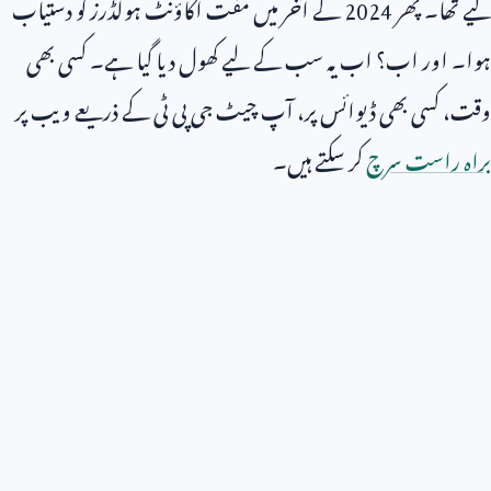
لیے تھا۔ پھر
2024
کے آخر میں مفت اکاؤنٹ ہولڈرز کو دستیاب
ہوا۔ اور اب؟ اب یہ سب کے لیے کھول دیا گیا ہے۔ کسی بھی
وقت، کسی بھی ڈیوائس پر، آپ چیٹ جی پی ٹی کے ذریعے ویب پر
براہ راست سرچ
کر سکتے ہیں۔