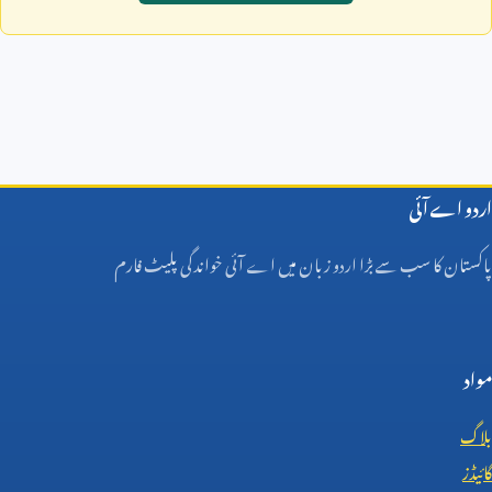
اردو اے آئی
پاکستان کا سب سے بڑا اردو زبان میں اے آئی خواندگی پلیٹ فارم
مواد
بلاگ
گائیڈز