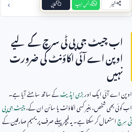
شیئر
واٹس ایپ
کاپی
فہرست مضمون
اب چیٹ جی پی ٹی سرچ کے لیے
اوپن اے آئی اکاؤنٹ کی ضرورت
نہیں
اوپن اے آئی ایک اور
بڑی اپڈیٹ
کے ساتھ سامنے آیا ہے۔
اب کوئی بھی شخص، بغیر کسی اکاؤنٹ یا سائن ان کے،
چیٹ جی پی
ٹی سرچ
استعمال کر سکتا ہے۔ یہ فیچر پہلے صرف پریمیم صارفین کے