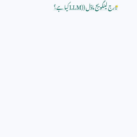
لارج لینگویج ماڈل (
LLM)
کیا ہے؟