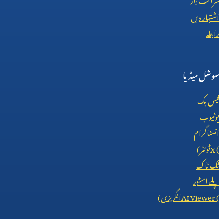
اشتہار دیں
رابطہ
سوشل میڈیا
فیس بک
یوٹیوب
انسٹاگرام
X (
ٹوئٹر)
ٹک ٹاک
پلے اسٹور
AI Viewer (
انگریزی)