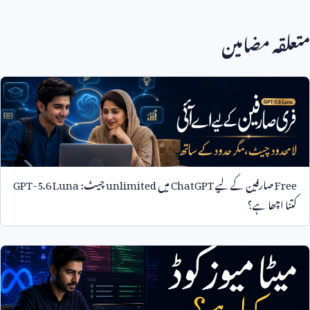
متعلقہ مضامین
Free
صارفین کے لیے
ChatGPT
میں
unlimited
چیٹ:
GPT-5.6 Luna
کتنا اچھا ہے؟