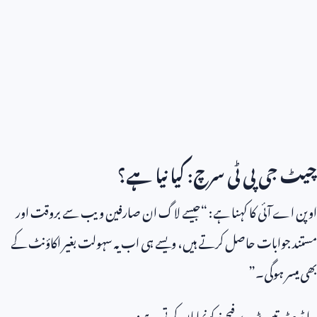
چیٹ جی پی ٹی سرچ: کیا نیا ہے؟
اوپن اے آئی کا کہنا ہے: “جیسے لاگ ان صارفین ویب سے بروقت اور
مستند جوابات حاصل کرتے ہیں، ویسے ہی اب یہ سہولت بغیر اکاؤنٹ کے
بھی میسر ہوگی۔”
یہ اپڈیٹ تین بڑے فیچرز کو نمایاں کرتی ہے: