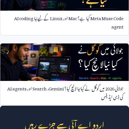
Meta Muse Code
کیا ہے؟
Mac
اور
Linux
کے لیے نیا
AI coding
agent
جولائی
2026
میں گوگل نے کیا نیا لانچ کیا؟
Gemini
،
Search
اور
AI agents
کی بڑی اپڈیٹس
اردو اے آئی سے جڑے رہیں