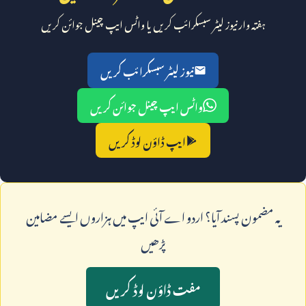
ہفتہ وار نیوز لیٹر سبسکرائب کریں یا واٹس ایپ چینل جوائن کریں
نیوز لیٹر سبسکرائب کریں
واٹس ایپ چینل جوائن کریں
ایپ ڈاؤن لوڈ کریں
يہ مضمون پسند آيا؟ اردو اے آئی ايپ ميں ہزاروں ايسے مضامين
پڑھيں
مفت ڈاؤن لوڈ کريں