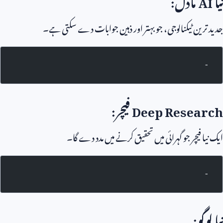
نیا
AI
ماڈل:
جدید ترین ٹیکنالوجی، جو بہتر اور ذہین جوابات دے سکتی ہے۔
-
Deep Research
فیچر:
ایک نیا فیچر جو گہرائی میں تحقیق کرنے میں مدد دے گا۔
-
نیا لوگو: