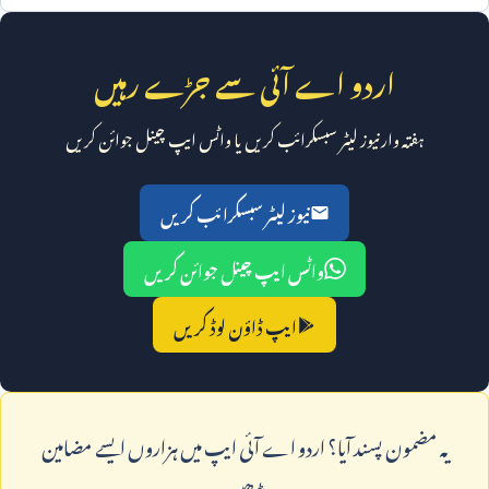
اردو اے آئی سے جڑے رہیں
ہفتہ وار نیوز لیٹر سبسکرائب کریں یا واٹس ایپ چینل جوائن کریں
نیوز لیٹر سبسکرائب کریں
واٹس ایپ چینل جوائن کریں
ایپ ڈاؤن لوڈ کریں
يہ مضمون پسند آيا؟ اردو اے آئی ايپ ميں ہزاروں ايسے مضامين
پڑھيں