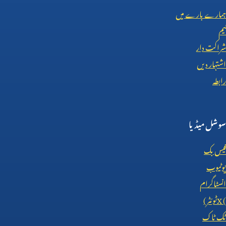
ہمارے بارے میں
ٹیم
شراکت دار
اشتہار دیں
رابطہ
سوشل میڈیا
فیس بک
یوٹیوب
انسٹاگرام
X (
ٹوئٹر)
ٹک ٹاک