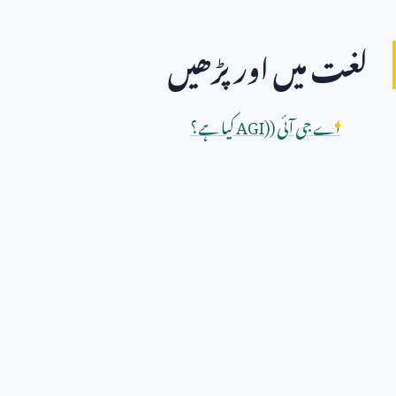
لغت میں اور پڑھیں
اے جی آئی (
AGI)
کیا ہے؟