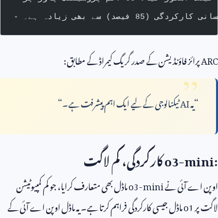
ARC
پرائز فاؤنڈیشن کے صدر گریگ کیمراڈ کے مطابق:
“یہ
AI
ٹیکنالوجی کے لیے ایک اہم پیشرفت ہے۔“
o3-mini:
کارکردگی، کم لاگت
اوپن اے آئی نے
o3-mini
ماڈل بھی متعارف کرایا، جو کم کمپیوٹیشن
لاگت پر
o1
ماڈل جیسی کارکردگی فراہم کرتا ہے۔ یہ ماڈل اوپن اے آئی کے