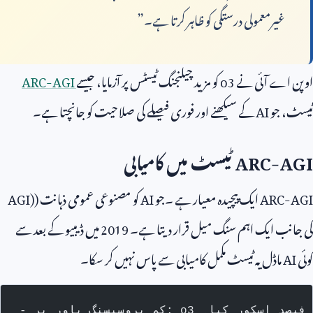
غیرمعمولی درستگی کو ظاہر کرتا ہے۔”
اوپن اے آئی نے
o3
کو مزید چیلنجنگ ٹیسٹس پر آزمایا، جیسے
ARC-AGI
ٹیسٹ، جو
AI
کے سیکھنے اور فوری فیصلے کی صلاحیت کو جانچتا ہے۔
ARC-AGI
ٹیسٹ میں کامیابی
ARC-AGI
ایک پیچیدہ معیار ہے ۔جو
AI
کو مصنوعی عمومی ذہانت (
AGI)
کی جانب ایک اہم سنگ میل قرار دیتا ہے۔
2019
میں ڈیبیو کے بعد سے
کوئی
AI
ماڈل یہ ٹیسٹ مکمل کامیابی سے پاس نہیں کر سکا۔