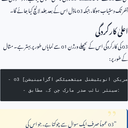
آخر تک دستیاب ہوگا، جبکہ
o3
ماڈل اس کے بعد جلد لانچ کیا جائے گا۔
اعلیٰ کارکردگی
o3
کی کارکردگی اس کے پچھلے ورژن
o1
سے نمایاں طور پر بہتر ہے۔ مثال
کے طور پر:
- سینئر نائب صدر مارک چن کے مطابق:
“
o3
عموماً صرف ایک سوال سے چوکتا ہے، جو اس کی