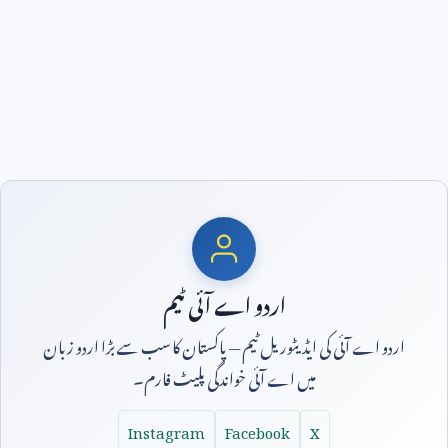
اردو اے آئی ٹیم
اردو اے آئی کی ایڈیٹوریل ٹیم — پاکستان کا سب سے بڑا اردو زبان
میں اے آئی خواندگی پلیٹ فارم۔
Instagram
Facebook
X