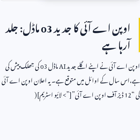
اوپن اے آئی کا جدید
o3
ماڈل: جلد
آرہا ہے
اوپن اے آئی نے اپنے اگلے جدید
AI
ماڈل
o3
کی جھلک پیش کی
ہے،اس سال کے اوائل میں متوقع ہے۔ یہ اعلان اوپن اے آئی
کی “
12
ڈیز آف اوپن اے آئی”[”> لائیو اسٹریم](