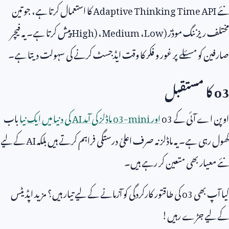
نئے
Adaptive Thinking Time API
کا استعمال کرتا ہے، جو تین
مختلف ریزننگ موڈز (
Low
،
Medium
،
High)
پیش کرتا ہے۔ یہ فیچر
صارفین کو مسئلے پر غور و فکر کا وقت ایڈجسٹ کرنے کی سہولت دیتا ہے۔
o3
کا مستقبل
اوپن اے آئی کے
o3
اور
o3-mini
ماڈلز کی آمد
AI
کی دنیا میں ایک نیا
باب
کھول رہی ہے۔ یہ ماڈلز نہ صرف اعلیٰ درستگی فراہم کرتے ہیں بلکہ
AI
کے لیے
نئے معیار بھی متعین کر رہے ہیں۔
کیا آپ بھی
o3
کی طاقتور کارکردگی کو آزمانے کے لیے تیار ہیں؟ مزید اپڈیٹس
کے لیے جڑے رہیں!