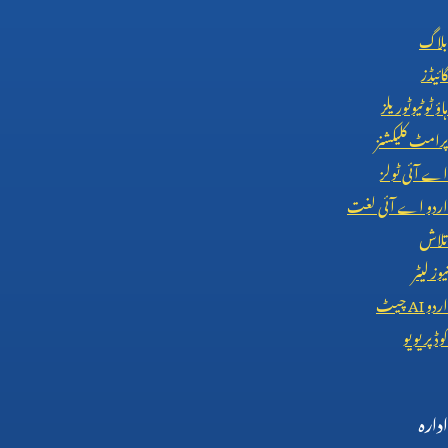
بلاگ
گائیڈز
ہاؤ ٹو ٹیوٹوریلز
پرامٹ کلیکشنز
اے آئی ٹولز
اردو اے آئی لغت
تلاش
نیوز لیٹر
اردو
AI
چیٹ
کوڈ پریویو
ادارہ