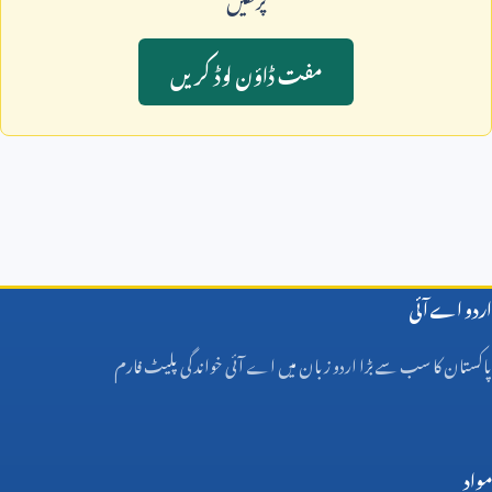
مفت ڈاؤن لوڈ کريں
اردو اے آئی
پاکستان کا سب سے بڑا اردو زبان میں اے آئی خواندگی پلیٹ فارم
مواد