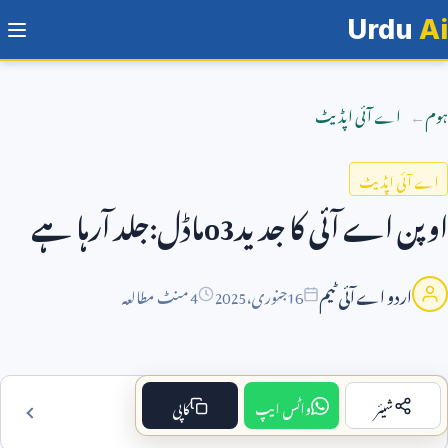
Urdu
Ai
ہوم
اے آئی اپڈیٹ
اے آئی اپڈیٹ
اوپن اے آئی کا جدید
o3
ماڈل:جلد آرہا ہے
اردو اے آئی ٹیم
16
جنوری،
2025
4 منٹ مطالعہ
شیئر
واٹس ایپ
کاپی
فہرست مضمون