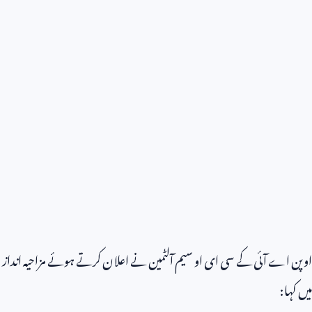
اوپن اے آئی کے سی ای او سیم آلٹمین نے اعلان کرتے ہوئے مزاحیہ انداز
میں کہا: