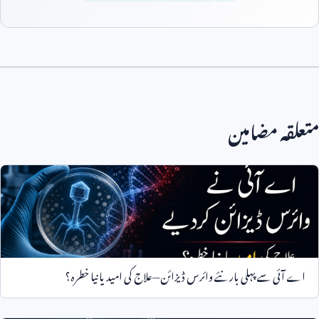
متعلقہ مضامین
اے آئی سے پہلی بار نئے وائرس ڈیزائن—علاج کی امید یا نیا خطرہ؟