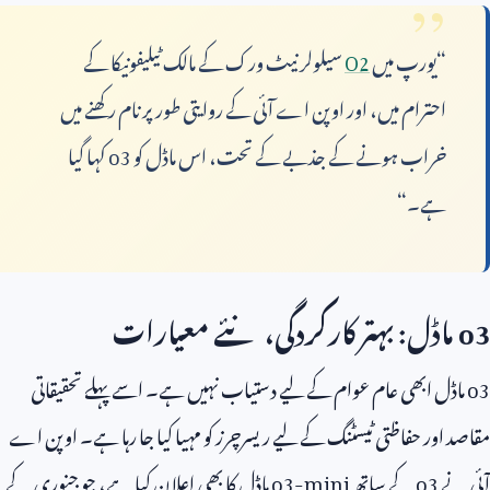
“یورپ میں
O2
سیلولر نیٹ ورک کے مالک ٹیلیفونیکا کے
احترام میں، اور اوپن اے آئی کے روایتی طور پر نام رکھنے میں
خراب ہونے کے جذبے کے تحت، اس ماڈل کو
o3
کہا گیا
ہے۔“
o3
ماڈل: بہتر کارکردگی، نئے معیارات
o3
ماڈل ابھی عام عوام کے لیے دستیاب نہیں ہے۔ اسے پہلے تحقیقاتی
مقاصد اور حفاظتی ٹیسٹنگ کے لیے ریسرچرز کو مہیا کیا جا رہا ہے۔ اوپن اے
آئی نے
o3
کے ساتھ
o3-mini
ماڈل کا بھی اعلان کیا ہے، جو جنوری کے