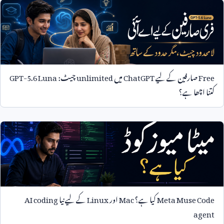
Free
صارفین کے لیے
ChatGPT
میں
unlimited
چیٹ:
GPT-5.6 Luna
کتنا اچھا ہے؟
Meta Muse Code
کیا ہے؟
Mac
اور
Linux
کے لیے نیا
AI coding
agent