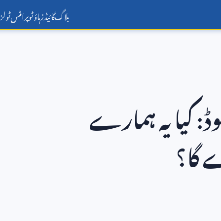
بلاگ
گائیڈز
ہاؤ ٹو
پرامٹس
ٹولز
ڈ: کیا یہ ہمارے
 گا؟