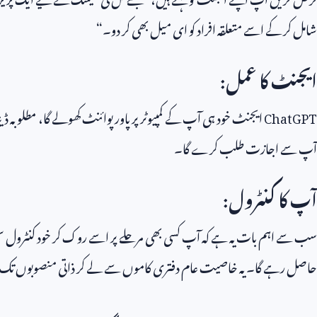
شامل کر کے اسے متعلقہ افراد کو ای میل بھی کر دو۔“
ایجنٹ کا عمل:
ChatGPT
ایجنٹ خود ہی آپ کے کمپیوٹر پر پاور پوائنٹ کھولے گا، مطلوبہ 
آپ سے اجازت طلب کرے گا۔
آپ کا کنٹرول:
سب سے اہم بات یہ ہے کہ آپ کسی بھی مرحلے پر اسے روک کر خود کنٹرول سنبھال
حاصل رہے گا۔ یہ خاصیت عام دفتری کاموں سے لے کر ذاتی منصوبوں تک، ک