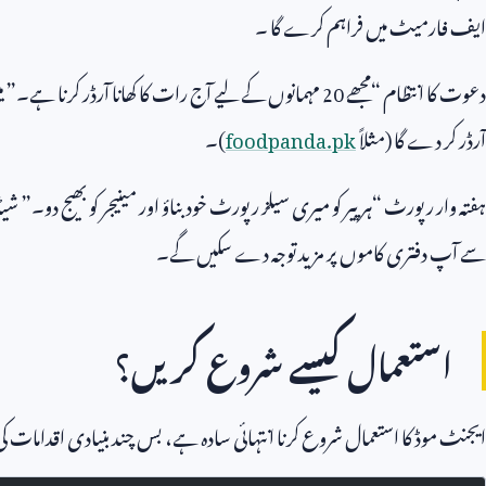
ایف فارمیٹ میں فراہم کرے گا ۔
دعوت کا انتظام “مجھے
20
مہمانوں کے لیے آج رات کا کھانا آرڈر کرنا ہے۔
آرڈر کر دے گا (مثلاً
foodpanda.pk
)۔
ہفتہ وار رپورٹ “ہر پیر کو میری سیلز رپورٹ خود بناؤ اور مینیجر کو بھیج دو۔”
سے آپ دفتری کاموں پر مزید توجہ دے سکیں گے۔
استعمال کیسے شروع کریں؟
ایجنٹ موڈ کا استعمال شروع کرنا انتہائی سادہ ہے، بس چند بنیادی اقداما