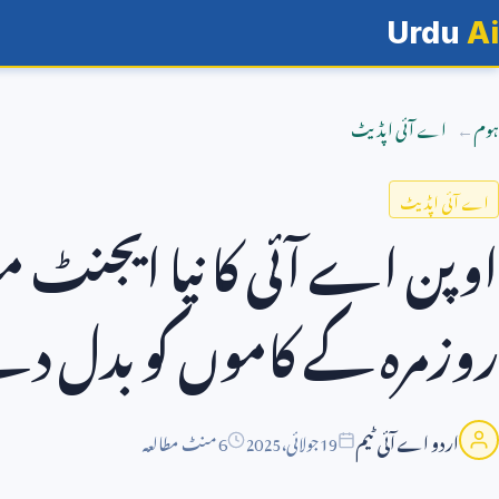
Urdu
Ai
ہوم
اے آئی اپڈیٹ
اے آئی اپڈیٹ
اوپن اے آئی کا نیا ایجنٹ مو
روزمرہ کے کاموں کو بدل دے
اردو اے آئی ٹیم
19
جولائی،
2025
6 منٹ مطالعہ