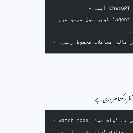
ں۔
 مالی معاملات محفوظ رہیں۔
 مدنظر رکھنا ضروری ہے:
ہ متعارف کرایا جا رہا ہے۔