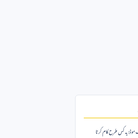
موڈ: یہ کس طرح کام کرتا