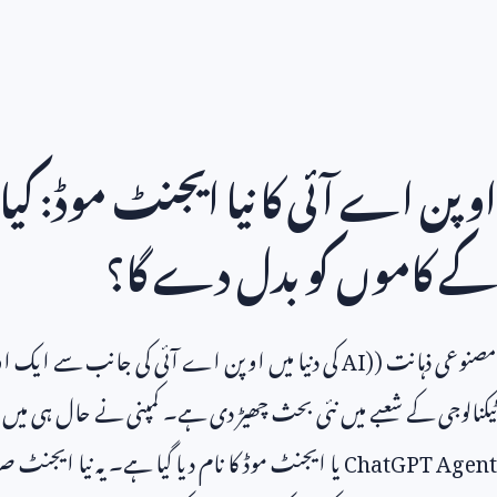
اوپن اے آئی کا نیا ایجنٹ موڈ: کی
کے کاموں کو بدل دے گا؟
مصنوعی ذہانت (
AI)
کی دنیا میں اوپن اے آئی کی جانب سے ایک 
ٹیکنالوجی کے شعبے میں نئی بحث چھیڑ دی ہے۔ کمپنی نے حال ہی میں ا
ChatGPT Agent
یا ایجنٹ موڈ کا نام دیا گیا ہے۔ یہ نیا ایجنٹ 