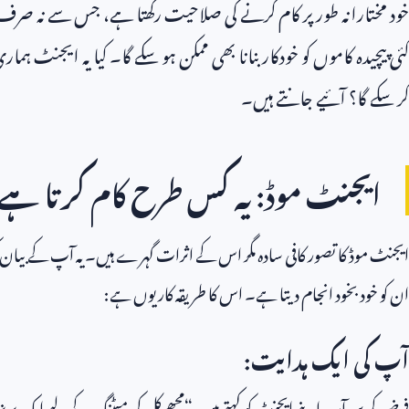
خود مختارانہ طور پر کام کرنے کی صلاحیت رکھتا ہے، جس سے نہ صر
کئی پیچیدہ کاموں کو خودکار بنانا بھی ممکن ہو سکے گا۔ کیا یہ ایجنٹ ہم
کر سکے گا؟ آئیے جانتے ہیں۔
ایجنٹ موڈ: یہ کس طرح کام کرتا ہے
ایجنٹ موڈ کا تصور کافی سادہ مگر اس کے اثرات گہرے ہیں۔ یہ آپ کے بیان کرد
ان کو خود بخود انجام دیتا ہے۔ اس کا طریقہ کار یوں ہے:
آپ کی ایک ہدایت:
فرض کریں آپ اپنے ایجنٹ کو کہتے ہیں، “مجھے کل کی میٹنگ کے لیے ایک پریزنٹ