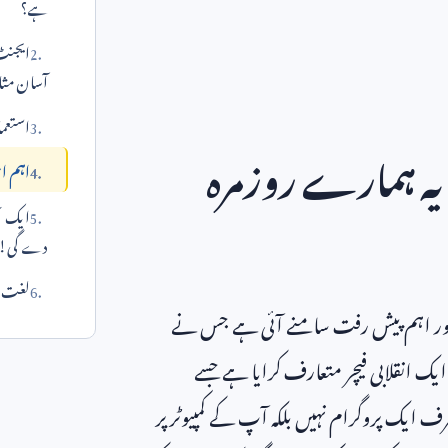
ہے؟
ایجنٹ 
آسان مثا
استعم
ا یہ ہمارے روزمرہ
اہم اح
ایک عم
دے گی!
لغت می
اور اہم پیش رفت سامنے آئی ہے جس نے
یک انقلابی فیچر متعارف کرایا ہے جسے
صرف ایک پروگرام نہیں بلکہ آپ کے کمپیوٹر پر