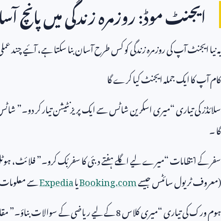
ایجنٹ موڈ: روزمرہ زندگی میں پانچ آس
یہ نیا ایجنٹ آپ کی روزمرہ زندگی کو کس طرح آسان بنا سکتا ہے، آئیے چند عملی 
کام آپ کا ایک جملہ ایجنٹ کیا کرے گا
سلائڈز کی تیاری “میری اسکرین شاٹس سے ایک پریزنٹیشن تیار کر دو۔” شاٹس ک
گا ۔
سفر کے انتظامات “میرے لیے اگلے ہفتے دبئی کا سفر بُک کرو۔” فلائٹ، ہوٹل 
(معروف ٹریول سائٹس جیسے
Booking.com
یا
Expedia
سے معلومات 
ہوم ورک کی تیاری “میری کلاس
8
کے لیے ریاضی کے سوالات بناؤ۔” مقام