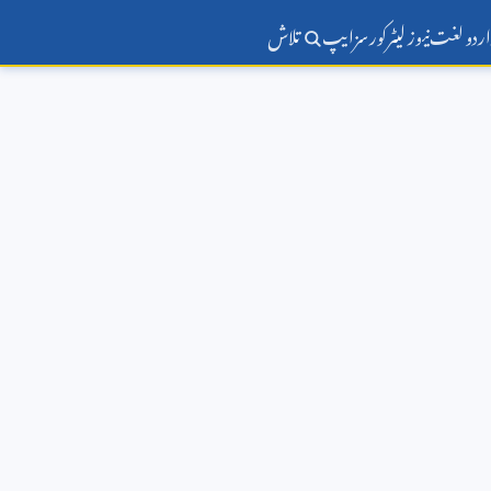
اردو لغت
نیوز لیٹر
کورسز
ایپ
تلاش