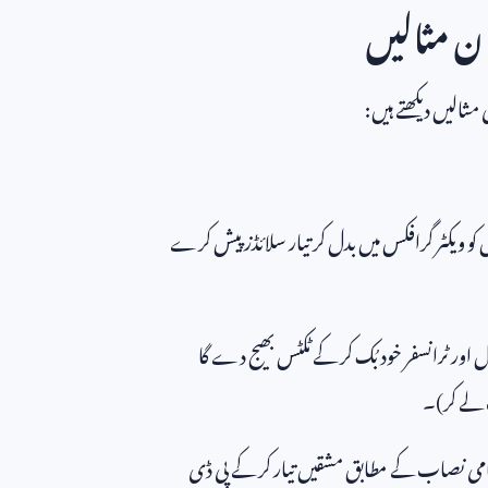
ان مثالیں
مثالیں دیکھتے ہیں:
و ویکٹر گرافکس میں بدل کر تیار سلائڈز پیش کرے
اور ٹرانسفر خود بُک کر کے ٹکٹس بھیج دے گا
لے کر)۔
ی نصاب کے مطابق مشقیں تیار کر کے پی ڈی