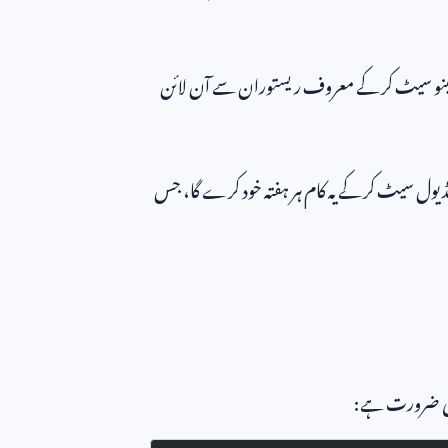
” مینو سیٹ کر کے معروف ریستوران سے آن لائن
 شیڈیول سیٹ کر کے یہ کام ہر ہفتہ خود کرے گا، جس
ت کی ضرورت ہے: