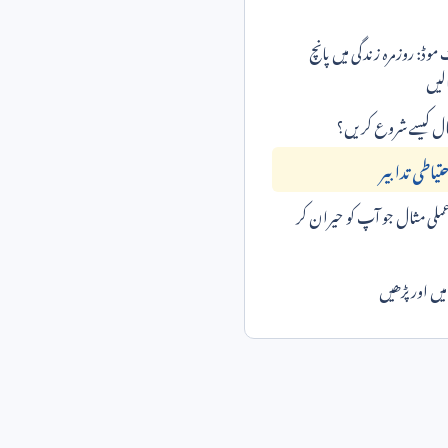
موڈ: روزمرہ زندگی میں پانچ
لیں
ال کیسے شروع کریں؟
تیاطی تدابیر
لی مثال جو آپ کو حیران کر
ں اور پڑھیں