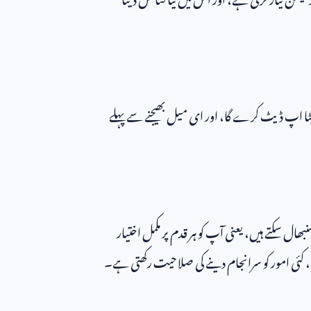
ڈیٹا اپ ڈیٹ کرے گا، اور ای میل بھیجنے سے پہلے
 سکتے ہیں، یعنی آپ کو ہر قدم پر مکمل اختیار
ئی امور کو سرانجام دینے کی صلاحیت رکھتی ہے۔