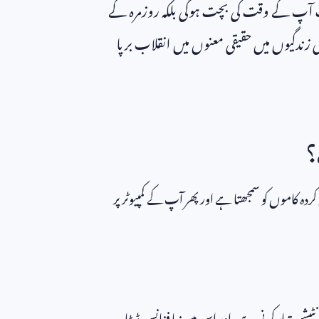
ف آپ کے وقت کی بچت ہوگی بلکہ روزمرہ کے
اری زندگیوں میں حقیقی معنوں میں انقلاب برپا
؟
ہ کاموں کو سمجھتا ہے اور پھر آپ کے کمپیوٹر پر
یشن تیار کرنی ہے، اور اس میں نیا فنانس ڈیٹا