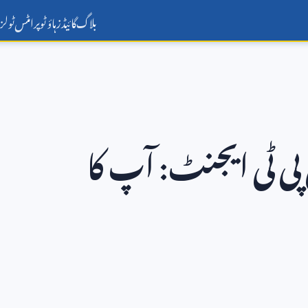
بلاگ
گائیڈز
ہاؤ ٹو
پرامٹس
ٹولز
پی ٹی ایجنٹ: آپ کا