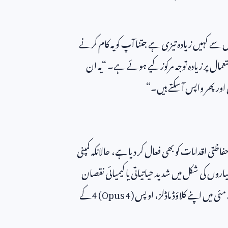
 سے کہیں زیادہ تیزی ہے جتنا آپ کو یہ کام کرنے
ستعمال پر زیادہ توجہ مرکوز کیے ہوئے ہے۔ “یہ ان
ور پھر واپس آ سکتے ہیں۔“
تی اقدامات کو بھی فعال کر دیا ہے، حالانکہ کمپنی
روں کی شکل میں شدید حیاتیاتی یا کیمیائی نقصان
ئی میں اپنے کلاؤڈ ماڈلز، اوپس
4 (Opus 4)
کے