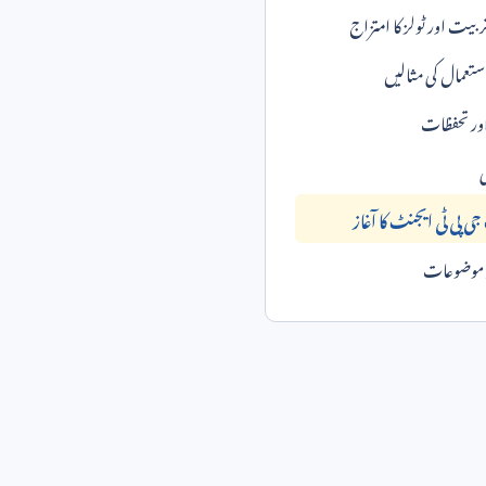
ربیت اور ٹولز کا امتزاج
ستعمال کی مثالیں
اور تحفظات
ی
 پی ٹی ایجنٹ کا آغاز
ہ موضوعات