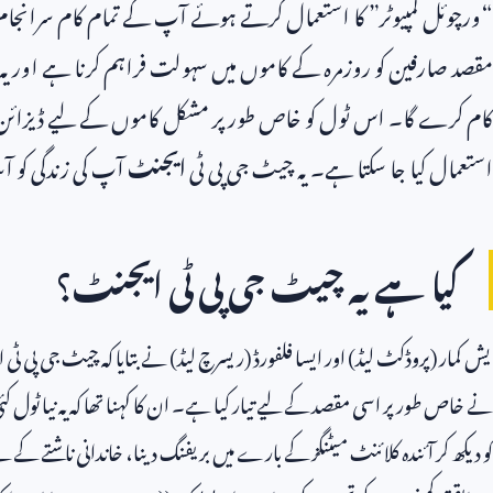
“ورچوئل کمپیوٹر” کا استعمال کرتے ہوئے آپ کے تمام کام سران
مقصد صارفین کو روزمرہ کے کاموں میں سہولت فراہم کرنا ہے اور ی
کام کرے گا۔ اس ٹول کو خاص طور پر مشکل کاموں کے لیے ڈیزائن ک
استعمال کیا جا سکتا ہے۔ یہ چیٹ جی پی ٹی
ایجنٹ
آپ کی زندگی کو آس
کیا ہے یہ چیٹ جی پی ٹی ایجنٹ؟
یش کمار (پروڈکٹ لیڈ) اور ایسا فلفورڈ (ریسرچ لیڈ) نے بتایا کہ چیٹ جی پی ٹ
نے خاص طور پر اسی مقصد کے لیے تیار کیا ہے۔ ان کا کہنا تھا کہ یہ نیا ٹو
کو دیکھ کر آئندہ کلائنٹ میٹنگز کے بارے میں بریفنگ دینا، خاندانی ناشتے کے ل