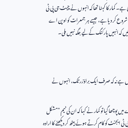
ہے۔ کمار کا کہنا تھا کہ انہوں نے چیٹ جی پی ٹی
 شروع کر دیا ہے، جیسے ہر جمعرات کو اوپن اے
ئیں کہ انہیں پارکنگ کے لیے جگہ نہیں ملی۔
حاصل ہے نہ کہ صرف ایک براؤزر تک، انہوں نے
 پوچھا گیا تو کمار نے کہا کہ ان کی ٹیم “مشکل
ٹی ایجنٹ کو کام کرتے ہوئے بیٹھ کر دیکھنے کا ارادہ