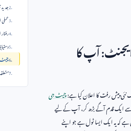
جدید ت
عملی ا
رفتار 
 ایجنٹ: آپ کا
دستیاب
چیٹ جی
متعلق
یک نئی پیش رفت کا اعلان کیا ہے:
چیٹ جی
ے ایک قدم آگے بڑھ کر، آپ کے لیے
 ہے کہ یہ ایک ایسا ٹول ہے جو اپنے