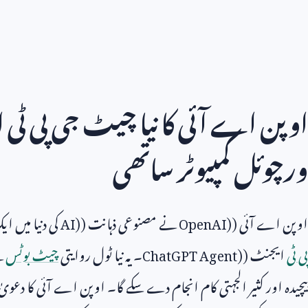
اوپن اے آئی کا نیا چیٹ جی پی ٹی
ورچوئل کمپیوٹر ساتھی
اوپن اے آئی (
OpenAI)
نے مصنوعی ذہانت (
AI)
کی دنیا میں ا
پی ٹی
ایجنٹ (
ChatGPT Agent)
۔ یہ نیا ٹول روایتی
چیٹ بوٹس
س
پیچیدہ اور کثیر الجہتی کام انجام دے سکے گا۔ اوپن اے آئی کا دعویٰ