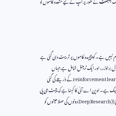
یک
ایجنٹ
کے طور پر آپ کے لیے متعدد کاموں کو
 نہیں ہے۔ کو پیچیدہ کاموں پر تربیت دی گئی ہے
ل براؤزر، اور ایک ٹرمینل شامل ہے جہاں
reinforcement lea
کے ذریعے کی گئی
نیک ہے۔ اوپن اے آئی کا کہنا ہے کہ چیٹ جی پی
(
Deep Research)
دونوں کی صلاحیتوں کو