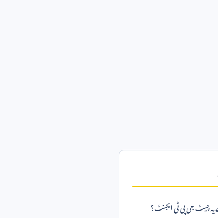
 یہ چیٹ جی پی ٹی ایجنٹ؟