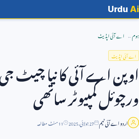
Urdu
Ai
ہوم
اے آئی اپڈیٹ
اے آئی اپڈیٹ
اوپن اے آئی کا نیا چیٹ جی 
ورچوئل کمپیوٹر ساتھی
اردو اے آئی ٹیم
27
جولائی،
2025
11 منٹ مطالعہ