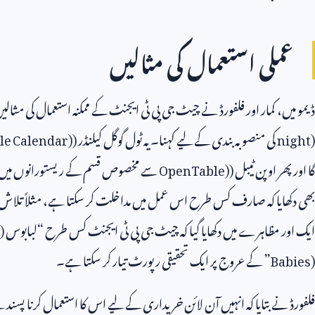
عملی استعمال کی مثالیں
ڈیمو میں، کمار اور فلفورڈ نے چیٹ جی پی ٹی ایجنٹ کے ممکنہ استعمال کی مثال
night)
کی منصوبہ بندی کے لیے کہنا۔ یہ ٹول گوگل کیلنڈر (
le Calendar)
گا اور پھر اوپن ٹیبل (
OpenTable)
سے مخصوص قسم کے ریستورانوں میں بک
بھی دکھایا کہ صارف کس طرح اس عمل میں مداخلت کر سکتا ہے، مثلاً تلاش
ایک اور مظاہرے میں دکھایا گیا کہ چیٹ جی پی ٹی ایجنٹ کس طرح “لبابوس (
Babies)
” کے عروج پر ایک تحقیقی رپورٹ تیار کر سکتا ہے۔
فلفورڈ نے بتایا کہ انہیں آن لائن خریداری کے لیے اس کا استعمال کرنا پسند ہے