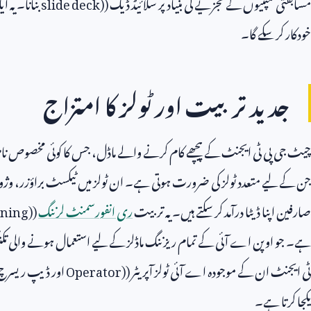
مسابقتی کمپنیوں کے تجزیے کی بنیاد پر سلائیڈ ڈیک (
slide deck)
بنانا۔ یہ ا
خودکار کر سکے گا۔
جدید تربیت اور ٹولز کا امتزاج
چیٹ جی پی ٹی ایجنٹ کے پیچھے کام کرنے والے ماڈل، جس کا کوئی مخصوص نام
جن کے لیے متعدد ٹولز کی ضرورت ہوتی ہے۔ ان ٹولز میں ٹیکسٹ براؤزر، وژو
صارفین اپنا ڈیٹا درآمد کر سکتے ہیں۔ یہ تربیت
ری انفورسمنٹ لرننگ
(
rning)
ہے۔ جو اوپن اے آئی کے تمام ریزننگ ماڈلز کے لیے استعمال ہونے والی تک
ٹی ایجنٹ ان کے موجودہ اے آئی ٹولز آپریٹر (
Operator)
اور ڈیپ ریسرچ 
یکجا کرتا ہے۔