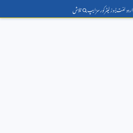
اردو لغت
نیوز لیٹر
کورسز
ایپ
تلاش