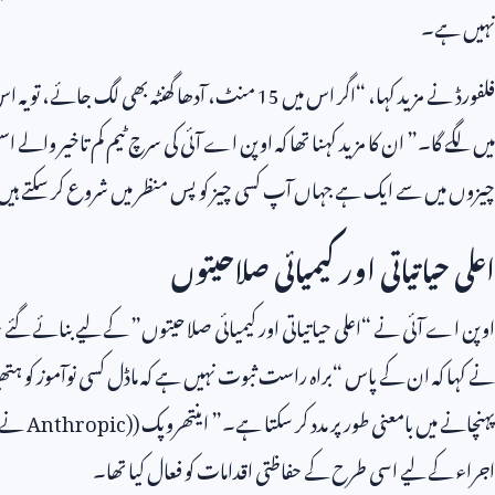
نہیں ہے۔
فلفورڈ نے مزید کہا، “اگر اس میں
15
منٹ، آدھا گھنٹہ بھی لگ جائے، تو یہ اس
میں لگے گا۔” ان کا مزید کہنا تھا کہ اوپن اے آئی کی سرچ ٹیم کم تاخیر والے ا
چیزوں میں سے ایک ہے جہاں آپ کسی چیز کو پس منظر میں شروع کر سکتے ہیں ا
اعلی حیاتیاتی اور کیمیائی صلاحیتوں
اوپن اے آئی نے “اعلی حیاتیاتی اور کیمیائی صلاحیتوں” کے لیے بنائے گئے حفاظ
نے کہا کہ ان کے پاس “براہ راست ثبوت نہیں ہے کہ ماڈل کسی نوآموز کو ہتھیا
پہنچانے میں بامعنی طور پر مدد کر سکتا ہے۔” اینتھروپک (
Anthropic)
نے م
اجراء کے لیے اسی طرح کے حفاظتی اقدامات کو فعال کیا تھا۔