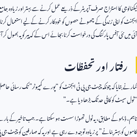
ٹیکنالوجی کا امتزاج صرف آپریٹر کے ذریعے عمل کرنے سے بہتر اور زیادہ جامع 
ایجنٹ کو اپنی زندگی کے چھوٹے حصوں کو خودکار کرنے کے لیے استعمال کرنا
آئی میں نئی ​​آفس پارکنگ کی درخواست کرنا بجائے اس کے کہ پیر کو یہ بھول کر آ
رفتار اور تحفظات
کمار نے بتایا کہ چونکہ چیٹ جی پی ٹی ایجنٹ کو “پورے کمپیوٹر” تک رسائی 
“ٹول سیٹ کو کافی حد تک بڑھا دیا ہے۔”
تاہم، ڈیمو کے مطابق، یہ ٹول تھوڑا سست ہو سکتا ہے۔ جب تاخیر کے بارے میں
کاموں کو بہتر بنانے” پر زیادہ توجہ دے رہی ہے اور یہ کہ صارفین کو چیٹ جی پی 