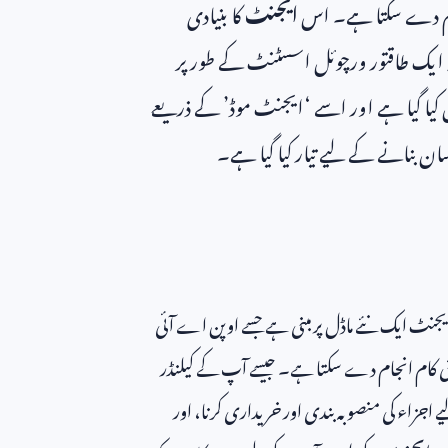
جام دے سکتا ہے۔ اس
ایجنٹ
کا بنیادی
ہ ایک طاقتور ورچوئل اسسٹنٹ کے طور پر
یا گیا ہے اور اسے ‘ایجنٹ موڈ’ کے ذریعے
ان بنانے کے لیے تیار کیا گیا ہے۔
ی ایجنٹ ایک نئے ماڈل پر مبنی ہے جسے اوپن اے آئی
ل کئی کام انجام دے سکتا ہے۔ جیسے آپ کے کیلنڈر
یے اجزاء کی منصوبہ بندی اور خریداری کرنا، اور