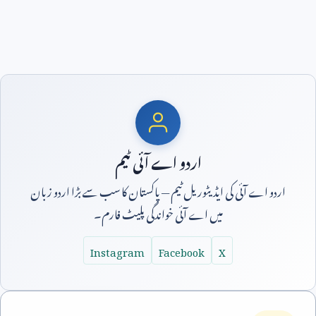
اردو اے آئی ٹیم
اردو اے آئی کی ایڈیٹوریل ٹیم — پاکستان کا سب سے بڑا اردو زبان
میں اے آئی خواندگی پلیٹ فارم۔
Instagram
Facebook
X