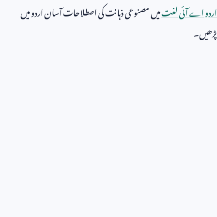
اردو اے آئی لغت
میں مصنوعی ذہانت کی اصطلاحات آسان اردو میں
پڑھیں۔