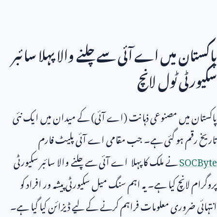
پاکستان میں اے آئی سے چلنے والا پہلا سائبر
سکیورٹی ٹول لانچ
پاکستان میں مصنوعی ذہانت (اے آئی) کے میدان میں ایک نئی
تاریخ رقم ہو گئی ہے۔ جب مقامی اے آئی پلیٹ فارم
SOCByte
نے ملک کا پہلا اے آئی سے چلنے والا سائبر سکیورٹی
پروگرام لانچ کیا ہے۔ یہ اہم سنگ میل سکیورٹی پیشہ ور افراد کو
انتہائی ضروری معلومات فراہم کرنے کے لیے ڈیزائن کیا گیا ہے۔