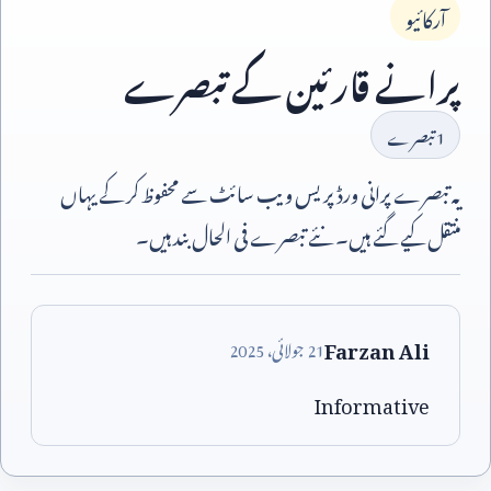
آرکائیو
پرانے قارئین کے تبصرے
1
تبصرے
یہ تبصرے پرانی ورڈپریس ویب سائٹ سے محفوظ کر کے یہاں
منتقل کیے گئے ہیں۔ نئے تبصرے فی الحال بند ہیں۔
Farzan Ali
21
جولائی،
2025
Informative