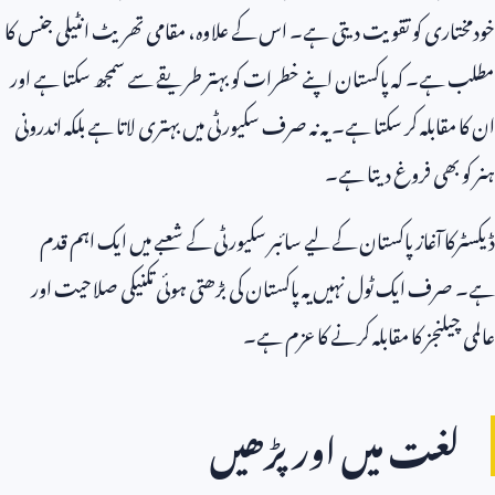
خودمختاری کو تقویت دیتی ہے۔ اس کے علاوہ، مقامی تھریٹ انٹیلی جنس کا
مطلب ہے۔ کہ پاکستان اپنے خطرات کو بہتر طریقے سے سمجھ سکتا ہے اور
ان کا مقابلہ کر سکتا ہے۔ یہ نہ صرف سکیورٹی میں بہتری لاتا ہے بلکہ اندرونی
ہنر کو بھی فروغ دیتا ہے۔
ڈیکسٹرکا آغاز پاکستان کے لیے سائبر سکیورٹی کے شعبے میں ایک اہم قدم
ہے۔ صرف ایک ٹول نہیں یہ پاکستان کی بڑھتی ہوئی تکنیکی صلاحیت اور
عالمی چیلنجز کا مقابلہ کرنے کا عزم ہے۔
لغت میں اور پڑھیں