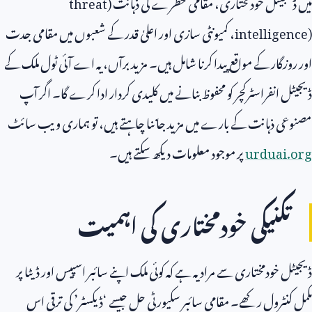
میں ڈیجیٹل خودمختاری، مقامی خطرے کی ذہانت (
threat
intelligence)
، کمیونٹی سازی اور اعلیٰ قدر کے شعبوں میں مقامی جدت
اور روزگار کے مواقع پیدا کرنا شامل ہیں۔ مزید برآں، یہ اے آئی ٹول ملک کے
ڈیجیٹل انفراسٹرکچر کو محفوظ بنانے میں کلیدی کردار ادا کرے گا۔ اگر آپ
مصنوعی ذہانت کے بارے میں مزید جاننا چاہتے ہیں، تو ہماری ویب سائٹ
urduai.org
پر موجود معلومات دیکھ سکتے ہیں۔
تکنیکی خودمختاری کی اہمیت
ڈیجیٹل خودمختاری سے مراد یہ ہے کہ کوئی ملک اپنے سائبر اسپیس اور ڈیٹا پر
مکمل کنٹرول رکھے۔ مقامی سائبر سکیورٹی حل جیسے ‘ڈیکسٹر’ کی ترقی اس