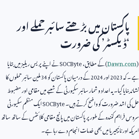
پاکستان میں بڑھتے سائبر حملے اور
‘ڈیکسٹر’ کی ضرورت
(
Dawn.com
) کے مطابق،
SOCByte
نے اپنے پریس ریلیز میں بتایا
ہے ۔ کہ
2023
اور
2024
کے درمیان پاکستان کو
34
ملین سائبر حملوں کا
نشانہ بنایا گیا۔ یہ اعداد و شمار سائبر سکیورٹی کے شعبے میں مقامی اور مضبوط
حل کی اشد ضرورت کو واضح کرتے ہیں۔
SOCByte
ایک منظم سکیورٹی
سروس فراہم کنندہ کے طور پر پاکستان میں پانچ مقامی کلائنٹس کے ساتھ ساتھ
امریکہ اور نائیجیریا میں بھی خدمات انجام دے رہا ہے۔