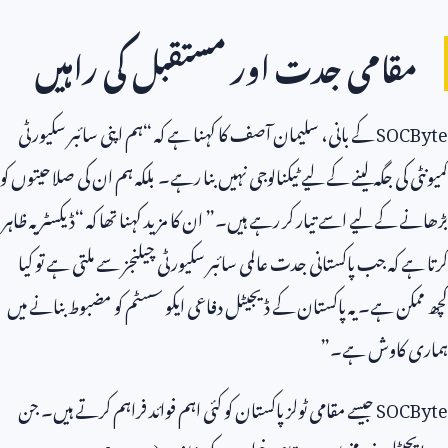
مقامی جدت اور مستقبل کی راہیں
SOCByte
کے بانی، سلیمان آصف کا کہنا ہے کہ “ہم اپنی سائبر سکیورٹی
کمیونٹی کی جگہ لینے کے لیے ٹیکنالوجی نہیں بنا رہے۔ بلکہ ہم ان کی صلاحیتوں کو
بڑھانے کے لیے اسے تیار کر رہے ہیں۔” ان کا مزید کہنا تھا کہ “ڈیکسٹر یہ ظاہر
کرتا ہے کہ جب پاکستانی جدت عالمی سائبر سکیورٹی چیلنجز سے ملتی ہے تو کیا
کچھ ممکن ہے۔ یہ پاکستان کے ڈیجیٹل دفاعی ایکو سسٹم کو مضبوط بنانے میں
ہماری کاوش ہے۔”
SOCByte
جیسے مقامی ٹولز پاکستان کو کئی اہم فوائد فراہم کرتے ہیں۔ جن