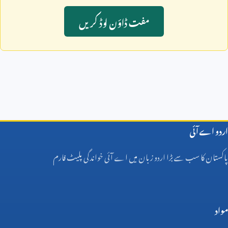
مفت ڈاؤن لوڈ کريں
اردو اے آئی
پاکستان کا سب سے بڑا اردو زبان میں اے آئی خواندگی پلیٹ فارم
مواد