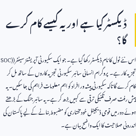
ڈیکسٹر کیا ہے اور یہ کیسے کام کرے
گا؟
اس نئے ٹول کا نام ڈیکسٹر رکھا گیا ہے۔ جو ایک سکیورٹی آپریشنز سینٹر (
SOC)
تجزیہ کار ہے۔ پروگرام انسانی سائبر سکیورٹی تجزیہ کاروں کے ساتھ مل کر
کام کرے گا تاکہ سکیورٹی پیشہ ور افراد کو اہم معلومات فراہم کی جا سکیں۔ یہ
پیش رفت صرف تکنیکی ترقی سے کہیں بڑھ کر ہے۔ یہ سائبر جنگ کے بڑھتے
ہوئے دور میں قومی ڈیجیٹل خودمختاری کو مضبوط بنانے کے لیے پاکستان کی
اندرونی صلاحیت کا ایک واضح بیان ہے۔