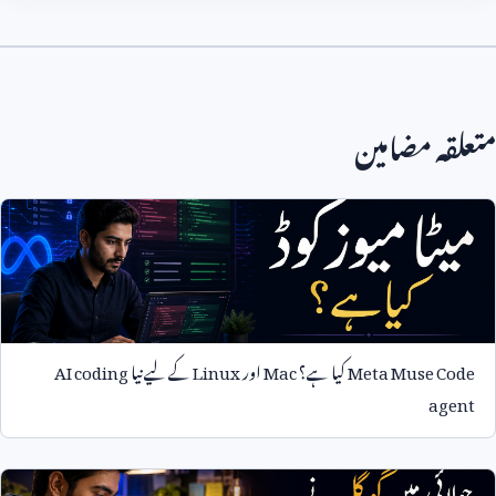
متعلقہ مضامین
Meta Muse Code
کیا ہے؟
Mac
اور
Linux
کے لیے نیا
AI coding
agent