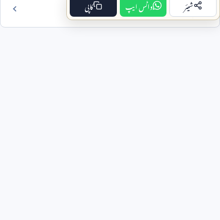
شیئر
واٹس ایپ
کاپی
فہرست مضمون