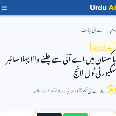
Urdu
Ai
ہوم
اے آئی اپڈیٹ
اے آئی اپڈیٹ
پاکستان میں اے آئی سے چلنے والا پہلا سائبر
سکیورٹی ٹول لانچ
اردو اے آئی ٹیم
21
جولائی،
2025
4 منٹ مطالعہ