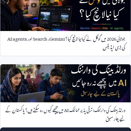
جولائی
2026
میں گوگل نے کیا نیا لانچ کیا؟
Gemini
،
Search
اور
AI agents
کی بڑی اپڈیٹس
ورلڈ بینک کی وارننگ: ترقی پذیر ممالک
AI
میں پیچھے کیوں رہ سکتے ہیں؟ پاکستان کے
لیے چار سبق