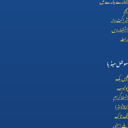
ہمارے بارے میں
ٹیم
شراکت دار
اشتہار دیں
رابطہ
سوشل میڈیا
فیس بک
یوٹیوب
انسٹاگرام
X (
ٹوئٹر)
ٹک ٹاک
پلے اسٹور