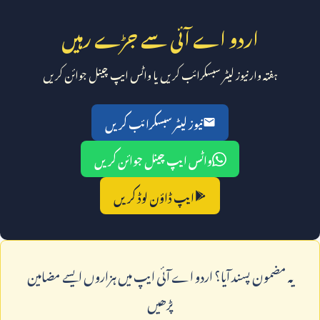
اردو اے آئی سے جڑے رہیں
ہفتہ وار نیوز لیٹر سبسکرائب کریں یا واٹس ایپ چینل جوائن کریں
نیوز لیٹر سبسکرائب کریں
واٹس ایپ چینل جوائن کریں
ایپ ڈاؤن لوڈ کریں
يہ مضمون پسند آيا؟ اردو اے آئی ايپ ميں ہزاروں ايسے مضامين
پڑھيں