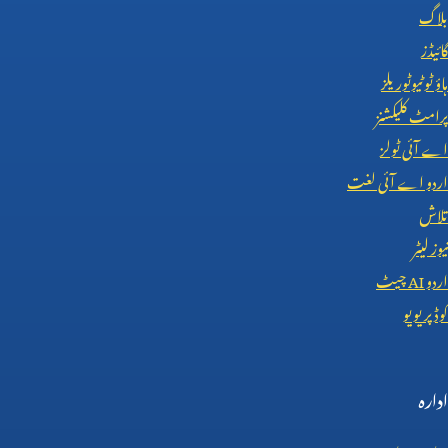
بلاگ
گائیڈز
ہاؤ ٹو ٹیوٹوریلز
پرامٹ کلیکشنز
اے آئی ٹولز
اردو اے آئی لغت
تلاش
نیوز لیٹر
اردو
AI
چیٹ
کوڈ پریویو
ادارہ