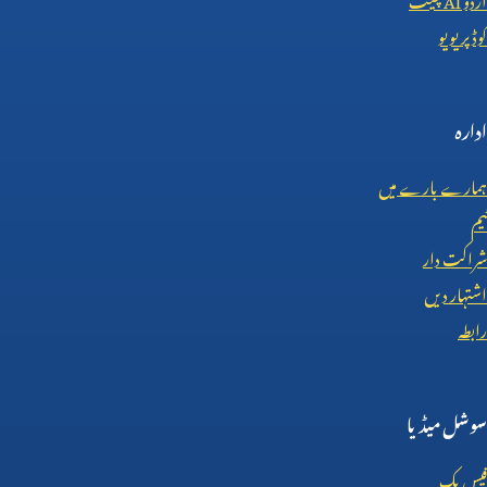
کوڈ پریویو
ادارہ
ہمارے بارے میں
ٹیم
شراکت دار
اشتہار دیں
رابطہ
سوشل میڈیا
فیس بک