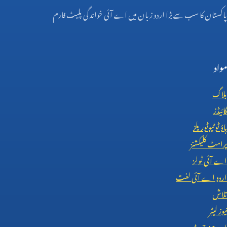
پاکستان کا سب سے بڑا اردو زبان میں اے آئی خواندگی پلیٹ فارم
مواد
بلاگ
گائیڈز
ہاؤ ٹو ٹیوٹوریلز
پرامٹ کلیکشنز
اے آئی ٹولز
اردو اے آئی لغت
تلاش
نیوز لیٹر
اردو
AI
چیٹ