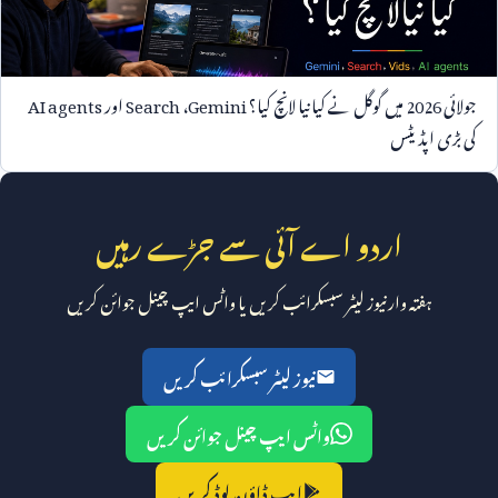
جولائی
2026
میں گوگل نے کیا نیا لانچ کیا؟
Gemini
،
Search
اور
AI agents
کی بڑی اپڈیٹس
اردو اے آئی سے جڑے رہیں
ہفتہ وار نیوز لیٹر سبسکرائب کریں یا واٹس ایپ چینل جوائن کریں
نیوز لیٹر سبسکرائب کریں
واٹس ایپ چینل جوائن کریں
ایپ ڈاؤن لوڈ کریں