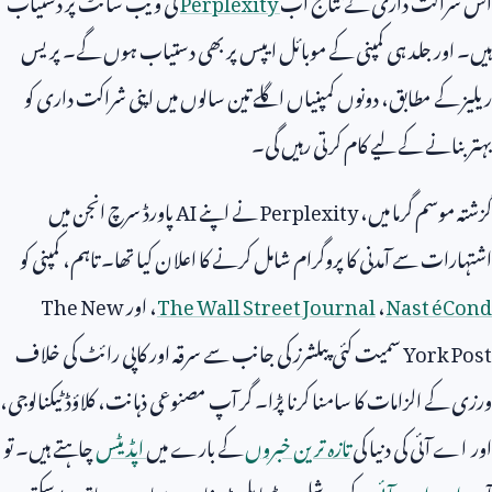
ہیں۔ اور جلد ہی کمپنی کے موبائل ایپس پر بھی دستیاب ہوں گے۔ پریس
ریلیز کے مطابق، دونوں کمپنیاں اگلے تین سالوں میں اپنی شراکت داری کو
بہتر بنانے کے لیے کام کرتی رہیں گی۔
گزشتہ موسم گرما میں،
Perplexity
نے اپنے
AI
پاورڈ سرچ انجن میں
اشتہارات سے آمدنی کا پروگرام شامل کرنے کا اعلان کیا تھا۔ تاہم، کمپنی کو
Cond
é
Nast
،
The Wall Street Journal
، اور
The New
York Post
سمیت کئی پبلشرز کی جانب سے سرقہ اور کاپی رائٹ کی خلاف
ورزی کے الزامات کا سامنا کرنا پڑا۔ گر آپ مصنوعی ذہانت، کلاؤڈ ٹیکنالوجی،
اور اے آئی کی دنیا کی
تازہ ترین خبروں
کے بارے میں
اپڈیٹس
چاہتے ہیں۔ تو
آپ
اردو اے آئی
کے سوشل میڈیا پلیٹ فارمز پر ہمارے ساتھ جڑ سکتے