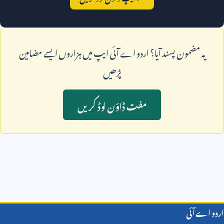
يہ مضمون پسند آيا؟ اردو اے آئی ايپ ميں ہزاروں ايسے مضامين
پڑھيں
مفت ڈاؤن لوڈ کريں
اردو اے آئی