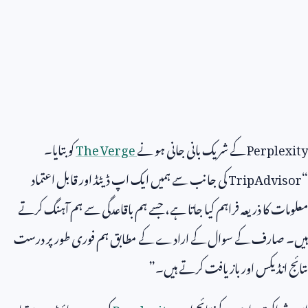
Perplexity
کے شریک بانی جانی ہو نے
The Verge
کو بتایا۔
“
TripAdvisor
کی جانب سے ہمیں ایک اپ ڈیٹڈ اور قابل اعتماد
معلومات کا ذریعہ فراہم کیا جاتا ہے، جسے ہم باقاعدگی سے ہم آہنگ کرتے
ہیں۔ صارف کے سوال کے ارادے کے مطابق ہم فوری طور پر درست
نتائج انڈیکس اور بازیافت کرتے ہیں۔”
اس شراکت داری کے نتائج اب
Perplexity
کی ویب سائٹ پر دستیاب