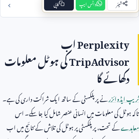
شیئر
واٹس ایپ
کاپی
فہرست مضمون
Perplexity
اب
TripAdvisor
کی ہوٹل معلومات
دکھائے گا
ٹریپ ایڈوائزر
نے پرپلکسٹی کے ساتھ ایک شراکت داری کی ہے۔
تاکہ ہوٹل کی معلومات میں انسانی عنصر شامل کیا جا سکے۔ اس
معاہدے
کے تحت، پرپلکسٹی پر ہوٹل کی تلاش کے نتائج میں اب