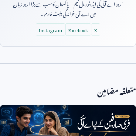
اردو اے آئی کی ایڈیٹوریل ٹیم — پاکستان کا سب سے بڑا اردو زبان
میں اے آئی خواندگی پلیٹ فارم۔
Instagram
Facebook
X
متعلقہ مضامین