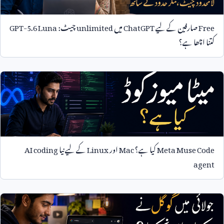
Free
صارفین کے لیے
ChatGPT
میں
unlimited
چیٹ:
GPT-5.6 Luna
کتنا اچھا ہے؟
Meta Muse Code
کیا ہے؟
Mac
اور
Linux
کے لیے نیا
AI coding
agent