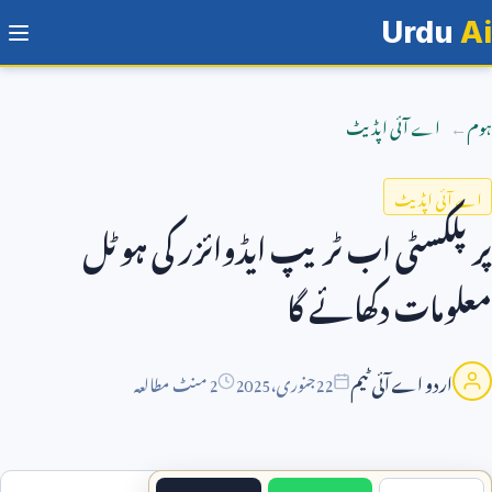
Urdu
Ai
ہوم
اے آئی اپڈیٹ
اے آئی اپڈیٹ
پرپلکسٹی اب ٹریپ ایڈوائزر کی ہوٹل
معلومات دکھائے گا
اردو اے آئی ٹیم
22
جنوری،
2025
2 منٹ مطالعہ