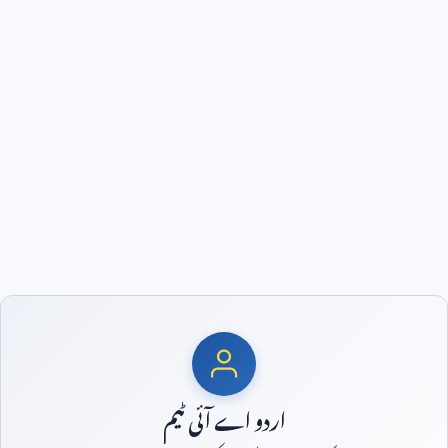
اردو اے آئی ٹیم