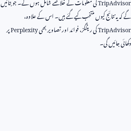
TripAdvisor
کی معلومات کے خلاصے شامل ہوں گے۔ جو بتائیں
گے کہ یہ نتائج کیوں منتخب کیے گئے ہیں۔ اس کے علاوہ،
TripAdvisor
کی ریٹنگز، فوائد اور تصاویر بھی
Perplexity
پر
دکھائی جائیں گی۔