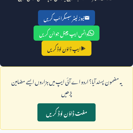
نیوز لیٹر سبسکرائب کریں
واٹس ایپ چینل جوائن کریں
ایپ ڈاؤن لوڈ کریں
يہ مضمون پسند آيا؟ اردو اے آئی ايپ ميں ہزاروں ايسے مضامين
پڑھيں
مفت ڈاؤن لوڈ کريں