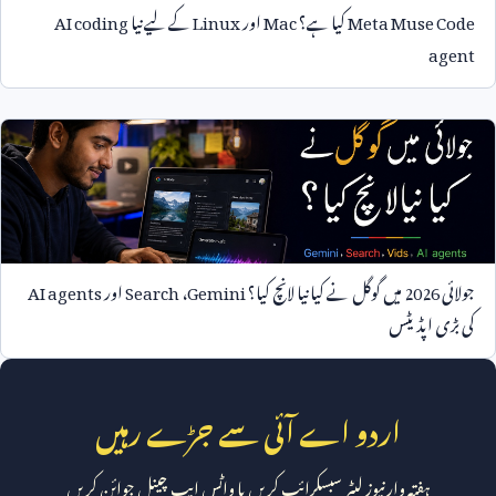
Meta Muse Code
کیا ہے؟
Mac
اور
Linux
کے لیے نیا
AI coding
agent
جولائی
2026
میں گوگل نے کیا نیا لانچ کیا؟
Gemini
،
Search
اور
AI agents
کی بڑی اپڈیٹس
اردو اے آئی سے جڑے رہیں
ہفتہ وار نیوز لیٹر سبسکرائب کریں یا واٹس ایپ چینل جوائن کریں