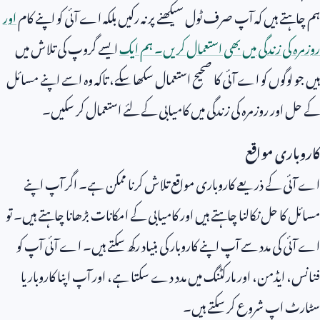
ہم چاہتے ہیں کہ آپ صرف ٹول سیکھنے پر نہ رکیں بلکہ اے آئی کو اپنے کام
اور
روزمرہ کی زندگی میں بھی استعمال کریں۔ ہم ایک
ایسے گروپ کی تلاش میں
ہیں جو لوگوں کو اے آئی کا صحیح استعمال سکھا سکے، تاکہ وہ اسے اپنے مسائل
کے حل اور روزمرہ کی زندگی میں کامیابی کے لئے استعمال کر سکیں۔
کاروباری مواقع
اے آئی کے ذریعے کاروباری مواقع تلاش کرنا ممکن ہے۔ اگر آپ اپنے
مسائل کا حل نکالنا چاہتے ہیں اور کامیابی کے امکانات بڑھانا چاہتے ہیں۔ تو
اے آئی کی مدد سے آپ اپنے کاروبار کی بنیاد رکھ سکتے ہیں۔ اے آئی آپ کو
فنانس، ایڈمن، اور مارکٹنگ میں مدد دے سکتا ہے، اور آپ اپنا کاروبار یا
سٹارٹ اپ شروع کر سکتے ہیں۔