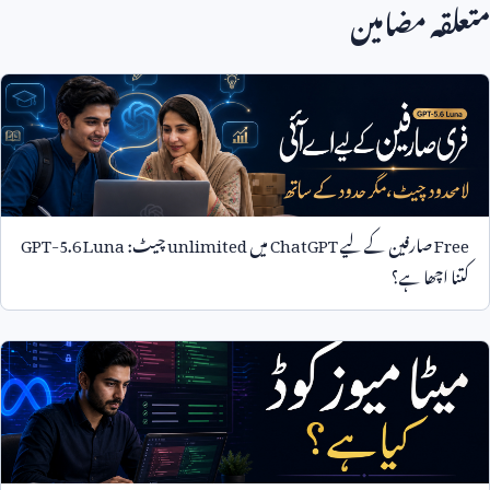
متعلقہ مضامین
Free
صارفین کے لیے
ChatGPT
میں
unlimited
چیٹ:
GPT-5.6 Luna
کتنا اچھا ہے؟