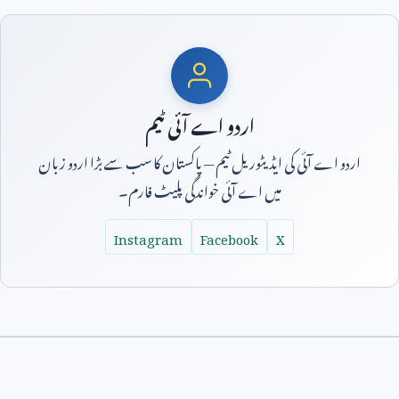
اردو اے آئی ٹیم
اردو اے آئی کی ایڈیٹوریل ٹیم — پاکستان کا سب سے بڑا اردو زبان
میں اے آئی خواندگی پلیٹ فارم۔
Instagram
Facebook
X