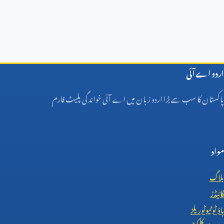
اردو اے آئی
پاکستان کا سب سے بڑا اردو زبان میں اے آئی خواندگی پلیٹ فارم
مواد
بلاگ
گائیڈز
ہاؤ ٹو ٹیوٹوریلز