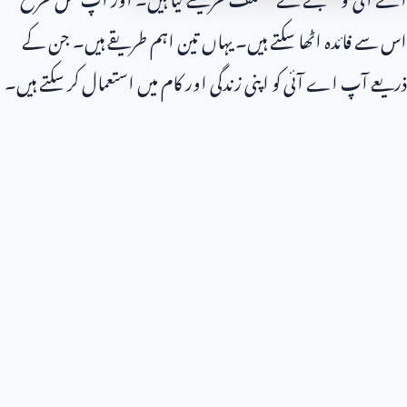
اس سے فائدہ اٹھا سکتے ہیں۔ یہاں تین اہم طریقے ہیں۔ جن کے
ذریعے آپ اے آئی کو اپنی زندگی اور کام میں استعمال کر سکتے ہیں۔