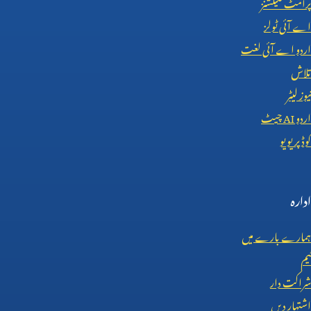
پرامٹ کلیکشنز
اے آئی ٹولز
اردو اے آئی لغت
تلاش
نیوز لیٹر
اردو
AI
چیٹ
کوڈ پریویو
ادارہ
ہمارے بارے میں
ٹیم
شراکت دار
اشتہار دیں