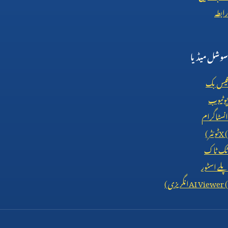
رابطہ
سوشل میڈیا
فیس بک
یوٹیوب
انسٹاگرام
X (
ٹوئٹر)
ٹک ٹاک
پلے اسٹور
AI Viewer (
انگریزی)