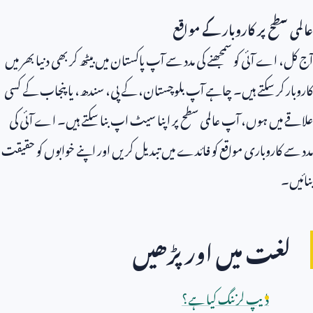
عالمی سطح پر کاروبار کے مواقع
آج کل، اے آئی کو سمجھنے کی مدد سے آپ پاکستان میں بیٹھ کر بھی دنیا بھر میں
کاروبار کر سکتے ہیں۔ چاہے آپ بلوچستان، کے پی، سندھ، یا پنجاب کے کسی
علاقے میں ہوں، آپ عالمی سطح پر اپنا سیٹ اپ بنا سکتے ہیں۔ اے آئی کی
مدد سے کاروباری مواقع کو فائدے میں تبدیل کریں اور اپنے خوابوں کو حقیقت
بنائیں۔
لغت میں اور پڑھیں
ڈیپ لرننگ کیا ہے؟