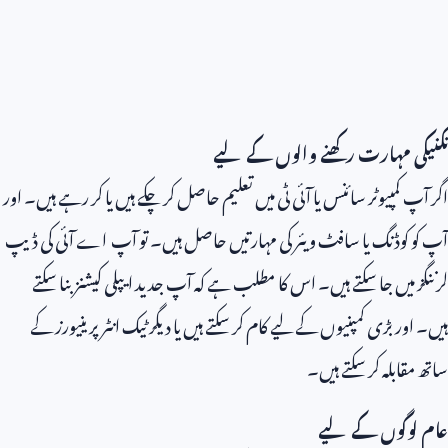
تکنیکی مہارت رکھنے والوں کے لیے
اگر آپ کمپیوٹر سائنس یا آئی ٹی میں تعلیم حاصل کر چکے ہیں یا کر رہے ہیں۔ اور
آپ کو کوڈنگ یا سافٹ ویئر کی مہارتیں حاصل ہیں۔ تو آپ اے آئی کی ڈیپ
لرننگز میں جا سکتے ہیں۔ اس کا مطلب ہے کہ آپ جدید ایپلی کیشنز بنا سکتے
ہیں۔ اور بڑی کمپنیوں کے لیے کام کر سکتے ہیں یا دیگر ٹیک انٹرپرینیورز کے
ساتھ مقابلہ کر سکتے ہیں۔
عام لوگوں کے لیے