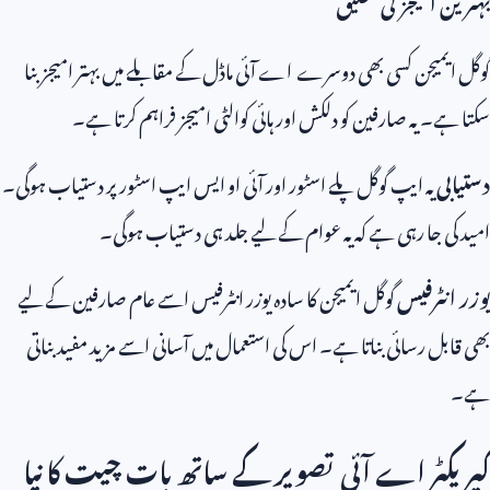
بہترین امیجز کی تخلیق
گوگل ایمیجن کسی بھی دوسرے اے آئی ماڈل کے مقابلے میں بہتر امیجز بنا
سکتا ہے۔ یہ صارفین کو دلکش اور ہائی کوالٹی امیجز فراہم کرتا ہے۔
دستیابی
یہ ایپ گوگل پلے اسٹور اور آئی او ایس ایپ اسٹور پر دستیاب ہوگی۔
امید کی جا رہی ہے کہ یہ عوام کے لیے جلد ہی دستیاب ہوگی۔
یوزر انٹرفیس
گوگل ایمیجن کا سادہ یوزر انٹرفیس اسے عام صارفین کے لیے
بھی قابل رسائی بناتا ہے۔ اس کی استعمال میں آسانی اسے مزید مفید بناتی
ہے۔
کیریکٹر اے آئی تصویر کے ساتھ بات چیت کا نیا