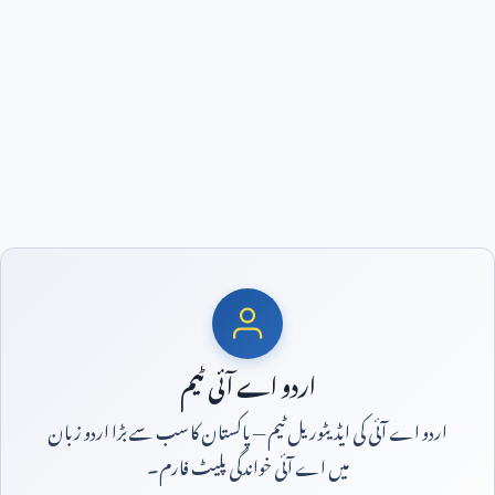
اردو اے آئی ٹیم
اردو اے آئی کی ایڈیٹوریل ٹیم — پاکستان کا سب سے بڑا اردو زبان
میں اے آئی خواندگی پلیٹ فارم۔