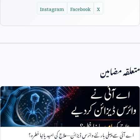
Instagram
Facebook
X
متعلقہ مضامین
اے آئی سے پہلی بار نئے وائرس ڈیزائن—علاج کی امید یا نیا خطرہ؟