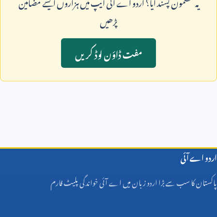
يہ مضمون پسند آيا؟ اردو اے آئی ايپ ميں ہزاروں ايسے مضامين
پڑھيں
مفت ڈاؤن لوڈ کريں
اردو اے آئی
پاکستان کا سب سے بڑا اردو زبان میں اے آئی خواندگی پلیٹ فارم