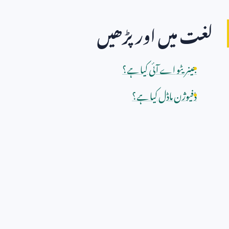
لغت میں اور پڑھیں
جینریٹو اے آئی کیا ہے؟
ڈفیوژن ماڈل کیا ہے؟