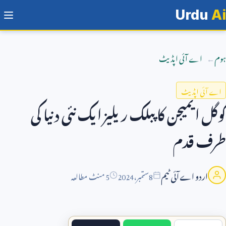
Urdu
Ai
ہوم
اے آئی اپڈیٹ
اے آئی اپڈیٹ
گوگل ایمیجن کا پبلک ریلیز ایک نئی دنیا کی
طرف قدم
اردو اے آئی ٹیم
8
ستمبر،
2024
5 منٹ مطالعہ