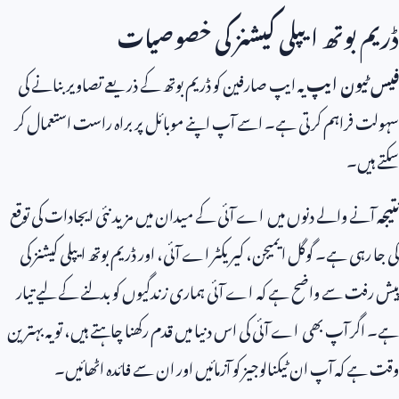
ڈریم بوتھ ایپلی کیشنز کی خصوصیات
فیس ٹیون ایپ
یہ ایپ صارفین کو ڈریم بوتھ کے ذریعے تصاویر بنانے کی
سہولت فراہم کرتی ہے۔ اسے آپ اپنے موبائل پر براہ راست استعمال کر
سکتے ہیں۔
نتیجہ
آنے والے دنوں میں اے آئی کے میدان میں مزید نئی ایجادات کی توقع
کی جا رہی ہے۔ گوگل ایمیجن، کیریکٹر اے آئی، اور ڈریم بوتھ ایپلی کیشنز کی
پیش رفت سے واضح ہے کہ اے آئی ہماری زندگیوں کو بدلنے کے لیے تیار
ہے۔ اگر آپ بھی اے آئی کی اس دنیا میں قدم رکھنا چاہتے ہیں، تو یہ بہترین
وقت ہے کہ آپ ان ٹیکنالوجیز کو آزمائیں اور ان سے فائدہ اٹھائیں۔