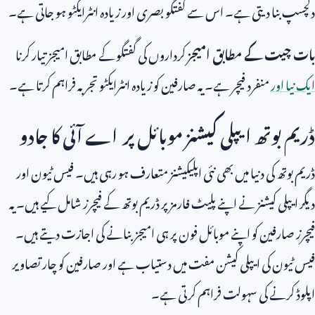
دلچسپ بنا دیتی ہے۔ اس سے گفتگو بصری اور زیادہ انٹرایکٹو ہو جاتی ہے۔
بات چیت کے مطابق امیجز
کرداروں کی گفتگو کے مطابق امیجز تیار کرنا
ایک نیا اور
منفرد فیچر ہے۔ یہ صارفین کو زیادہ انٹرایکٹو تجربہ فراہم کرتا ہے۔
ڈریم بوتھ ایپلی کیشنز موبائل پر اے آئی کا جادو
ڈریم بوتھ کی دنیا میں بھی نئی اپلیکیشنز متعارف ہو رہی ہیں۔ فیس ٹیون اور
دیگر ایپلی کیشنز نے اپنے پلیٹ فارمز پر ڈریم بوتھ کے فیچرز شامل کیے ہیں۔ یہ
فیچرز صارفین کو اپنے موبائل فون پر ہی امیجز بنانے کی اجازت دیتے ہیں۔
فیس ٹیون کی ایپلی کیشن مفت میں دستیاب ہے اور صارفین کو چار تصاویر
اپلوڈ کرنے کی سہولت فراہم کرتی ہے۔