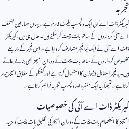
تجربہ
کیریکٹر ڈاٹ اے آئی ایک دلچسپ پلیٹ فارم ہے۔ یہاں صارفین مختلف
اے آئی کرداروں کے ساتھ بات چیت کر سکتے ہیں۔ حال ہی میں، کیریکٹر
ڈاٹ اے آئی نے ایک نیا فیچر متعارف کروایا ہے۔ اس فیچر کے ذریعے
مخصوص کرداروں کے ساتھ بات چیت کے دوران امیجز بھی بنائے جاتے
ہیں۔ یہ فیچر اسٹابل ڈفیوژن کا استعمال کرتا ہے اور گفتگو کے مطابق امیجز تیار
کرتا ہے۔ نتیجتاً، یہ ایک منفرد اور دلچسپ تجربہ فراہم کرتا ہے۔
کیریکٹر ڈاٹ اے آئی کی خصوصیات
امیجز کا انضمام
بات چیت کے دوران امیجز کی تخلیق بات چیت کو مزید