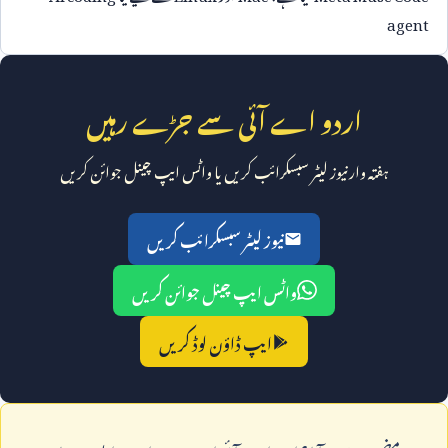
agent
اردو اے آئی سے جڑے رہیں
ہفتہ وار نیوز لیٹر سبسکرائب کریں یا واٹس ایپ چینل جوائن کریں
نیوز لیٹر سبسکرائب کریں
واٹس ایپ چینل جوائن کریں
ایپ ڈاؤن لوڈ کریں