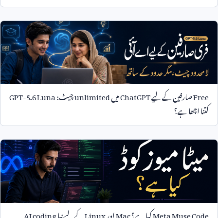
Free
صارفین کے لیے
ChatGPT
میں
unlimited
چیٹ:
GPT-5.6 Luna
کتنا اچھا ہے؟
Meta Muse Code
کیا ہے؟
Mac
اور
Linux
کے لیے نیا
AI coding