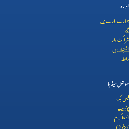
ادارہ
ہمارے بارے میں
ٹیم
شراکت دار
اشتہار دیں
رابطہ
سوشل میڈیا
فیس بک
یوٹیوب
انسٹاگرام
X (
ٹوئٹر)