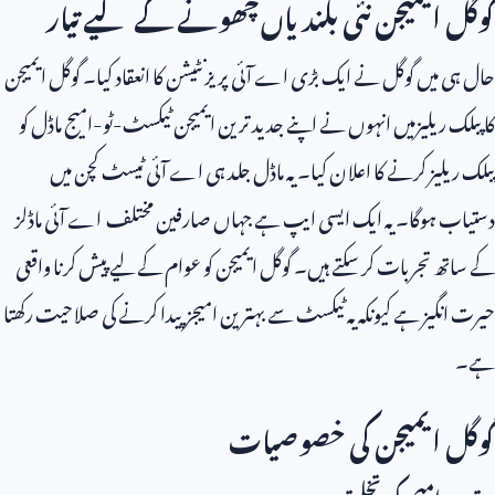
گوگل ایمیجن نئی بلندیاں چھونے کے لیے تیار
حال ہی میں گوگل نے ایک بڑی اے آئی پریزنٹیشن کا انعقاد کیا۔ گوگل ایمیجن
کا پبلک ریلیزمیں انہوں نے اپنے جدید ترین ایمیجن ٹیکسٹ-ٹو-امیج ماڈل کو
پبلک ریلیز کرنے کا اعلان کیا۔ یہ ماڈل جلد ہی اے آئی ٹیسٹ کچن میں
دستیاب ہوگا۔ یہ ایک ایسی ایپ ہے جہاں صارفین مختلف اے آئی ماڈلز
کے ساتھ تجربات کر سکتے ہیں۔ گوگل ایمیجن کو عوام کے لیے پیش کرنا واقعی
حیرت انگیز ہے کیونکہ یہ ٹیکسٹ سے بہترین امیجز پیدا کرنے کی صلاحیت رکھتا
ہے۔
گوگل ایمیجن کی خصوصیات