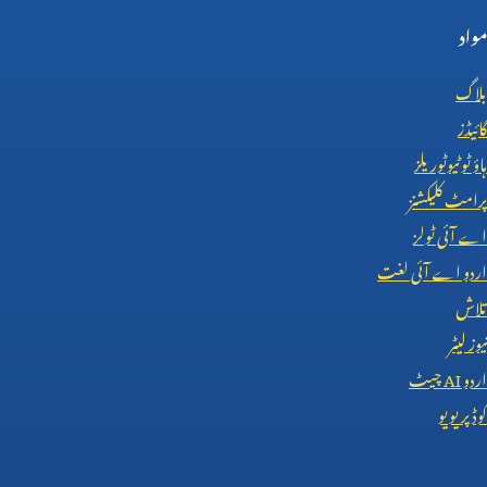
مواد
بلاگ
گائیڈز
ہاؤ ٹو ٹیوٹوریلز
پرامٹ کلیکشنز
اے آئی ٹولز
اردو اے آئی لغت
تلاش
نیوز لیٹر
اردو
AI
چیٹ
کوڈ پریویو