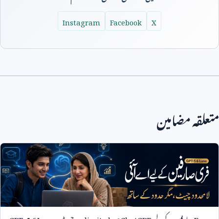
Instagram
Facebook
X
متعلقہ مضامین
Free
صارفین کے لیے
ChatGPT
میں
unlimited
چیٹ:
GPT-5.6 Luna