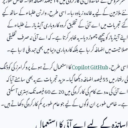
نئے ملازمین کے لیے یہ فائدہ زیادہ رہا۔ اسی طرح، وارٹن طلباء کے ساتھ کیے
گئے تجربات میں اے آئی کے تخلیق کردہ کاروباری آئیڈیاز نے طلباء کے
اپنے آئیڈیاز کو پیچھے چھوڑ دیا۔ یہ ظاہر کرتا ہے۔ کہ اے آئی نہ صرف تخلیقی
صلاحیت میں اضافہ کر رہا ہے بلکہ کاروباری دنیا میں بھی تبدیلی لا رہا ہے۔
اسی طرح،
GitHub
Copilot
کا استعمال کرتے ہوئے پروگرامرز کی کوڈنگ
کی رفتار میں
55
فیصد اضافہ دیکھا گیا۔ مزید تجربات سے یہ بھی سامنے آیا کہ
اے آئی کی مدد سے کام کی کارکردگی میں
20
سے
60
فیصد تک بہتری آ سکتی
ہے۔ خاص طور پر ان لوگوں کے لیے جو عام طور پر کم کارکردگی دکھاتے ہیں۔
اساتذہ کے لیے اے آئی کا استعمال