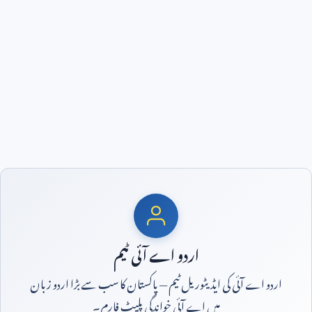
اردو اے آئی ٹیم
اردو اے آئی کی ایڈیٹوریل ٹیم — پاکستان کا سب سے بڑا اردو زبان
میں اے آئی خواندگی پلیٹ فارم۔