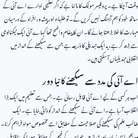
وقت آ چکا ہے۔ پروفیسر مولِک کا ماننا ہے کہ اگر تعلیمی ادارے اے آئی کے
ساتھ خود کو ہم آہنگ نہیں کریں گے۔ تو طلباء اور پیشہ ور افراد کے درمیان
مہارت کا خلا بڑھتا جائے گا۔ ان کا پیغام واضح تھا کہاے آئی ایک ٹیکنالوجی
سے بڑھ کر ہے، یہ ایک تبدیلی کا ذریعہ ہے جس سے سیکھنے کے انداز میں
انقلابی تبدیلیاں آ سکتی ہیں۔
اے آئی کی مدد سے سیکھنے کا نیا دور
اب ہر کسی کے لیے اے آئی قابل رسائی ہے۔ جس سے تعلیم میں ایک بڑا
انقلاب آ رہا ہے۔اے آئی نے سیکھنے کے انداز کو ذاتی بنایا ہے۔ ایک
طالب علم کی سیکھنے کی صلاحیت کے مطابق اسے مخصوص مواد فراہم کرنا۔
وہ بھی اسی زبان اور انداز میں جو اس کے فہم کے مطابق ہو، ایک ناقابل