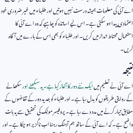
اے آئی کی معلومات ہمیشہ درست نہیں ہوتیں اور طلباء میں غیر ضروری خود
اعتمادی پیدا ہو سکتی ہے۔ اس لیے اساتذہ کو چاہیے کہ وہ اے آئی کا
استعمال محتاط انداز میں کریں۔ اور طلباء کو بھی اس کے بارے میں آگاہ
کریں۔
نتیجہ
اے آئی نے تعلیم میں
ایک نئے دور کا آغاز کیا ہے۔ یہ سیکھنے اور
سکھانے
کے روایتی طریقوں کو بدل رہا ہے۔ اور طلباء کو جدید دور کے تقاضوں کے
مطابق تیار کرنے میں مدد دے رہا ہے۔ پروفیسر مولِک کی تحقیق سے یہ بات
واضح ہے۔ کہ اے آئی کے ساتھ ہم آہنگ رہنا اب ناگزیر ہو چکا ہے۔ اور