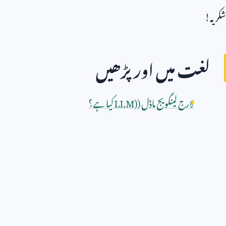
شکریہ!
لغت میں اور پڑھیں
لارج لینگویج ماڈل (
LLM)
کیا ہے؟