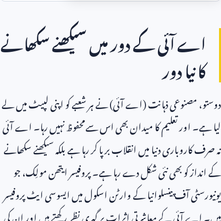
اے آئی کے دور میں سیکھنے سکھانے
کا نیا دور
دوستو، مصنوعی ذہانت (اے آئی) نے ہر شعبے کو اپنی لپیٹ میں لے
لیا ہے۔ اور تعلیم کا میدان بھی اس سےمحفوظ نہیں رہا۔ اے آئی
نہ صرف کاروباری دنیا میں انقلاب برپا کر رہا ہے بلکہ سیکھنے سکھانے
کے انداز کو بھی نئی شکل دے رہا ہے۔ پروفیسر ایتھن مولِک، جو
یونیورسٹی آف پینسلوانیا کے وارٹن اسکول میں ایسوسی ایٹ پروفیسر
ہیں۔ اے آئی کے معاشرتی اثرات پر گہری نظر رکھتے ہیں اور ان کی