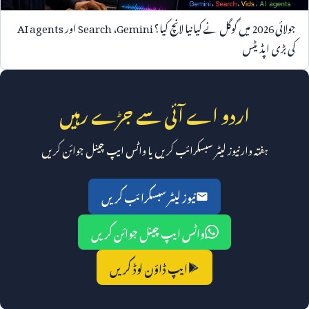
جولائی
2026
میں گوگل نے کیا نیا لانچ کیا؟
Gemini
،
Search
اور
AI agents
کی بڑی اپڈیٹس
اردو اے آئی سے جڑے رہیں
ہفتہ وار نیوز لیٹر سبسکرائب کریں یا واٹس ایپ چینل جوائن کریں
نیوز لیٹر سبسکرائب کریں
واٹس ایپ چینل جوائن کریں
ایپ ڈاؤن لوڈ کریں