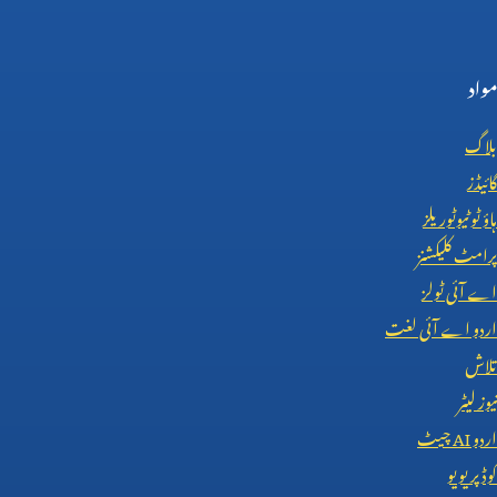
مواد
بلاگ
گائیڈز
ہاؤ ٹو ٹیوٹوریلز
پرامٹ کلیکشنز
اے آئی ٹولز
اردو اے آئی لغت
تلاش
نیوز لیٹر
اردو
AI
چیٹ
کوڈ پریویو