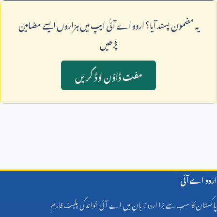
يہ مضمون پسند آيا؟ اردو اے آئی ايپ ميں ہزاروں ايسے مضامين
پڑھيں
مفت ڈاؤن لوڈ کريں
اردو اے آئی
پاکستان کا سب سے بڑا اردو زبان میں اے آئی خواندگی پلیٹ فارم