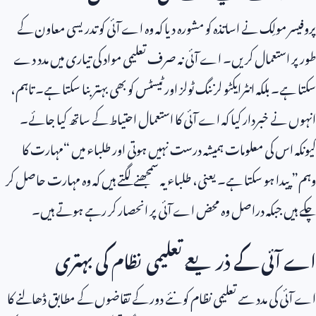
پروفیسر مولِک نے اساتذہ کو مشورہ دیا کہ وہ اے آئی کو تدریسی معاون کے
طور پر استعمال کریں۔ اے آئی نہ صرف تعلیمی مواد کی تیاری میں مدد دے
سکتا ہے۔ بلکہ انٹرایکٹو لرننگ ٹولز اور ٹیسٹس کو بھی بہتر بنا سکتا ہے۔ تاہم،
انہوں نے خبردار کیا کہ اے آئی کا استعمال احتیاط کے ساتھ کیا جائے۔
کیونکہ اس کی معلومات ہمیشہ درست نہیں ہوتی اور طلباء میں “مہارت کا
وہم” پیدا ہو سکتا ہے۔ یعنی، طلباء یہ سمجھنے لگتے ہیں کہ وہ مہارت حاصل کر
چکے ہیں جبکہ دراصل وہ محض اے آئی پر انحصار کر رہے ہوتے ہیں۔
اے آئی کے ذریعے تعلیمی نظام کی بہتری
اے آئی کی مدد سے تعلیمی نظام کو نئے دور کے تقاضوں کے مطابق ڈھالنے کا