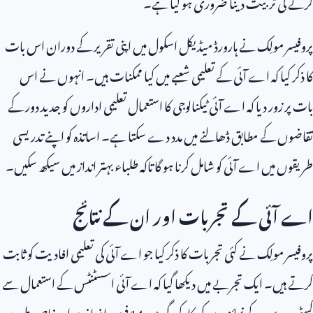
کرنے کی تربیت دینا ضروری ہو گیا ہے۔
پروفیسر مولِک نے ہارورڈ میڈیکل اسکول میں اپنی تقریر کے دوران اس بات
کا ذکر کیا کہ اے آئی کے تعلیمی شعبے میں کیا ممکنات ہیں۔ انہوں نے اس
بات پر زور دیا کہ اے آئی ٹیکنالوجی کا استعمال تعلیمی اداروں کو جدید دور کے
تقاضوں کے مطابق ڈھالنے میں مدد دے سکتا ہے۔ اساتذہ کو اپنے تدریسی
طریقوں میں اے آئی کو شامل کرنا ہو گا تاکہ طلباء بہتر انداز میں سیکھ سکیں۔
اے آئی کے تجربات اور ان کے نتائج
پروفیسر مولِک نے کئی تجربات کا ذکر کیا جو اے آئی کی تعلیمی افادیت کو ثابت
کرتے ہیں۔ ایک تجربے میں دیکھا گیا کہ اے آئی اسسٹنٹس کے استعمال سے
کسٹمر سروس کے نمائندوں کی کارکردگی میں
14
فیصد اضافہ ہوا۔ خاص طور پر