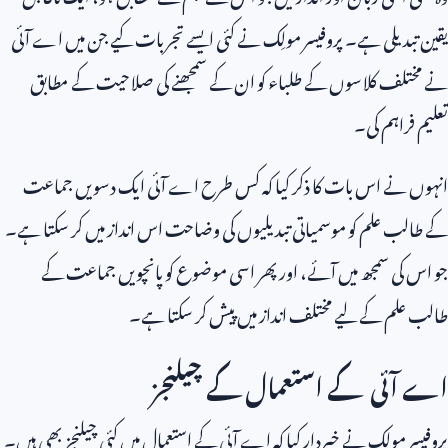
یقین تبدیلی ہے۔ پروفیسر مولِک نے کئی ایسے تجربات کیے جن میں اے آئی
نے مختلف کلاسوں کے طلباء کو ان کے سمجھنے کی صلاحیت کے مطابق
تعلیم فراہم کی۔
انہوں نے اس بات کا ذکر کیا کہ کس طرح اے آئی ایک دسویں جماعت
کے طالب علم کو موسمیاتی تبدیلیوں کی وضاحت اس انداز میں کر سکتا ہے۔
جو اس کی سمجھ میں آئے، اور پھر اسی موضوع کو پانچویں جماعت کے
طالب علم کے لیے مختلف انداز میں پیش کر سکتا ہے۔
اے آئی کے استعمال کے چیلنجز
پروفیسر مولِک نے خبردار کیا کہ اے آئی کے استعمال میں کئی چیلنجز بھی ہیں۔