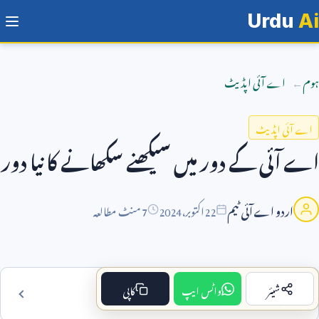
Urdu
Ai
ہوم
اے آئی اپڈیٹ
اے آئی اپڈیٹ
اے آئی کے دور میں سیکھنے سکھانے کا نیا دور
اردو اے آئی ٹیم
22
اکتوبر،
2024
7 منٹ مطالعہ
شیئر
واٹس ایپ
کاپی
فہرست مضمون