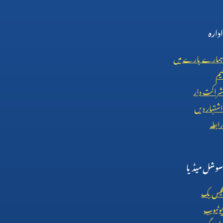
ادارہ
ہمارے بارے میں
ٹیم
شراکت دار
اشتہار دیں
رابطہ
سوشل میڈیا
فیس بک
یوٹیوب