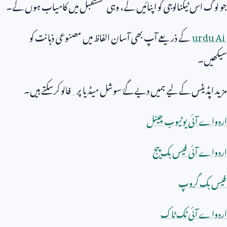
جو لوگ اس ٹیکنالوجی کو اپنائیں گے، وہی مستقبل میں کامیاب ہوں گے۔
urdu Ai
کے ذریعے آپ بھی آسان الفاظ میں مصنوعی ذہانت کو
سیکھیں۔
مزید اپڈیٹس کے لیے ہمیں دیےگۓ سوشل میڈیا پر ٖفالو کرسکتے ہیں۔
اردواے آئی یوٹیوب چینل
اردواے آئی فیس بک پیج
فیس بک گروپ
اردواے آئی ٹک ٹاک