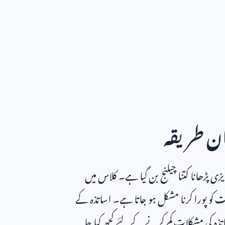
ان طریقہ
یزی پڑھانا کتنا چیلنج بن گیا ہے۔ کلاس میں
ت کو پورا کرنا مشکل ہو جاتا ہے۔ اساتذہ کے
اتذہ کی مشکلات کم کرنے کے لئے کچھ کیا جا