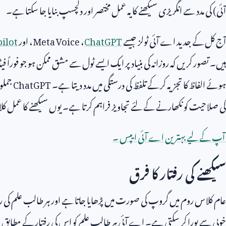
آئی) کی مدد سے انگریزی سیکھنے کا یہ عمل مختصر اور دلچسپ بنایا جا سکتا ہے۔
آج کل کے جدید اے آئی ٹولز جیسے
ChatGPT
،
Meta Voice
، اور
ilot
ہیں۔ تصور کریں کہ روزانہ کی بنیاد پر ایک ایسے ٹول سے مشق ممکن ہو جو فورا
ہوئے الفاظ کا تجزیہ کر کے تلفظ کی درستگی میں مدد دیتا ہے۔
ChatGPT
جملوں
کی صلاحیت کو نکھارنے کے لئے تجاویز فراہم کرتا ہے۔ یوں سیکھنے کا عمل کل
آپ کے لیے بہترین اے آئی ایپس ۔
سیکھنے کی رفتار کا فرق
عام کلاس روم میں گروپ کی صورت میں پڑھایا جاتا ہے اور ہر طالب علم کی
خوبی سے پورا کر سکتی ہے۔ اے آئی ہر طالب علم کو اس کی رفتار کے مطابق سی