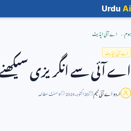
Urdu
Ai
ہوم
اے آئی اپڈیٹ
اے آئی اپڈیٹ
اے آئی سے انگریزی سیکھنے 
اردو اے آئی ٹیم
26
اکتوبر،
2024
4 منٹ مطالعہ