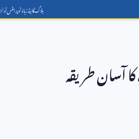
بلاگ
گائیڈز
ہاؤ ٹو
پرامٹس
ٹولز
کا آسان طریقہ