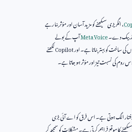
Cop
، انگریزی سیکھنے کو مزید آسان اور مؤثر بنا رہے
ً فیڈبیک دے۔
Meta Voice
آپ کے بولے
 کی ساخت کو بہتر بناتا ہے۔ اور
Copilot
لکھنے
اس روم کی نسبت تیز اور مؤثر ہو جاتا ہے۔
 رفتار الگ ہوتی ہے۔ اس فرق کو اے آئی بڑی
کھنے کا موقع فراہم کرتی ہے۔ مشکلات کو سمجھ کر