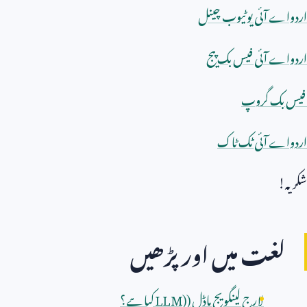
اردواے آئی یوٹیوب چینل
اردواے آئی فیس بک پیج
فیس بک گروپ
اردواے آئی ٹک ٹاک
شکریہ!
لغت میں اور پڑھیں
لارج لینگویج ماڈل (
LLM)
کیا ہے؟