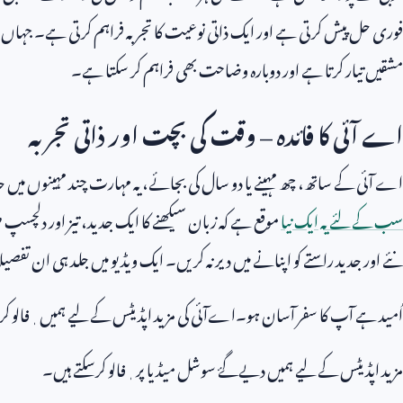
فوری حل پیش کرتی ہے اور ایک ذاتی نوعیت کا تجربہ فراہم کرتی ہے۔ جہ
مشقیں تیار کرتا ہے اور دوبارہ وضاحت بھی فراہم کر سکتا ہے۔
اے آئی کا فائدہ – وقت کی بچت اور ذاتی تجربہ
اے آئی کے ساتھ، چھ مہینے یا دو سال کی بجائے، یہ مہارت چند مہینوں میں 
سب کے لئے یہ ایک نیا
موقع ہے کہ زبان سیکھنے کا ایک جدید، تیز اور دلچس
نئے اور جدید راستے کو اپنانے میں دیر نہ کریں۔ ایک ویڈیو میں جلد ہی ان تفص
اُمید ہے آپ کا سفر آسان ہو۔اےآئی کی مزید اپڈیٹس کے لیے ہمیں ٖفالو ک
مزید اپڈیٹس کے لیے ہمیں دیےگۓ سوشل میڈیا پر ٖفالو کرسکتے ہیں۔