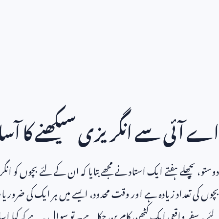
اے آئی سے انگریزی سیکھنے کا آس
دوستو، پچھلے ہفتے ایک استاد نے مجھے بتایا کہ ان کے لئے بچوں کو انگر
بچوں کی تعداد زیادہ ہے اور وقت محدود، ایسے میں ہر ایک کی ضروریا
لئے یہ سفر واقعی ایک کٹھن کام بن چکا ہے۔ تو سوال یہ ہے کہ کیا اس