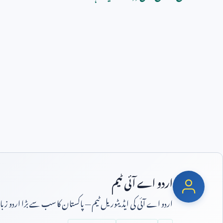
اردو اے آئی ٹیم
اردو اے آئی کی ایڈیٹوریل ٹیم — پاکستان کا سب سے بڑا اردو ز