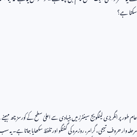
سکتا ہے؟
عام طور پر انگریزی لینگویج سینٹرز میں بنیادی سے اعلیٰ سطح کے کورسز چھ مہ
مرحلہ وار حروف تہجی، گرامر، روزمرہ کی گفتگو اور تلفظ سکھایا جاتا ہے۔ ی