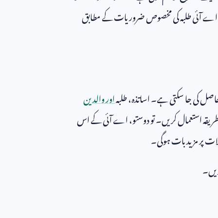
اں اے آئی طلبہ کی مخصوص ضروریات کے مطابق
حاصل کی جا سکتی ہے۔ اساتذہ، طلبہ
اور والدین
پ طریقہ استعمال کریں۔ تو دوستو، اے آئی کے اس
یلات پر مزید بات ہوگی۔
ریں۔