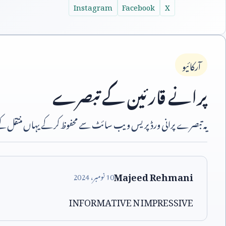
Instagram
Facebook
X
آرکائیو
پرانے قارئین کے تبصرے
یہ تبصرے پرانی ورڈپریس ویب سائٹ سے محفوظ کر کے یہاں منتقل کیے
Majeed Rehmani
10
نومبر،
2024
INFORMATIVE N IMPRESSIVE