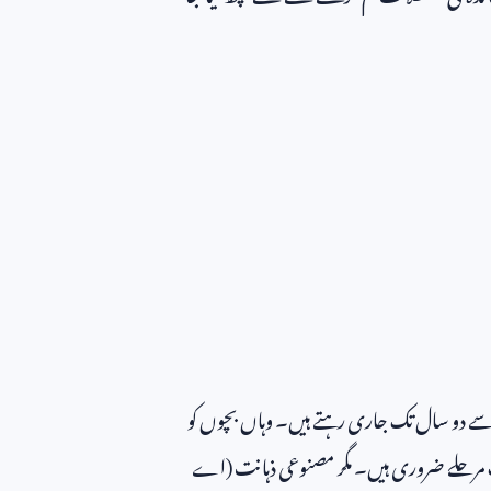
ینے سے دو سال تک جاری رہتے ہیں۔ وہاں بچوں کو
ہ سب مرحلے ضروری ہیں۔ مگر مصنوعی ذہانت (اے