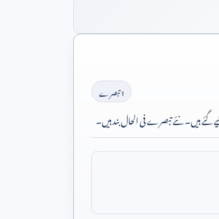
1
تبصرے
 گئے ہیں۔ نئے تبصرے فی الحال بند ہیں۔