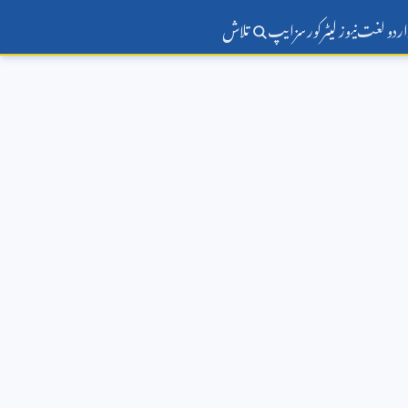
اردو لغت
نیوز لیٹر
کورسز
ایپ
تلاش