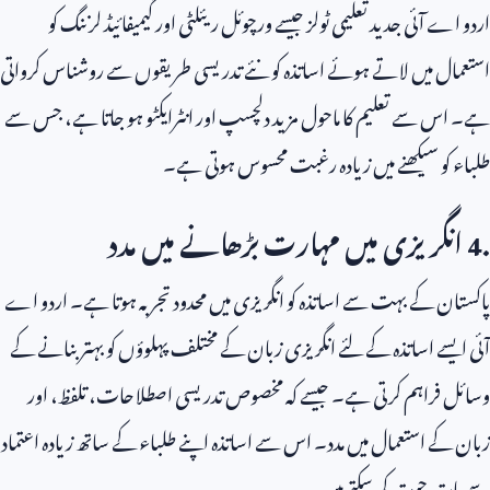
اردو اے آئی جدید تعلیمی ٹولز جیسے ورچوئل ریئلٹی اور گیمیفائیڈ لرننگ کو
استعمال میں لاتے ہوئے اساتذہ کو نئے تدریسی طریقوں سے روشناس کرواتی
ہے۔ اس سے تعلیم کا ماحول مزید دلچسپ اور انٹرایکٹو ہو جاتا ہے، جس سے
طلباء کو سیکھنے میں زیادہ رغبت محسوس ہوتی ہے۔
4.
انگریزی میں مہارت بڑھانے میں مدد
پاکستان کے بہت سے اساتذہ کو انگریزی میں محدود تجربہ ہوتا ہے۔ اردو اے
آئی ایسے اساتذہ کے لئے انگریزی زبان کے مختلف پہلوؤں کو بہتر بنانے کے
وسائل فراہم کرتی ہے۔ جیسے کہ مخصوص تدریسی اصطلاحات، تلفظ، اور
زبان کے استعمال میں مدد۔ اس سے اساتذہ اپنے طلباء کے ساتھ زیادہ اعتماد
سے بات چیت کر سکتے ہیں۔