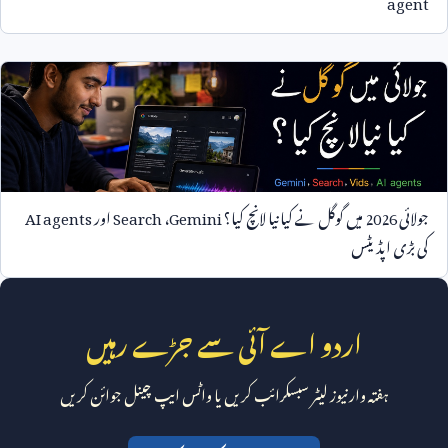
جولائی
2026
میں گوگل نے کیا نیا لانچ کیا؟
Gemini
،
Search
اور
AI agents
کی بڑی اپڈیٹس
اردو اے آئی سے جڑے رہیں
ہفتہ وار نیوز لیٹر سبسکرائب کریں یا واٹس ایپ چینل جوائن کریں