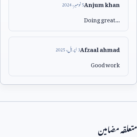
Anjum khan
5
نومبر،
2024
Doing great...
Afzaal ahmad
3
اپریل،
2025
Good work
متعلقہ مضامین