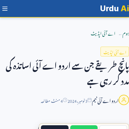
Urdu
Ai
ہوم
اے آئی اپڈیٹ
اے آئی اپڈیٹ
پانچ طریقے جن سے اردو اے آئی اساتذہ کی
مدد کر رہی ہے
اردو اے آئی ٹیم
3
نومبر،
2024
4 منٹ مطالعہ