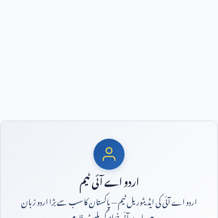
اردو اے آئی ٹیم
اردو اے آئی کی ایڈیٹوریل ٹیم — پاکستان کا سب سے بڑا اردو زبان
میں اے آئی خواندگی پلیٹ فارم۔