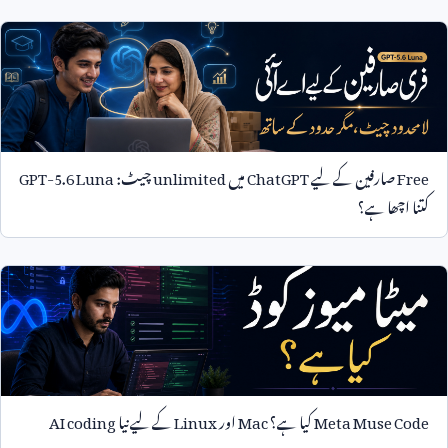
Free
صارفین کے لیے
ChatGPT
میں
unlimited
چیٹ:
GPT-5.6 Luna
کتنا اچھا ہے؟
Meta Muse Code
کیا ہے؟
Mac
اور
Linux
کے لیے نیا
AI coding
agent