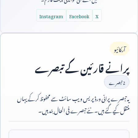
Instagram
Facebook
X
آرکائیو
پرانے قارئین کے تبصرے
2
تبصرے
یہ تبصرے پرانی ورڈپریس ویب سائٹ سے محفوظ کر کے یہاں
منتقل کیے گئے ہیں۔ نئے تبصرے فی الحال بند ہیں۔