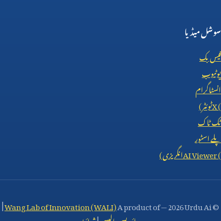
سوشل میڈیا
فیس بک
یوٹیوب
انسٹاگرام
X (
ٹوئٹر)
ٹک ٹاک
پلے اسٹور
AI Viewer (
انگریزی)
|
Wang Lab of Innovation (WALI)
A product of
—
2026 Urdu Ai
©
پرائیویسی پالیسی
|
شرائط