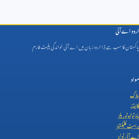
اردو اے آئی
پاکستان کا سب سے بڑا اردو زبان میں اے آئی خواندگی پلیٹ فارم
مواد
بلاگ
گائیڈز
ہاؤ ٹو ٹیوٹوریلز
پرامٹ کلیکشنز
اے آئی ٹولز