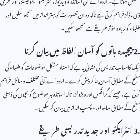
مشکل ہوتا ہے۔ اردو اے آئی اساتذہ کو ویڈیوز، انٹرایکٹو سیمولیشنز، اور تھری
ڈی ماڈلز فراہم کرتی ہے تاکہ وہ ان تصورات کو بہتر انداز میں سمجھ سکیں اور
طلباء کو زیادہ مؤثر طریقے سے سمجھا سکیں۔
2.
پیچیدہ باتوں کو آسان الفاظ میں بیان کرنا
ایک کامیاب تدریس کی نشانی یہ ہے کہ استاد مشکل موضوعات کو طلباء کی
سطح کے مطابق آسان بنا کر پیش کرے۔ اردو اے آئی مختلف وسائل فراہم
کرتی ہے، جیسے کہ گرافکس اور ویژولز، تاکہ اساتذہ ہر موضوع کو بچوں کی ذہنی
سطح کے مطابق سادہ اور دلچسپ انداز میں بیان کر سکیں۔
3.
انٹرایکٹو اور جدید تدریسی طریقے