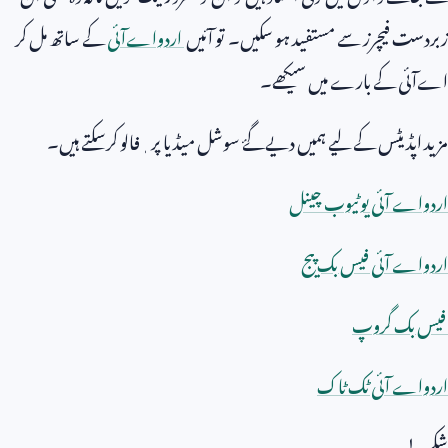
زبردست فیچرز سے مستفید ہو سکیں۔ تو آئیں
اردواےآئی
کے ساتھ مل کر
اےآئی کے بارے میں سیکھے۔
مزید اپڈیٹس کے لیے ہمیں دیےگۓ سوشل میڈیا پر ٖفالو کرسکتے ہیں۔
اردواے آئی یوٹیوب چینل
اردواے آئی فیس بک پیج
فیس بک گروپ
اردواے آئی ٹک ٹاک
شکریہ!