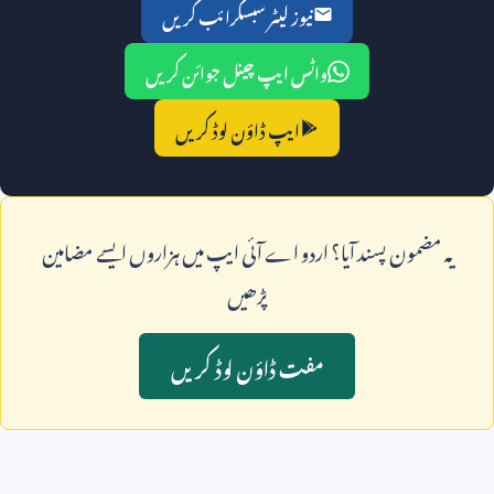
نیوز لیٹر سبسکرائب کریں
واٹس ایپ چینل جوائن کریں
ایپ ڈاؤن لوڈ کریں
يہ مضمون پسند آيا؟ اردو اے آئی ايپ ميں ہزاروں ايسے مضامين
پڑھيں
مفت ڈاؤن لوڈ کريں