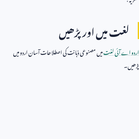
لغت میں اور پڑھیں
اردو اے آئی لغت
میں مصنوعی ذہانت کی اصطلاحات آسان اردو میں
پڑھیں۔