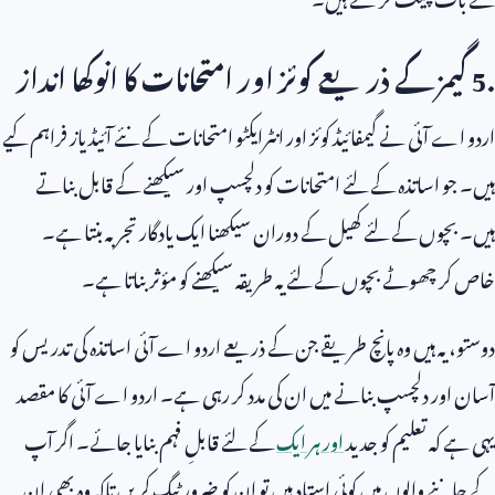
5.
گیمز کے ذریعے کوئز اور امتحانات کا انوکھا انداز
اردو اے آئی نے گیمفائیڈ کوئز اور انٹرایکٹو امتحانات کے نئے آئیڈیاز فراہم کیے
ہیں۔ جو اساتذہ کے لئے امتحانات کو دلچسپ اور سیکھنے کے قابل بناتے
ہیں۔ بچوں کے لئے کھیل کے دوران سیکھنا ایک یادگار تجربہ بنتا ہے۔
خاص کر چھوٹے بچوں کے لئے یہ طریقہ سیکھنے کو مؤثر بناتا ہے۔
دوستو، یہ ہیں وہ پانچ طریقے جن کے ذریعے اردو اے آئی اساتذہ کی تدریس کو
آسان اور دلچسپ بنانے میں ان کی مدد کر رہی ہے۔ اردو اے آئی کا مقصد
یہی ہے کہ تعلیم کو جدید
اور ہر ایک
کے لئے قابلِ فہم بنایا جائے۔ اگر آپ
کے جاننے والوں میں کوئی استاد ہیں تو ان کو ضرور ٹیگ کریں تاکہ وہ بھی ان