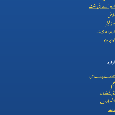
اردو اے آئی لغت
تلاش
نیوز لیٹر
اردو
AI
چیٹ
کوڈ پریویو
ادارہ
ہمارے بارے میں
ٹیم
شراکت دار
اشتہار دیں
رابطہ