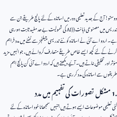
دوستو! آج کے جدید تعلیمی دور میں اساتذہ کے لئے پانچ طریقے جن سے
تدریس میں مصنوعی ذہانت (
AI)
کی شمولیت بےحد مفید ثابت ہو رہی
ہے۔ اردو اے آئی نے اساتذہ کو نئے تدریسی چیلنجز سے نمٹنے میں مدد فراہم
کرنے کے لئے کچھ ایسے خاص طریقے متعارف کروائے ہیں، جو انہیں مزید
مؤثر اور تخلیقی بناتے ہیں۔ آئیے دیکھتے ہیں کہ اردو اے آئی کن پانچ اہم
طریقوں سے اساتذہ کی مدد کر رہی ہے۔
1.
مشکل تصورات کی تفہیم میں مدد
کئی تعلیمی موضوعات ایسے ہوتے ہیں جنہیں سمجھانا خود اساتذہ کے لئے