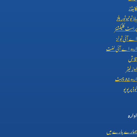
گائیڈز
ہاؤ ٹو ٹیوٹوریلز
پرامٹ کلیکشنز
اے آئی ٹولز
اردو اے آئی لغت
تلاش
نیوز لیٹر
اردو
AI
چیٹ
کوڈ پریویو
ادارہ
ہمارے بارے میں