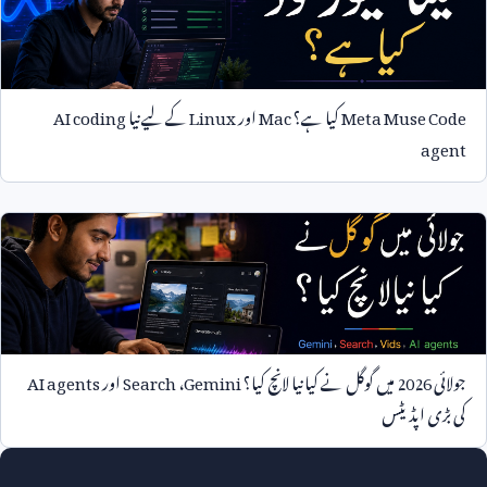
Meta Muse Code
کیا ہے؟
Mac
اور
Linux
کے لیے نیا
AI coding
agent
جولائی
2026
میں گوگل نے کیا نیا لانچ کیا؟
Gemini
،
Search
اور
AI agents
کی بڑی اپڈیٹس