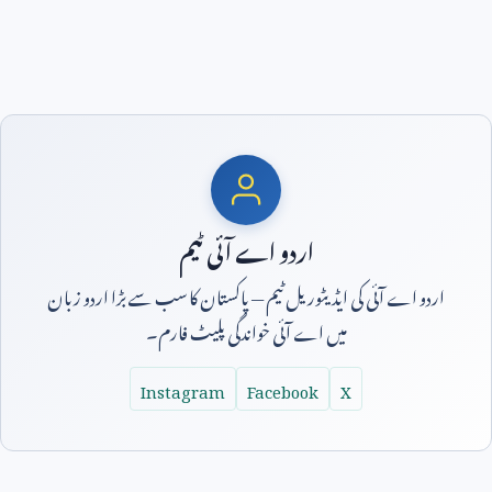
اردو اے آئی ٹیم
اردو اے آئی کی ایڈیٹوریل ٹیم — پاکستان کا سب سے بڑا اردو زبان
میں اے آئی خواندگی پلیٹ فارم۔
Instagram
Facebook
X