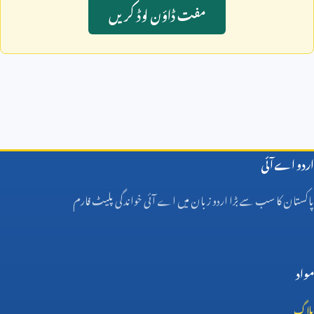
مفت ڈاؤن لوڈ کريں
اردو اے آئی
پاکستان کا سب سے بڑا اردو زبان میں اے آئی خواندگی پلیٹ فارم
مواد
بلاگ