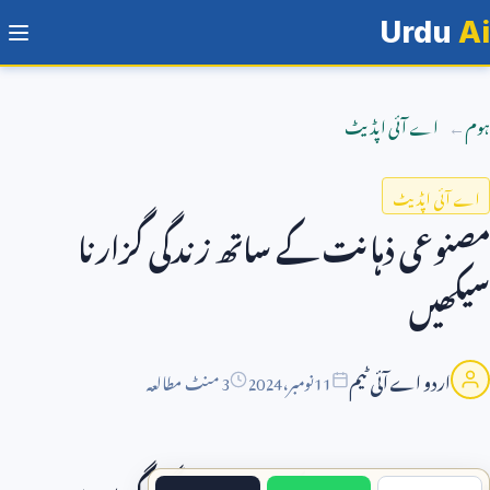
Urdu
Ai
ہوم
اے آئی اپڈیٹ
اے آئی اپڈیٹ
مصنوعی ذہانت کے ساتھ زندگی گزارنا
سیکھیں
اردو اے آئی ٹیم
11
نومبر،
2024
3 منٹ مطالعہ