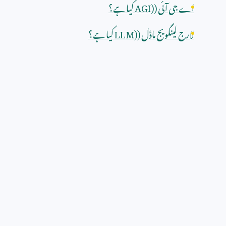
اے جی آئی (
AGI)
کیا ہے؟
لارج لینگویج ماڈل (
LLM)
کیا ہے؟