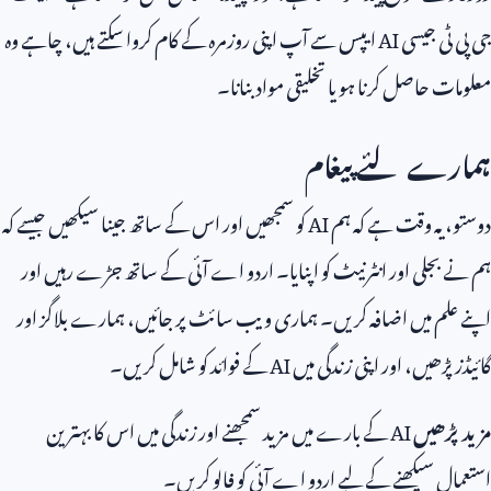
جی پی ٹی جیسی
AI
ایپس سے آپ اپنی روزمرہ کے کام کروا سکتے ہیں، چاہے وہ
معلومات حاصل کرنا ہو یا تخلیقی مواد بنانا۔
ہمارے لئے پیغام
دوستو، یہ وقت ہے کہ ہم
AI
کو سمجھیں اور اس کے ساتھ جینا سیکھیں جیسے کہ
ہم نے بجلی اور انٹرنیٹ کو اپنایا۔ اردو اے آئی کے ساتھ جڑے رہیں اور
اپنے علم میں اضافہ کریں۔ ہماری ویب سائٹ پر جائیں، ہمارے بلاگز اور
گائیڈز پڑھیں، اور اپنی زندگی میں
AI
کے فوائد کو شامل کریں۔
مزید پڑھیں
AI
کے بارے میں مزید سمجھنے اور زندگی میں اس کا بہترین
استعمال سیکھنے کے لیے اردو اے آئی کو فالو کریں۔