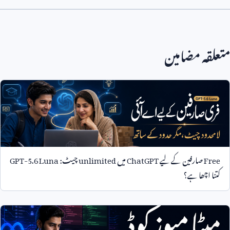
متعلقہ مضامین
Free
صارفین کے لیے
ChatGPT
میں
unlimited
چیٹ:
GPT-5.6 Luna
کتنا اچھا ہے؟