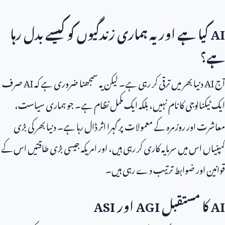
AI
کیا ہے اور یہ ہماری زندگیوں کو کیسے بدل رہا
ہے؟
آج
AI
دنیا بھر میں ترقی کر رہی ہے۔ لیکن یہ سمجھنا ضروری ہے کہ
AI
صرف
ایک ٹیکنالوجی کا نام نہیں، بلکہ ایک مکمل نظام ہے۔ جو ہماری سیاست،
معاشرت اور روزمرہ کے معمولات پر گہرا اثر ڈال رہا ہے۔ دنیا بھر کی بڑی
کمپنیاں اس میں سرمایہ کاری کر رہی ہیں، اور امریکہ جیسی بڑی طاقتیں اس کے
قوانین اور ضوابط ترتیب دے رہی ہیں۔
AI
کا مستقبل
AGI
اور
ASI