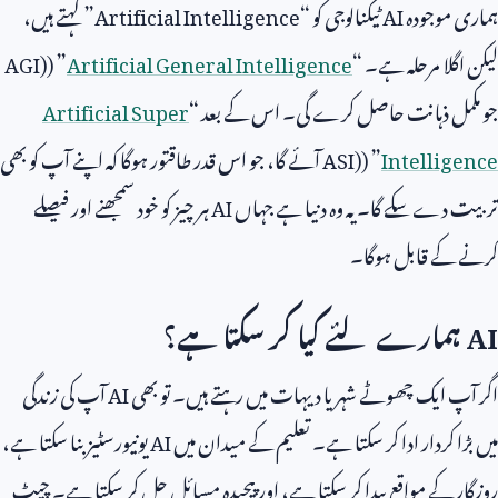
ہماری موجودہ
AI
ٹیکنالوجی کو “
Artificial Intelligence
” کہتے ہیں،
لیکن اگلا مرحلہ ہے۔ “
Artificial General Intelligence
” (
AGI)
جو مکمل ذہانت حاصل کرے گی۔ اس کے بعد “
Artificial Super
Intelligence
” (
ASI)
آئے گا، جو اس قدر طاقتور ہوگا کہ اپنے آپ کو بھی
تربیت دے سکے گا۔ یہ وہ دنیا ہے جہاں
AI
ہر چیز کو خود سمجھنے اور فیصلے
کرنے کے قابل ہوگا۔
AI
ہمارے لئے کیا کر سکتا ہے؟
اگر آپ ایک چھوٹے شہر یا دیہات میں رہتے ہیں۔ تو بھی
AI
آپ کی زندگی
میں بڑا کردار ادا کر سکتا ہے۔ تعلیم کے میدان میں
AI
یونیورسٹیز بنا سکتا ہے،
روزگار کے مواقع پیدا کر سکتا ہے، اور پیچیدہ مسائل حل کر سکتا ہے۔ چیٹ