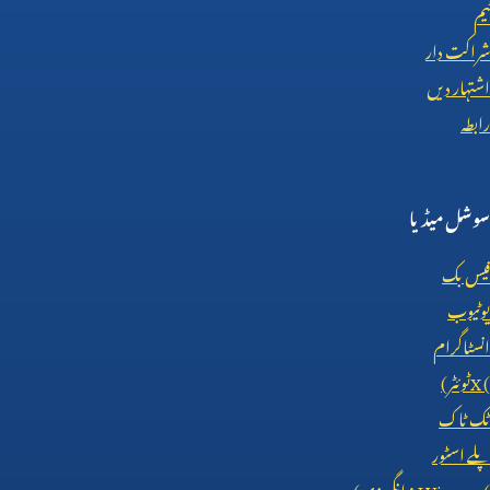
ٹیم
شراکت دار
اشتہار دیں
رابطہ
سوشل میڈیا
فیس بک
یوٹیوب
انسٹاگرام
X (
ٹوئٹر)
ٹک ٹاک
پلے اسٹور
AI Viewer (
انگریزی)