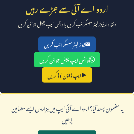
اردو اے آئی سے جڑے رہیں
ہفتہ وار نیوز لیٹر سبسکرائب کریں یا واٹس ایپ چینل جوائن کریں
نیوز لیٹر سبسکرائب کریں
واٹس ایپ چینل جوائن کریں
ایپ ڈاؤن لوڈ کریں
يہ مضمون پسند آيا؟ اردو اے آئی ايپ ميں ہزاروں ايسے مضامين
پڑھيں