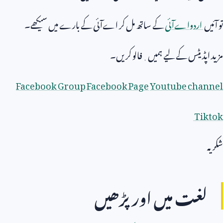
تو آئیں
اردواےآئی
کے ساتھ مل کر اےآئی کے بارے میں سیکھے۔
مزید اپڈیٹس کے لیے ہمیں ٖفالو کریں۔
Facebook Group
Facebook Page
Youtube channel
Tiktok
شکریہ
لغت میں اور پڑھیں