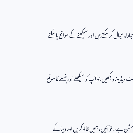
تبادلہ خیال کر سکتے ہیں اور سیکھنے کے مواقع پا سکتے
یوز دیکھیں جو آپ کو سیکھنے اور ہنسنے کا موقع
 مشن ہے۔ تو آئیں، ہمیں فالو کریں اور دنیا کے