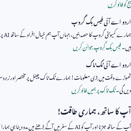
پیج کو فالو کریں
اردو اے آئی فیس بک گروپ
ہمارے کمیونٹی گروپ کا حصہ بنیں، جہاں آپ ہم خیال افراد کے ساتھ
AI
پر 
ہیں۔
فیس بک گروپ جوائن کریں
اردو اے آئی ٹک ٹاک
تھوڑے وقت میں بڑی معلومات! ہمارے ٹک ٹاک چینل پر مختصر اور زبردست ویڈ
دیں گی۔
ٹک ٹاک پر ہمیں فالو کریں
آپ کا ساتھ، ہماری طاقت!
آپ کے ساتھ جڑنا اور آپ کو
AI
کے سفر میں آگے بڑھنے میں مدد دینا ہی ہمارا