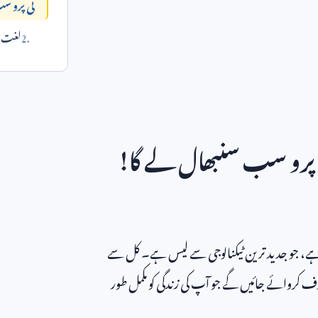
ٹی پرو س
لغت می
ی پرو سب سنبھال لے گا!
 ہے، جو جدید ترین ٹیکنالوجی سے لیس ہے۔ کل سے
ف کروائے جائیں گے جو آپ کی زندگی کو مکمل طور