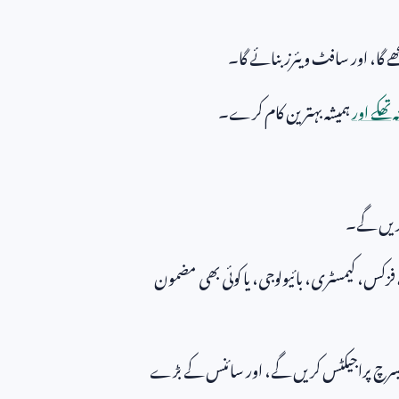
 گا، اور سافٹ ویئرز بنائے گا۔
 تھکے اور
ہمیشہ بہترین کام کرے۔
ریں گے۔
فزکس، کیمسٹری، بائیولوجی، یا کوئی بھی مضمون
یسرچ پراجیکٹس کریں گے، اور سائنس کے بڑے