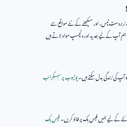
ٹس، زبردست ٹپس، اور سیکھنے کے نئے مواقع سے
یں۔ ہم آپ کے لیے جدید اور دلچسپ مواد لاتے ہیں
آپ کی زندگی بدل سکتے ہیں۔
یوٹیوب پر سبسکرائب
نے کے لیے ہمیں فیس بک پر فالو کریں۔
فیس بک