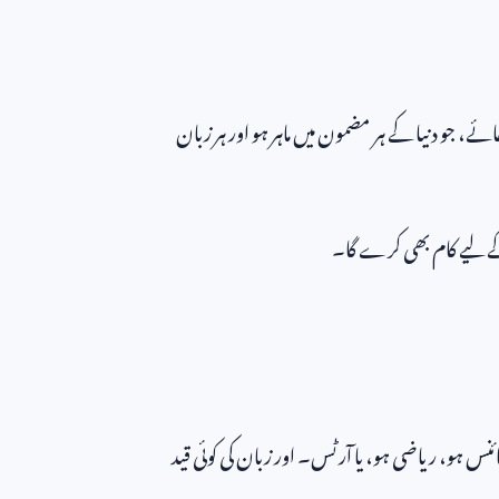
ائے، جو دنیا کے ہر مضمون میں ماہر ہو اور ہر زبان
ے لیے کام بھی کرے گا۔
ہو، ریاضی ہو، یا آرٹس۔ اور زبان کی کوئی قید