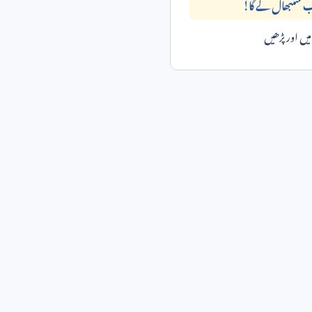
ب سنبھال لے گا!
ں اور پڑھیں