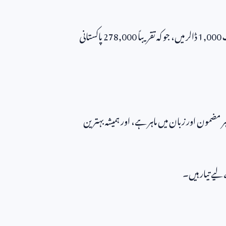
ف
1,000
ڈالر میں، جو کہ تقریباً
278,000
پاکستانی
ر مضمون اور زبان میں ماہر ہے، اور ہمیشہ بہترین
 لیے تیار ہیں۔