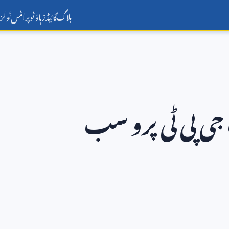
بلاگ
گائیڈز
ہاؤ ٹو
پرامٹس
ٹولز
 جی پی ٹی پرو سب