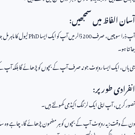
آسان الفاظ میں سمجھیں:
آپ ذرا سوچیں، صرف
200
ڈالر میں آپ کو ایک ایسا
PhD
لیول کا ماہر مل ج
جانتا ہو۔
جی ہاں، ایک ایسا روبوٹ جو نہ صرف آپ کے بچوں کو پڑھائے گا بلکہ آپ ک
انفرادی طور پر:
تصور کریں، آپ اپنی ایک لرننگ اکیڈمی کھولتے ہیں۔
دن کے وقت: یہ روبوٹ آپ کے بچوں کو ہر مضمون پڑھائے گا، چاہے وہ سائنس 