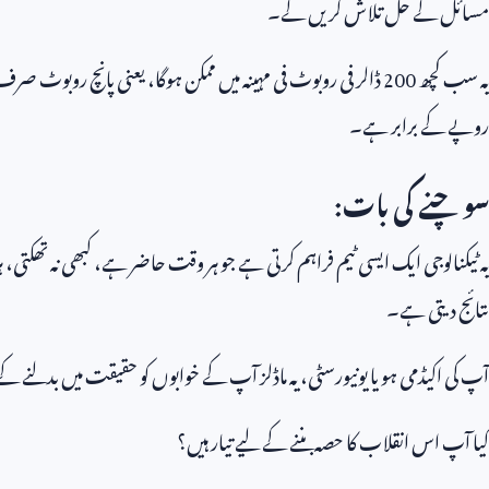
مسائل کے حل تلاش کریں گے۔
یہ سب کچھ
200
ڈالر فی روبوٹ فی مہینہ میں ممکن ہوگا، یعنی پانچ روبوٹ صر
روپے کے برابر ہے۔
سوچنے کی بات:
یہ ٹیکنالوجی ایک ایسی ٹیم فراہم کرتی ہے جو ہر وقت حاضر ہے، کبھی نہ تھکتی، ہ
نتائج دیتی ہے۔
آپ کی اکیڈمی ہو یا یونیورسٹی، یہ ماڈلز آپ کے خوابوں کو حقیقت میں بدلنے کے
کیا آپ اس انقلاب کا حصہ بننے کے لیے تیار ہیں؟