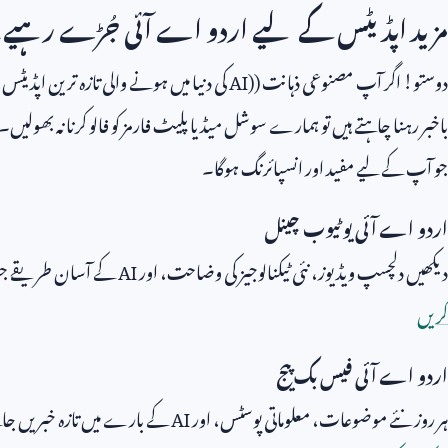
مزید اپڈیٹس کے لیے اردو اے آئی جُڑے رہیے!
دوستو! اگر آپ مصنوعی ذہانت (
AI)
کی دنیا میں ہونے والی تازہ ترین اپڈی
باخبر رہنا چاہتے ہیں تو ہمارے سوشل میڈیا پلیٹ فارمز کو فالو کرنا نہ بھول
جو آپ کے لیے مفید اور انسپائرنگ ہوگا۔
اردو اے آئی یوٹیوب چینل
دیکھیں دلچسپ ویڈیوز، نئی ٹیکنالوجیز کی وضاحت، اور
AI
کے آسان طریقے جو 
کریں
اردو اے آئی فیس بک پیج
ہر روز نئے موضوعات، معلوماتی پوسٹس، اور
AI
کے بارے میں تازہ خبریں جان