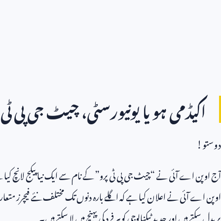
اکیڈمی ہو یا یونیورسٹی، چیٹ جی پی ٹ
دوستو!
آج اوپن اے آئی نے “چیٹ جی پی ٹی پرو” کے نام سے ایک نیا پیکج لانچ کیا
اوپن اے آئی نے اعلان کیا ہے کہ اگلے بارہ دنوں تک مختلف نئے فیچرز متعار
پر بدل سکتے ہیں اور جدید ٹیکنالوجی کو ہر فرد کی پہنچ میں لا سکتے ہیں۔