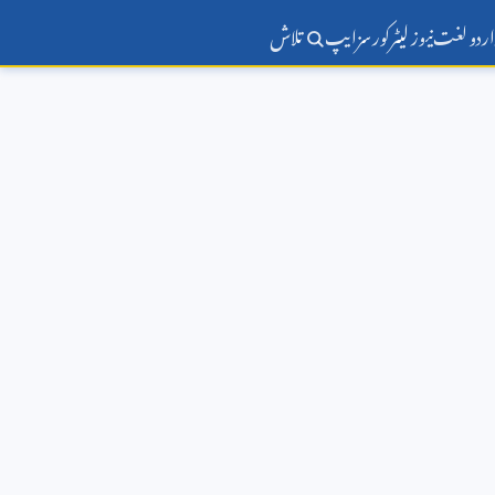
اردو لغت
نیوز لیٹر
کورسز
ایپ
تلاش