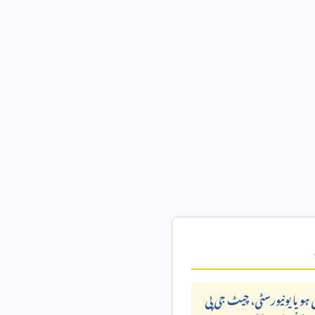
 ہو یا یونیورسٹی، چیٹ جی پی