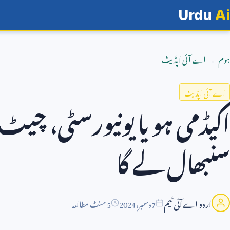
Urdu
Ai
ہوم
اے آئی اپڈیٹ
اے آئی اپڈیٹ
اکیڈمی ہو یا یونیورسٹی، چیٹ
سنبھال لے گا
اردو اے آئی ٹیم
7
دسمبر،
2024
5 منٹ مطالعہ