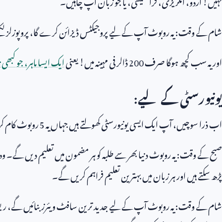
نہیں! اردو، انگریزی، فرانسیسی، یا جو زبان آپ چاہیں۔
شام کے وقت: یہ روبوٹ آپ کے لیے پروجیکٹس ڈیزائن کرے گا، پروپوزلز لکھے
اور یہ سب کچھ ہوگا صرف
200
ڈالر فی مہینہ میں! یعنی
ایک ایسا ماہر، جو کبھی نہ
یونیورسٹی کے لیے:
اب ذرا سوچیں، آپ ایک ایسی یونیورسٹی کھولتے ہیں جہاں یہ
5
روبوٹ کام ک
صبح کے وقت: یہ روبوٹ دنیا بھر سے طلبہ کو ہر مضمون میں تعلیم دیں گے۔ وہ 
پڑھ سکتے ہیں اور ہر زبان میں بہترین تعلیم فراہم کریں گے۔
شام کے وقت: یہ روبوٹ آپ کے لیے جدید ترین سافٹ ویئرز بنائیں گے، ر