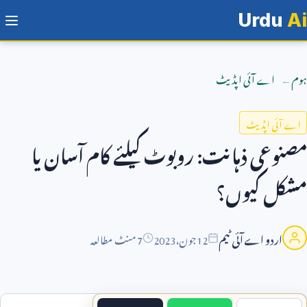
Urdu
Ai
ہوم
اے آئی اپڈیٹ
اے آئی اپڈیٹ
مصنوعی ذہانت: روبوٹ کیلئے کام آسان یا
مشکل کیوں؟
اردو اے آئی ٹیم
12
جون،
2023
7 منٹ مطالعہ