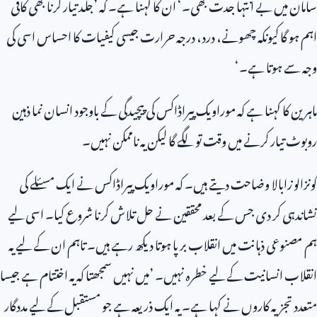
سامان میں بے انتہا جدت بھی۔‘ ان کا کہنا ہے۔ کہ ’جلد تیار کرنا بھی کافی
اہم ہو گا کیونکہ چھونے، درد، درجہ حرارت جیسی کیفیات کا احساس اسی کی
وجہ سے ہوتا ہے۔‘
ماہرین کا کہنا ہے کہ موراویک پیراڈاکس کی پیچیدگی کے باوجود انسان نما ذہین
روبوٹ تیار کرنے میں وقت تو لگے گا لیکن یہ ناممکن نہیں۔
گونزالو زابالا وضاحت دیتے ہیں۔ کہ موراویک پیراڈاکس نے ایک مسئلے کی
نشاندہی کر دی جس کے بعد محققین نے حل تلاش کرنا شروع کیا۔ اسی لیے
ہم مصنوعی ذہانت میں انقلاب برپا ہوتا دیکھ رہے ہیں۔ تاہم ان کے لیے یہ
انقلاب انسانیت کے لیے خطرہ نہیں۔ ’میں نہیں سمجھتا کہ یہ اختتام ہے جیسا
متعدد تجزیہ کاروں نے کہا ہے۔ یہ ایک ذریعہ ہے جو مستقبل کے لیے مددگار