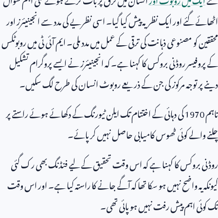
اٹھائے گئے اور ایک نظریہ پیش کیا گیا۔ اسی نظریے کی مدد سے انجینیئرز اور
محققین کو مصنوعی ذہانت کی ترقی کے عمل میں مدد ملی۔ ایم آئی ٹی میں روبوٹکس
کے پروفیسر روڈنی بروکس کا کہنا ہے۔ کہ انجینیئرز نے ایسے پروگرام تشکیل
دینے پر توجہ مرکوز کی جن کے ذریعے روبوٹ انسان کی طرح لگ سکیں۔
تاہم
1970
کی دہائی کے اختتام تک ایلن ٹیورنگ کے دکھائے ہوئے راستے پر
چلنے والے کوئی ٹھوس کامیابی حاصل نہیں کر پائے۔
روڈنی بروکس کا کہنا ہے کہ اس وقت تحقیق کے لیے فنڈنگ بھی رک گئی
کیونکہ یہ واضح نہیں ہو سکا تھا کہ آگے جانے کا راستہ کیا ہے۔ اور اس وقت
تک کوئی اہم پیش رفت نہیں ہو پائی تھی۔