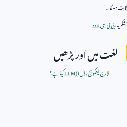
ثابت ہو گا۔‘
بشکریہ:
بی بی سی اردو
لغت میں اور پڑھیں
لارج لینگویج ماڈل (
LLM)
کیا ہے؟