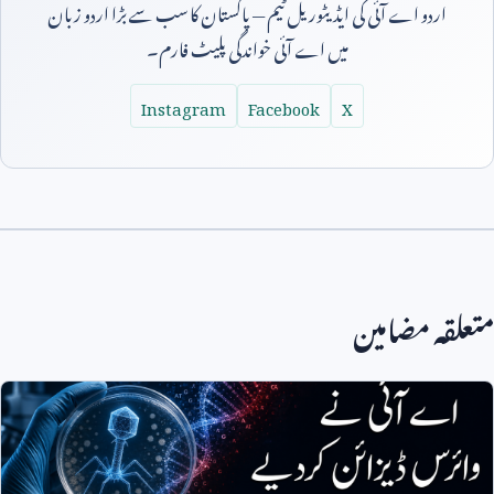
اردو اے آئی کی ایڈیٹوریل ٹیم — پاکستان کا سب سے بڑا اردو زبان
میں اے آئی خواندگی پلیٹ فارم۔
Instagram
Facebook
X
متعلقہ مضامین