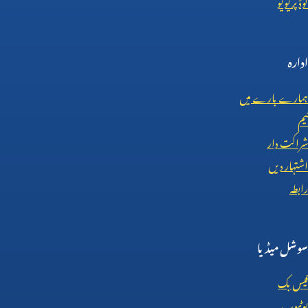
کوڈ پریویو
ادارہ
ہمارے بارے میں
ٹیم
شراکت دار
اشتہار دیں
رابطہ
سوشل میڈیا
فیس بک
یوٹیوب