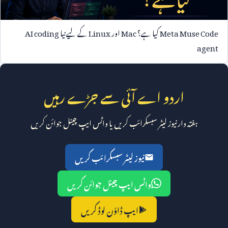
Meta Muse Code
کیا ہے؟
Mac
اور
Linux
کے لیے نیا
AI coding
agent
اردو اے آئی سے جڑے رہیں
ہفتہ وار نیوز لیٹر سبسکرائب کریں یا واٹس ایپ چینل جوائن کریں
نیوز لیٹر سبسکرائب کریں
واٹس ایپ چینل جوائن کریں
ایپ ڈاؤن لوڈ کریں