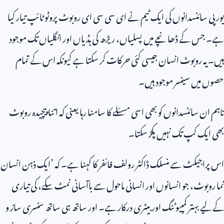
یورپی سائنسدانوں کی ایک ٹیم نے ای سی سی ای روبوٹ پروٹو ٹائپ تیار کیا
ہے۔ جس کے ڈھانچے میں پسلیاں، ریڑھ کی ہڈیاں اور انگلیاں تک موجود
ہیں۔ یہ روبوٹ انسان جیسی کئی حرکات کر سکتا ہے کیونکہ اس کے تمام
حصوں میں سینسر موجود ہیں۔
تاہم ان سائنسدانوں کو بھی اسی مسئلے کا سامنا رہا یعنی کہ اتنا پیچیدہ روبوٹ
بھی ایک کپ تک نہیں پکڑ سکتا۔
اس پراجیکٹ سے منسلک ڈاکٹر رولف فائفر کا کہنا ہے۔ کہ ’ایک ذہن انسان
نما روبوٹ، جو انسانوں اور انسانی ماحول سے باآسانی نمٹ سکے، کی تیاری
کے لیے بہتر کمپیوٹنگ اور بیٹری درکار ہے۔ اور ساتھ ہی ساتھ سنسری ساز و