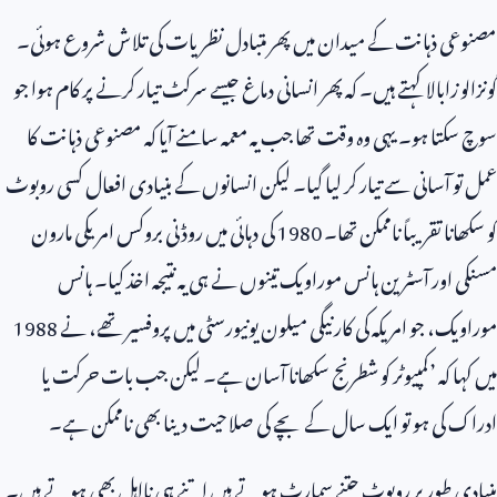
مصنوعی ذہانت کے میدان میں پھر متبادل نظریات کی تلاش شروع ہوئی۔
گونزالو زابالا کہتے ہیں۔ کہ پھر انسانی دماغ جیسے سرکٹ تیار کرنے پر کام ہوا جو
سوچ سکتا ہو۔ یہی وہ وقت تھا جب یہ معمہ سامنے آیا کہ مصنوعی ذہانت کا
عمل تو آسانی سے تیار کر لیا گیا۔ لیکن انسانوں کے بنیادی افعال کسی روبوٹ
کو سکھانا تقریباً ناممکن تھا۔
1980
کی دہائی میں روڈنی بروکس امریکی مارون
مسنکی اور آسٹرین ہانس موراویک تینوں نے ہی یہ نتیجہ اخذ کیا۔ ہانس
موراویک، جو امریکہ کی کارنیگی میلون یونیورسٹی میں پروفسیر تھے، نے
1988
میں کہا کہ ’کمپیوٹر کو شطرنج سکھانا آسان ہے۔ لیکن جب بات حرکت یا
ادراک کی ہو تو ایک سال کے بچے کی صلاحیت دینا بھی ناممکن ہے۔
بنیادی طور پر روبوٹ جتنے سمارٹ ہوتے ہیں اتنے ہی نااہل بھی ہوتے ہیں۔