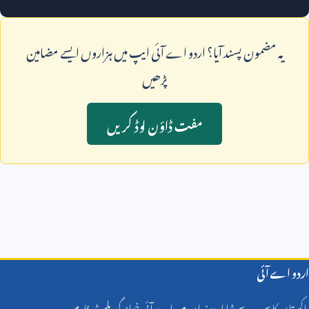
يہ مضمون پسند آيا؟ اردو اے آئی ايپ ميں ہزاروں ايسے مضامين
پڑھيں
مفت ڈاؤن لوڈ کريں
اردو اے آئی
پاکستان کا سب سے بڑا اردو زبان میں اے آئی خواندگی پلیٹ فارم