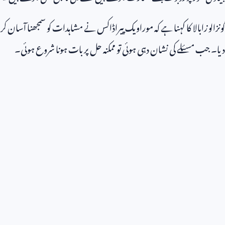
گونزالو زابالا کا کہنا ہے کہ موراویک پیراڈاکس نے مشاہدات کو سمجھنا آسان کر
دیا۔ جب مسئلے کی نشان دہی ہوئی تو ممکنہ حل پر بات ہونا شروع ہوئی۔