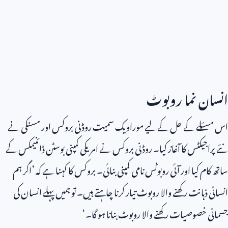
انسان نما روبوٹ
اس مسئلے کے حل کے لیے موراویک سمیت روڈنی بروکس اور مسنکی نے
نئے پراجیکٹس کا آغاز کیا۔ روڈنی بروکس نے امریکی کمپنی بوسٹن ڈائنیمکس کے
ساتھ کام کیا اور آئی روبوٹس نامی کمپنی بنائی۔ بروکس کا کہنا ہے کہ ’اگر ہم
انسانی ذہانت رکھنے والا روبوٹ تیار کرنا چاہتے ہیں۔ تو ہمیں پہلے انسان کی
جسمانی خصوصیات رکھنے والا روبوٹ بنانا ہو گا۔‘