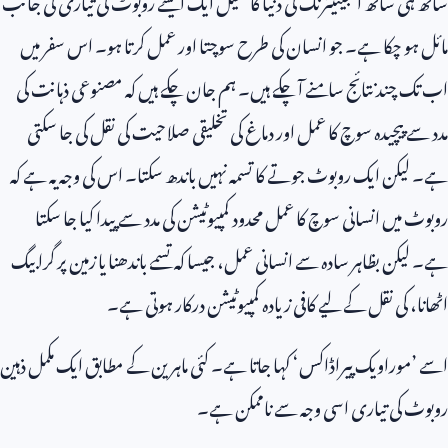
مائل ہو چکا ہے۔ جو انسان کی طرح سوچتا اور عمل کرتا ہو۔ اس سفر میں
اب تک چند نتائج سامنے آ چکے ہیں۔ ہم جان چکے ہیں کہ مصنوعی ذہانت کی
مدد سے پیچیدہ سوچ کا عمل اور دماغ کی تخلیقی صلاحیت کی نقل کی جا سکتی
ہے۔ لیکن ایک روبوٹ جوتے کا تسمہ نہیں باندھ سکتا۔ اس کی وجہ یہ ہے کہ
روبوٹ میں انسانی سوچ کا عمل محدود کمپیوٹیشن کی مدد سے پیدا کیا جا سکتا
ہے۔ لیکن بظاہر سادہ سے انسانی عمل، جیسا کہ تسمے باندھنا یا زمین پر گرا بیگ
اٹھانا، کی نقل کے لیے کافی زیادہ کمپیوٹیشن درکار ہوتی ہے۔
اسے ’موراویک پیراڈاکس‘ کہا جاتا ہے۔ کئی ماہرین کے مطابق ایک مکمل ذہین
روبوٹ کی تیاری اسی وجہ سے ناممکن ہے۔