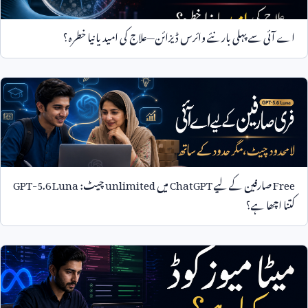
اے آئی سے پہلی بار نئے وائرس ڈیزائن—علاج کی امید یا نیا خطرہ؟
Free
صارفین کے لیے
ChatGPT
میں
unlimited
چیٹ:
GPT-5.6 Luna
کتنا اچھا ہے؟