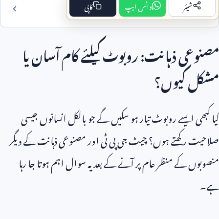
شیئر
واٹس ایپ
کاپی
فہرست مضمون
مصنوعی ذہانت: روبوٹ کیلئے کام آسان یا
مشکل کیوں؟
کیا کبھی ایسے روبوٹ تیار ہو سکیں گے جو بالکل انسانوں جیسی
صلاحیت رکھتے ہوں؟ چیٹ جی پی ٹی اور مصنوعی ذہانت کے دیگر
منصوبوں کے منظر عام پر آنے کے بعد یہ سوال اہم ہوتا جا رہا
ہے۔