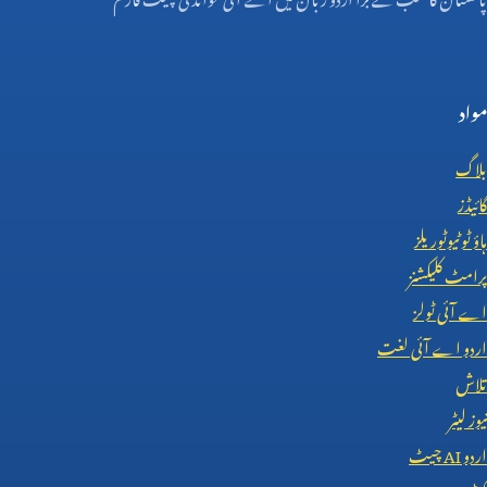
مواد
بلاگ
گائیڈز
ہاؤ ٹو ٹیوٹوریلز
پرامٹ کلیکشنز
اے آئی ٹولز
اردو اے آئی لغت
تلاش
نیوز لیٹر
اردو
AI
چیٹ