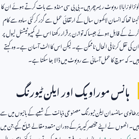
گونزالو زابالا روبوٹ ریسرچر ہیں۔ بی بی سی منڈو سے بات کرتے ہوئے ان کا
کہنا تھا کہ انسان لاکھوں سال کے ارتقائی عمل سے گزر کر کئی سادہ سے کام
کرنے کے قابل ہوئے جیسا کہ توازن برقرار رکھنا اس لیے کمپیوٹیشنل لیول پر
ان کی نقل کرنا فی الحال ناممکن ہے۔ لیکن اس کا الٹ آسان ہے۔ وہ کہتے
ہیں۔ کہ سوچ کا عمل آسانی سے روبوٹ میں ڈالا جا سکتا ہے۔
ہانس موراویک اور ایلن ٹیورنگ
برطانوی سائنسدان ایلن ٹیورنگ مصنوعی ذہانت کے شعبے کے بانیوں میں سے
ہیں۔ انھوں نے اپنے مختصر کیریئر کے دوران متعدد مقالے شائع کیے جن میں
سے
ایک میں روبوٹ اور
انسان میں فرق پر بات کرتے ہوئے کئی اہم سوال