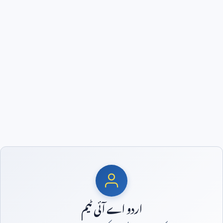
اردو اے آئی ٹیم