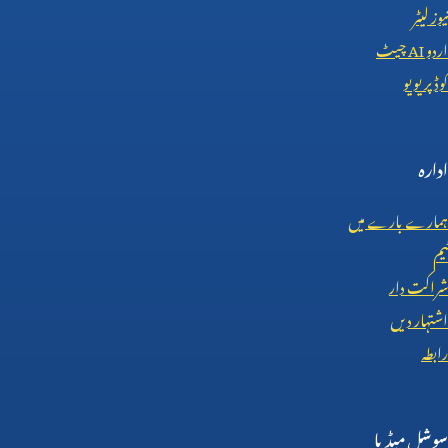
نیوز لیٹر
اردو
AI
چیٹ
کوڈ پریویو
ادارہ
ہمارے بارے میں
ٹیم
شراکت دار
اشتہار دیں
رابطہ
سوشل میڈیا