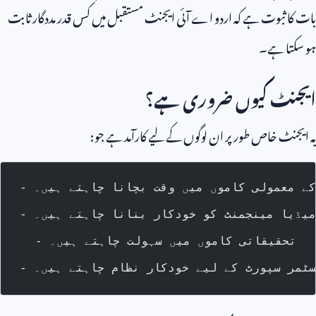
بات کا ثبوت ہے کہ اردو اے آئی ایجنٹ مستقبل میں کس قدر مددگار ثابت
ہو سکتا ہے۔
ایجنٹ کیوں ضروری ہے؟
یہ ایجنٹ خاص طور پر ان لوگوں کے لیے کارآمد ہے جو:
 کے معمولی کاموں میں وقت بچانا چاہتے ہیں۔
 میڈیا مینجمنٹ کو خودکار بنانا چاہتے ہیں۔
- تحقیقاتی کاموں میں سہولت چاہتے ہیں۔
کسٹمر سپورٹ کے لیے خودکار نظام چاہتے ہیں۔