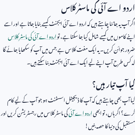
اردو اے آئی کی ماسٹر کلاس
اگر آپ یہ جاننا چاہتے ہیں کہ اردو اے آئی ایجنٹ کیسے بنایا جاتا ہے اور اسے
اپنے کاموں میں کیسے شامل کیا جا سکتا ہے، تو
اردو اے آئی کی ماسٹر کلاس
ضرور جوائن کریں۔ یہ ایک مفت کلاس ہے جس میں آپ کو سکھایا جائے گا
کہ کس طرح آپ اپنے لیے ایک اے آئی ایجنٹ بنا سکتے ہیں۔
کیا آپ تیار ہیں؟
کیا آپ بھی چاہتے ہیں کہ آپ کا ڈیجیٹل اسسٹنٹ ہو جو آپ کے لیے کام
کرے؟ اگر ہاں، تو ابھی
اردو اے آئی
کی ماسٹر کلاس میں رجسٹریشن کریں اور
مستقبل کی دنیا کا حصہ بنیں!