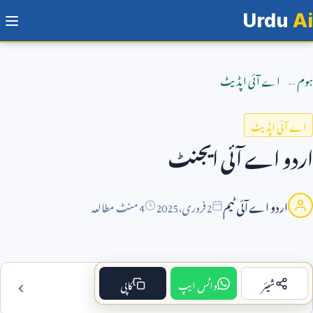
Urdu
Ai
ہوم
اے آئی اپڈیٹ
اے آئی اپڈیٹ
اردو اے آئی ایجنٹ
اردو اے آئی ٹیم
2
فروری،
2025
4 منٹ مطالعہ
شیئر
واٹس ایپ
کاپی
فہرست مضمون