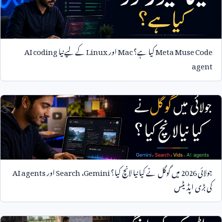
Meta Muse Code
کیا ہے؟
Mac
اور
Linux
کے لیے نیا
AI coding
agent
جولائی
2026
میں گوگل نے کیا نیا لانچ کیا؟
Gemini
،
Search
اور
AI agents
کی بڑی اپڈیٹس