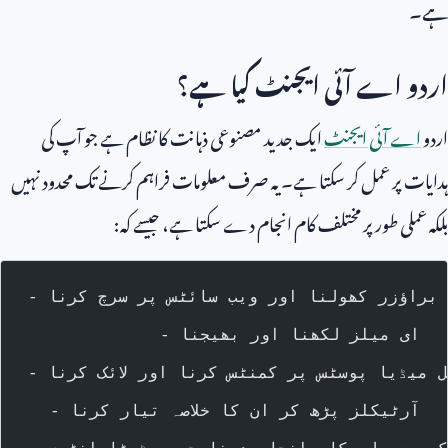
ہے۔
اردو اے آئی ایجنٹ کیا ہے؟
اردو
اے آئی ایجنٹ
ایک جدید مصنوعی ذہانت کا نظام ہے جو آپ کی
ہدایات پر عمل کر سکتا ہے۔ یہ صرف معلومات فراہم کرنے تک محدود نہیں
بلکہ عملی طور پر مختلف کام انجام دے سکتا ہے، جیسے کہ:
- براؤزر کھولنا اور ویب سائٹس پر سرچ کرنا
- ای میلز لکھنا اور بھیجنا
شل میڈیا پوسٹس پر کمنٹس کرنا اور لائک کرنا
- آرٹیکلز پڑھ کر ان کا خلاصہ تیار کرنا