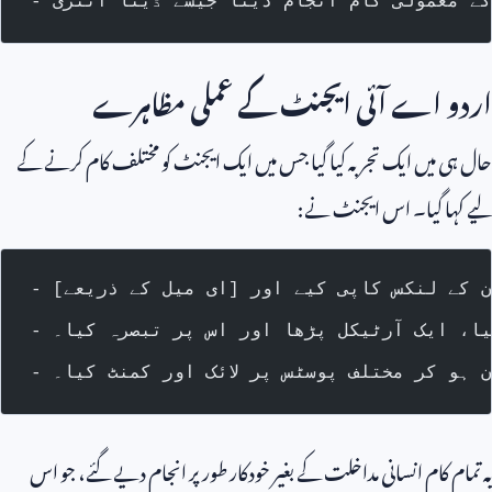
 کے معمولی کام انجام دینا جیسے ڈیٹا انٹری
اردو اے آئی ایجنٹ کے عملی مظاہرے
حال ہی میں ایک تجربہ کیا گیا جس میں ایک ایجنٹ کو مختلف کام کرنے کے
لیے کہا گیا۔ اس ایجنٹ نے:
گیا، ایک آرٹیکل پڑھا اور اس پر تبصرہ کیا۔
ان ہو کر مختلف پوسٹس پر لائک اور کمنٹ کیا۔
یہ تمام کام انسانی مداخلت کے بغیر خودکار طور پر انجام دیے گئے، جو اس