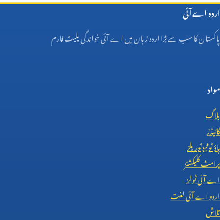
اردو اے آئی
پاکستان کا سب سے بڑا اردو زبان میں اے آئی خواندگی پلیٹ فارم
مواد
بلاگ
گائیڈز
ہاؤ ٹو ٹیوٹوریلز
پرامٹ کلیکشنز
اے آئی ٹولز
اردو اے آئی لغت
تلاش