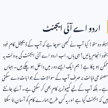
اردو اے آئی ایجنٹ
ہیلو دوستو! کیا آپ نے کبھی سوچا ہے کہ آپ کے ڈیجیٹل کام خود
بخود انجام پائیں؟ جی ہاں، اب اردو اے آئی ایجنٹ کی بدولت یہ
ممکن ہو چکا ہے! ہم ایک ایسے دور میں داخل ہو چکے ہیں۔ جہاں
مصنوعی ذہانت نہ صرف آپ کے سوالات کے جوابات دے سکتی
ہے۔ بلکہ آپ کے لیے کمپیوٹر پر کام بھی کر سکتی ہے۔ آئیے جانتے
ہیں کہ ایجنٹ کیا ہے اور یہ کس طرح ہمارے کام کو آسان بنا سکتا