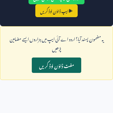
ایپ ڈاؤن لوڈ کریں
يہ مضمون پسند آيا؟ اردو اے آئی ايپ ميں ہزاروں ايسے مضامين
پڑھيں
مفت ڈاؤن لوڈ کريں