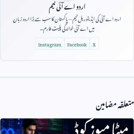
اردو اے آئی ٹیم
اردو اے آئی کی ایڈیٹوریل ٹیم — پاکستان کا سب سے بڑا اردو زبان
میں اے آئی خواندگی پلیٹ فارم۔
Instagram
Facebook
X
متعلقہ مضامین