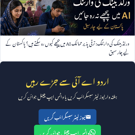
ورلڈ بینک کی وارننگ: ترقی پذیر ممالک
AI
میں پیچھے کیوں رہ سکتے ہیں؟ پاکستان کے
لیے چار سبق
اردو اے آئی سے جڑے رہیں
ہفتہ وار نیوز لیٹر سبسکرائب کریں یا واٹس ایپ چینل جوائن کریں
نیوز لیٹر سبسکرائب کریں
واٹس ایپ چینل جوائن کریں