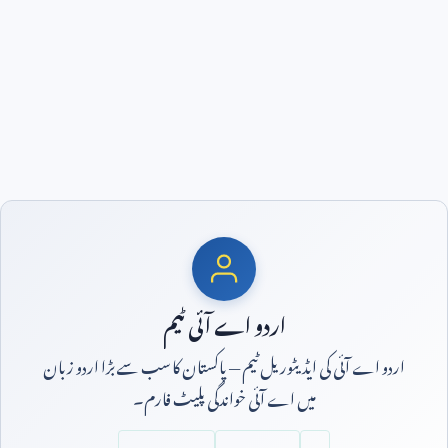
اردو اے آئی ٹیم
اردو اے آئی کی ایڈیٹوریل ٹیم — پاکستان کا سب سے بڑا اردو زبان
میں اے آئی خواندگی پلیٹ فارم۔