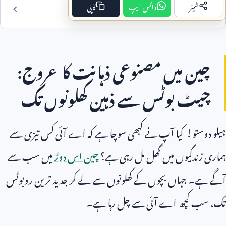
شیئر
واٹس ایپ
کاپی
فہرست مضمون
چین میں مصنوعی ذہانت کا عروج:
چیٹ بوٹس سے ذہین کھلونوں تک
ہیلو دوستو! کیا آپ نے کبھی سوچا ہے کہ اے آئی کس تیزی سے
ہماری زندگیوں میں گھل مل رہی ہے؟
چین اس دوڑ
میں سب سے
آگے ہے۔ جہاں بچوں کے کھلونوں سے لے کر جدید ترین روبوٹس
تک، سب کچھ اے آئی سے چل رہا ہے۔