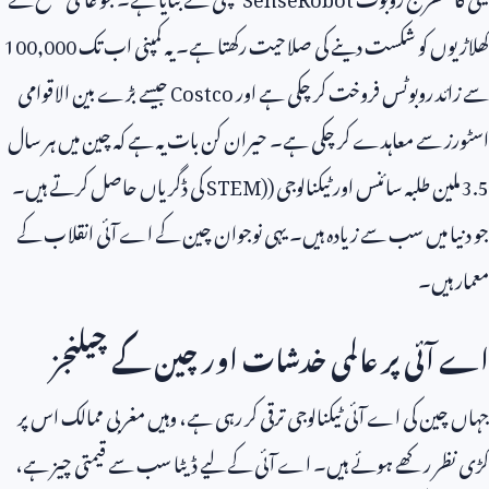
کھلاڑیوں کو شکست دینے کی صلاحیت رکھتا ہے۔ یہ کمپنی اب تک
100,000
سے زائد روبوٹس فروخت کر چکی ہے اور
Costco
جیسے بڑے بین الاقوامی
اسٹورز سے معاہدے کر چکی ہے۔ حیران کن بات یہ ہے کہ چین میں ہر سال
3.5
ملین طلبہ سائنس اور ٹیکنالوجی (
STEM)
کی ڈگریاں حاصل کرتے ہیں۔
جو دنیا میں سب سے زیادہ ہیں۔ یہی نوجوان چین کے اے آئی انقلاب کے
معمار ہیں۔
اے آئی پر عالمی خدشات اور چین کے چیلنجز
جہاں چین کی اے آئی ٹیکنالوجی ترقی کر رہی ہے، وہیں مغربی ممالک اس پر
کڑی نظر رکھے ہوئے ہیں۔ اے آئی کے لیے ڈیٹا سب سے قیمتی چیز ہے،