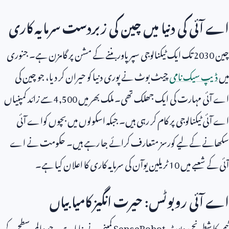
اے آئی کی دنیا میں چین کی زبردست سرمایہ کاری
چین
2030
تک ایک ٹیکنالوجی سپر پاور بننے کے مشن پر گامزن ہے۔ جنوری
میں
ڈیپ سیک نامی
چیٹ بوٹ نے پوری دنیا کو حیران کر دیا، جو چین کی
اے آئی مہارت کی ایک جھلک تھی۔ ملک بھر میں
4,500
سے زائد کمپنیاں
اے آئی ٹیکنالوجی پر کام کر رہی ہیں۔ جبکہ اسکولوں میں بچوں کواے آئی
سکھانے کے لیے کورسز متعارف کرائے جا رہے ہیں۔ حکومت نے اے
آئی کے شعبے میں
10
ٹریلین یوآن کی سرمایہ کاری کا اعلان کیا ہے۔
اے آئی روبوٹس: حیرت انگیز کامیابیاں
ٹیمی کا شطرنج روبوٹ
SenseRobot
کمپنی نے بنایا ہے۔ جو عالمی سطح کے