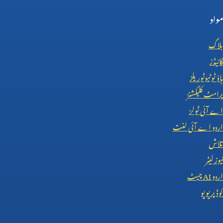
مواد
بلاگ
گائیڈز
ہاؤ ٹو ٹیوٹوریلز
پرامٹ کلیکشنز
اے آئی ٹولز
اردو اے آئی لغت
تلاش
نیوز لیٹر
اردو
AI
چیٹ
کوڈ پریویو