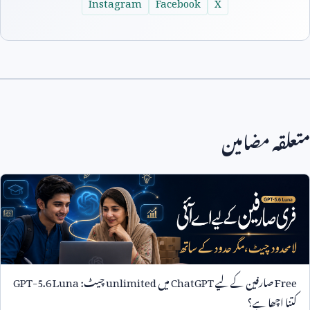
Instagram
Facebook
X
متعلقہ مضامین
Free
صارفین کے لیے
ChatGPT
میں
unlimited
چیٹ:
GPT-5.6 Luna
کتنا اچھا ہے؟