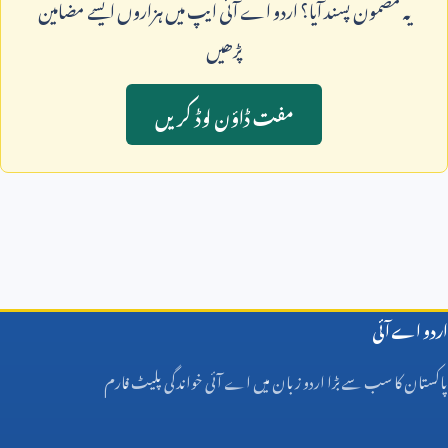
يہ مضمون پسند آيا؟ اردو اے آئی ايپ ميں ہزاروں ايسے مضامين
پڑھيں
مفت ڈاؤن لوڈ کريں
اردو اے آئی
پاکستان کا سب سے بڑا اردو زبان میں اے آئی خواندگی پلیٹ فارم