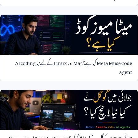
Meta Muse Code
کیا ہے؟
Mac
اور
Linux
کے لیے نیا
AI coding
agent
جولائی
2026
میں گوگل نے کیا نیا لانچ کیا؟
Gemini
،
Search
اور
AI agents