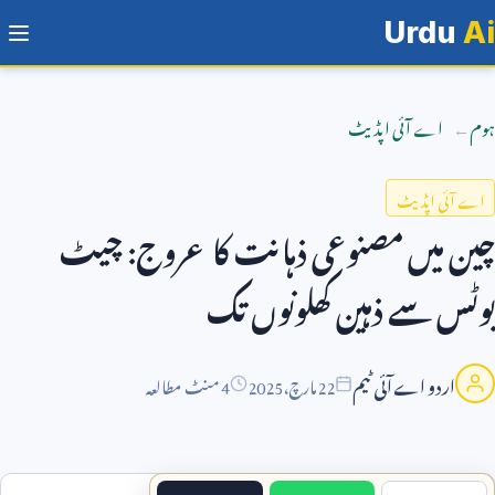
Urdu
Ai
ہوم
اے آئی اپڈیٹ
اے آئی اپڈیٹ
چین میں مصنوعی ذہانت کا عروج: چیٹ
بوٹس سے ذہین کھلونوں تک
اردو اے آئی ٹیم
22
مارچ،
2025
4 منٹ مطالعہ