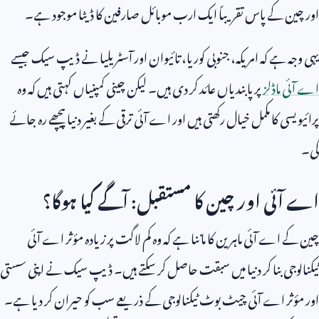
اور چین کے پاس تقریباً ایک ارب موبائل صارفین کا ڈیٹا موجود ہے۔
یہی وجہ ہے کہ امریکہ، جنوبی کوریا، تائیوان اور آسٹریلیا نے ڈیپ سیک جیسے
اے آئی ماڈلز
پر پابندیاں عائد کر دی ہیں۔ لیکن چینی کمپنیاں کہتی ہیں کہ وہ
پرائیویسی کا مکمل خیال رکھتی ہیں اور اے آئی ترقی کے بغیر دنیا پیچھے رہ جائے
گی۔
اے آئی اور چین کا مستقبل: آگے کیا ہوگا؟
چین کے اے آئی ماہرین کا ماننا ہے کہ وہ کم لاگت پر زیادہ مؤثر اے آئی
ٹیکنالوجی بنا کر دنیا میں سبقت حاصل کر سکتے ہیں۔ ڈیپ سیک نے اپنی سستی
اور مؤثر اے آئی چیٹ بوٹ ٹیکنالوجی کے ذریعے سب کو حیران کر دیا ہے۔