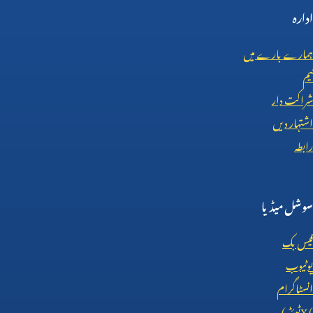
ادارہ
ہمارے بارے میں
ٹیم
شراکت دار
اشتہار دیں
رابطہ
سوشل میڈیا
فیس بک
یوٹیوب
انسٹاگرام
X (
ٹوئٹر)