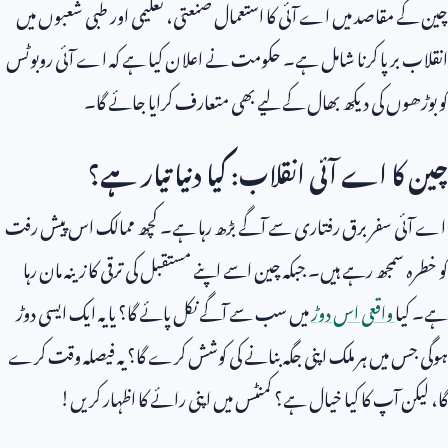
چین کے مقاصد میں اے آئی کا استعمال صنعتی، تعلیمی اور طبی شعبوں میں
انقلاب برپا کرنا شامل ہے۔ حکومت نے اعلان کیا ہے کہ اے آئی روبوٹس
کو بوڑھوں کی دیکھ بھال کے لیے بھی متعارف کرایا جائے گا۔
چین کا اے آئی انقلاب: کیا دنیا تیار ہے؟
اے آئی سفر برق رفتاری سے آگے بڑھ رہا ہے۔ کچھ ممالک اس پیش رفت
کو خطرہ سمجھ رہے ہیں۔ جبکہ چین اسے اپنے مستقبل کی ترقی کا زینہ مان رہا
ہے۔ کیا
واقعی اس دوڑ
میں سب سے آگے نکل پائے گا؟ یا یہ ایک ایسی دوڑ
ہوگی جس میں ہر ملک اپنی جگہ بنانے کی کوشش کرے گا؟ یہ فیصلہ وقت کرے
گا، لیکن آپ کا کیا خیال ہے؟ کمنٹس میں اپنی رائے کا اظہار کریں!