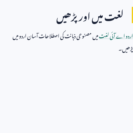
لغت میں اور پڑھیں
اردو اے آئی لغت
میں مصنوعی ذہانت کی اصطلاحات آسان اردو میں
پڑھیں۔