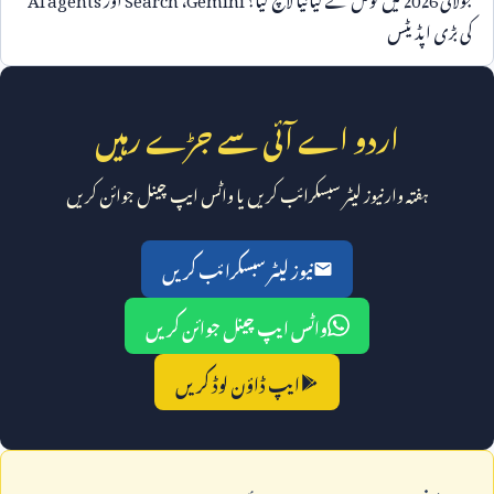
کی بڑی اپڈیٹس
اردو اے آئی سے جڑے رہیں
ہفتہ وار نیوز لیٹر سبسکرائب کریں یا واٹس ایپ چینل جوائن کریں
نیوز لیٹر سبسکرائب کریں
واٹس ایپ چینل جوائن کریں
ایپ ڈاؤن لوڈ کریں