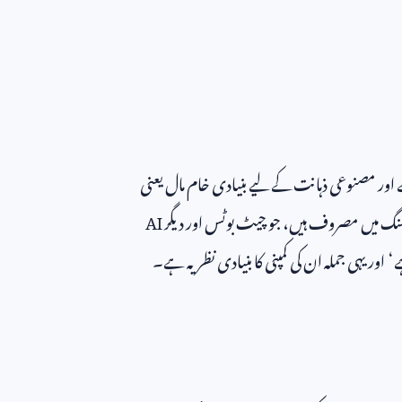
 اور مصنوعی ذہانت کے لیے بنیادی خام مال یعنی
 لیبلنگ میں مصروف ہیں، جو چیٹ بوٹس اور دیگر
AI
‘ اور یہی جملہ ان کی کمپنی کا بنیادی نظریہ ہے۔