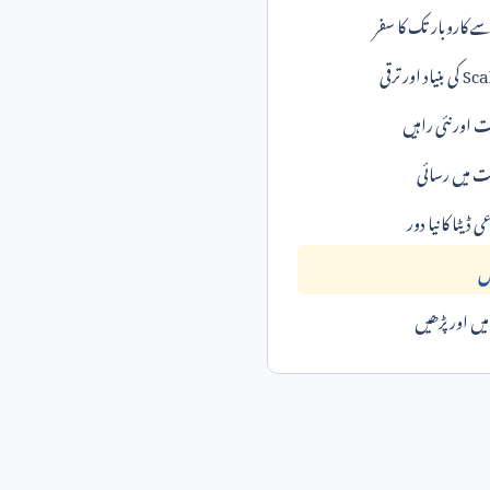
سے کاروبار تک کا سفر
اد اور ترقی
 اور نئی راہیں
 میں رسائی
ڈیٹا کا نیا دور
ں
ں اور پڑھیں