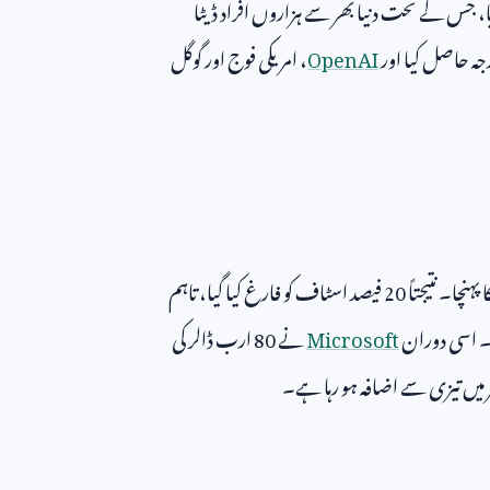
جس کے تحت دنیا بھر سے ہزاروں افراد ڈیٹا
جہ حاصل کیا اور
OpenAI
، امریکی فوج اور گوگل
 پہنچا۔ نتیجتاً
20
فیصد اسٹاف کو فارغ کیا گیا، تاہم
گیا۔ اسی دوران
Microsoft
نے
80
ارب ڈالر کی
چر میں تیزی سے اضافہ ہو رہا ہے۔