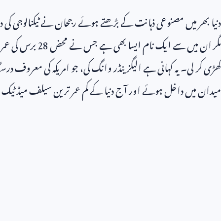
دنیا بھر میں مصنوعی ذہانت کے بڑھتے ہوئے رجحان نے ٹیکنالوجی کی 
مگر ان میں سے ایک نام ایسا بھی ہے جس نے محض
28
برس کی عمر م
کھڑی کر لی۔ یہ کہانی ہے الیگزینڈر وانگ کی، جو امریکہ کی معروف درسگاہ 
میدان میں داخل ہوئے اور آج دنیا کے کم عمر ترین سیلف میڈ ٹیک