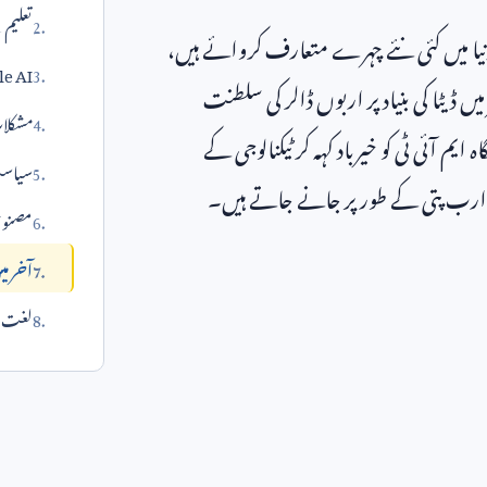
تعلیم 
دنیا میں کئی نئے چہرے متعارف کروائے ہیں،
Scale AI کی بنی
یں ڈیٹا کی بنیاد پر اربوں ڈالر کی سلطنت
مشکلات
ایم آئی ٹی کو خیرباد کہہ کر ٹیکنالوجی کے
سیاست
 ارب پتی کے طور پر جانے جاتے ہیں۔
مصنوعی 
آخر می
لغت می