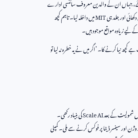
 ہوئے، جہاں ان کے والدین معروف سائنسی ادارے
کھائی اور جلد ہی
MIT
میں داخلہ لیا۔ تاہم کچھ
ے لیے زیادہ مواقع موجود ہیں۔
 کچھ نیا کرنے کا۔ ’اگر میں نے یہ خطرہ نہ لیا تو
یں شمولیت کے بعد
Scale AI
کی بنیاد رکھی۔
ر وژن اور سینسر ڈیٹا پر فوکس کرنے سے ملی۔ کمپنی