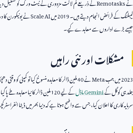
نے
Remotasks
کے ذریعے کم لاگت مزدوری کے نیٹ ورک کو تشکیل دیا، 
لیبلنگ کے فرائض انجام دیتے ہیں۔
2019
میں
Scale AI
نے یونیکورن کا در
جیسے بڑے اداروں سے معاہدے کیے۔
مشکلات اور نئی راہیں
2023
میں جب
Meta
نے
40
ملین ڈالر کا معاہدہ منسوخ کیا تو کمپنی کو وقتی دھچکا
جلد ہی گوگل کے
Gemini
ماڈل
کے لیے
120
ملین ڈالر کا نیا معاہدہ طے پا 
سرمایہ کاری کا اعلان کیا، جس سے واضح ہوتا ہے کہ دنیا بھر میں ڈیٹا انفراسٹرک