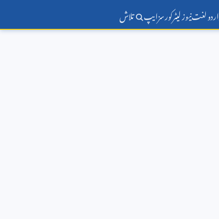
اردو لغت
نیوز لیٹر
کورسز
ایپ
تلاش