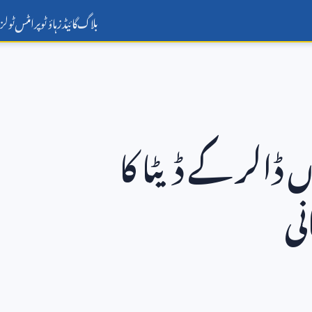
بلاگ
گائیڈز
ہاؤ ٹو
پرامٹس
ٹولز
 ڈالر کے ڈیٹا کا
نی