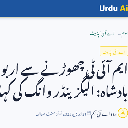
Urdu
Ai
ہوم
اے آئی اپڈیٹ
اے آئی اپڈیٹ
ایم آئی ٹی چھوڑنے سے اربوں
بادشاہ: الیگزینڈر وانگ کی کہا
اردو اے آئی ٹیم
21
اپریل،
2025
5 منٹ مطالعہ