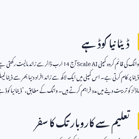
ڈیٹا نیا کوڈ ہے
وانگ کی قائم کردہ کمپنی
Scale AI
آج
14
ارب ڈالر سے زائد مالیت رکھتی ہے
ڈیٹا پر کام کرتی ہے۔ اس کمپنی میں ایک لاکھ سے زائد افراد دنیا بھر سے ڈیٹا
ماڈلز کو تربیت دینے میں مدد فراہم کرتے ہیں۔ وانگ کے مطابق، ’ڈیٹا نیا کوڈ ہے
تعلیم سے کاروبار تک کا سفر