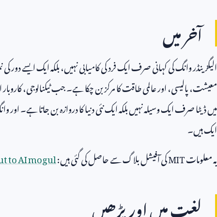
آخر میں
الیگزینڈر وانگ کی کہانی صرف ایک فرد کی کامیابی نہیں، بلکہ ایک ایسے دور کی نم
معیشت، پالیسی، اور عالمی طاقت کا مرکز بن چکا ہے۔ جب ٹیکنالوجی، کاروبا
میں ڈیٹا صرف ایک وسیلہ نہیں بلکہ ایک نئی دنیا کا دروازہ بن جاتا ہے۔ او
ایک ہیں۔
یہ معلومات
MIT
کی آفیشل بلاگ سے حاصل کی گئی ہیں:
t to AI mogul
لغت میں اور پڑھیں