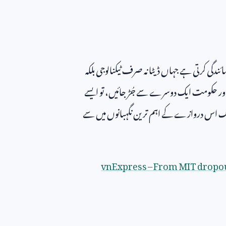
ائندگی کرتی ہے جہاں ڈیٹا نہ صرف ٹیکنالوجی بلکہ
ر اور حکومت ایک دوسرے سے جُڑ جائیں، تو ایسے
ر وانگ اس دروازے کے اہم ترین نگہبانوں میں سے
vnExpress
–
From MIT dropou