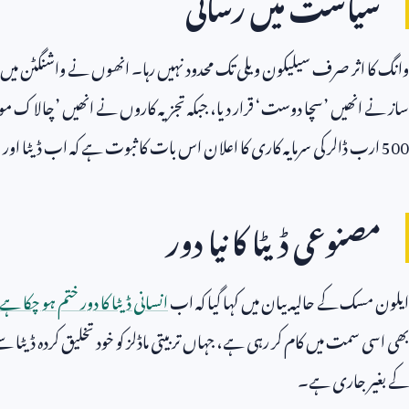
سیاست میں رسائی
وانگ کا اثر صرف سیلیکون ویلی تک محدود نہیں رہا۔ انھوں نے واشنگٹن میں
ساز نے انھیں ’سچا دوست‘ قرار دیا، جبکہ تجزیہ کاروں نے انھیں ’چالاک م
500
ارب ڈالر کی سرمایہ کاری کا اعلان اس بات کا ثبوت ہے کہ اب ڈیٹا اور
مصنوعی ڈیٹا کا نیا دور
ایلون مسک کے حالیہ بیان میں کہا گیا کہ اب
انسانی ڈیٹا کا دور ختم ہو چکا ہے
بھی اسی سمت میں کام کر رہی ہے، جہاں تربیتی ماڈلز کو خود تخلیق کردہ ڈیٹا سے 
کے بغیر جاری ہے۔