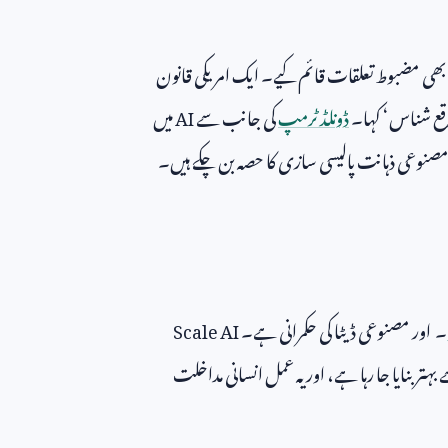
 بھی مضبوط تعلقات قائم کیے۔ ایک امریکی قانون
وقع شناس‘ کہا۔
ڈونلڈ ٹرمپ
کی جانب سے
AI
میں
 مصنوعی ذہانت پالیسی سازی کا حصہ بن چکے ہیں۔
۔ اور مصنوعی ڈیٹا کی حکمرانی ہے۔
Scale AI
بہتر بنایا جا رہا ہے، اور یہ عمل انسانی مداخلت