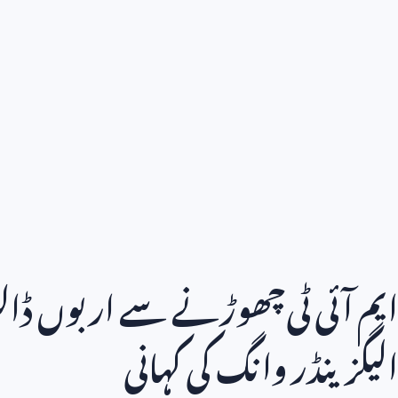
ایم آئی ٹی چھوڑنے سے اربوں ڈالر 
الیگزینڈر وانگ کی کہانی