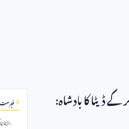
کے ڈیٹا کا بادشاہ:
فہرست
ڈیٹا نی