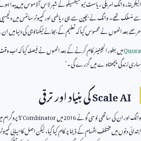
الیگزینڈر وانگ امریکی ریاست نیو میکسیکو کے شہر لاس آلاموس میں پیدا
سے منسلک تھے۔ وانگ نے بچپن سے ہی ریاضی اور کمپیوٹر سائنس میں دلچسپی د
عرصے بعد انھوں نے محسوس کیا کہ تعلیم کے بجائے ٹیکنالوجی کی دنیا میں ان ک
Quora
میں بطور انجینیئر کام کرنے کے بعد انھوں نے فیصلہ کیا کہ اب وقت ہے
ساری زندگی پچھتاوے میں گزرے گی۔‘
Scale AI
کی بنیاد اور ترقی
وانگ اور ان کی ساتھی لوسی گو نے
2016
میں
Y Combinator
پروگرام م
ابتدائی دنوں میں مختلف اقسام کے ڈیٹا پر کام کیا گیا، لیکن اصل کامیابی کمپیوٹ