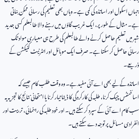
جہاں اسکول اور اساتذہ کی کمی ہے۔ وہاں بھی تعلیم کی رسائی ممکن بناتی
ہے۔ مثال کے طور پر، ایک غریب گاؤں میں رہنے والا طالبعلم کسی جدید
شہر میں تعلیم حاصل کرنے والے طالبعلم کی طرح ہی معیاری مواد تک
رسائی حاصل کر سکتا ہے۔ صرف ایک موبائل اور انٹرنیٹ کنیکشن کے
ذریعے۔
اساتذہ کے لیے بھی اے آئی مفید ہے۔ وہ وقت طلب کام جیسے کہ
اسائنمنٹس چیک کرنا، طلبہ کی کارکردگی کا ڈیٹا تیار کرنا یا امتحانی نتائج کا تجزیہ یہ
سب کام اے آئی کے سپرد کر سکتے ہیں۔ اور خود طلبہ کی رہنمائی، تربیت اور
انفرادی مسائل پر توجہ دے سکتے ہیں۔