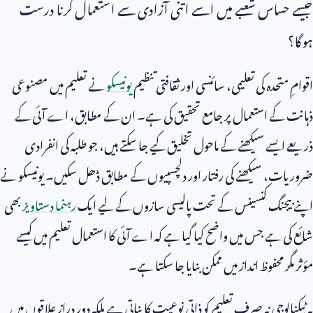
جیسے حساس شعبے میں اسے اتنی آزادی سے استعمال کرنا درست
ہوگا؟
اقوامِ متحدہ کی تعلیمی، سائنسی اور ثقافتی تنظیم
یونیسکو
نے تعلیم میں مصنوعی
ذہانت کے استعمال پر جامع تحقیق کی ہے۔ ان کے مطابق، اے آئی کے
ذریعے ایسے سیکھنے کے ماحول تخلیق کیے جا سکتے ہیں، جو طلبہ کی انفرادی
ضروریات، سیکھنے کی رفتار اور دلچسپیوں کے مطابق ڈھل سکیں۔ یونیسکو نے
اپنے بیجنگ کنسینس کے تحت پالیسی سازوں کے لیے ایک
رہنما دستاویز
بھی
شائع کی ہے جس میں واضح کیا گیا ہے کہ اے آئی کا استعمال تعلیم میں کیسے
مؤثر مگر محفوظ انداز میں ممکن بنایا جا سکتا ہے۔
یہ ٹیکنالوجی نہ صرف تعلیم کو ذاتی نوعیت کا بناتی ہے بلکہ دور دراز علاقوں میں