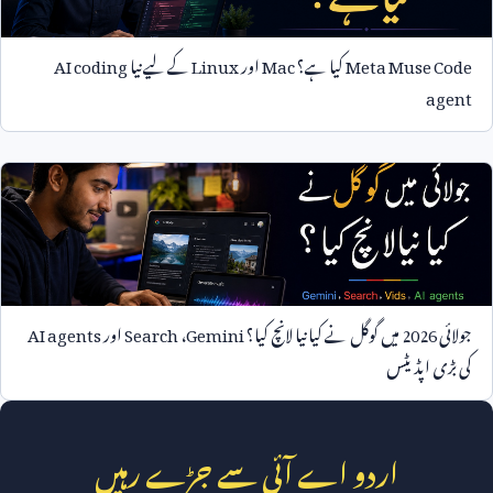
Meta Muse Code
کیا ہے؟
Mac
اور
Linux
کے لیے نیا
AI coding
agent
جولائی
2026
میں گوگل نے کیا نیا لانچ کیا؟
Gemini
،
Search
اور
AI agents
کی بڑی اپڈیٹس
اردو اے آئی سے جڑے رہیں