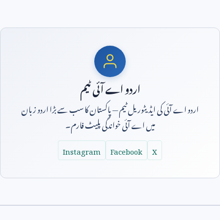
اردو اے آئی ٹیم
اردو اے آئی کی ایڈیٹوریل ٹیم — پاکستان کا سب سے بڑا اردو زبان
میں اے آئی خواندگی پلیٹ فارم۔
Instagram
Facebook
X