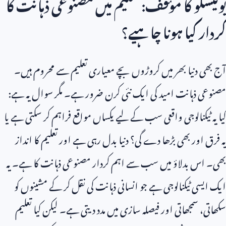
یونیسکو کا مؤقف: تعلیم میں مصنوعی ذہانت کا
کردار کیا ہونا چاہیے؟
آج بھی دنیا بھر میں کروڑوں بچے معیاری تعلیم سے محروم ہیں۔
مصنوعی ذہانت امید کی ایک نئی کرن ضرور ہے۔ مگر سوال یہ ہے:
کیا یہ ٹیکنالوجی واقعی سب کے لیے یکساں مواقع فراہم کر سکتی ہے یا
یہ فرق اور بھی بڑھا دے گی؟ دنیا بدل رہی ہے اور تعلیم کا انداز
بھی۔ اس بدلاؤ میں سب سے اہم کردار مصنوعی ذہانت کا ہے۔ یہ
ایک ایسی ٹیکنالوجی ہے جو انسانی ذہانت کی نقل کر کے مشینوں کو
سکھاتی، سمجھاتی اور فیصلہ سازی میں مدد دیتی ہے۔ لیکن کیا تعلیم