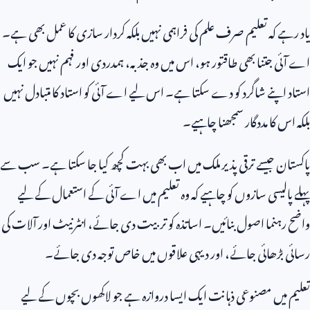
یاد رہے کہ تعلیم صرف علم کی فراہمی نہیں بلکہ کردار سازی کا عمل بھی ہے۔
اے آئی جتنا بھی طاقتور ہو، اس میں وہ جذبہ، ہمدردی اور فہم نہیں جو ایک
استاد اپنے شاگرد کو دے سکتا ہے۔ اس لیے اے آئی کو استاد کا متبادل نہیں
بلکہ اس کا مددگار سمجھنا چاہیے۔
پاکستان جیسے ترقی پذیر ملک میں اب بھی بہت کچھ کیا جا سکتا ہے۔ سب سے
پہلے پالیسی سازوں کو چاہیے کہ وہ تعلیم میں اے آئی کے استعمال کے لیے
واضح رہنما اصول بنائیں۔ اساتذہ کو تربیت دی جائے، انٹرنیٹ اور آلات کی
رسائی بڑھائی جائے، اور دیہی علاقوں میں خاص توجہ دی جائے۔
تعلیم میں مصنوعی ذہانت ایک ایسا دروازہ ہے جو لاکھوں بچوں کے لیے