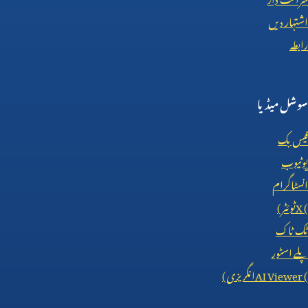
اشتہار دیں
رابطہ
سوشل میڈیا
فیس بک
یوٹیوب
انسٹاگرام
X (
ٹوئٹر)
ٹک ٹاک
پلے اسٹور
AI Viewer (
انگریزی)