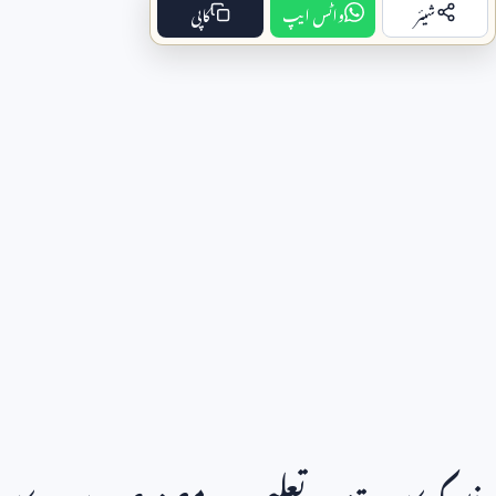
شیئر
واٹس ایپ
کاپی