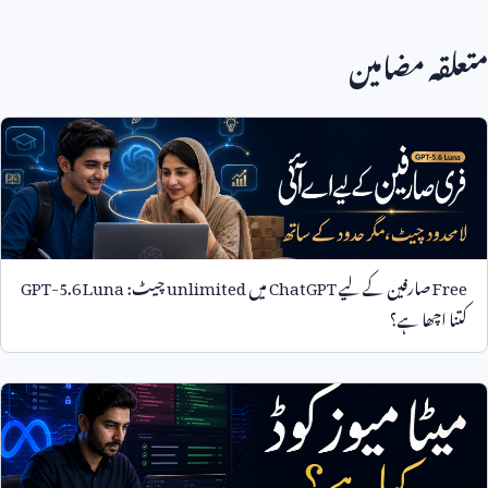
متعلقہ مضامین
Free
صارفین کے لیے
ChatGPT
میں
unlimited
چیٹ:
GPT-5.6 Luna
کتنا اچھا ہے؟