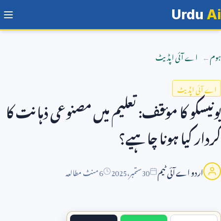
Urdu
Ai
ہوم
اے آئی اپڈیٹ
اے آئی اپڈیٹ
یونیسکو کا مؤقف: تعلیم میں مصنوعی ذہانت کا
کردار کیا ہونا چاہیے؟
اردو اے آئی ٹیم
30
ستمبر،
2025
6 منٹ مطالعہ