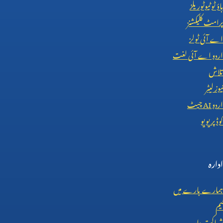
ہاؤ ٹو ٹیوٹوریلز
پرامٹ کلیکشنز
اے آئی ٹولز
اردو اے آئی لغت
تلاش
نیوز لیٹر
اردو
AI
چیٹ
کوڈ پریویو
ادارہ
ہمارے بارے میں
ٹیم
شراکت دار