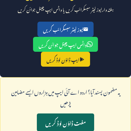
ہفتہ وار نیوز لیٹر سبسکرائب کریں یا واٹس ایپ چینل جوائن کریں
نیوز لیٹر سبسکرائب کریں
واٹس ایپ چینل جوائن کریں
ایپ ڈاؤن لوڈ کریں
يہ مضمون پسند آيا؟ اردو اے آئی ايپ ميں ہزاروں ايسے مضامين
پڑھيں
مفت ڈاؤن لوڈ کريں