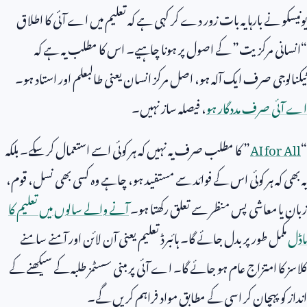
یونیسکو نے بارہا یہ بات زور دے کر کہی ہے کہ تعلیم میں اے آئی کا اطلاق
“انسانی مرکزیت” کے اصول پر ہونا چاہیے۔ اس کا مطلب یہ ہے کہ
ٹیکنالوجی صرف ایک آلہ ہو، اصل مرکز انسان یعنی طالبعلم اور استاد ہو۔
اے آئی صرف مددگار ہو
، فیصلہ ساز نہیں۔
“
AI for All
” کا مطلب صرف یہ نہیں کہ ہر کوئی اسے استعمال کر سکے۔ بلکہ
یہ بھی کہ ہر کوئی اس کے فوائد سے مستفید ہو، چاہے وہ کسی بھی نسل، قوم،
زبان یا معاشی پس منظر سے تعلق رکھتا ہو۔
آنے والے سالوں میں تعلیم کا
ماڈل
مکمل طور پر بدل جائے گا۔ ہائبرڈ تعلیم یعنی آن لائن اور آمنے سامنے
کلاسز کا امتزاج عام ہو جائے گا۔ اے آئی پر مبنی سسٹمز طلبہ کے سیکھنے کے
انداز کو پہچان کر اسی کے مطابق مواد فراہم کریں گے۔