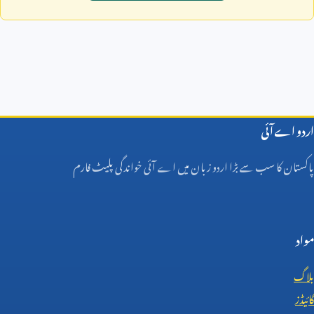
اردو اے آئی
پاکستان کا سب سے بڑا اردو زبان میں اے آئی خواندگی پلیٹ فارم
مواد
بلاگ
گائیڈز