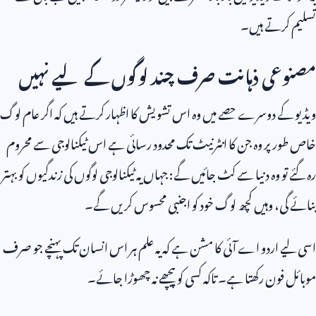
تسلیم کرتے ہیں۔
مصنوعی ذہانت صرف چند لوگوں کے لیے نہیں
ویڈیو کے دوسرے حصے میں وہ اس تشویش کا اظہار کرتے ہیں کہ اگر عام لوگ
خاص طور پر وہ جن کا انٹرنیٹ تک محدود رسائی ہے اس ٹیکنالوجی سے محروم
رہ گئے تو وہ دنیا سے کٹ جائیں گے: جہاں یہ ٹیکنالوجی لوگوں کی زندگیوں کو بہتر
بنائے گی، وہیں کچھ لوگ خود کو اجنبی محسوس کریں گے۔
اسی لیے اردو اے آئی کا مشن ہے کہ یہ علم ہر اس انسان تک پہنچے جو صرف
موبائل فون رکھتا ہے۔ تاکہ کسی کو پیچھے نہ چھوڑا جائے۔