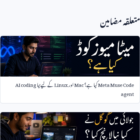
متعلقہ مضامین
Meta Muse Code
کیا ہے؟
Mac
اور
Linux
کے لیے نیا
AI coding
agent