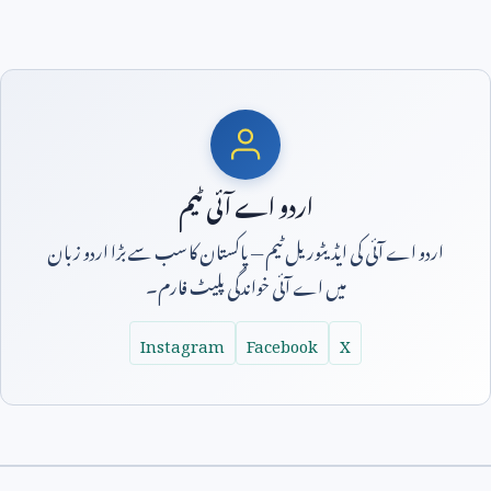
اردو اے آئی ٹیم
اردو اے آئی کی ایڈیٹوریل ٹیم — پاکستان کا سب سے بڑا اردو زبان
میں اے آئی خواندگی پلیٹ فارم۔
Instagram
Facebook
X