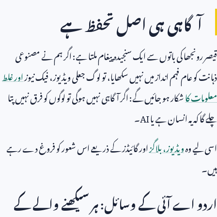
آگاہی ہی اصل تحفظ ہے
قیصر رونجھا کی باتوں سے ایک سنجیدہ پیغام ملتا ہے: اگر ہم نے مصنوعی
ذہانت کو عام فہم انداز میں نہیں سکھایا، تو لوگ جعلی ویڈیوز، فیک نیوز
اور غلط
معلومات کا
شکار ہو جائیں گے: اگر آگاہی نہیں ہوگی تو لوگوں کو فرق نہیں پتا
چلے گا کہ یہ انسان ہے یا
AI
۔
اسی لیے وہ
ویڈیوز، بلاگز
اور گائیڈز کے ذریعے اس شعور کو فروغ دے رہے
ہیں۔
اردو اے آئی کے وسائل: ہر سیکھنے والے کے