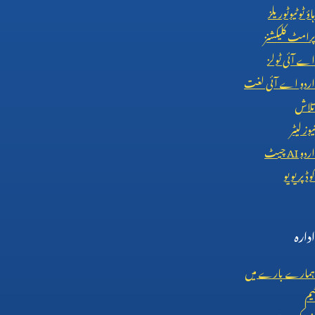
ہاؤ ٹو ٹیوٹوریلز
پرامٹ کلیکشنز
اے آئی ٹولز
اردو اے آئی لغت
تلاش
نیوز لیٹر
اردو
AI
چیٹ
کوڈ پریویو
ادارہ
ہمارے بارے میں
ٹیم