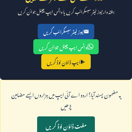
ہفتہ وار نیوز لیٹر سبسکرائب کریں یا واٹس ایپ چینل جوائن کریں
نیوز لیٹر سبسکرائب کریں
واٹس ایپ چینل جوائن کریں
ایپ ڈاؤن لوڈ کریں
يہ مضمون پسند آيا؟ اردو اے آئی ايپ ميں ہزاروں ايسے مضامين
پڑھيں
مفت ڈاؤن لوڈ کريں