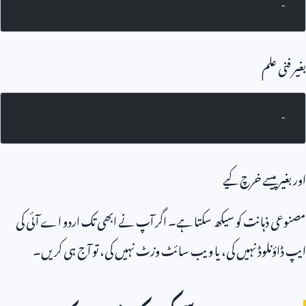
-
بغیر فنی علم
-
اور بغیر پیسے خرچ کیے
مصنوعی ذہانت کو سیکھ سکتا ہے۔ اگر آپ نے ابھی تک اردو اے آئی کی
ایپ ڈاؤنلوڈ نہیں کی، یا ویب سائٹ وزٹ نہیں کی، تو آج ہی کریں۔