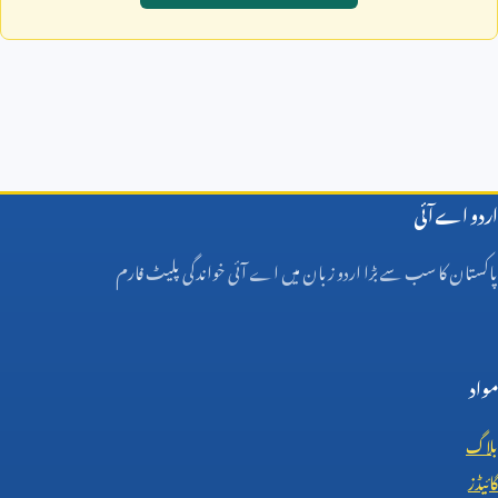
اردو اے آئی
پاکستان کا سب سے بڑا اردو زبان میں اے آئی خواندگی پلیٹ فارم
مواد
بلاگ
گائیڈز