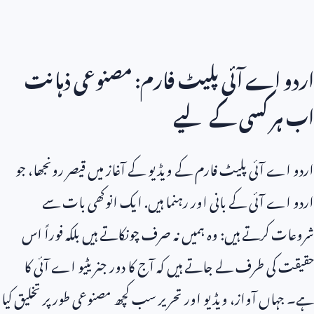
اردو اے آئی پلیٹ فارم: مصنوعی ذہانت
اب ہر کسی کے لیے
اردو اے آئی پلیٹ فارم کے ویڈیو کے آغاز میں قیصر رونجھا، جو
اردو اے آئی کے بانی اور رہنما ہیں. ایک انوکھی بات سے
شروعات کرتے ہیں: وہ ہمیں نہ صرف چونکاتے ہیں بلکہ فوراً اس
حقیقت کی طرف لے جاتے ہیں کہ آج کا دور جنریٹیو اے آئی کا
ہے۔ جہاں آواز، ویڈیو اور تحریر سب کچھ مصنوعی طور پر تخلیق کیا