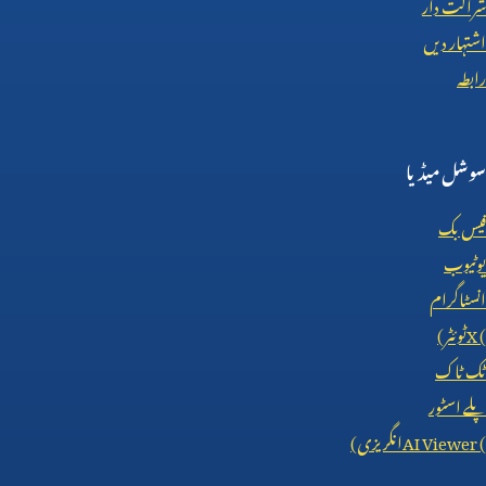
شراکت دار
اشتہار دیں
رابطہ
سوشل میڈیا
فیس بک
یوٹیوب
انسٹاگرام
X (
ٹوئٹر)
ٹک ٹاک
پلے اسٹور
AI Viewer (
انگریزی)