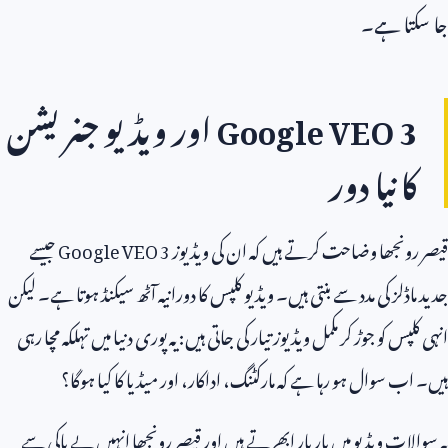
جا سکتا ہے۔
Google VEO 3
اور ویڈیو جنریشن
کا نیا دور
قیصر رونجھا وضاحت کرتے ہیں کہ ان کی ویڈیوز
Google VEO 3
جیسے
جدید ماڈلز کی مدد سے بنتی ہیں۔ ویڈیو کلپس کا دورانیہ آٹھ سیکنڈ ہوتا ہے۔ لیکن
انہی کلپس کو جوڑ کر مکمل ویڈیوز تیار کی جاتی ہیں: یہ پوری دنیا میں تہلکہ مچا رہی
ہیں۔ اب سوال ہو رہا ہے کہ مارکٹنگ، اداکار، اور میڈیا کا کیا ہوگا؟
یہ سوالات ویڈیو میں بار بار ابھرتے ہیں اور قیصر رونجھا انہیں بے باکی سے