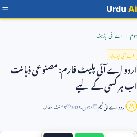
Urdu
Ai
ہوم
اے آئی اپڈیٹ
اے آئی اپڈیٹ
اردو اے آئی پلیٹ فارم: مصنوعی ذہانت
اب ہر کسی کے لیے
اردو اے آئی ٹیم
3
جون،
2025
5 منٹ مطالعہ