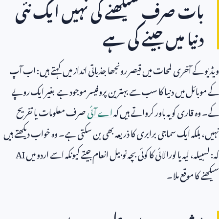
بات صرف سیکھنے کی نہیں ایک نئی
دنیا میں جینے کی ہے
ویڈیو کے آخری لمحات میں قیصر رونجھا جذباتی انداز میں کہتے ہیں: اب آپ
کے موبائل میں دنیا کا سب سے بہترین پروفیسر موجود ہے بغیر ایک روپے
کے۔ وہ قاری کو یہ باور کرواتے ہیں کہ
اے آئی
صرف معلومات یا تفریح
نہیں، بلکہ ایک سماجی برابری کا ذریعہ بھی بن سکتی ہے۔ وہ خواب دیکھتے ہیں
کہ: لسبیلہ، لیہ یا لورالائی کا کوئی بچہ نوبیل انعام جیتے کیونکہ اسے اردو میں
AI
سیکھنے کا موقع ملا۔