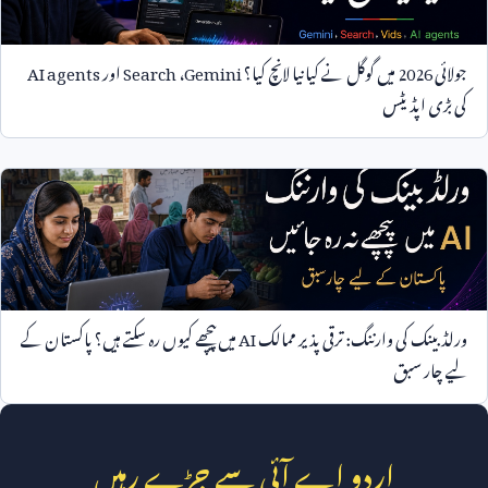
جولائی
2026
میں گوگل نے کیا نیا لانچ کیا؟
Gemini
،
Search
اور
AI agents
کی بڑی اپڈیٹس
ورلڈ بینک کی وارننگ: ترقی پذیر ممالک
AI
میں پیچھے کیوں رہ سکتے ہیں؟ پاکستان کے
لیے چار سبق
اردو اے آئی سے جڑے رہیں