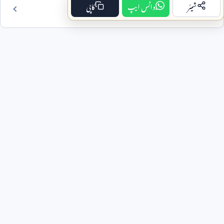
شیئر
واٹس ایپ
کاپی
فہرست مضمون