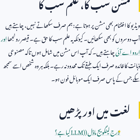
مشن سب کا، علم سب کا
ویڈیو کا اختتام بھی مشن پر ہوتا ہے: ہم صرف سکھاتے نہیں، چاہتے ہیں
آپ دوسروں کو بھی سکھائیں۔ کیونکہ یہ علم سب کا حق ہے۔ قیصر رونجھا
اور
اردو اے آئی
چاہتے ہیں۔ کہ آپ اس مشن میں شامل ہوں تاکہ مصنوعی
ذہانت کا فائدہ صرف ایک طبقے تک محدود نہ رہے۔ بلکہ ہر وہ شخص اسے سمجھ
سکے جس کے پاس صرف ایک موبائل فون ہو۔
لغت میں اور پڑھیں
لارج لینگویج ماڈل (
LLM)
کیا ہے؟