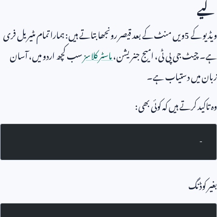
لیے
ویڈیو کے
5
ویں منٹ کے بعد قیصر رونجھا بتاتے ہیں: ہمارا تمام مٹیریل فری
ہے۔ چیٹ جی پی ٹی، امیج جنریشن،
ماسٹر کلاسز
سب کچھ اردو میں، آسان
زبان میں دستیاب ہے۔
وہ تاکید کرتے ہیں کہ کوئی بھی:
-
بغیر کوڈنگ