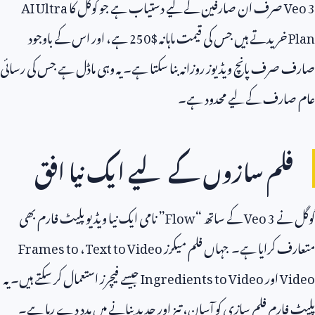
Veo 3
صرف ان صارفین کے لیے دستیاب ہے جو گوگل کا
AI Ultra
Plan
خریدتے ہیں جس کی قیمت ماہانہ $
250
ہے، اور اس کے باوجود
صارف صرف پانچ ویڈیوز روزانہ بنا سکتا ہے۔ یہ وہی ماڈل ہے جس کی رسائی
عام صارف کے لیے محدود ہے۔
فلم سازوں کے لیے ایک نیا افق
گوگل نے
Veo 3
کے ساتھ “
Flow
” نامی ایک نیا ویڈیو پلیٹ فارم بھی
متعارف کرایا ہے۔ جہاں فلم میکرز
Text to Video
،
Frames to
Video
اور
Ingredients to Video
جیسے فیچرز استعمال کر سکتے ہیں۔ یہ
پلیٹ فارم فلم سازی کو آسان، تیز اور جدید بنانے میں مدد دے رہا ہے۔