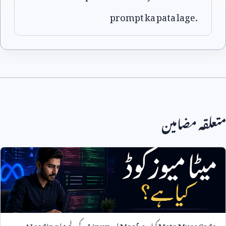
prompt ka pata lage.
متعلقہ مضامین
Meta Muse Code
کیا ہے؟
Mac
اور
Linux
کے لیے نیا
AI coding