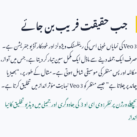
جب حقیقت فریب بن جائے
Veo 3
کی نمایاں خوبی اس کی ریئلسٹک ویژولز اور خودکار آڈیو جنریشن ہے۔
صرف ایک جملہ دینے سے ماڈل ایک مکمل سین تیار کر دیتا ہے، جس میں آواز،
مکالمہ اور پس منظر کی موسیقی شامل ہوتی ہے۔ مثال کے طور پر، “بھیڑیا
چاند پر چلاتا ہے” جیسے منظر کو
Veo 3
نہایت مؤثر انداز میں تخلیق کرتا ہے۔
پچھلے ورژن پر نظر: وی ای او
3
کی جادوگری اور جمینی میں ویڈیو تخلیق کا نیا
انداز