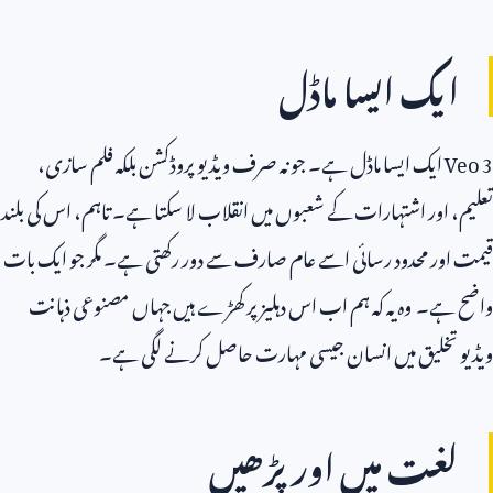
ایک ایسا ماڈل
Veo 3
ایک ایسا ماڈل ہے۔ جو نہ صرف ویڈیو پروڈکشن بلکہ فلم سازی،
تعلیم، اور اشتہارات کے شعبوں میں انقلاب لا سکتا ہے۔ تاہم، اس کی بلند
قیمت اور محدود رسائی اسے عام صارف سے دور رکھتی ہے۔ مگر جو ایک بات
واضح ہے۔ وہ یہ کہ ہم اب اس دہلیز پر کھڑے ہیں جہاں مصنوعی ذہانت
ویڈیو تخلیق میں انسان جیسی مہارت حاصل کرنے لگی ہے۔
لغت میں اور پڑھیں