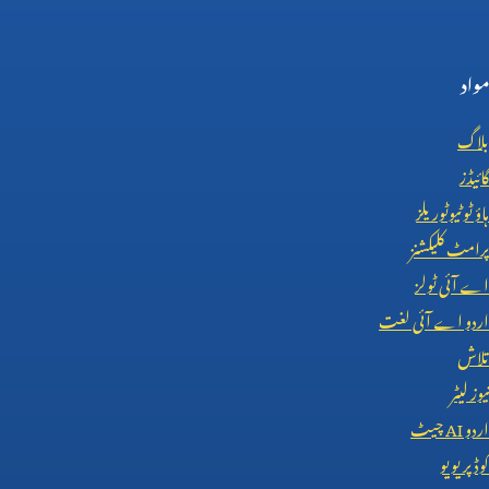
مواد
بلاگ
گائیڈز
ہاؤ ٹو ٹیوٹوریلز
پرامٹ کلیکشنز
اے آئی ٹولز
اردو اے آئی لغت
تلاش
نیوز لیٹر
اردو
AI
چیٹ
کوڈ پریویو