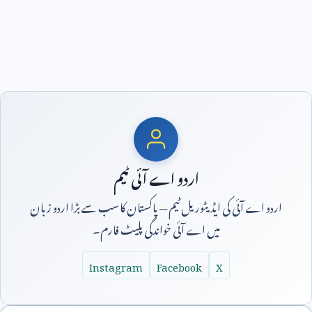
اردو اے آئی ٹیم
اردو اے آئی کی ایڈیٹوریل ٹیم — پاکستان کا سب سے بڑا اردو زبان
میں اے آئی خواندگی پلیٹ فارم۔
Instagram
Facebook
X