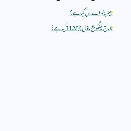
جینریٹو اے آئی کیا ہے؟
لارج لینگویج ماڈل (
LLM)
کیا ہے؟