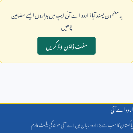
يہ مضمون پسند آيا؟ اردو اے آئی ايپ ميں ہزاروں ايسے مضامين
پڑھيں
مفت ڈاؤن لوڈ کريں
اردو اے آئی
پاکستان کا سب سے بڑا اردو زبان میں اے آئی خواندگی پلیٹ فارم