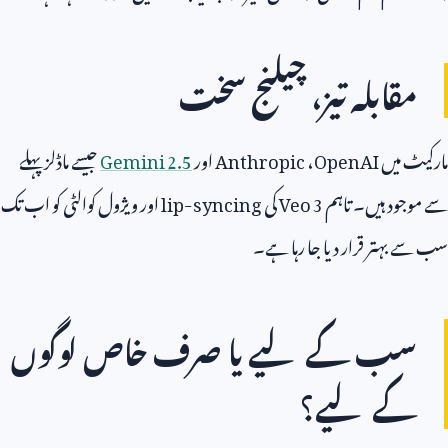
مقابلہ تیز، چیلنج سخت
مارکیٹ میں
OpenAI
،
Anthropic
اور
Gemini 2.5
جیسے ماڈلز پہلے
سے موجود ہیں۔ تاہم
Veo 3
کی
lip-syncing
اور ویژول کوالٹی کو اب تک
سب سے بہتر قرار دیا جا رہا ہے۔
سب کے لیے یا صرف خاص لوگوں
کے لیے؟