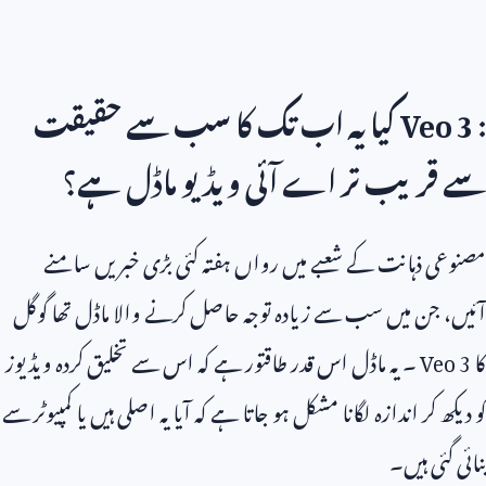
Veo 3 :
کیا یہ اب تک کا سب سے حقیقت
سے قریب تر اے آئی ویڈیو ماڈل ہے؟
مصنوعی ذہانت کے شعبے میں رواں ہفتہ کئی بڑی خبریں سامنے
آئیں، جن میں سب سے زیادہ توجہ حاصل کرنے والا ماڈل تھا گوگل
کا
Veo 3
۔ یہ ماڈل اس قدر طاقتور ہے کہ اس سے تخلیق کردہ ویڈیوز
کو دیکھ کر اندازہ لگانا مشکل ہو جاتا ہے کہ آیا یہ اصلی ہیں یا کمپیوٹر سے
بنائی گئی ہیں۔