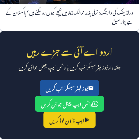
ورلڈ بینک کی وارننگ: ترقی پذیر ممالک
AI
میں پیچھے کیوں رہ سکتے ہیں؟ پاکستان کے
لیے چار سبق
اردو اے آئی سے جڑے رہیں
ہفتہ وار نیوز لیٹر سبسکرائب کریں یا واٹس ایپ چینل جوائن کریں
نیوز لیٹر سبسکرائب کریں
واٹس ایپ چینل جوائن کریں
ایپ ڈاؤن لوڈ کریں