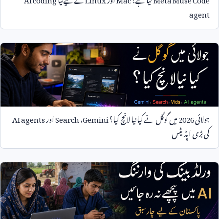
agent
جولائی
2026
میں گوگل نے کیا نیا لانچ کیا؟
Gemini
،
Search
اور
AI agents
کی بڑی اپڈیٹس