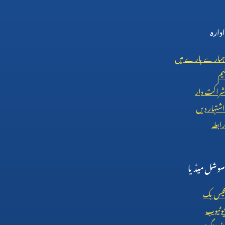
ادارہ
ہمارے بارے میں
ٹیم
شراکت دار
اشتہار دیں
رابطہ
سوشل میڈیا
فیس بک
یوٹیوب