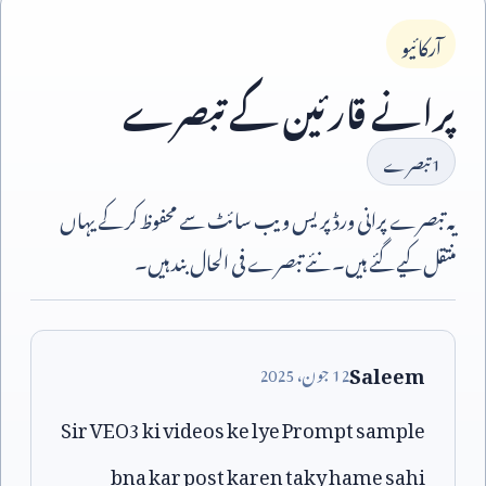
آرکائیو
پرانے قارئین کے تبصرے
1
تبصرے
یہ تبصرے پرانی ورڈپریس ویب سائٹ سے محفوظ کر کے یہاں
منتقل کیے گئے ہیں۔ نئے تبصرے فی الحال بند ہیں۔
Saleem
12
جون،
2025
Sir VEO3 ki videos ke lye Prompt sample
bna kar post karen taky hame sahi