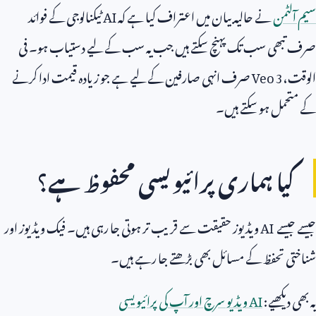
سیم آلٹمن
نے حالیہ بیان میں اعتراف کیا ہے کہ
AI
ٹیکنالوجی کے فوائد
صرف تبھی سب تک پہنچ سکتے ہیں جب یہ سب کے لیے دستیاب ہو۔ فی
الوقت،
Veo 3
صرف انہی صارفین کے لیے ہے جو زیادہ قیمت ادا کرنے
کے متحمل ہو سکتے ہیں۔
کیا ہماری پرائیویسی محفوظ ہے؟
جیسے جیسے
AI
ویڈیوز حقیقت سے قریب تر ہوتی جا رہی ہیں۔ فیک ویڈیوز اور
شناختی تحفظ کے مسائل بھی بڑھتے جا رہے ہیں۔
یہ بھی دیکھیے:
AI
ویڈیو سرچ اور آپ کی پرائیویسی