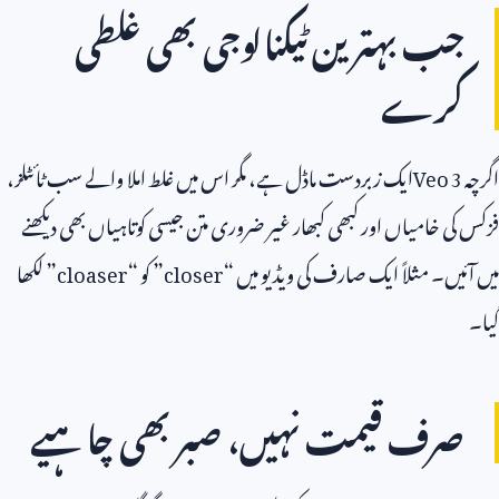
جب بہترین ٹیکنالوجی بھی غلطی
کرے
اگرچہ
Veo 3
ایک زبردست ماڈل ہے، مگر اس میں غلط املا والے سب ٹائٹلز،
فزکس کی خامیاں اور کبھی کبھار غیر ضروری متن جیسی کوتاہیاں بھی دیکھنے
میں آئیں۔ مثلاً ایک صارف کی ویڈیو میں “
closer
” کو “
cloaser
” لکھا
گیا۔
صرف قیمت نہیں، صبر بھی چاہیے