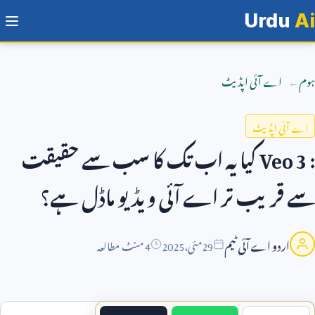
Urdu
Ai
ہوم
اے آئی اپڈیٹ
اے آئی اپڈیٹ
Veo 3 :
کیا یہ اب تک کا سب سے حقیقت
سے قریب تر اے آئی ویڈیو ماڈل ہے؟
اردو اے آئی ٹیم
29
مئی،
2025
4 منٹ مطالعہ