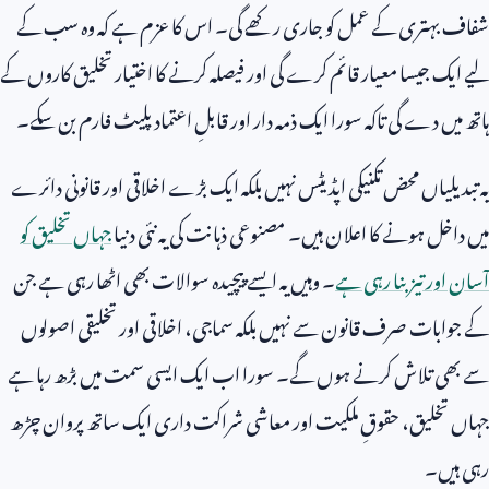
شفاف بہتری کے عمل کو جاری رکھے گی۔ اس کا عزم ہے کہ وہ سب کے
لیے ایک جیسا معیار قائم کرے گی اور فیصلہ کرنے کا اختیار تخلیق کاروں کے
ہاتھ میں دے گی تاکہ سورا ایک ذمہ دار اور قابلِ اعتماد پلیٹ فارم بن سکے۔
یہ تبدیلیاں محض تکنیکی اپڈیٹس نہیں بلکہ ایک بڑے اخلاقی اور قانونی دائرے
میں داخل ہونے کا اعلان ہیں۔ مصنوعی ذہانت کی یہ نئی دنیا
جہاں تخلیق کو
آسان اور تیز بنا رہی ہے
۔ وہیں یہ ایسے پیچیدہ سوالات بھی اٹھا رہی ہے جن
کے جوابات صرف قانون سے نہیں بلکہ سماجی، اخلاقی اور تخلیقی اصولوں
سے بھی تلاش کرنے ہوں گے۔ سورا اب ایک ایسی سمت میں بڑھ رہا ہے
جہاں تخلیق، حقوقِ ملکیت اور معاشی شراکت داری ایک ساتھ پروان چڑھ
رہی ہیں۔