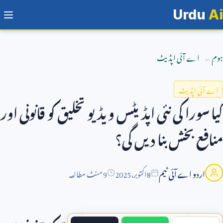
Urdu
Ai
ہوم
اے آئی اپڈیٹ
اے آئی اپڈیٹ
کیا سورا کی نئی اپڈیٹس ویڈیو تخلیق کو قانونی اور
منافع بخش بنا دیں گی؟
اردو اے آئی ٹیم
8
اکتوبر،
2025
9 منٹ مطالعہ