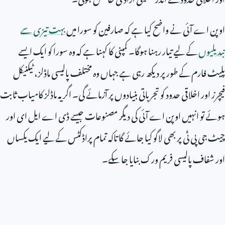
اوپن اے آئی نے واضح کیا ہے کہ صارفین کو سورا میں
بہت تیزی سے
تبدیلیوں
کے لیے تیار رہنا ہوگا۔ کمپنی کا کہنا ہے کہ وہ سورا کو ایک ایسے
پلیٹ فارم کے طور پر دیکھ رہی ہے جہاں وہ مختلف پالیسی ماڈلز، ٹیکنیکل
فیچرز اور اخلاقی حدود کو تجرباتی بنیادوں پر آزمائے گی۔ اگر یہ ماڈلز کامیاب ثابت
ہوئے تو انہیں اوپن اے آئی کی دیگر مصنوعات جیسے ڈی اے ایل ای اور
چیٹ جی پی ٹی پر بھی لاگو کیا جائے گا تاکہ تمام پراڈکٹس کے لیے ایک یکساں
اور شفاف پالیسی فریم ورک بنایا جا سکے۔