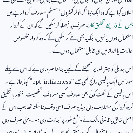
اعلان کیا ہے کہ وہ ایک نیا ’گرانولر کنٹرول‘ سسٹم متعارف کروا رہے ہیں
جس کے ذریعے تخلیق کار
نہ صرف یہ فیصلہ کر سکیں گے کہ ان کے کردار
استعمال ہوں یا نہیں، بلکہ یہ بھی طے کر سکیں گے کہ وہ کردار مخصوص
حالات یا انداز میں ہی قابل استعمال ہوں گے۔
اس تبدیلی کو بہتر طور پر سمجھنے کے لیے یہ جاننا ضروری ہے کہ اس سے پہلے
سورا میں ایک پالیسی رائج تھی جسے “
opt-in likeness
” کہا جاتا ہے۔
اس پالیسی کے تحت کوئی بھی صارف کسی معروف شخصیت، فنکار یا تخلیق
کردہ کردار کی مشابہت والی ویڈیو صرف اسی وقت بنا سکتا تھا جب اس کے
اصل خالق یا قانونی مالک نے واضح طور پر اجازت دی ہو۔ یعنی صرف وہی
کردار یا چہرے استعمال کیے جا سکتے تھے جن کے لیے ’اجازت نامہ‘ موجود