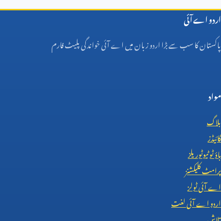
اردو اے آئی
پاکستان کا سب سے بڑا اردو زبان میں اے آئی خواندگی پلیٹ فارم
مواد
بلاگ
گائیڈز
ہاؤ ٹو ٹیوٹوریلز
پرامٹ کلیکشنز
اے آئی ٹولز
اردو اے آئی لغت
تلاش