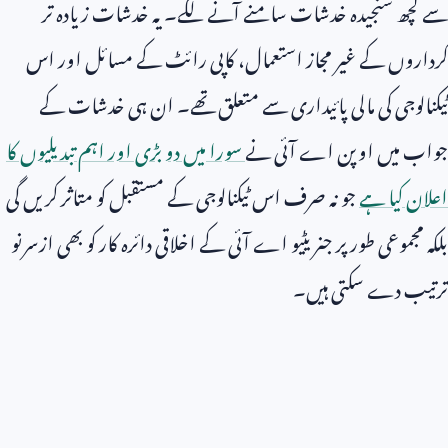
سے کچھ سنجیدہ خدشات سامنے آنے لگے۔ یہ خدشات زیادہ تر
کرداروں کے غیر مجاز استعمال، کاپی رائٹ کے مسائل اور اس
ٹیکنالوجی کی مالی پائیداری سے متعلق تھے۔ ان ہی خدشات کے
جواب میں اوپن اے آئی نے
سورا میں دو بڑی اور اہم تبدیلیوں کا
اعلان کیا ہے
جو نہ صرف اس ٹیکنالوجی کے مستقبل کو متاثر کریں گی
بلکہ مجموعی طور پر جنریٹیو اے آئی کے اخلاقی دائرہ کار کو بھی ازسرنو
ترتیب دے سکتی ہیں۔