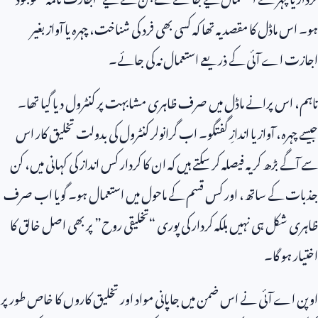
ہو۔ اس ماڈل کا مقصد یہ تھا کہ کسی بھی فرد کی شناخت، چہرہ یا آواز بغیر
اجازت اے آئی کے ذریعے استعمال نہ کی جائے۔
تاہم، اس پرانے ماڈل میں صرف ظاہری مشابہت پر کنٹرول دیا گیا تھا۔
جیسے چہرہ، آواز یا اندازِ گفتگو۔ اب گرانولر کنٹرول کی بدولت تخلیق کار اس
سے آگے بڑھ کر یہ فیصلہ کر سکتے ہیں کہ ان کا کردار کس انداز کی کہانی میں، کن
جذبات کے ساتھ، اور کس قسم کے ماحول میں استعمال ہو۔ گویا اب صرف
ظاہری شکل ہی نہیں بلکہ کردار کی پوری “تخلیقی روح” پر بھی اصل خالق کا
اختیار ہو گا۔
اوپن اے آئی نے اس ضمن میں جاپانی مواد اور تخلیق کاروں کا خاص طور پر