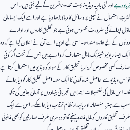
زیادہ ہے
اور کئی بار یہ ویڈیوز بہت محدود ناظرین کے لیے بنتی ہیں۔ اس
کثرتِ استعمال نے کمپنی پر وسائل کا دباؤ بڑھا دیا ہے اور اسے ایک ایسا مالی
ماڈل اپنانے کی ضرورت محسوس ہوئی ہے جو تخلیق کاروں اور ادارے
دونوں کے لیے فائدہ مند ہو۔ اسی لیے اوپن اے آئی نے اعلان کیا ہے کہ وہ
ایک ایسا ریونیو شیئرنگ ماڈل متعارف کروا رہے ہیں جس کے تحت اگر کوئی
صارف کسی مخصوص کردار یا تخلیق کار کے مواد کو ویڈیو میں استعمال کرتا ہے
تو اس ویڈیو سے حاصل شدہ آمدنی کا ایک حصہ اصل تخلیق کار کو دیا جائے
گا۔ اس ماڈل کی تفصیلات ابتدا میں تجرباتی بنیادوں پر آزمائی جائیں گی تاکہ
سب سے بہتر، منصفانہ اور پائیدار نظام ترتیب دیا جا سکے۔ اس سے ایک
طرف تخلیق کاروں کو مالی فائدہ پہنچے گا تو دوسری طرف صارفین کو بھی قانونی
اور اخلاقی حدود کے اندر تخلیقی آزادی حاصل ہوگی۔