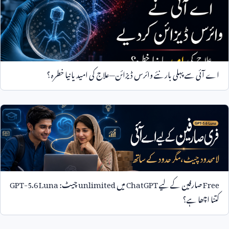
اے آئی سے پہلی بار نئے وائرس ڈیزائن—علاج کی امید یا نیا خطرہ؟
Free
صارفین کے لیے
ChatGPT
میں
unlimited
چیٹ:
GPT-5.6 Luna
کتنا اچھا ہے؟