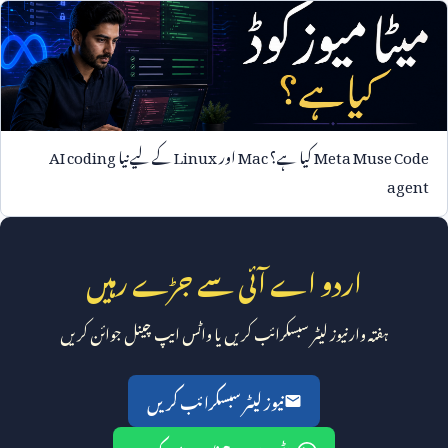
Meta Muse Code
کیا ہے؟
Mac
اور
Linux
کے لیے نیا
AI coding
agent
اردو اے آئی سے جڑے رہیں
ہفتہ وار نیوز لیٹر سبسکرائب کریں یا واٹس ایپ چینل جوائن کریں
نیوز لیٹر سبسکرائب کریں