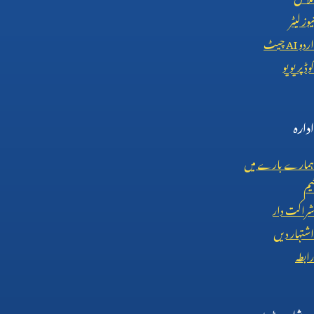
نیوز لیٹر
اردو
AI
چیٹ
کوڈ پریویو
ادارہ
ہمارے بارے میں
ٹیم
شراکت دار
اشتہار دیں
رابطہ