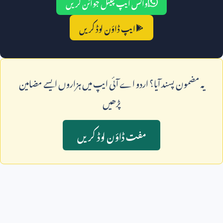
واٹس ایپ چینل جوائن کریں
ایپ ڈاؤن لوڈ کریں
يہ مضمون پسند آيا؟ اردو اے آئی ايپ ميں ہزاروں ايسے مضامين
پڑھيں
مفت ڈاؤن لوڈ کريں