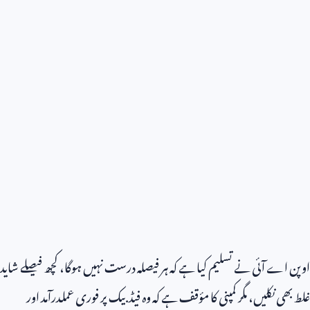
اوپن اے آئی نے تسلیم کیا ہے کہ ہر فیصلہ درست نہیں ہوگا، کچھ فیصلے شاید
غلط بھی نکلیں، مگر کمپنی کا مؤقف ہے کہ وہ فیڈبیک پر فوری عملدرآمد اور