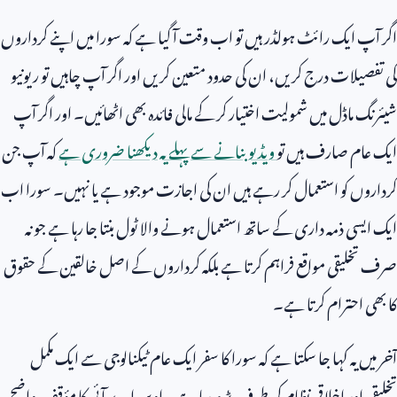
اگر آپ ایک رائٹ ہولڈر ہیں تو اب وقت آ گیا ہے کہ سورا میں اپنے کرداروں
کی تفصیلات درج کریں، ان کی حدود متعین کریں اور اگر آپ چاہیں تو ریونیو
شیئرنگ ماڈل میں شمولیت اختیار کر کے مالی فائدہ بھی اٹھائیں۔ اور اگر آپ
ایک عام صارف ہیں تو
ویڈیو بنانے سے پہلے یہ دیکھنا ضروری ہے
کہ آپ جن
کرداروں کو استعمال کر رہے ہیں ان کی اجازت موجود ہے یا نہیں۔ سورا اب
ایک ایسی ذمہ داری کے ساتھ استعمال ہونے والا ٹول بنتا جا رہا ہے جو نہ
صرف تخلیقی مواقع فراہم کرتا ہے بلکہ کرداروں کے اصل خالقین کے حقوق
کا بھی احترام کرتا ہے۔
آخر میں یہ کہا جا سکتا ہے کہ سورا کا سفر ایک عام ٹیکنالوجی سے ایک مکمل
تخلیقی اور اخلاقی نظام کی طرف بڑھ رہا ہے۔ اوپن اے آئی کا مؤقف واضح