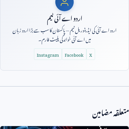
اردو اے آئی ٹیم
اردو اے آئی کی ایڈیٹوریل ٹیم — پاکستان کا سب سے بڑا اردو زبان
میں اے آئی خواندگی پلیٹ فارم۔
Instagram
Facebook
X
متعلقہ مضامین