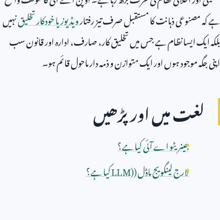
ہے کہ مصنوعی ذہانت کا مستقبل صرف تیز رفتار
ویڈیوز یا خودکار تخلیق
نہیں
بلکہ ایک ایسا نظام ہے جس میں تخلیق کار، صارف، ادارہ اور قانون سب
اپنی جگہ موجود ہوں اور ایک متوازن و ذمہ دار ماحول قائم ہو۔
لغت میں اور پڑھیں
جینریٹو اے آئی کیا ہے؟
لارج لینگویج ماڈل (
LLM)
کیا ہے؟