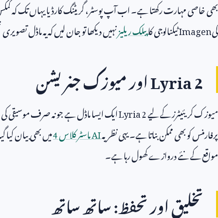
بھی خاصی مہارت رکھتا ہے۔ اب آپ پوسٹر، گریٹنگ کارڈ یا یہاں تک کہ کمکس 
کی
Imagen
ٹیکنالوجی کا
پبلک ریلیز
نہیں دیکھا تو جان لیں کہ یہ ماڈل تصویری 
Lyria 2
اور میوزک جنریشن
میوزک کریئیٹرز کے لیے
Lyria 2
ایک ایسا ماڈل ہے جو نہ صرف موسیقی کی تخل
پرفارمنس کو بھی ممکن بناتا ہے۔ یہی نظریہ
AI
ماسٹر کلاس
4
میں بھی بیان کیا گ
مواقع کے نئے دروازے کھول رہا ہے۔
تخلیق اور تحفظ: ساتھ ساتھ