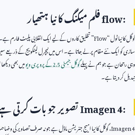
flow:
فلم میکنگ کا نیا ہتھیار
گوگل کا نیا ٹول “
Flow
” تخلیق کاروں کے لیے ایک انقلابی پلیٹ فارم ہے۔
سازی کو ایک نئے مقام پر لے جاتا ہے۔ اس میں نیچرل لینگویج کے ذریعے سین، 
وہی رجحان ہے جو ہم نے پہلے
گوگل جیمنی
2.5
کے پرو پری ویو
میں بھی دیکھا
تبدیل کر دیتا ہے۔
Imagen 4:
تصویر جو بات کرتی ہے
Imagen 4
، گوگل کا نیا امیج جنریشن ماڈل ہے جو نہ صرف تصاویر کی وضاحت ا