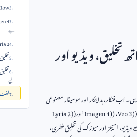
flow: فلم میکنگ کا نیا ہتھی
ہے
Lyria 2 اور میو
تھ تخلیق، ویڈیو اور
تخلیق 
تخلیق
لیے
لغت م
ی۔ اب فنکار، ہدایتکار اور موسیقار مصنوعی
(
Veo 3)
، (
Imagen 4)
اور(
Lyria 2)
ے ویڈیو، امیجز اور میوزک کی تخلیق فطری،