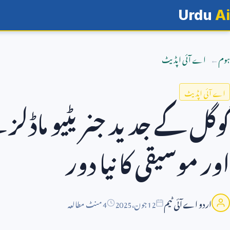
Urdu
Ai
ہوم
اے آئی اپڈیٹ
اے آئی اپڈیٹ
گوگل کے جدید جنریٹیو ماڈلز 
اور موسیقی کا نیا دور
اردو اے آئی ٹیم
12
جون،
2025
4 منٹ مطالعہ