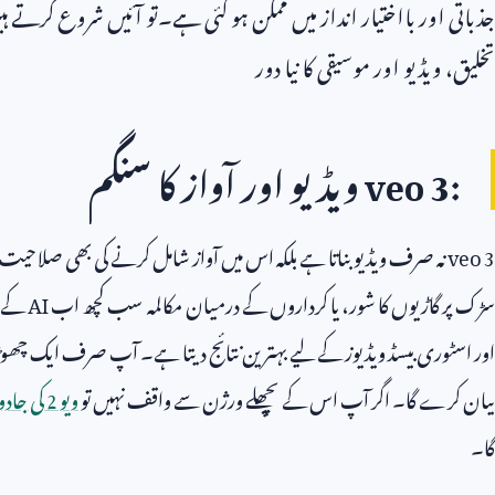
جذباتی اور بااختیار انداز میں ممکن ہو گئی ہے۔تو آئیں شروع کرتے ہ
تخلیق، ویڈیو اور موسیقی کا نیا دور
veo 3:
ویڈیو اور آواز کا سنگم
veo 3
نہ صرف ویڈیو بناتا ہے بلکہ اس میں آواز شامل کرنے کی بھی صلاحیت 
سڑک پر گاڑیوں کا شور، یا کرداروں کے درمیان مکالمہ سب کچھ اب
AI
کے ہ
اور اسٹوری بیسڈ ویڈیوز کے لیے بہترین نتائج دیتا ہے۔ آپ صرف ایک چھوٹا س
بیان کرے گا۔ اگر آپ اس کے پچھلے ورژن سے واقف نہیں تو
ویو
2
کی جادو
گا۔