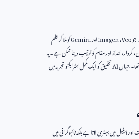
 جو
Veo
،
Imagen
اور
Gemini
کو ملا کر فلم
کردار، انداز اور مقام کو ترتیب دینا ممکن ہے۔ یہ
 تھا۔ جہاں
AI
تخلیق کو ایک مکمل انٹرایکٹو تجربہ میں
ور ڈیٹیل میں بہتری لاتا ہے بلکہ ٹائپوگرافی میں