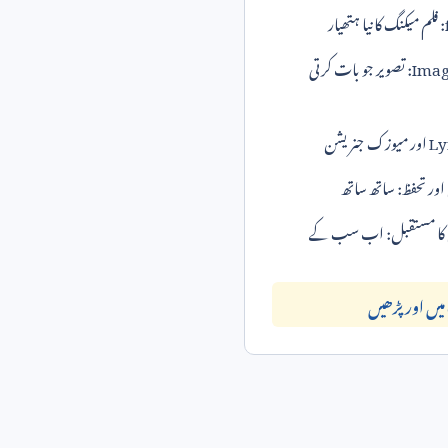
ار
Imagen 4: تصویر جو بات کرتی
زک جنریشن
اور تحفظ: ساتھ ساتھ
 کا مستقبل: اب سب کے
یں اور پڑھیں