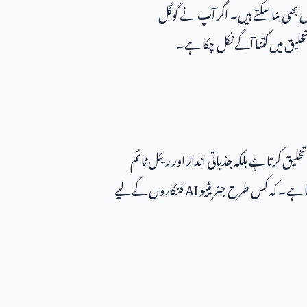
بھی بنا سکتے ہیں۔ اگر آپ نے گوگل
تخلیق میں کتنا آگے نکل چکا ہے۔
یق کرتا ہے بلکہ جذباتی انداز اور ریئل ٹائم
یا ہے۔ کہ کس طرح جنریٹیو
AI
فنکاروں کے لیے