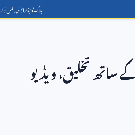
بلاگ
گائیڈز
ہاؤ ٹو
پرامٹس
ٹولز
کے ساتھ تخلیق، ویڈیو