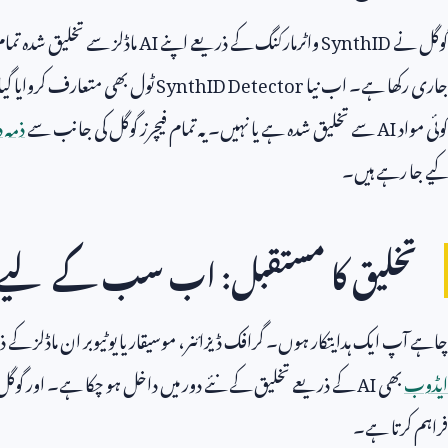
گوگل نے
SynthID
واٹرمارکنگ کے ذریعے اپنے
AI
ماڈلز سے تخلیق شدہ تمام 
جاری رکھا ہے۔ اب نیا
SynthID Detector
ٹول بھی متعارف کروایا گی
کوئی مواد
AI
سے تخلیق شدہ ہے یا نہیں۔ یہ تمام فیچرز گوگل کی جانب سے
ذمہ 
کیے جا رہے ہیں۔
تخلیق کا مستقبل: اب سب کے لیے
چاہے آپ ایک ہدایتکار ہوں۔ گرافک ڈیزائنر، موسیقار یا یوٹیوبر ان ماڈلز کے
ایڈوب
بھی
AI
کے ذریعے تخلیق کے نئے دور میں داخل ہو چکا ہے۔ اور گوگل ک
فراہم کرتا ہے۔