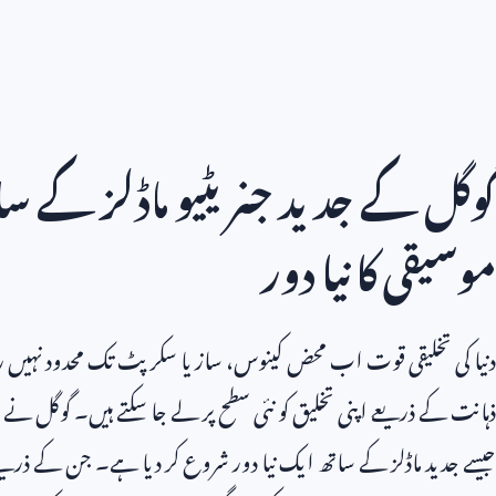
گوگل کے جدید جنریٹیو ماڈلز کے سا
موسیقی کا نیا دور
دنیا کی تخلیقی قوت اب محض کینوس، ساز یا سکرپٹ تک محدود نہیں رہ
ذہانت کے ذریعے اپنی تخلیق کو نئی سطح پر لے جا سکتے ہیں۔ گوگل نے 
جیسے جدید ماڈلز کے ساتھ ایک نیا دور شروع کر دیا ہے۔ جن کے ذریع