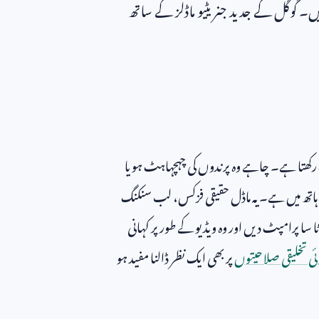
یں۔ گوگل کے جدید جنریٹیو ماڈلز کے ساتھ
رکھتا ہے۔ چاہے وہ پرندوں کی چہچہاہٹ ہو یا
اتھ میں ہے۔ یہ ماڈل حقیقی فزکس، لب سنکنگ
ا پرامپٹ دیں اور وہ ویڈیو کے طور پر کہانی
ئی تخلیقی صلاحیتوں
پر بھی ایک نظر ڈالنا مفید ہو