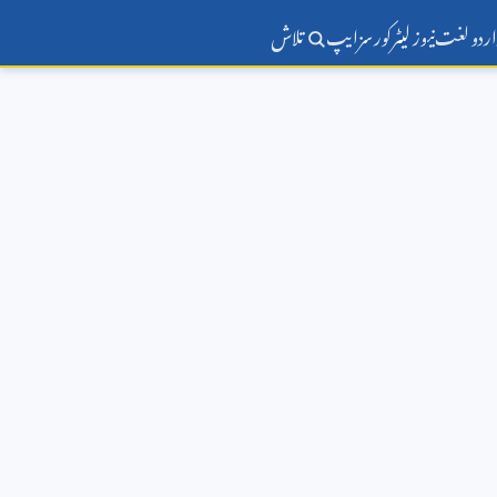
اردو لغت
نیوز لیٹر
کورسز
ایپ
تلاش