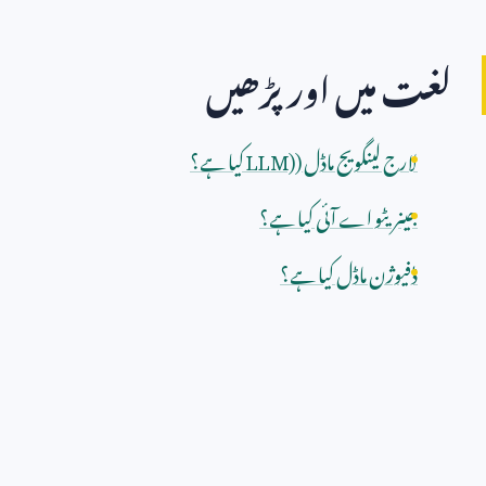
لغت میں اور پڑھیں
لارج لینگویج ماڈل (
LLM)
کیا ہے؟
جینریٹو اے آئی کیا ہے؟
ڈفیوژن ماڈل کیا ہے؟