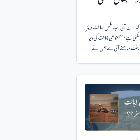
کیا اے آئی اب مکمل سافٹ ویئر
کتی ہے؟ مصنوعی ذہانت کی دنیا
ش رفت سامنے آئی ہے جس نے