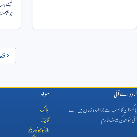
ڈویلپمنٹ
macOS
پچھل
اردو اے آئی
مواد
پاکستان کا سب سے بڑا اردو زبان میں اے
بلاگ
آئی خواندگی پلیٹ فارم
گائیڈز
ہاؤ ٹو ٹیوٹوریلز