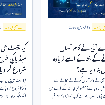
18
فروری،
2026
6
ی اپڈیٹ
اے آئی اپڈیٹ
اے آئی نے کام آسان
کیا چیٹ جی 
 کے بجائے اسے زیادہ
میڈیا کی طرح
بنا دیا ہے؟
شروع کر دیا
آئی نے کام آسان کرنے کے بجائے اسے
کیا چیٹ جی پی ٹی ا
شکل بنا دیا ہے؟ مصنوعی ذہانت کے بارے میں
دکھانا شروع کر دیا
ی امید یہ رہی ہے کہ یہ انسانوں کا کام کم
ایک ٹیکنالوجی نہیں رہی
کمپنیوں کو بتا
ہے۔ طلبہ اس سے