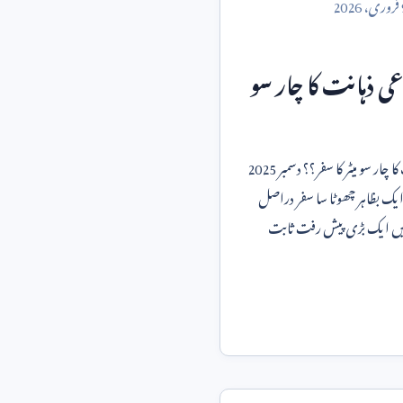
فروری،
2026
ی ذہانت کا چار سو
 چار سو میٹر کا سفر؟؟ دسمبر
2025
 ایک بظاہر چھوٹا سا سفر دراصل
 میں ایک بڑی پیش رفت ثابت