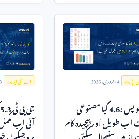
14
فروری،
2026
3
ی اپڈیٹ
اے آئی اپڈیٹ
 اوپس
4.6:
کیا مصنوعی
جی پی ٹی
5.3
ک
 اب طویل اور پیچیدہ کام
آئی اب مکمل
انداز میں سنبھال سکتی
پروجیکٹ خود