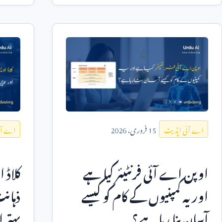
15
فروری،
2026
اے آئی اپڈیٹ
اے آئ
اوپن اے آئی فرنٹیئر کیا ہے
کلاڈ
اور یہ کمپنیوں کے کام کو کیسے
ذہانت
آسان بنا رہا ہے؟
بہتر 