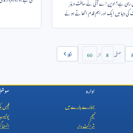
کیسے بدل رہی ہے؟ اوپن اے آئی نے سافٹ ویئر
طریقے کو مک
 کی دنیا میں ایک اور اہم قدم اٹھاتے ہوئے
کے لیے کوڈیک
60
8
ا
اگلا
صفحہ
از
ادارہ
سوشل 
ہمارے بارے میں
فیس ب
ٹیم
یوٹیو
شراکت دار
انسٹاگ