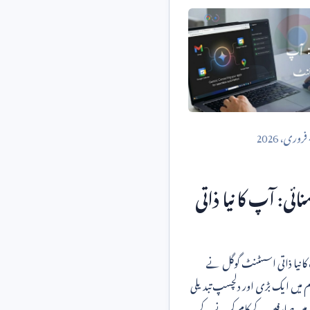
فروری،
2026
ائی: آپ کا نیا ذاتی
کروم میں جیمنائی: آپ کا نیا ذاتی اسسٹنٹ گوگل نے
وم میں ایک بڑی اور دلچسپ تبدیلی
ی میں صارفین کے کام کرنے کے