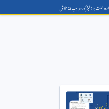
اردو لغت
نیوز لیٹر
کورسز
ایپ
تلاش