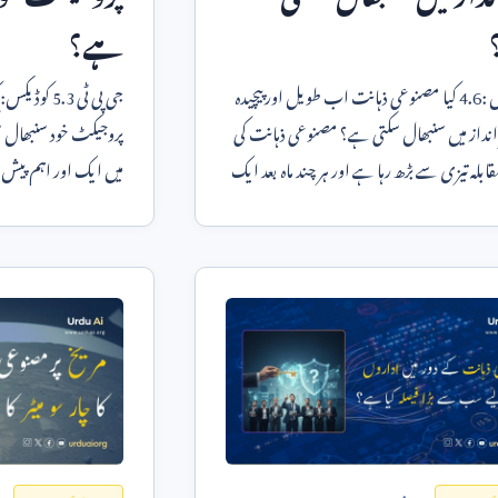
ہے؟
س
4.6:
کیا مصنوعی ذہانت اب طویل اور پیچیدہ
جی پی ٹی
5.3
کوڈیکس: 
 انداز میں سنبھال سکتی ہے؟ مصنوعی ذہانت کی
پروجیکٹ خود سنبھال س
مقابلہ تیزی سے بڑھ رہا ہے اور ہر چند ماہ بعد ایک
میں ایک اور اہم پی
سافٹ ویئر انجینئرز