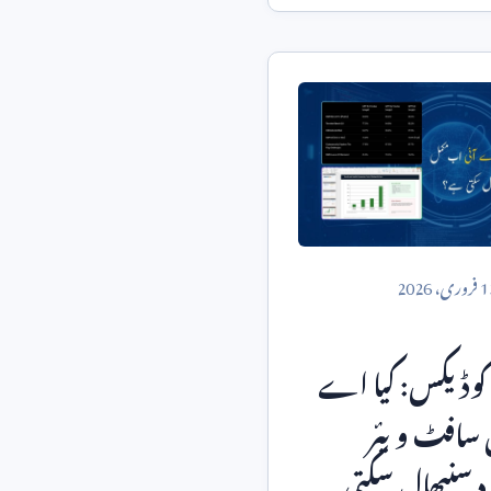
1
فروری،
2026
وڈیکس: کیا اے
 سافٹ ویئر
 سنبھال سکتی