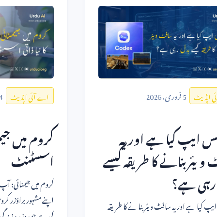
5
فروری،
2026
4
ی اپڈیٹ
اے آئی اپڈیٹ
س ایپ کیا ہے اور یہ
کروم میں جیمن
ویئر بنانے کا طریقہ کیسے
اسسٹنٹ
رہی ہے؟
اپنے مشہور براؤزر کر
یپ کیا ہے اور یہ سافٹ ویئر بنانے کا طریقہ
کی ہے جو روزمرہ زندگ