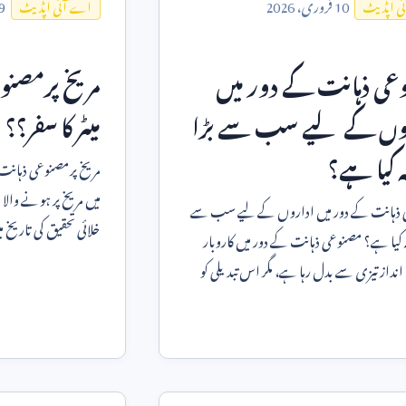
10
فروری،
2026
9
ی اپڈیٹ
اے آئی اپڈیٹ
عی ذہانت کے دور میں
مریخ پرمصنوع
وں کے لیے سب سے بڑا
میٹر کا سفر؟؟
 کیا ہے؟
مریخ پرمصنوعی ذہانت کا
میں مریخ پر ہونے والا
ذہانت کے دور میں اداروں کے لیے سب سے
خلائی تحقیق کی تاریخ
بڑا فیصلہ کیا ہے؟ مصنوعی ذہانت کے دور میں کاروبار
ہوا۔ ناس
انداز تیزی سے بدل رہا ہے، مگر اس تبدیلی کو
ے لیے