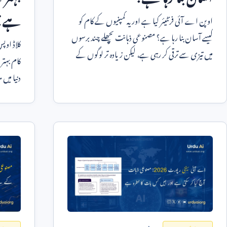
ہے؟
اوپن اے آئی فرنٹیئر کیا ہے اور یہ کمپنیوں کے کام کو
کیسے آسان بنا رہا ہے؟ مصنوعی ذہانت پچھلے چند برسوں
کلاڈ اوپ
میں تیزی سے ترقی کر رہی ہے، لیکن زیادہ تر لوگوں کے
کام بہتر
لیے یہ
دنیا میں 