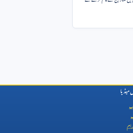
میڈیا
ک
ب
رام