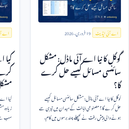
19
فروری،
2026
اے آئی اپڈیٹ
اے آئ
گوگل کا نیا اے آئی ماڈل: مشکل
کیا 
سائنسی مسائل کیسے حل کرے
کرنے
گا؟
مشکل 
گوگل کا نیا اے آئی ماڈل: مشکل سائنسی مسائل کیسے
کیا اے 
حل کرے گا؟ مصنوعی ذہانت کے میدان میں تیزی سے
زیادہ م
ہونے والی پیش رفت نے پچھلے چند برسوں میں کام،
سب سے بڑ
تحقیق اور سیکھنے کے ا
کرے گی۔ 