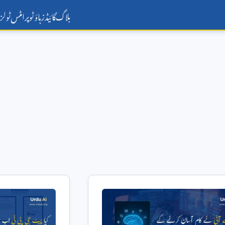
بلاگ
گائیڈز
ہاؤ ٹو
پرامٹس
ٹولز