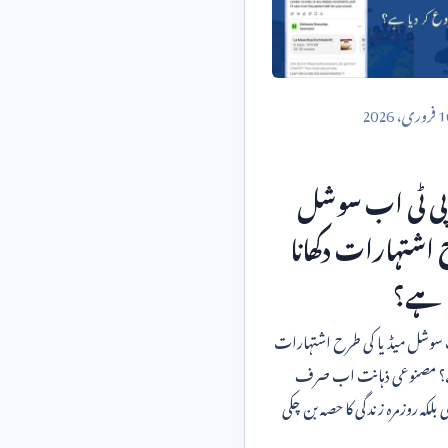
1
فروری،
2026
پی ٹی اب سوشل
 اشتہارات دکھانا
 ہے؟
ب سوشل میڈیا کی طرح اشتہارات
 ہے؟ مصنوعی ذہانت اب صرف
 بلکہ روزمرہ زندگی کا حصہ بن چکی