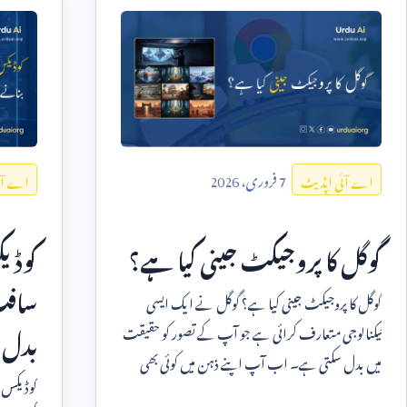
7
فروری،
2026
اے آئی اپڈیٹ
اے آئ
گوگل کا پروجیکٹ جینی کیا ہے؟
کوڈیک
سافٹ 
گوگل کا پروجیکٹ جینی کیا ہے؟ گوگل نے ایک ایسی
ٹیکنالوجی متعارف کرائی ہے جو آپ کے تصور کو حقیقت
بدل 
میں بدل سکتی ہے۔ اب آپ اپنے ذہن میں کوئی بھی
کوڈیکس ا
منظر سوچ کر اس میں