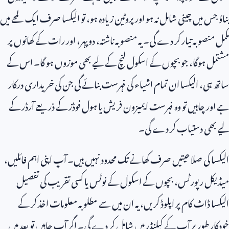
بناؤ جس میں چینی شامل نہ ہو اور پروٹین زیادہ ہو، تو الیکسا صرف ایک لمحے میں
مکمل منصوبہ تیار کر دے گی۔ یہ منصوبہ ناشتہ، دوپہر، اور رات کے کھانوں پر
مشتمل ہوگا، جو بچوں کے اسکول لنچ کے لیے بھی موزوں ہو گا۔ اس کے
ساتھ ہی، الیکسا ان تمام اشیاء کی فہرست بنائے گی جن کی خریداری درکار
ہے اور چاہیں تو وہ فہرست ایمیزون فریش یا ہول فوڈز کے ذریعے آرڈر کے
لیے بھی دستیاب کر دے گی۔
الیکسا کی صلاحیتیں صرف کھانے تک محدود نہیں ہیں۔ آپ اپنی اہم فائلیں،
میڈیکل رپورٹس، بچوں کے اسکول کے نوٹس یا کسی تقریب کی تفصیل
الیکسا ڈاٹ کام پر اپلوڈ کریں، یہ ان میں سے مطلوبہ معلومات اخذ کر کے
خودکار طور پر آپ کے کیلنڈر میں شامل کر دے گی۔ اگر آپ چاہیں تو بعد میں