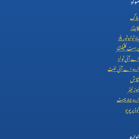
مواد
بلاگ
گائیڈز
ہاؤ ٹو ٹیوٹوریلز
پرامٹ کلیکشنز
اے آئی ٹولز
اردو اے آئی لغت
تلاش
نیوز لیٹر
اردو
AI
چیٹ
کوڈ پریویو
ادارہ