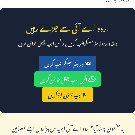
اردو اے آئی سے جڑے رہیں
ہفتہ وار نیوز لیٹر سبسکرائب کریں یا واٹس ایپ چینل جوائن کریں
نیوز لیٹر سبسکرائب کریں
واٹس ایپ چینل جوائن کریں
ایپ ڈاؤن لوڈ کریں
يہ مضمون پسند آيا؟ اردو اے آئی ايپ ميں ہزاروں ايسے مضامين