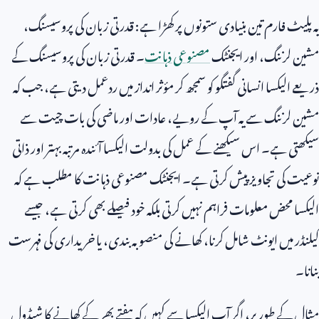
یہ پلیٹ فارم تین بنیادی ستونوں پر کھڑا ہے: قدرتی زبان کی پروسیسنگ،
مشین لرننگ، اور ایجنٹک
مصنوعی ذہانت
۔ قدرتی زبان کی پروسیسنگ کے
ذریعے الیکسا انسانی گفتگو کو سمجھ کر مؤثر انداز میں ردعمل دیتی ہے، جب کہ
مشین لرننگ سے یہ آپ کے رویے، عادات اور ماضی کی بات چیت سے
سیکھتی ہے۔ اس سیکھنے کے عمل کی بدولت الیکسا آئندہ مرتبہ بہتر اور ذاتی
نوعیت کی تجاویز پیش کرتی ہے۔ ایجنٹک مصنوعی ذہانت کا مطلب ہے کہ
الیکسا محض معلومات فراہم نہیں کرتی بلکہ خود فیصلے بھی کرتی ہے، جیسے
کیلنڈر میں ایونٹ شامل کرنا، کھانے کی منصوبہ بندی، یا خریداری کی فہرست
بنانا۔
مثال کے طور پر، اگر آپ الیکسا سے کہیں کہ ہفتے بھر کے کھانے کا شیڈول