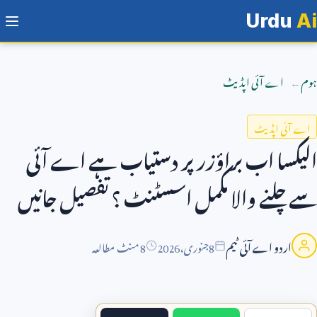
Urdu
Ai
ہوم
اے آئی اپڈیٹ
اے آئی اپڈیٹ
الیکسا اب براؤزر پر دستیاب ہے اے آئی
سے چلنے والا مکمل اسسٹنٹ ؟ تفصیل جانیں
اردو اے آئی ٹیم
8
جنوری،
2026
8 منٹ مطالعہ