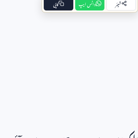
شیئر
واٹس ایپ
کاپی