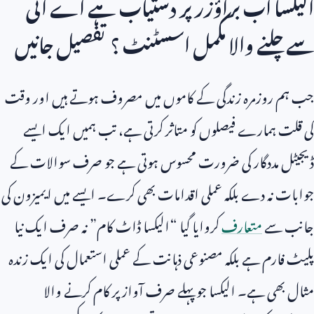
الیکسا اب براؤزر پر دستیاب ہے اے آئی
سے چلنے والا مکمل اسسٹنٹ ؟ تفصیل جانیں
جب ہم روزمرہ زندگی کے کاموں میں مصروف ہوتے ہیں اور وقت
کی قلت ہمارے فیصلوں کو متاثر کرتی ہے، تب ہمیں ایک ایسے
ڈیجیٹل مددگار کی ضرورت محسوس ہوتی ہے جو صرف سوالات کے
جوابات نہ دے بلکہ عملی اقدامات بھی کرے۔ ایسے میں ایمیزون کی
جانب سے
متعارف
کروایا گیا “الیکسا ڈاٹ کام” نہ صرف ایک نیا
پلیٹ فارم ہے بلکہ مصنوعی ذہانت کے عملی استعمال کی ایک زندہ
مثال بھی ہے۔ الیکسا جو پہلے صرف آواز پر کام کرنے والا