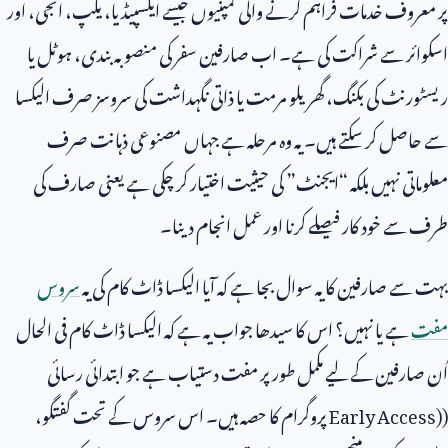
پر معروف خدمات فراہم کرنے والی کمپنیوں جیسے ایکسپیڈیا، یلپ، انجی، اور
اسکوائر سے شراکت کی ہے۔ اب صارفین سفر کی منصوبہ بندی، ہوٹل یا
ریسٹورنٹ کی بکنگ، گھریلو مرمت یا ذاتی نگہداشت کی سروسز صرف الیکسا
سے حاصل کر سکتے ہیں۔ یہ وہ مرحلہ ہے جہاں مصنوعی ذہانت صرف
معلوماتی نہیں بلکہ “ایجنٹ” کی حیثیت اختیار کر چکی ہے یعنی صارف کی
طرف سے خود کار فیصلے کرنا اور عمل انجام دینا۔
بہت سے صارفین کا یہ سوال بجا ہے کہ آیا الیکسا ڈاٹ کام کی یہ
سروس
مفت
ہے یا نہیں؟ اس کا سیدھا جواب یہ ہے کہ الیکسا ڈاٹ کام فی الحال
اُن صارفین کے لیے مکمل طور پر مفت دستیاب ہے جو ابتدائی رسائی
(
Early Access)
پروگرام کا حصہ ہیں۔ اس سروس کے تحت گفتگو،