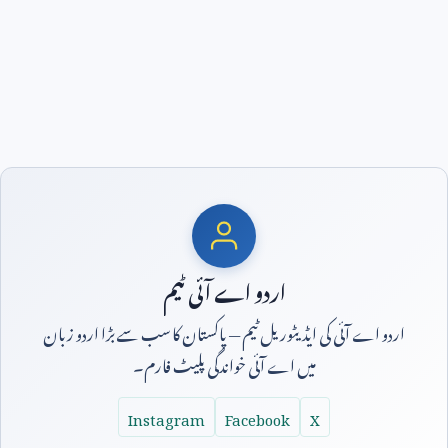
اردو اے آئی ٹیم
اردو اے آئی کی ایڈیٹوریل ٹیم — پاکستان کا سب سے بڑا اردو زبان
میں اے آئی خواندگی پلیٹ فارم۔
Instagram
Facebook
X