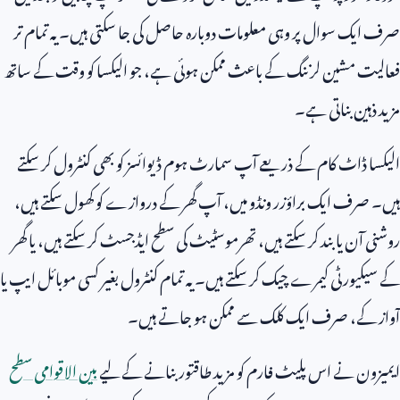
صرف ایک سوال پر وہی معلومات دوبارہ حاصل کی جا سکتی ہیں۔ یہ تمام تر
فعالیت مشین لرننگ کے باعث ممکن ہوئی ہے، جو الیکسا کو وقت کے ساتھ
مزید ذہین بناتی ہے۔
الیکسا ڈاٹ کام کے ذریعے آپ سمارٹ ہوم ڈیوائسز کو بھی کنٹرول کر سکتے
ہیں۔ صرف ایک براؤزر ونڈو میں، آپ گھر کے دروازے کو کھول سکتے ہیں،
روشنی آن یا بند کر سکتے ہیں، تھرموسٹیٹ کی سطح ایڈجسٹ کر سکتے ہیں، یا گھر
کے سیکیورٹی کیمرے چیک کر سکتے ہیں۔ یہ تمام کنٹرول بغیر کسی موبائل ایپ یا
آواز کے، صرف ایک کلک سے ممکن ہو جاتے ہیں۔
ایمیزون نے اس پلیٹ فارم کو مزید طاقتور بنانے کے لیے
بین الاقوامی سطح