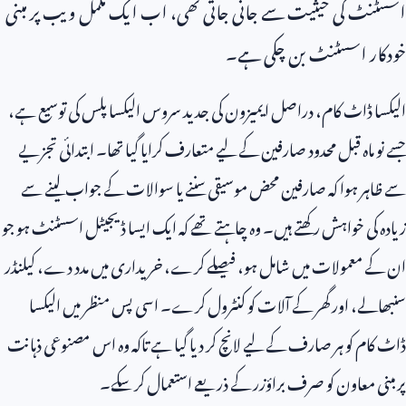
اسسٹنٹ کی حیثیت سے جانی جاتی تھی، اب ایک مکمل ویب پر مبنی
خودکار اسسٹنٹ بن چکی ہے۔
الیکسا ڈاٹ کام، دراصل ایمیزون کی جدید سروس الیکسا پلس کی توسیع ہے،
جسے نو ماہ قبل محدود صارفین کے لیے متعارف کرایا گیا تھا۔ ابتدائی تجزیے
سے ظاہر ہوا کہ صارفین محض موسیقی سننے یا سوالات کے جواب لینے سے
زیادہ کی خواہش رکھتے ہیں۔ وہ چاہتے تھے کہ ایک ایسا ڈیجیٹل اسسٹنٹ ہو جو
ان کے معمولات میں شامل ہو، فیصلے کرے، خریداری میں مدد دے، کیلنڈر
سنبھالے، اور گھر کے آلات کو کنٹرول کرے۔ اسی پس منظر میں الیکسا
ڈاٹ کام کو ہر صارف کے لیے لانچ کر دیا گیا ہے تاکہ وہ اس مصنوعی ذہانت
پر مبنی معاون کو صرف براؤزر کے ذریعے استعمال کر سکے۔