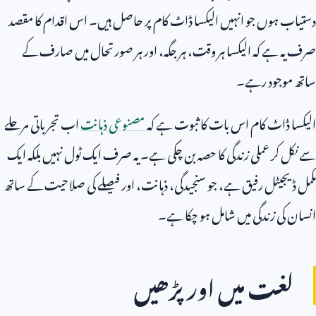
دستیاب ہوں جو انہیں الیکسا ڈاٹ کام پر حاصل ہیں۔ اس اقدام کا مقصد
صرف یہ ہے کہ الیکسا ہر وقت، ہر جگہ، اور ہر صورتحال میں صارف کے
ساتھ موجود رہے۔
الیکسا ڈاٹ کام اس بات کا ثبوت ہے کہ
مصنوعی ذہانت
اب تجرباتی مرحلے
سے نکل کر عملی زندگی کا حصہ بن چکی ہے۔ یہ صرف ایک ٹول نہیں بلکہ ایک
مکمل ڈیجیٹل رفیق ہے، جو سنجیدگی، ذہانت، اور فیصلے کی صلاحیت کے ساتھ
انسان کی زندگی میں شامل ہو چکا ہے۔
لغت میں اور پڑھیں