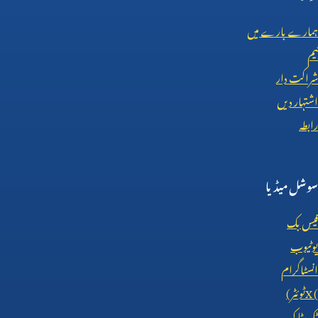
ہمارے بارے میں
ٹیم
شراکت دار
اشتہار دیں
رابطہ
سوشل میڈیا
فیس بک
یوٹیوب
انسٹاگرام
X (
ٹوئٹر)
ٹک ٹاک