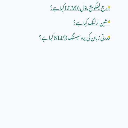
لارج لینگویج ماڈل (
LLM)
کیا ہے؟
مشین لرننگ کیا ہے؟
قدرتی زبان کی پروسیسنگ (
NLP)
کیا ہے؟