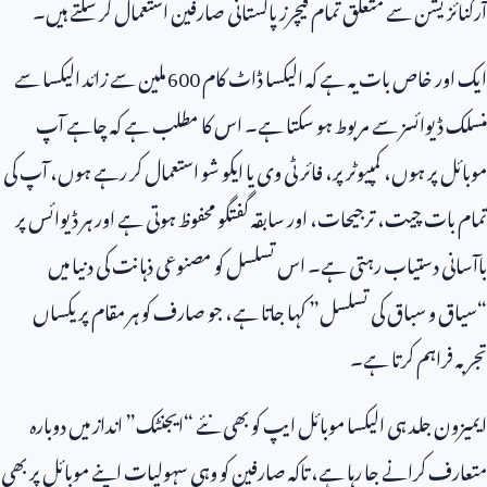
آرگنائزیشن سے متعلق تمام فیچرز پاکستانی صارفین استعمال کر سکتے ہیں۔
ایک اور خاص بات یہ ہے کہ الیکسا ڈاٹ کام
600
ملین سے زائد الیکسا سے
منسلک ڈیوائسز سے مربوط ہو سکتا ہے۔ اس کا مطلب ہے کہ چاہے آپ
موبائل پر ہوں، کمپیوٹر پر، فائر ٹی وی یا ایکو شو استعمال کر رہے ہوں، آپ کی
تمام بات چیت، ترجیحات، اور سابقہ گفتگو محفوظ ہوتی ہے اور ہر ڈیوائس پر
باآسانی دستیاب رہتی ہے۔ اس تسلسل کو مصنوعی ذہانت کی دنیا میں
“سیاق و سباق کی تسلسل” کہا جاتا ہے، جو صارف کو ہر مقام پر یکساں
تجربہ فراہم کرتا ہے۔
ایمیزون جلد ہی الیکسا موبائل ایپ کو بھی نئے “ایجنٹک” انداز میں دوبارہ
متعارف کرانے جا رہا ہے، تاکہ صارفین کو وہی سہولیات اپنے موبائل پر بھی