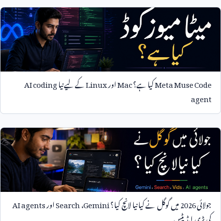
Meta Muse Code
کیا ہے؟
Mac
اور
Linux
کے لیے نیا
AI coding
agent
جولائی
2026
میں گوگل نے کیا نیا لانچ کیا؟
Gemini
،
Search
اور
AI agents
کی بڑی اپڈیٹس