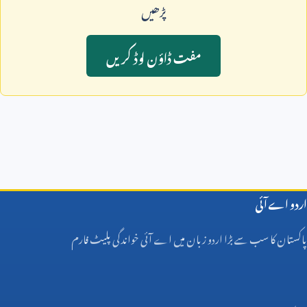
پڑھيں
مفت ڈاؤن لوڈ کريں
اردو اے آئی
پاکستان کا سب سے بڑا اردو زبان میں اے آئی خواندگی پلیٹ فارم