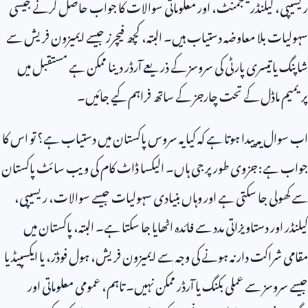
ریسیپی، کیلنڈر مینجمنٹ، اور معلوماتی سوالات کا جواب حاصل کرنے جیسی
سہولیات بلا معاوضہ دستیاب ہیں۔ البتہ، کچھ فیچرز جیسے ایمیزون فریش سے
شاپنگ یا تیسری پارٹی کی سروسز کے ذریعے آرڈر دینا ممکن ہے مستقبل میں
پریمیم ماڈل کے تحت چارجز کے ساتھ فراہم کیے جائیں۔
اب سوال یہ پیدا ہوتا ہے کہ کیا یہ سروس پاکستان میں دستیاب ہے؟ تو اس کا
جواب ہے: جزوی طور پر جی ہاں۔ الیکسا ڈاٹ کام کی ویب سائٹ پاکستان
سے کھولی جا سکتی ہے اور وہاں بنیادی سہولیات جیسے سوالات، ریسیپی،
کیلنڈر اور دستاویزاتی مدد سے فائدہ اٹھایا جا سکتا ہے۔ البتہ، پاکستان میں
مقامی شراکت دار نہ ہونے کی وجہ سے ایمیزون فریش، ہول فوڈز، یا ایکسپیڈیا
جیسے سروسز سے عملی بکنگ یا آرڈر ممکن نہیں۔ تاہم، عمومی معلوماتی اور