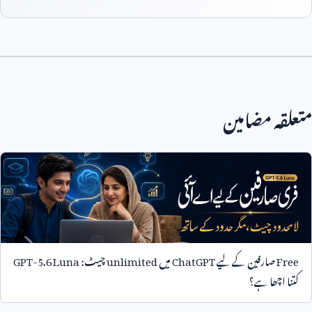
متعلقہ مضامین
Free
صارفین کے لیے
ChatGPT
میں
unlimited
چیٹ:
GPT-5.6 Luna
کتنا اچھا ہے؟