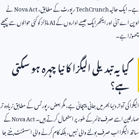
ہے۔ ایک حالیہ
TechCrunch
رپورٹ کے مطابق،
Nova Act
نے
اوپن اے آئی اور اینتھراپک جیسے اداروں کے
AI
ماڈلز کو کئی حوالوں سے پیچھے
چھوڑا ہے۔
کیا یہ تبدیلی الیگزا کا نیا چہرہ ہو سکتی
ہے؟
الیگزا کی آواز دنیا بھر میں جانی پہچانی ہے، مگر بعض رپورٹس کے مطابق زیادہ تر
صارفین اسے صرف ٹائمر کے طور پر استعمال کرتے ہیں۔
Nova Act
کے
ساتھ الیگزا اب صرف بولنے والی نہیں، بلکہ کام کرنے والی اسسٹنٹ بننے جا