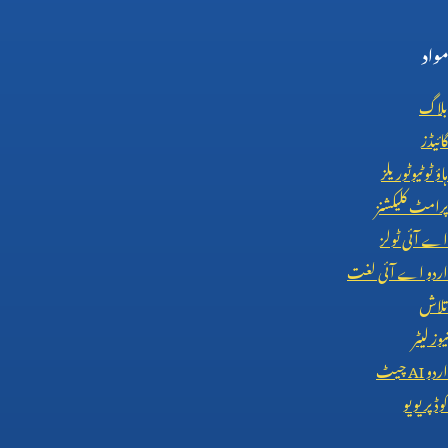
مواد
بلاگ
گائیڈز
ہاؤ ٹو ٹیوٹوریلز
پرامٹ کلیکشنز
اے آئی ٹولز
اردو اے آئی لغت
تلاش
نیوز لیٹر
اردو
AI
چیٹ
کوڈ پریویو