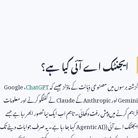
ایجنٹک اے آئی کیا ہے؟
گزشتہ برسوں میں مصنوعی ذہانت کے ماڈلز جیسے کہ
ChatGPT
،
Google
Gemini
اور
Anthropic
کے
Claude
نے گفتگو کرنے اور معلومات
فراہم کرنے میں پیش رفت دکھائی۔ تاہم اب ایک نیا تصور ابھر رہا ہے جسے
ایجنٹک اے آئی (
Agentic AI)
کہا جا رہا ہے۔ یہ صرف جوابات دینے تک