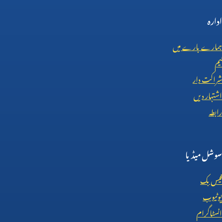
ادارہ
ہمارے بارے میں
ٹیم
شراکت دار
اشتہار دیں
رابطہ
سوشل میڈیا
فیس بک
یوٹیوب
انسٹاگرام