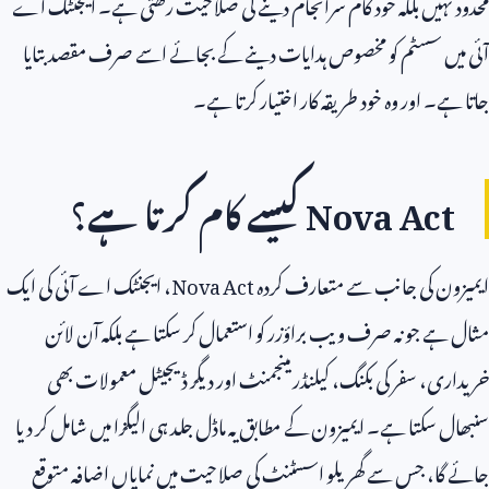
محدود نہیں بلکہ خود کام سرانجام دینے کی صلاحیت رکھتی ہے۔ ایجنٹک اے
آئی میں سسٹم کو مخصوص ہدایات دینے کے بجائے اسے صرف مقصد بتایا
جاتا ہے۔ اور وہ خود طریقہ کار اختیار کرتا ہے۔
Nova Act
کیسے کام کرتا ہے؟
ایمیزون کی جانب سے متعارف کردہ
Nova Act
، ایجنٹک اے آئی کی ایک
مثال ہے جو نہ صرف ویب براؤزر کو استعمال کر سکتا ہے بلکہ آن لائن
خریداری، سفر کی بکنگ، کیلنڈر مینجمنٹ اور دیگر ڈیجیٹل معمولات بھی
سنبھال سکتا ہے۔ ایمیزون کے مطابق یہ ماڈل جلد ہی الیگزا میں شامل کر دیا
جائے گا، جس سے گھریلو اسسٹنٹ کی صلاحیت میں نمایاں اضافہ متوقع