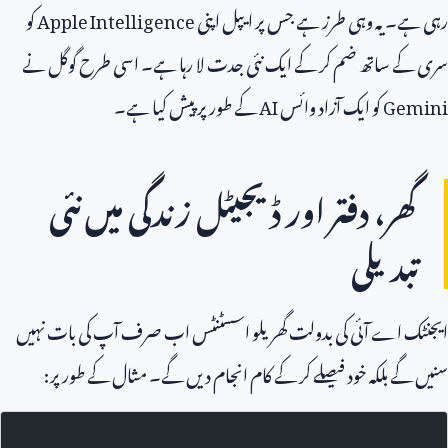
رہی ہے۔ یہ وہی طرز ہے جس پر ایپل اپنی
Apple Intelligence
کو
سری کے ساتھ ضم کر کے ایک نئی جدت لا رہا ہے۔ اسی طرح گوگل نے
Gemini
کو ایک آزاد وائس
AI
کے طور پر پیش کیا ہے۔
گھر، دفتر اور ڈیجیٹل زندگی میں نئی
تبدیلی
ایجنٹک اے آئی کی بدولت گھریلو اسسٹنٹس اب صرف آپ کی بات نہیں
سنیں گے بلکہ خود فیصلے کر کے کام انجام دیں گے۔ مثال کے طور پر: