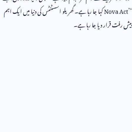
‘
Nova Act’
کہا جا رہا ہے۔ گھریلو اسسٹنٹس کی دنیا میں ایک اہم
پیش رفت قرار دیا جا رہا ہے۔