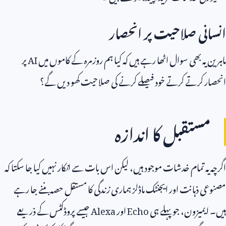
انسانی صلاحیت پر انحصار
ماہرین یہ بھی سوال اٹھا رہے ہیں کہ کیا ہم روزمرہ کے کاموں میں
AI
پر
انحصار کرتے کرتے خود فیصلے کرنے کی صلاحیت کھو دیں گے؟
مستقبل کا اندازہ
اگرچہ یہ تمام خدشات موجود ہیں، لیکن اس بات سے انکار نہیں کیا جا سکتا کہ
مصنوعی ذہانت اور ایجنٹک ماڈلز ہماری زندگی کا مستقل حصہ بننے جا رہے
ہیں۔ ایمیزون، جو پہلے ہی
Echo
اور
Alexa
جیسے پروڈکٹس کے ذریعے