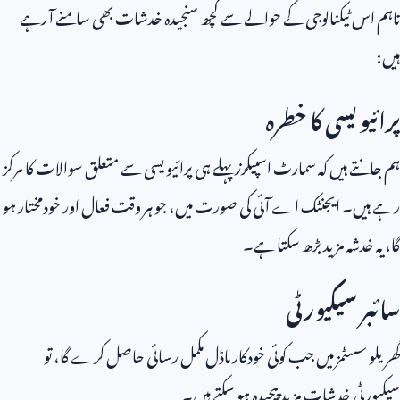
تاہم اس ٹیکنالوجی کے حوالے سے کچھ سنجیدہ خدشات بھی سامنے آ رہے
ہیں:
پرائیویسی کا خطرہ
ہم جانتے ہیں کہ سمارٹ اسپیکرز پہلے ہی پرائیویسی سے متعلق سوالات کا مرکز
رہے ہیں۔ ایجنٹک اے آئی کی صورت میں، جو ہر وقت فعال اور خودمختار ہو
گا، یہ خدشہ مزید بڑھ سکتا ہے۔
سائبر سیکیورٹی
گھریلو سسٹمز میں جب کوئی خودکار ماڈل مکمل رسائی حاصل کرے گا، تو
سیکیورٹی خدشات مزید پیچیدہ ہو سکتے ہیں۔