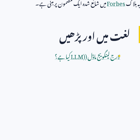
یہ بلاگ
Forbes
میں شائع شدہ ایک مضمون پر مبنی ہے۔
لغت میں اور پڑھیں
لارج لینگویج ماڈل (
LLM)
کیا ہے؟