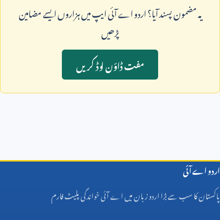
يہ مضمون پسند آيا؟ اردو اے آئی ايپ ميں ہزاروں ايسے مضامين
پڑھيں
مفت ڈاؤن لوڈ کريں
اردو اے آئی
پاکستان کا سب سے بڑا اردو زبان میں اے آئی خواندگی پلیٹ فارم