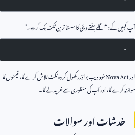
-
آپ کہیں گے: “اگلے ہفتے دبئی کا سستا ترین ٹکٹ بک کر دو۔”
-
اور
Nova Act
خود ویب براؤزر کھول کر وہ ٹکٹ تلاش کرے گا، قیمتوں کا
موازنہ کرے گا، اور آپ کی منظوری سے خرید لے گا۔
خدشات اور سوالات