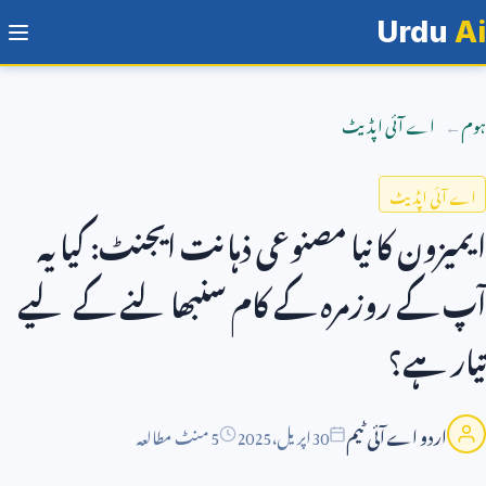
Urdu
Ai
ہوم
اے آئی اپڈیٹ
اے آئی اپڈیٹ
ایمیزون کا نیا مصنوعی ذہانت ایجنٹ: کیا یہ
آپ کے روزمرہ کے کام سنبھالنے کے لیے
تیار ہے؟
اردو اے آئی ٹیم
30
اپریل،
2025
5 منٹ مطالعہ