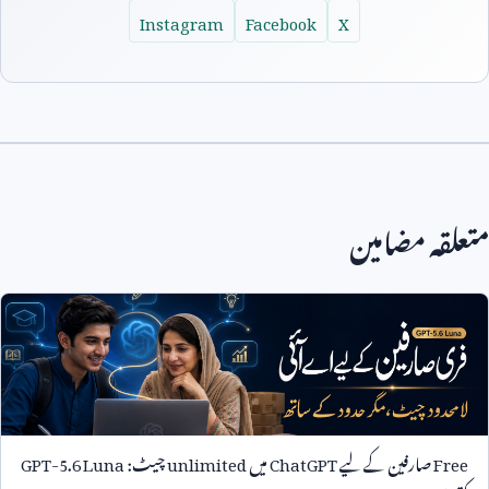
Instagram
Facebook
X
متعلقہ مضامین
Free
صارفین کے لیے
ChatGPT
میں
unlimited
چیٹ:
GPT-5.6 Luna