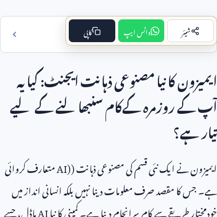
شیئر
واٹس ایپ
کاپی
فہرست مضمون
ایمیزون کا نیا مصنوعی ذہانت ایجنٹ: کیا یہ
آپ کے روزمرہ کےکام سنبھالنے کے لیے
تیار ہے؟
ایمیزون نے ایک نئی قسم کی مصنوعی ذہانت (
AI)
متعارف کروائی
ہے۔ جس کا مقصد صرف معلومات دینا نہیں بلکہ انسانی انداز میں
خودمختار طریقے سے کام سرانجام دینا ہے۔ کمپنی کا نیا
AI
ماڈل، جسے