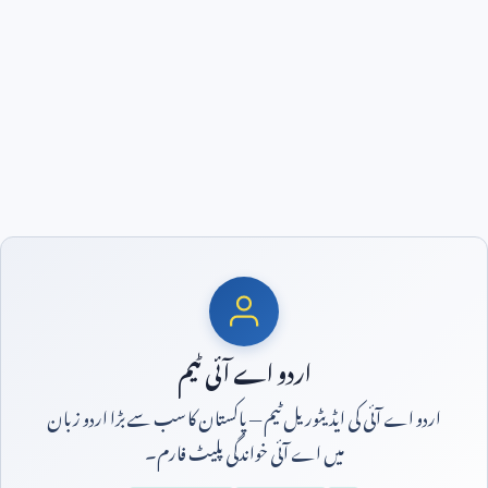
اردو اے آئی ٹیم
اردو اے آئی کی ایڈیٹوریل ٹیم — پاکستان کا سب سے بڑا اردو زبان
میں اے آئی خواندگی پلیٹ فارم۔