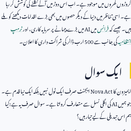
کروڑوں گھروں میں موجود ہے۔ اب اس دوڑ میں آگے نکلنے کی کوشش کر رہا
ہے۔ اسی تناظر میں دنیا کے دیگر حصوں میں بھی بڑے اقدامات دیکھنے کو ملے
ہیں۔ جیسے کہ
فرانس
میں
AI
میں بڑے پیمانے پر سرمایہ کاری، اور
ٹرمپ
انتظامیہ
کی جانب سے
500
ارب ڈالر کی شراکت داری کا اعلان۔
ایک سوال
ایمیزون کا
Nova Act
ایجنٹ صرف ایک ٹول نہیں بلکہ ایک نیا قدم ہے۔
جو ہمیں
AI
کی اگلی نسل سے متعارف کرواتا ہے۔ سوال صرف یہ ہے:کیا
ہم اس تبدیلی کے لیے تیار ہیں؟