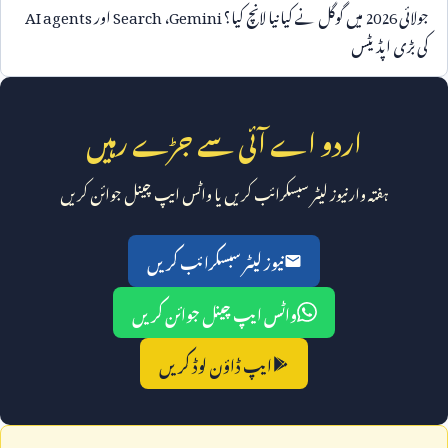
جولائی
2026
میں گوگل نے کیا نیا لانچ کیا؟
Gemini
،
Search
اور
AI agents
کی بڑی اپڈیٹس
اردو اے آئی سے جڑے رہیں
ہفتہ وار نیوز لیٹر سبسکرائب کریں یا واٹس ایپ چینل جوائن کریں
نیوز لیٹر سبسکرائب کریں
واٹس ایپ چینل جوائن کریں
ایپ ڈاؤن لوڈ کریں