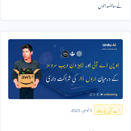
نے سائنسدانوں
5
نومبر،
2025
اے آئی اپڈیٹ