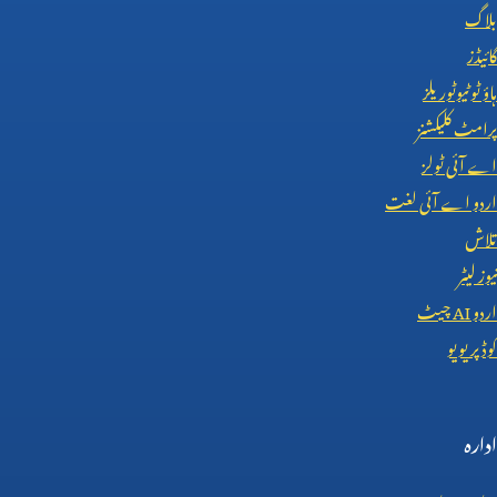
بلاگ
گائیڈز
ہاؤ ٹو ٹیوٹوریلز
پرامٹ کلیکشنز
اے آئی ٹولز
اردو اے آئی لغت
تلاش
نیوز لیٹر
اردو
AI
چیٹ
کوڈ پریویو
ادارہ