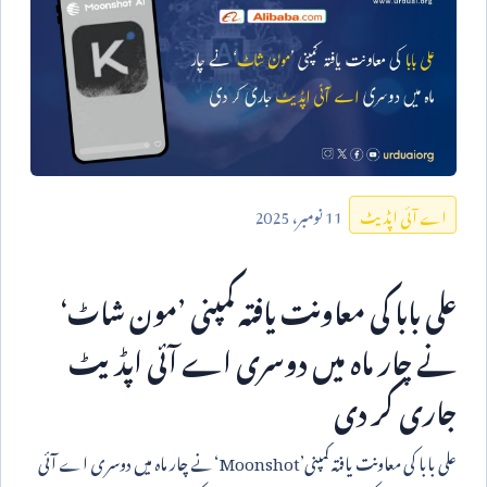
11
نومبر،
2025
اے آئی اپڈیٹ
علی بابا کی معاونت یافتہ کمپنی ’مون شاٹ‘
نے چار ماہ میں دوسری اے آئی اپڈیٹ
جاری کر دی
علی بابا کی معاونت یافتہ کمپنی’
Moonshot
‘نے چار ماہ میں دوسری اے آئی