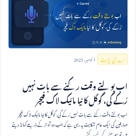
1
نومبر،
2025
اے آئی اپڈیٹ
اب بولتے وقت رکنے سے بات نہیں
رُکے گی، گوگل کا نیا مائیک لاک فیچر
اب بولتے وقت رکنے سے بات نہیں رُکے گی، گوگل کا نیا مائیک لاک فیچر
صارفین کی ایک عام شکایت یہ رہی ہے کہ جب وہ آواز کے ذریعے کمانڈ دیتے
ہیں تو سوچنے کے لیے رکتے