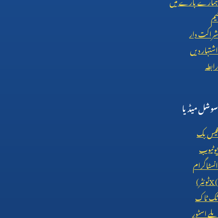
ہمارے بارے میں
ٹیم
شراکت دار
اشتہار دیں
رابطہ
سوشل میڈیا
فیس بک
یوٹیوب
انسٹاگرام
X (
ٹوئٹر)
ٹک ٹاک
پلے اسٹور