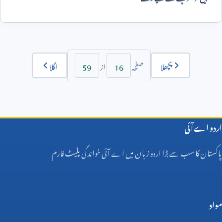
59
16
پچھلا
اگلا
صفحہ
از
اردو اے آئی
پاکستان کا سب سے بڑا اردو زبان میں اے آئی خواندگی پلیٹ فارم
مواد