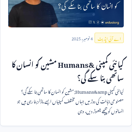
4
نومبر،
2025
اے آئی اپڈیٹ
کیا نئی کمپنی
Humans&
مشین کو انسان کا
ساتھی بنا سکے گی؟
کیا نئی کمپنی
Humans&amp
; مشین کو انسان کا ساتھی بنا سکے گی؟
مصنوعی ذہانت کی دوڑ میں جہاں مختلف کمپنیاں ایسے ماڈلز بنا رہی ہیں جو
انسانوں کو پیچھے چھوڑ دیں، وہی