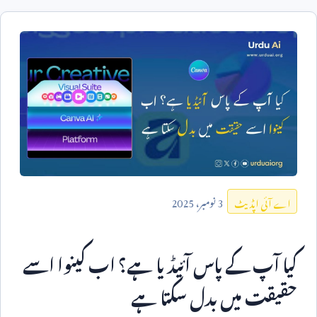
3
نومبر،
2025
اے آئی اپڈیٹ
کیا آپ کے پاس آئیڈیا ہے؟ اب کینوا اسے
حقیقت میں بدل سکتا ہے