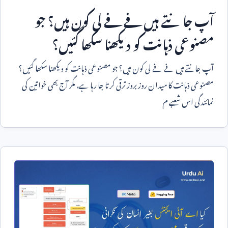
آپ جانتے ہیں فے فے لی کون ہیں؟ جو
مصنوعی ذہانت کو دیکھنا سکھا گئیں؟
آپ جانتے ہیں فے فے لی کون ہیں؟ جو مصنوعی ذہانت کو دیکھنا سکھا گئیں؟
مصنوعی ذہانت کا میدان روز بروز ترقی کرتا جا رہا ہے، مگر آج بھی خواتین کی
نمائندگی اس شعبے م