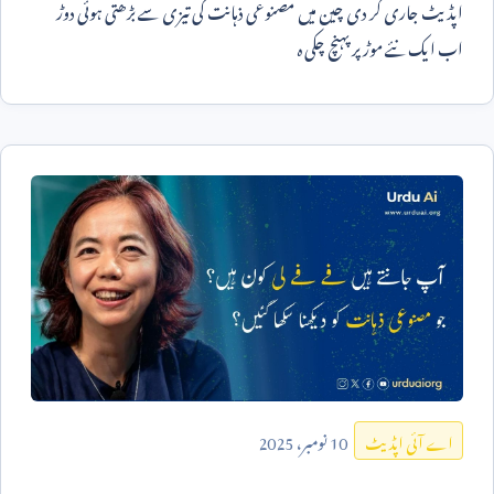
اپڈیٹ جاری کر دی چین میں مصنوعی ذہانت کی تیزی سے بڑھتی ہوئی دوڑ
اب ایک نئے موڑ پر پہنچ چکی ہ
10
نومبر،
2025
اے آئی اپڈیٹ