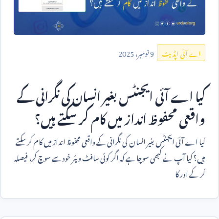
9
نومبر،
2025
اے آئی اپڈیٹ
کیا اے آئی ایجنٹس بغیر انسان کی نگرانی کے
واقعی محفوظ انداز میں کام کر سکتے ہیں؟
کیا اے آئی ایجنٹس بغیر انسان کی نگرانی کے واقعی محفوظ انداز میں کام کر سکتے
ہیں؟ کیا آپ نے کبھی سوچا ہے کہ اگر کوئی سافٹ ویئر خود سے سوچ کر، فیصلہ
کر کے اور کا