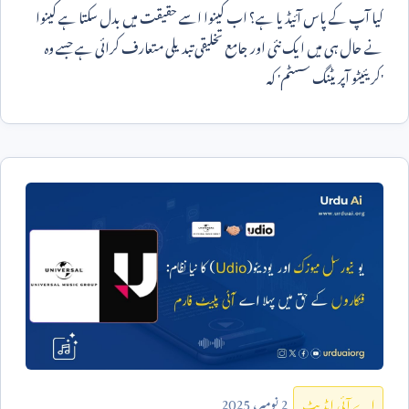
کیا آپ کے پاس آئیڈیا ہے؟ اب کینوا اسے حقیقت میں بدل سکتا ہے کینوا
نے حال ہی میں ایک نئی اور جامع تخلیقی تبدیلی متعارف کرائی ہے جسے وہ
'کریئیٹو آپریٹنگ سسٹم' کہ
2
نومبر،
2025
اے آئی اپڈیٹ