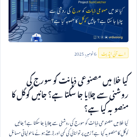
6
نومبر،
2025
اے آئی اپڈیٹ
کیا خلا میں مصنوعی ذہانت کو سورج کی
روشنی سے چلایا جا سکتا ہے؟ جانیں گوگل کا
منصوبہ کیا ہے؟
کیا خلا میں مصنوعی ذہانت کو سورج کی روشنی سے چلایا جا سکتا ہے؟ جانیں
گوگل کا منصوبہ کیا ہے؟ زمین پر توانائی کی کمی اور بڑھتے ہوئے ماحولیاتی مسائل