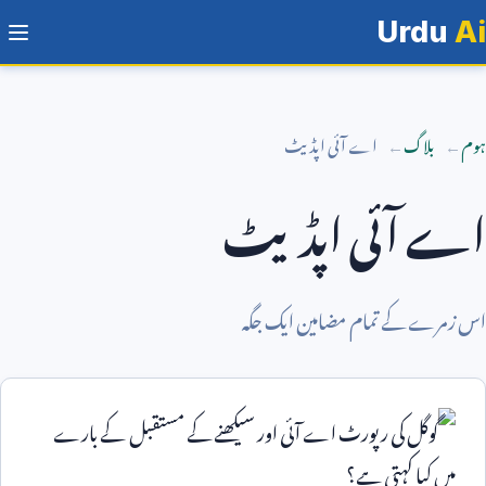
Urdu
Ai
ہوم
بلاگ
اے آئی اپڈیٹ
اے آئی اپڈیٹ
اس زمرے کے تمام مضامین ایک جگہ