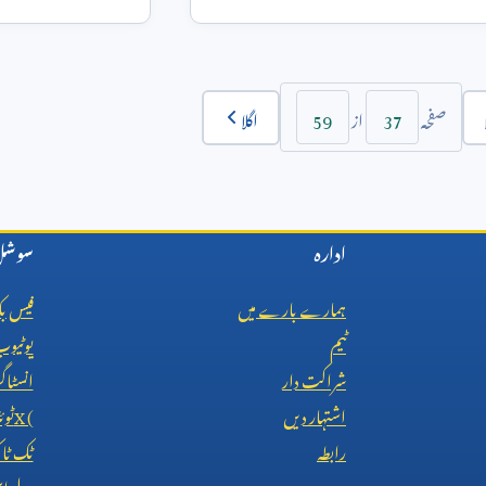
اور
o4-mini
متع
59
37
اگلا
صفحہ
از
ادارہ
سوشل 
ہمارے بارے میں
فیس ب
ٹیم
یوٹیو
شراکت دار
انسٹاگ
اشتہار دیں
X (
ٹوئ
رابطہ
ٹک ٹ
پلے اس