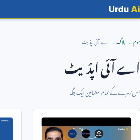
Urdu
Ai
ہوم
بلاگ
اے آئی اپڈیٹ
اے آئی اپڈیٹ
اس زمرے کے تمام مضامین ایک جگہ