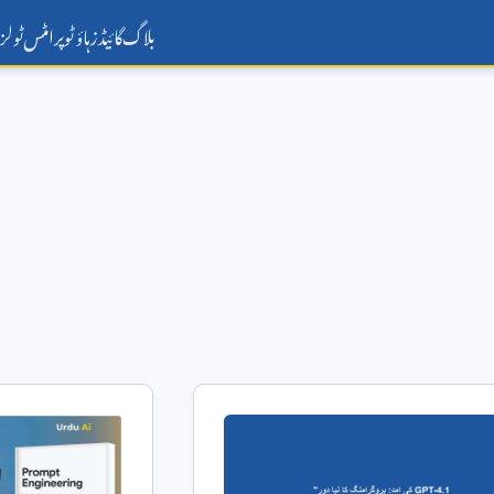
بلاگ
گائیڈز
ہاؤ ٹو
پرامٹس
ٹولز