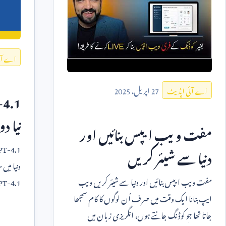
اے آئ
27
اپریل،
2025
اے آئی اپڈیٹ
4.1
نیا دو
مفت ویب ایپس بنائیں اور
PT-4.1
دنیا سے شیئر کریں
دنیا میں
مفت ویب ایپس بنائیں اور دنیا سے شیئر کریں ویب
PT-4.1
ایپ بنانا ایک وقت میں صرف اُن لوگوں کا کام سمجھا
متعارف 
جاتا تھا جو کوڈنگ جانتے ہوں، انگریزی زبان میں