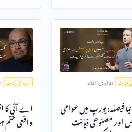
25
اپریل،
2025
4
ی اپڈیٹ
اے آئی اپڈیٹ
کا نیا فیصلہ: یورپ میں عوامی
اے آئی کا ان
س اور مصنوعی ذہانت
واقعی ختم ہو