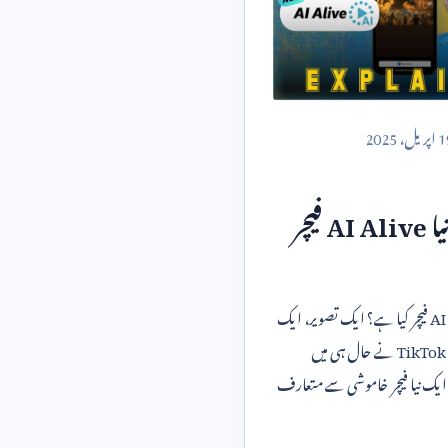
1
اپریل،
2025
نیا
AI Alive
فیچر
AI
فیچر کیا ہے؟ ایک تصویر، ایک
TikTok
نے حال ہی میں
 ایک نیا فیچر خاموشی سے متعارف