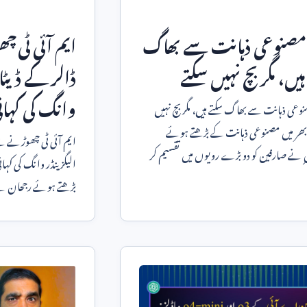
صنوعی ذہانت سے بھاگ
ایم آئی ٹی 
ہیں، مگر بچ نہیں سکتے
ڈالر کے ڈیٹا ک
وانگ کی کہان
ی ذہانت سے بھاگ سکتے ہیں، مگر بچ نہیں
ا بھر میں مصنوعی ذہانت کے بڑھتے ہوئے
ایم آئی ٹی چھوڑنے سے 
نے صارفین کو دو بڑے رویوں میں تقسیم کر
الیگزینڈر وانگ کی کہا
کچھ افراد روز
بڑھتے ہوئے رجحان نے ٹ
چہرے