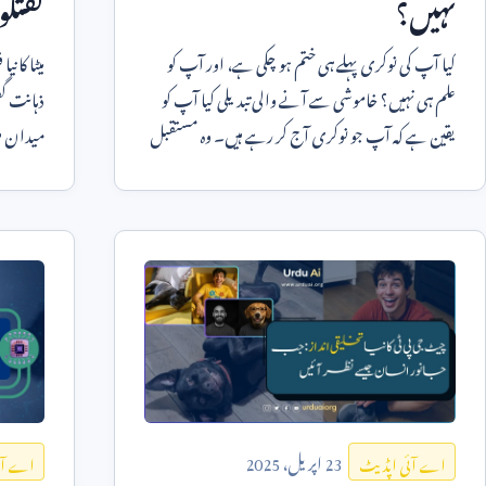
نہیں؟
گفتگو
کیا آپ کی نوکری پہلے ہی ختم ہو چکی ہے، اور آپ کو
میٹا کا 
علم ہی نہیں؟ خاموشی سے آنے والی تبدیلی کیا آپ کو
ذہانت گف
یقین ہے کہ آپ جو نوکری آج کر رہے ہیں۔ وہ مستقبل
میدان م
میں بھی رہے
اب بڑی 
23
اپریل،
2025
اے آئی اپڈیٹ
اے آئ