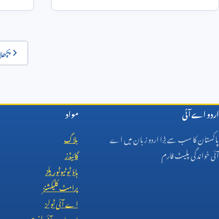
ماڈلز
o3
پچھلا
اردو اے آئی
مواد
پاکستان کا سب سے بڑا اردو زبان میں اے
بلاگ
آئی خواندگی پلیٹ فارم
گائیڈز
ہاؤ ٹو ٹیوٹوریلز
پرامٹ کلیکشنز
اے آئی ٹولز
اردو اے آئی لغت