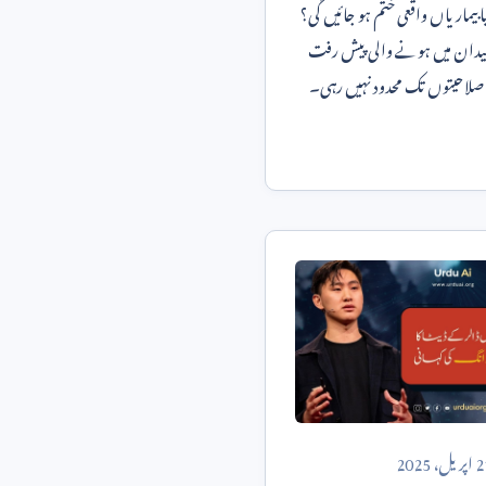
 بیماریاں واقعی ختم ہو جائیں گی؟
دان میں ہونے والی پیش رفت
لاحیتوں تک محدود نہیں رہی۔
2
اپریل،
2025