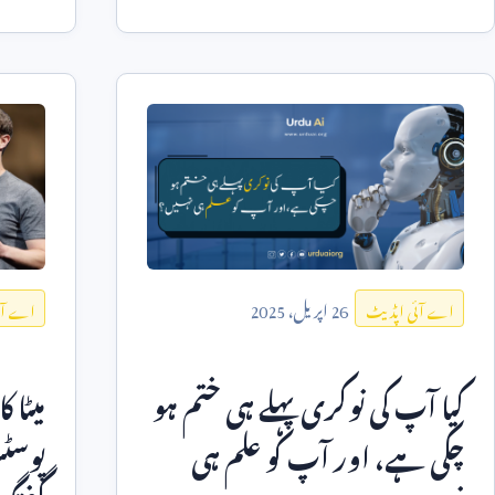
مہارت رکھتے ہوں، ا
26
اپریل،
2025
اے آئی اپڈیٹ
اے آئ
کیا آپ کی نوکری پہلے ہی ختم ہو
میٹا 
چکی ہے، اور آپ کو علم ہی
پوسٹ