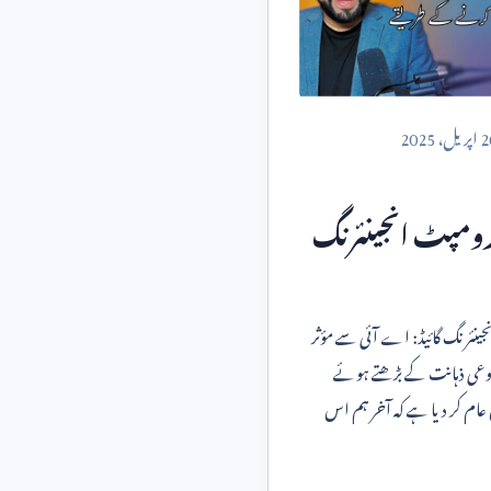
2
اپریل،
2025
پرومپٹ انجینئرنگ
جینئرنگ گائیڈ: اے آئی سے مؤثر
وعی ذہانت کے بڑھتے ہوئے
عام کر دیا ہے کہ آخر ہم اس