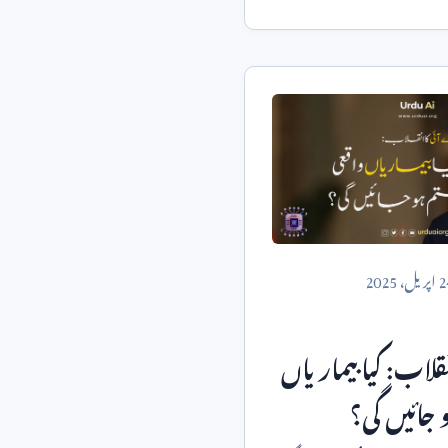
2
اپریل،
2025
قلاب: کیا بیماریاں
 جائیں گی؟