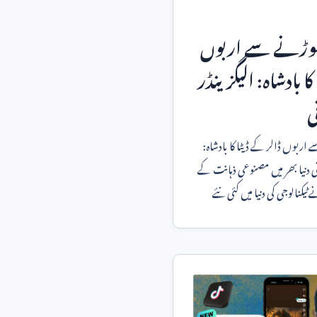
چھوڑنے سے اربوں
ا بادشاہ: الیگزینڈر
ی
اربوں ڈالر کے ڈیٹا کا بادشاہ:
نی دنیا بھر میں مصنوعی ذہانت کے
یکنالوجی کی دنیا میں کئی نئے