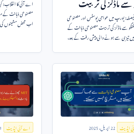
 سے ماڈلز کی تربیت
اے آئی کا انقلاب: کیا
مصنوعی ذہانت کے می
نیا فیصلہ: یورپ میں عوامی پوسٹس اور مصنوعی
اب محض مشینوں کی ص
تگو سے ماڈلز کی تربیت مصنوعی ذہانت کے
گوگل ڈیپ مائنڈ
یں تیزی سے ہونے والی پیش رفت کے بعد،
ٹیکنالوجی ک
22
اپریل،
2025
1
ی اپڈیٹ
اے آئی اپڈیٹ