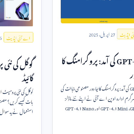
27
اپریل،
2025
ی اپڈیٹ
6
اے آئی اپڈیٹ
GPT-
کی آمد: پروگرامنگ کا
گوگل کی نئی 
ر
گائیڈ
G
کی آمد: پروگرامنگ کا نیا دور مصنوعی ذہانت کی
گوگل کی نئی پرومپٹ ان
 سرگرم ادارہ اوپن اے آئی نے اپنے نئے ماڈلز
بات کیسے کریں؟ مصن
G
،
GPT-4.1 Mini
اور
GPT-4.1 Nano
استعمال نے یہ سوال 
کرواتے ہو
جدید ٹیکنالوجی سے بہ