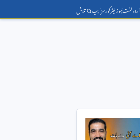
اردو لغت
نیوز لیٹر
کورسز
ایپ
تلاش