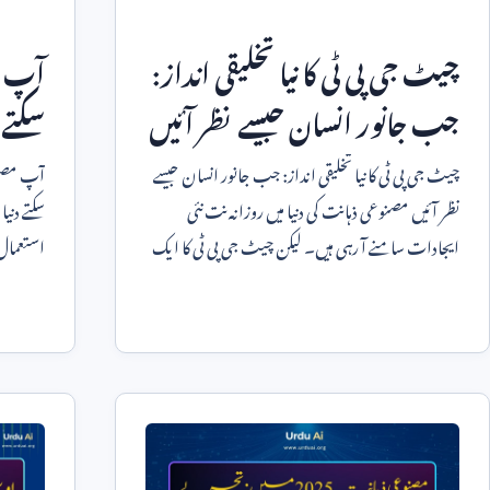
چیٹ جی پی ٹی کا نیا تخلیقی انداز:
آپ م
جب جانور انسان جیسے نظر آئیں
سکتے 
چیٹ جی پی ٹی کا نیا تخلیقی انداز: جب جانور انسان جیسے
آپ مصنوع
نظر آئیں مصنوعی ذہانت کی دنیا میں روزانہ نت نئی
سکتے دنی
ایجادات سامنے آ رہی ہیں۔ لیکن چیٹ جی پی ٹی کا ایک
استعمال 
حالیہ ر
دیا ہے۔ 