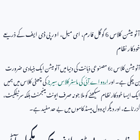
آٹو میشن کلاس
6
گوگل فارم، ای میل، اور پی ڈی ایف کے ذریعے
خودکار نظام
آٹو میشن کلاس
6:
مصنوعی ذہانت کی دنیا میں آٹو میشن ایک بنیادی ضرورت
بن چکی ہے۔ اور
اردو اے آئی کی ماسٹر کلاس سیریز
کی چھٹی کلاس میں ہمیں
ایک ایسا خودکار نظام سیکھنے کو ملا جو نہ صرف ایونٹ مینجمنٹ بلکہ سرٹیفکیٹ،
گزر نامے، اور دیگر اپروول بیسڈ کاموں میں بے حد مفید ہے۔
فارم سے پی ڈی ایف تک: مکمل آٹو