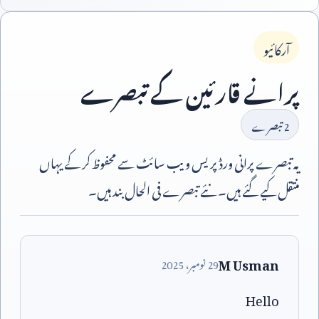
آرکائیو
پرانے قارئین کے تبصرے
2
تبصرے
یہ تبصرے پرانی ورڈپریس ویب سائٹ سے محفوظ کر کے یہاں
منتقل کیے گئے ہیں۔ نئے تبصرے فی الحال بند ہیں۔
M Usman
29
نومبر،
2025