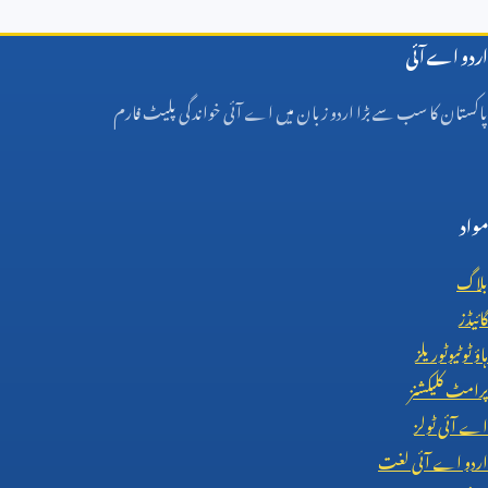
اردو اے آئی
پاکستان کا سب سے بڑا اردو زبان میں اے آئی خواندگی پلیٹ فارم
مواد
بلاگ
گائیڈز
ہاؤ ٹو ٹیوٹوریلز
پرامٹ کلیکشنز
اے آئی ٹولز
اردو اے آئی لغت