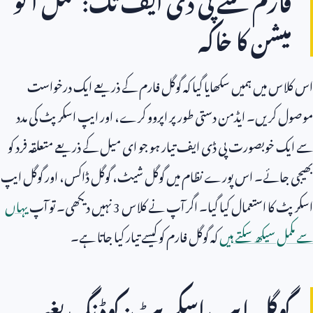
میشن کا خاکہ
اس کلاس میں ہمیں سکھایا گیا کہ گوگل فارم کے ذریعے ایک درخواست
موصول کریں۔ ایڈمن دستی طور پر اپروو کرے، اور ایپ اسکرپٹ کی مدد
سے ایک خوبصورت پی ڈی ایف تیار ہو جو ای میل کے ذریعے متعلقہ فرد کو
بھیجی جائے۔ اس پورے نظام میں گوگل شیٹ، گوگل ڈاکس، اور گوگل ایپ
اسکرپٹ کا استعمال کیا گیا۔ اگر آپ نے کلاس
3
نہیں دیکھی۔ تو آپ
یہاں
سے مکمل سیکھ سکتے ہیں
کہ گوگل فارم کو کیسے تیار کیا جاتا ہے۔
گوگل ایپ اسکرپٹ: کوڈنگ بغیر