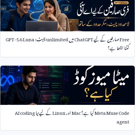
Free
صارفین کے لیے
ChatGPT
میں
unlimited
چیٹ:
GPT-5.6 Luna
کتنا اچھا ہے؟
Meta Muse Code
کیا ہے؟
Mac
اور
Linux
کے لیے نیا
AI coding
agent