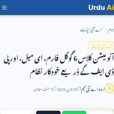
Urdu
Ai
ہوم
اے آئی اپڈیٹ
اے آئی اپڈیٹ
آٹو میشن کلاس
6
گوگل فارم، ای میل، اور پی
ڈی ایف کے ذریعے خودکار نظام
اردو اے آئی ٹیم
30
جون،
2025
3 منٹ مطالعہ