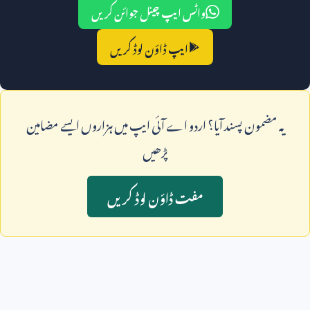
واٹس ایپ چینل جوائن کریں
ایپ ڈاؤن لوڈ کریں
يہ مضمون پسند آيا؟ اردو اے آئی ايپ ميں ہزاروں ايسے مضامين
پڑھيں
مفت ڈاؤن لوڈ کريں