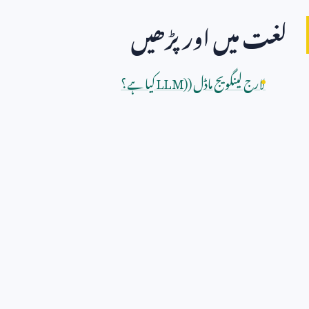
لغت میں اور پڑھیں
لارج لینگویج ماڈل (
LLM)
کیا ہے؟