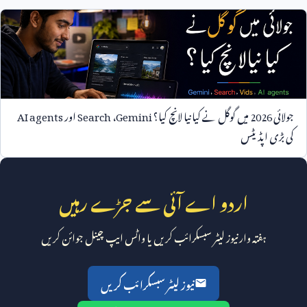
جولائی
2026
میں گوگل نے کیا نیا لانچ کیا؟
Gemini
،
Search
اور
AI agents
کی بڑی اپڈیٹس
اردو اے آئی سے جڑے رہیں
ہفتہ وار نیوز لیٹر سبسکرائب کریں یا واٹس ایپ چینل جوائن کریں
نیوز لیٹر سبسکرائب کریں