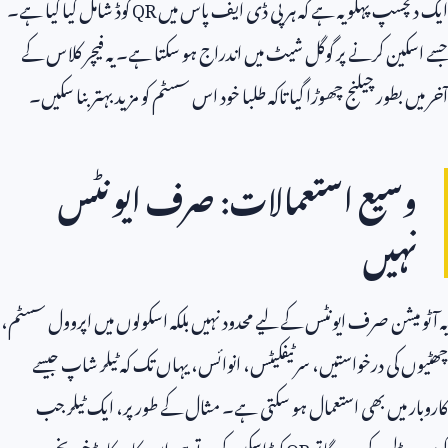
ایک دلچسپ پہلو یہ ہے کہ ہر پی ڈی ایف پاس میں
QR
کوڈ شامل کیا گیا ہے۔
جسے اسکین کرنے پر گوگل شیٹ میں اندراج ہو سکتا ہے۔ یہ فیچر کلاس کے
آخر میں بطور چیلنج چھوڑا گیا تاکہ طلبا خود اس سسٹم کو مزید بہتر بنا سکیں۔
وسیع استعمالات: صرف ایونٹس
نہیں
یہ آٹو میشن صرف ایونٹس کے لیے محدود نہیں بلکہ اسکولوں میں اپروول سسٹم،
چھٹیوں کی درخواستیں، سرٹیفکیٹس، انوائس، یہاں تک کہ ٹیلر شاپ جیسے
کاروبار میں بھی استعمال ہو سکتی ہے۔ مثال کے طور پر، ایک ٹیلر جب
کپڑے ڈلیور کرے گا تو
QR
کوڈ اسکین کرتے ہی اس کا ریکارڈ خود بخود