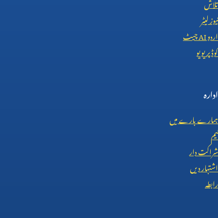
تلاش
نیوز لیٹر
اردو
AI
چیٹ
کوڈ پریویو
ادارہ
ہمارے بارے میں
ٹیم
شراکت دار
اشتہار دیں
رابطہ