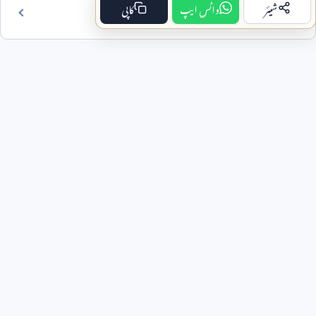
شیئر
واٹس ایپ
کاپی
فہرست مضمون