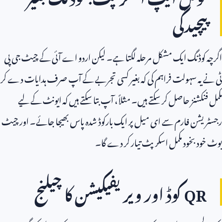
پیچیدگی
اگرچہ کوڈنگ ایک مشکل مرحلہ لگتا ہے۔ لیکن اردو اے آئی کے چیٹ جی پی
ٹی نے یہ سہولت فراہم کی کہ بغیر کسی تجربے کے آپ صرف ہدایات دے کر
مکمل فنکشنز حاصل کر سکتے ہیں۔ مثلاً، آپ بتا سکتے ہیں کہ ایونٹ کے لیے
رجسٹریشن فارم سے ای میل پر ایک بارکوڈ شدہ پاس بھیجا جائے۔ اور چیٹ
بوٹ خود بخود مکمل اسکرپٹ تیار کر دے گا۔
QR
کوڈ اور ویریفیکیشن کا چیلنج