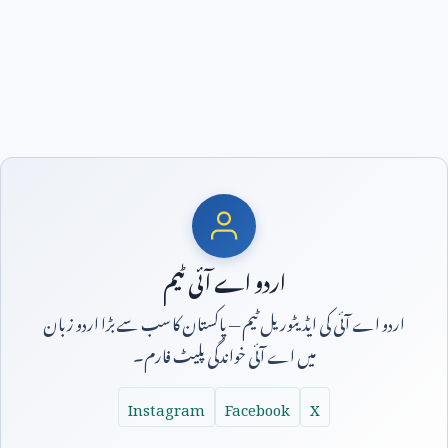
اردو اے آئی ٹیم
اردو اے آئی کی ایڈیٹوریل ٹیم — پاکستان کا سب سے بڑا اردو زبان
میں اے آئی خواندگی پلیٹ فارم۔
Instagram
Facebook
X