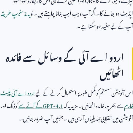
اپڈیٹ ہو جائے گا۔ اگر آپ ویب ایپ بنانا چاہتے ہیں۔ تو
یہ
2
سٹیپ طریقہ
آپ کے لیے مفید ہو سکتا ہے۔
اردو اے آئی کے وسائل سے فائدہ
اٹھائیں
اس آٹومیشن سسٹم کو مکمل طور پر استعمال کرنے کے لیے
اردو اے آئی پلیٹ
فارم
سے بھرپور فائدہ اٹھائیں۔ مزید یہ کہ
GPT-4.1
کے آنے سے
کوڈنگ اور
آٹو میشن میں انقلابی تبدیلیاں آ رہی ہیں ۔ جنہیں آپ ضرور جانیں۔