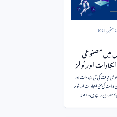
2
ستمبر،
2024
یس میں مصنوعی
 ایجادات اور ٹولز
نوعی ذہانت کی نئی ایجادات اور
ذہانت کی نئی ایجادات اور ٹولز
 کا حصہ بن رہے ہیں۔
AI
نہ