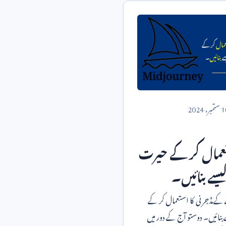
1
ستمبر،
2024
ستعمال کر کے حیرت
کیسے بنائیں۔
 کےمڈجرنی کا استعمال کر کے
ے بنائیں۔ دوستو آج کے دور میں