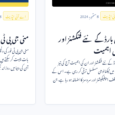
8
ستمبر،
2024
8
ی اپڈیٹ
اے آئی اپڈیٹ
بارڈ کے نئے فنکشنز اور
منی جی پی ٹی 
ی اہمیت
منی جی پی ٹی فور کی 
بات چیت کر سکتے ہی
ڈ کے نئے فنکشنز اور ان کی اہمیت آج کی تیز
آی کی دنیا میں روزانہ 
یا میں ٹیکنالوجی مسلسل ترقی کر رہی ہے۔ اس کے
ہمارے روزمر
لف ایپلیکیشنز اور سروسز کا اضافہ ہو رہا ہے، جن