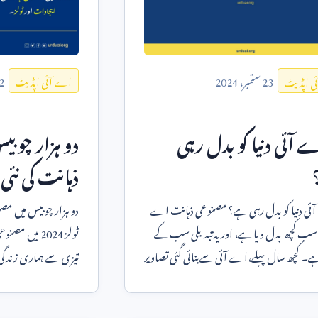
2
23
ستمبر،
2024
اے آئی اپڈیٹ
ی اپڈیٹ
دو ہزار چوب
ے آئی دنیا کو بدل رہی
ذہانت کی نئی
دو ہزار چوبیس میں مص
آئی دنیا کو بدل رہی ہے؟ مصنوعی ذہانت اے
ٹولز
2024
میں مصنوعی 
سب کچھ بدل دیا ہے، اور یہ تبدیلی سب کے
تیزی سے ہماری زندگی
۔ کچھ سال پہلے،اے آئی سے بنائی گئی تصاویر
صرف مختلف شعب
ا آسان