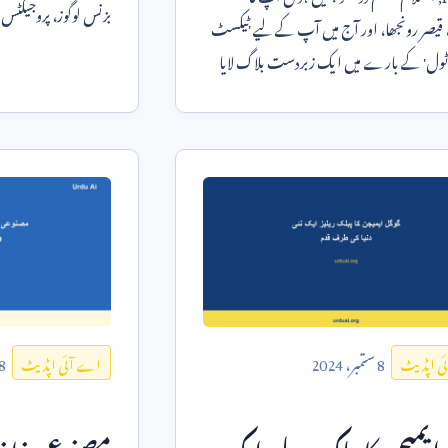
بزنس لوگوز، پروجیکٹ
یصر رونجھا، اور آج میں آپ کے لیے 'ٹیکسٹ
کے لیے بصری مواد
 ٹول' کے بارے میں ایک زبردست بلاگ لایا
 ٹول آپ کے خیال
8
ستمبر،
2024
8
ی اپڈیٹ
اے آئی اپڈیٹ
ایمیجن کا پبلک ریلیز ایک
مصنوعی ذہ