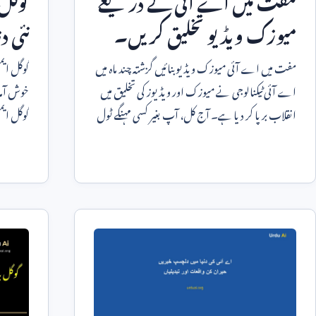
میوزک ویڈیو تخلیق کریں۔
نئی د
مفت میں اے آئی میوزک ویڈیو بنائیں گزشتہ چند ماہ میں
گوگل ایم
اے آئی ٹیکنالوجی نے میوزک اور ویڈیوز کی تخلیق میں
خوش آمد
انقلاب برپا کر دیا ہے۔ آج کل، آپ بغیر کسی مہنگے ٹول
گوگل ایمی
کے پر
تازہ