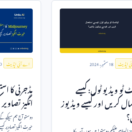
0
18
ستمبر،
2024
اے آئی اپڈیٹ
ی اپڈیٹ
مڈجرنی کا ا
 ٹو ویڈیو ٹول: کیسے
انگیز تصاویر 
ال کریں اور کیسے ویڈیوز
ں؟
دوستو آج ہم سیکے گے
حیرت انگیز تصاویر کیس
; السلام علیکم دوستو! میں ہوں آپ کا