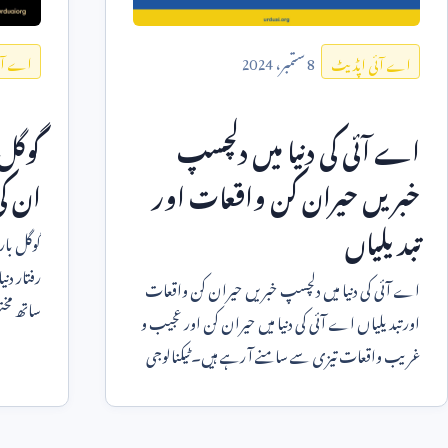
8
ستمبر،
2024
اے آئ
اے آئی اپڈیٹ
گوگل 
اے آئی کی دنیا میں دلچسپ
ان ک
خبریں حیران کن واقعات اور
تبدیلیاں
گوگل بار
رفتار دن
اے آئی کی دنیا میں دلچسپ خبریں حیران کن واقعات
ساتھ مخت
اور تبدیلیاں اے آئی کی دنیا میں حیران کن اور عجیب و
م
غریب واقعات تیزی سے سامنے آ رہے ہیں۔ ٹیکنالوجی
کی تیز رفتار