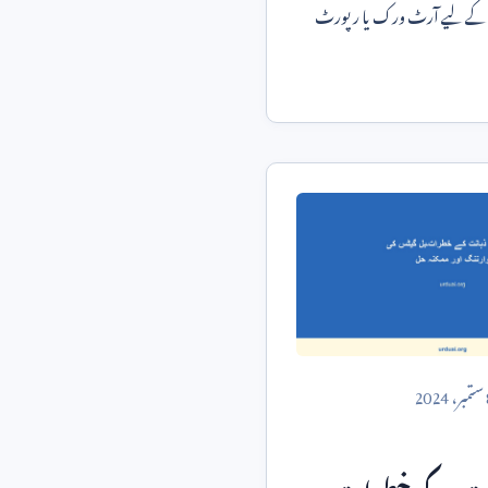
س کے لیے آرٹ ورک یا رپورٹ
ستمبر،
2024
انت کے خطرات۔