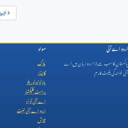
پچھلا
اردو اے آئی
مواد
پاکستان کا سب سے بڑا اردو زبان میں اے
بلاگ
آئی خواندگی پلیٹ فارم
گائیڈز
ہاؤ ٹو ٹیوٹوریلز
پرامٹ کلیکشنز
اے آئی ٹولز
اردو اے آئی لغت
تلاش