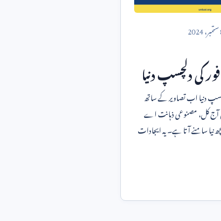
ستمبر،
2024
فور کی دلچسپ دنیا
دلچسپ دنیا اب تصاویر کے ساتھ
ں آج کل، مصنوعی ذہانت اے
کچھ نیا سامنے آتا ہے۔ یہ ایجادات