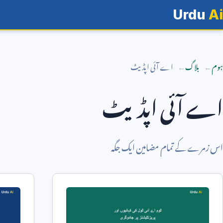
Urdu
Ai
ہوم
بلاگ
اے آئی اپڈیٹ
اے آئی اپڈیٹ
اس زمرے کے تمام مضامین ایک جگہ