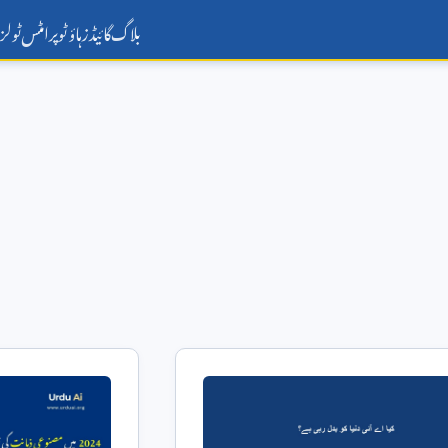
بلاگ
گائیڈز
ہاؤ ٹو
پرامٹس
ٹولز