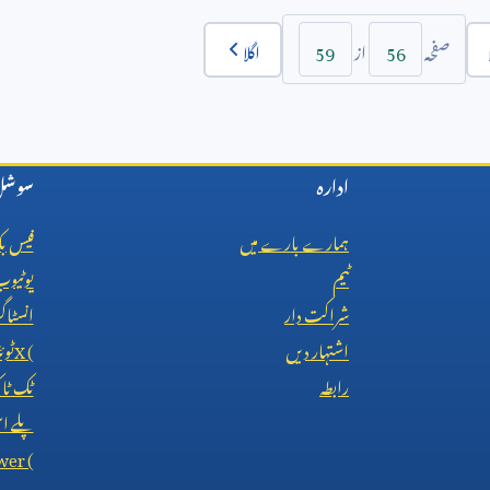
59
56
اگلا
صفحہ
از
ادارہ
سوشل 
ہمارے بارے میں
فیس ب
ٹیم
یوٹیو
شراکت دار
انسٹاگ
اشتہار دیں
X (
ٹوئ
رابطہ
ٹک ٹ
پلے اس
wer (