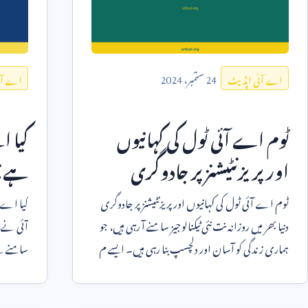
24
ستمبر،
2024
اے آئی اپڈیٹ
اے آئ
ٹوم اے آئی ٹول کی کہانیوں
کیا ا
اور پریزنٹیشنز پر جادوگری
ہے؟
ٹوم اے آئی ٹول کی کہانیوں اور پریزنٹیشنز پر جادوگری
کیا اے 
دنیا بھر میں روزانہ نت نئی ٹیکنالوجیز سامنے آ رہی ہیں، جو
آئی نے 
ہماری زندگی کو آسان اور دلچسپ بنا رہی ہیں۔ ایسے م
سامنے ہے
کو پہچانن