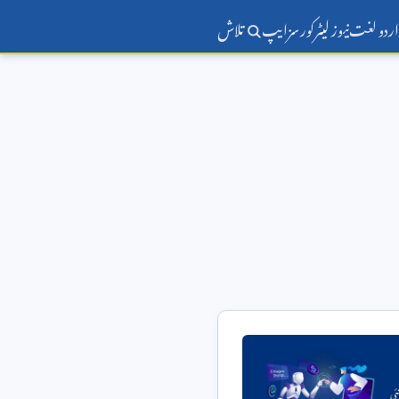
اردو لغت
نیوز لیٹر
کورسز
ایپ
تلاش