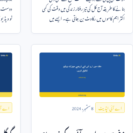
بنانے کا طریقہ آج کل کی تیز رفتار زندگی میں وقت کی کمی
دوست، ق
اکثر اہم کاموں میں رکاوٹ بن جاتی ہے۔ ایسے میں
ٹو ویڈیو
مصنوعی ذہانت ا
ہوں۔ یہ
8
ستمبر،
2024
اے آئی اپڈیٹ
اے آئ
مفت میں اے آئی کے ذریعے
گوگل 