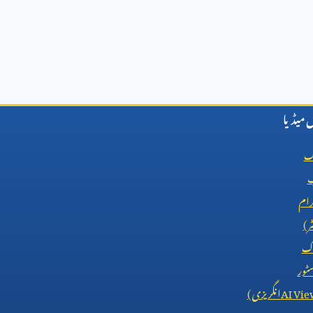
میڈیا
ک
ب
رام
ٹر)
اک
ٹور
AI Vie
انگریزی)