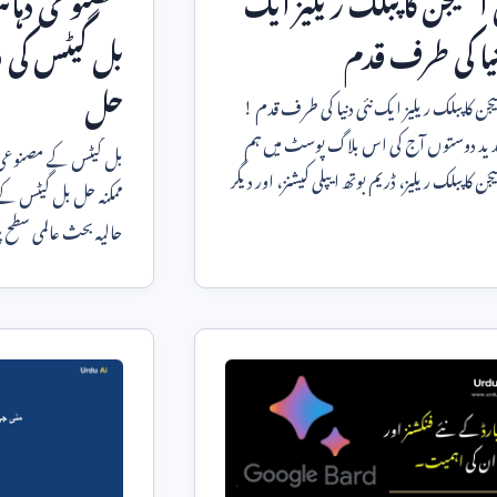
نیا کی طرف قدم
بل گیٹس کی و
حل
یجن کا پبلک ریلیز ایک نئی دنیا کی طرف قدم !
ید دوستوں آج کی اس بلاگ پوسٹ میں ہم
بل گیٹس کے مصنوعی 
جن کا پبلک ریلیز، ڈریم بوتھ ایپلی کیشنز، اور دیگر
ممکنہ حل بل گیٹس ک
حالیہ بحث عالمی سطح پ
تیزی سے ترقی کرتی