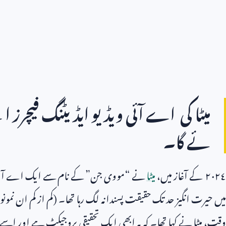
میٹا کی اے آئی ویڈیو ایڈیٹنگ فیچرز ا
ئے گا۔
٢٠٢٤ کے آغاز میں،
میٹا
نے “مووی جن” کے نام سے ایک اے آئی ویڈی
میں حیرت انگیز حد تک حقیقت پسندانہ لگ رہا تھا۔ (کم از کم ان نمون
وقت، میٹا نے کہا تھا۔ کہ یہ ابھی ایک تحقیقی پروجیکٹ ہے اور اس