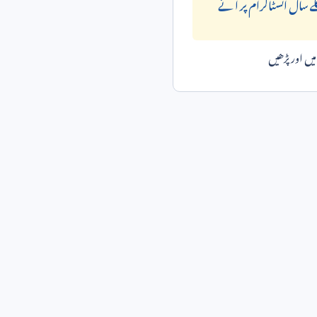
ے سال انسٹاگرام پر آ ئے
ں اور پڑھیں