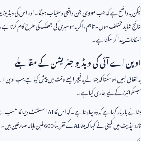
لیکن یہ واضح ہے کہ جب
مووی جن
واقعی دستیاب ہوگا۔ اور اس کی ویڈیوز می
نتائج شاید مختلف ہوں۔ تاہم، اگر یہ موسیری کی جھلک کی طرح کام کرتا ہے، 
امکانات پیدا کر سکتا ہے۔
اوپن اے آئی کی ویڈیو جنریشن کے مقابلے
یہ اتفاق نہیں ہو سکتا کہ میٹا نے یہ فیچر ایسے وقت میں پیش کیا ہے جب اوپن 
سبسکرائبرز کے لیے جاری کیا ہے۔
میٹا نے بار بار کہا ہے کہ وہ چاہتا ہے۔ کہ اس کا
AI
اسسٹنٹ دنیا کا “سب سے 
تازہ اپڈیٹ میں کمپنی نے کہا کہ میٹا
AI
کے تقریباً
600
ملین ماہانہ صارفین ہیں۔