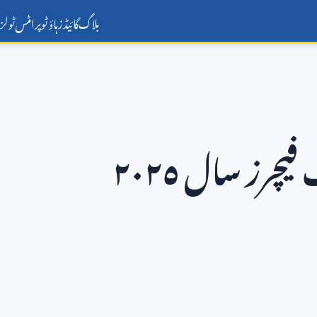
بلاگ
گائیڈز
ہاؤ ٹو
پرامٹس
ٹولز
میٹا کی اے آئی ویڈیو ایڈیٹنگ فیچرز سال ٢٠٢٥