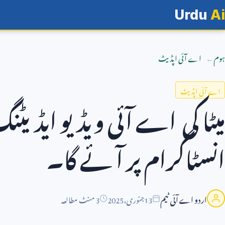
Urdu
Ai
ہوم
اے آئی اپڈیٹ
اے آئی اپڈیٹ
انسٹاگرام پر آ ئے گا۔
اردو اے آئی ٹیم
13
جنوری،
2025
3 منٹ مطالعہ