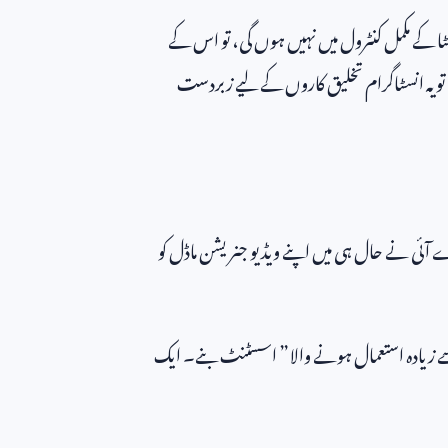
ٹا کے مکمل کنٹرول میں نہیں ہوں گی، تو اس کے
تو یہ انسٹاگرام تخلیق کاروں کے لیے زبردست
اے آئی نے حال ہی میں اپنے ویڈیو جنریشن ماڈل کو
زیادہ استعمال ہونے والا” اسسٹنٹ بنے۔ ایک