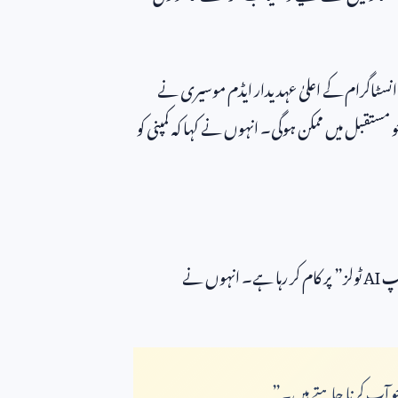
انسٹاگرام کے اعلیٰ عہدیدار ایڈم موسیری نے
مستقبل میں ممکن ہوگی۔ انہوں نے کہا کہ کمپنی کو
چسپ
AI
ٹولز” پر کام کر رہا ہے۔ انہوں نے
و آپ کرنا چاہتے ہیں۔”