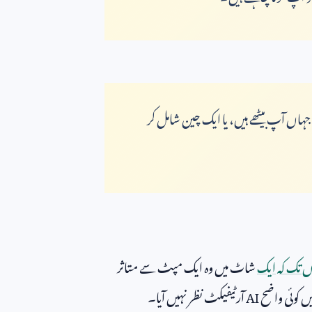
ہاں آپ بیٹھے ہیں، یا ایک چین شامل کر
اں تک کہ ایک
شاٹ میں وہ ایک مپٹ سے متاثر
ں کوئی واضح
AI
آرٹیفیکٹ نظر نہیں آیا۔