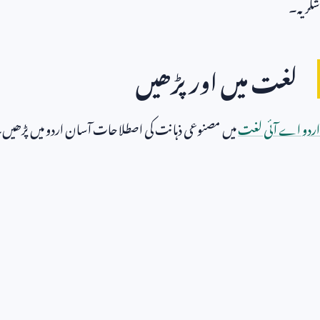
شکریہ۔
لغت میں اور پڑھیں
اردو اے آئی لغت
میں مصنوعی ذہانت کی اصطلاحات آسان اردو میں پڑھیں