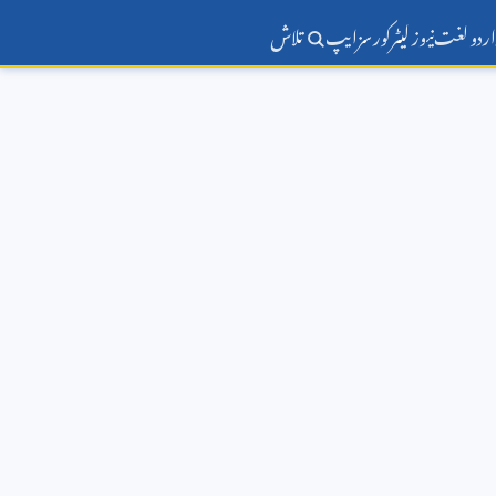
اردو لغت
نیوز لیٹر
کورسز
ایپ
تلاش