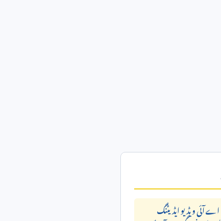
ی اے آئی ویڈیو ایڈیٹنگ