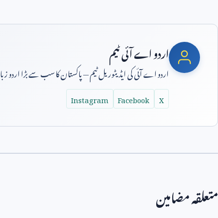
اردو اے آئی ٹیم
اردو اے آئی کی ایڈیٹوریل ٹیم — پاکستان کا سب سے بڑا اردو ز
Instagram
Facebook
X
متعلقہ مضامین