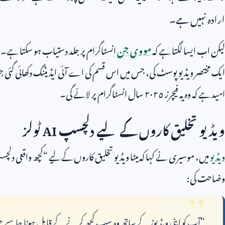
ارادہ نہیں ہے۔
لیکن اب ایسا لگتا ہے کہ
مووی جن
انسٹاگرام پر جلد دستیاب ہو سکتا ہے۔ 
ایک مختصر ویڈیو پوسٹ کی، جس میں اس قسم کی اے آئی ایڈیٹنگ دکھائی گئی جو 
امید ہے کہ وہ یہ فیچرز ٢٠٢٥ سال انسٹاگرام پر لائے گی۔
ویڈیو تخلیق کاروں کے لیے دلچسپ
AI
ٹولز
ویڈیو
میں، موسیری نے کہا کہ میٹا ویڈیو تخلیق کاروں کے لیے “کچھ واقعی دل
وضاحت کی:
“آپ کو اپنی ویڈیوز کے ساتھ وہ سب کچھ کرنے کے قابل ہونا چاہیے ج