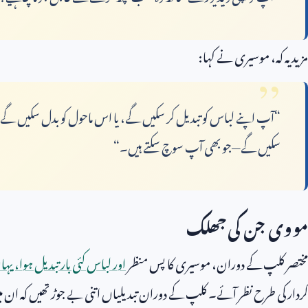
مزید یہ کہ، موسیری نے کہا:
“آپ اپنے لباس کو تبدیل کر سکیں گے، یا اس ماحول کو بدل سکیں گے ج
سکیں گے—جو بھی آپ سوچ سکتے ہیں۔“
مووی جن کی جھلک
مختصر کلپ کے دوران، موسیری کا پس منظر
اور لباس کئی بار تبدیل ہوا، یہ
کردار کی طرح نظر آئے۔ کلپ کے دوران تبدیلیاں اتنی بے جوڑ تھیں کہ ان می