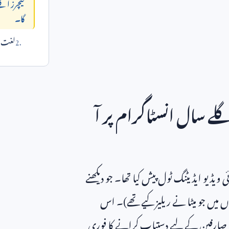
فیچرز اگل
گا۔
لغت می
گلے سال انسٹاگرام پر آ
و ایڈیٹنگ ٹول پیش کیا تھا۔ جو دیکھنے
وں میں جو میٹا نے ریلیز کیے تھے)۔ اس
ے صارفین کے لیے دستیاب کرانے کا فوری