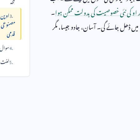
لمحہ
ر او کی نئی خصوصیت کی بدولت ممکن ہوا
۔
اوپن 
مصنوعی ذ
از میں ڈھل جائے گی۔ آسان، جادو جیسا، مگر
قدمی
سوال 
لغت می