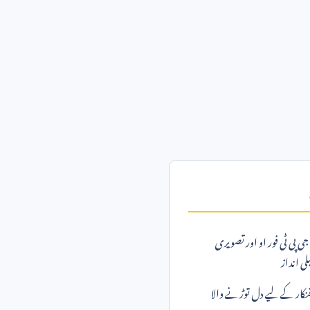
 پی ٹی فور او اور تصویری
بلی انداز
کار کے لیے دل توڑنے والا