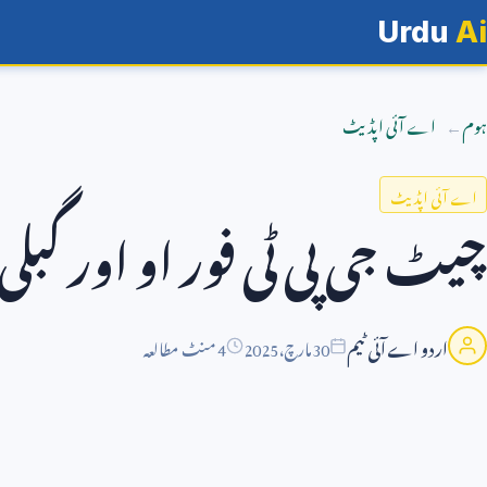
Urdu
Ai
ہوم
اے آئی اپڈیٹ
اے آئی اپڈیٹ
چیٹ جی پی ٹی فور او اور گبلی 
اردو اے آئی ٹیم
30
مارچ،
2025
4 منٹ مطالعہ