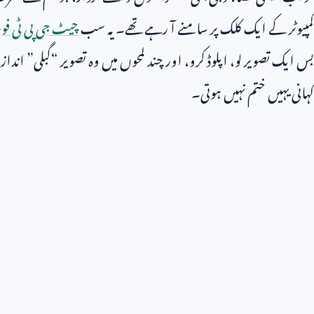
کمپیوٹر کے ایک کلک پر سامنے آ رہے تھے۔ یہ سب
چیٹ جی پی ٹی فو
بس ایک تصویر لو، اپلوڈ کرو، اور چند لمحوں میں وہ تصویر “گبلی” اند
کہانی یہیں ختم نہیں ہوتی۔