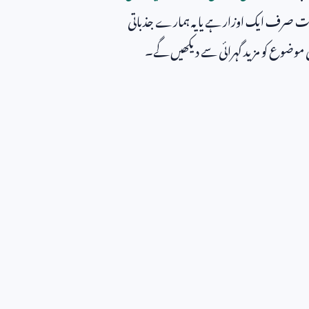
ت صرف ایک اوزار ہے یا یہ ہمارے جذباتی
 موضوع کو مزید گہرائی سے دیکھیں گے۔