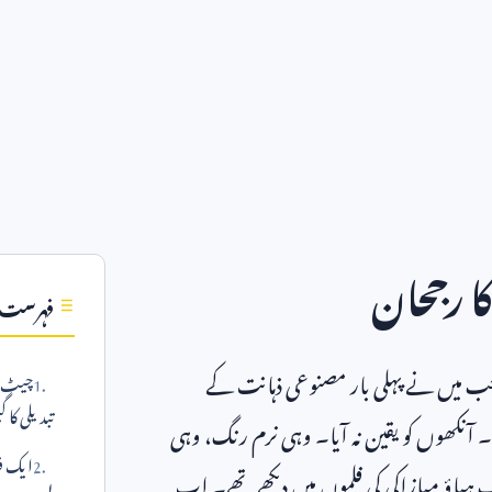
کا رجحان
فہرست
 میں نے پہلی بار مصنوعی ذہانت کے
چیٹ جی
تبدیلی کا گ
ا۔ آنکھوں کو یقین نہ آیا۔ وہی نرم رنگ، وہی
ایک فن
یاؤ میازاکی کی فلموں میں دیکھے تھے۔ اب