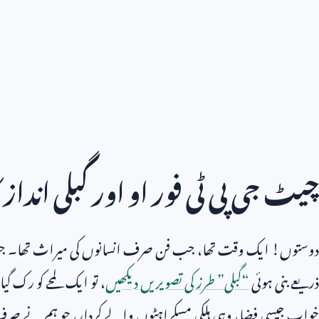
چیٹ جی پی ٹی فور او اور گبلی انداز 
دوستوں! ایک وقت تھا، جب فن صرف انسانوں کی میراث تھا۔ جب
ذریعے بنی ہوئی
“گبلی” طرز کی تصویریں دیکھیں
، تو ایک لمحے کو رک گی
خواب جیسی فضا، وہی ہلکی مسکراہٹوں والے کردار، جو ہم نے صرف ہ