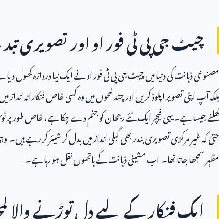
چیٹ جی پی ٹی فور او اور تصویری تبدیلی
مصنوعی ذہانت کی دنیا میں چیٹ جی پی ٹی فور او نے ایک نیا دروازہ کھول دیا 
بلکہ آپ اپنی تصویر اپلوڈ کریں اور چند لمحوں میں وہ کسی خاص فنکارانہ انداز می
کھلنے جیسا ہے۔ یہی فیچر ایک نئے رجحان کو جنم دے چکا ہے، خاص طور پر ٹوئٹ
حتیٰ کہ غیر مرکزی تصویری بندر بھی گبلی انداز میں بدل کر شیئر کر رہے ہیں۔ وہی
مظہر سمجھا جاتا تھا۔ اب مشینی ذہانت کے ہاتھوں نقل ہو رہا ہے۔
ایک فنکار کے لیے دل توڑنے والا لمح