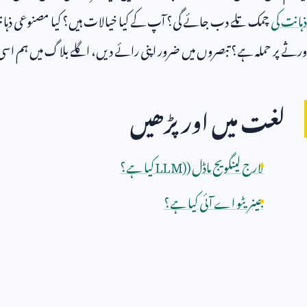
ذہانت کی
چمک تلے دب جائے گی؟ آپ کے کیا خیالات ہیں؟ کیا مصنوعی ذہان
ورثے پر حملہ ہے؟ تبصروں میں ضرور اپنی رائے دیں، اگلے بلاگ میں ہم اسی
لغت میں اور پڑھیں
لارج لینگویج ماڈل (
LLM)
کیا ہے؟
جینریٹو اے آئی کیا ہے؟