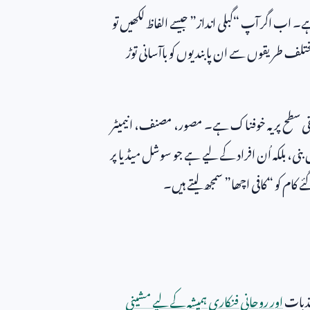
۔ اب اگر آپ “گبلی انداز” جیسے الفاظ لکھیں تو
مختلف طریقوں سے ان پابندیوں کو باآسانی توڑ
لیقی سطح پر یہ خوفناک ہے۔ مصور، مصنف، انیمیٹر
 بنی، بلکہ اُن افراد کے لیے ہے جو سوشل میڈیا پر
 کام کو “کافی اچھا” سمجھ لیتے ہیں۔
جذبات
اور روحانی فنکاری ہمیشہ کے لیے مشینی