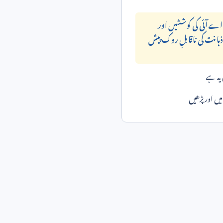
اے آئی کی کوششیں اور
ہانت کی ناقابلِ روک پیش
یہ ہے
ں اور پڑھیں