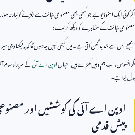
اگر کوئی ایک اسٹوڈیو ہے جو کبھی بھی مصنوعی ذہانت سے جُڑنے کو تیار نہ ہوتا، ت
مصنوعی ذہانت کے مظاہرے کو دیکھ کر بولے:
“مجھے اس سے شدید گھن آتی ہے۔ میں کبھی نہیں چاہوں گا کہ یہ ٹیکنالوجی میر
مگر افسوس، اب ہم وہیں کھڑے ہیں، جہاں
اوپن اے آئی
کے سربراہ سام آلٹ 
بدل لیا ہے۔
اوپن اے آئی کی کوششیں اور مصنوعی
پیش قدمی