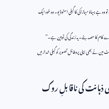
و وہ ہے ہیاؤ میازاکی کا گبلی اسٹوڈیو۔ وہ خود ایک
ے کام کا حصہ بنے۔ یہ زندگی کی توہین ہے۔”
مین نے بھی اپنی پروفائل تصویر کو گبلی انداز میں
 ذہانت کی ناقابلِ روک