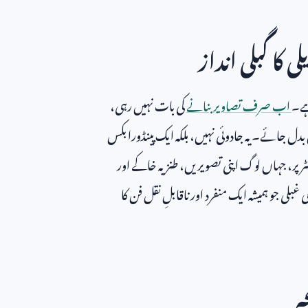
 کا گبلی انداز
ہے۔
اب صرف تصاویر بنانے
کی بات نہیں رہی،
ں بدل جائے۔ یہ جادوئی نہیں، بلکہ ایک پینڈورا بکس
ر پر، جہاں لوگ اپنی تصویریں، طنزیہ خاکے اور
 غبلی جو ہمیشہ ایک منفرد اور ناقابلِ نقل فن کا
ہ