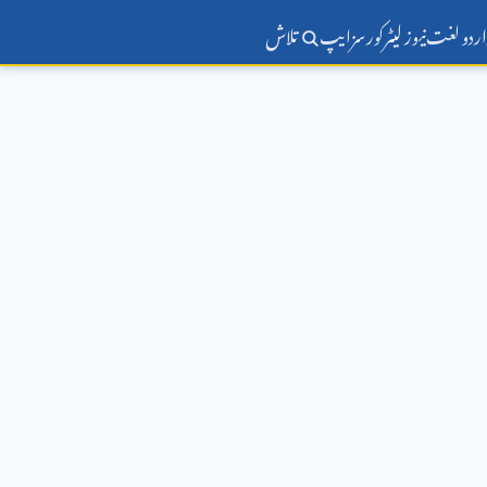
اردو لغت
نیوز لیٹر
کورسز
ایپ
تلاش