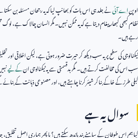
اوپن
اے آئی
نے جلد ہی اس بات کو بھانپ لیا کہ یہ رجحان مسئلہ بن سکتا ہے
نظام کبھی کبھار پیغام دیتا ہے کہ یہ ممکن نہیں۔ مگر انسان چالاک ہے، لوگ 
رہے ہیں۔
ٹیکنالوجی کی سطح پر یہ سب دیکھ کر حیرت ضرور ہوتی ہے، لیکن اخلاقی اور تخ
سب اس کی مخالفت کرتے ہیں۔ مگر بدقسمتی سے یہ ٹیکنالوجی ان
کے لیے
نہیں
گبلی طرز کے خاکے بنا کر شیئر کرنا چاہتے ہیں، اور مصنوعی ذہانت کے بنائے گئے
سوال یہ ہے
کیا ہم اس طوفان کے سامنے بند باندھ سکتے ہیں؟ یا پھر ہماری اصل تخلیق، 