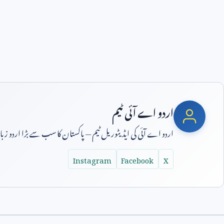
اردو اے آئی ٹیم
اردو اے آئی کی ایڈیٹوریل ٹیم — پاکستان کا سب سے بڑا اردو ز
Instagram
Facebook
X