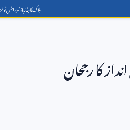
بلاگ
گائیڈز
ہاؤ ٹو
پرامٹس
ٹولز
انداز کا رجحان