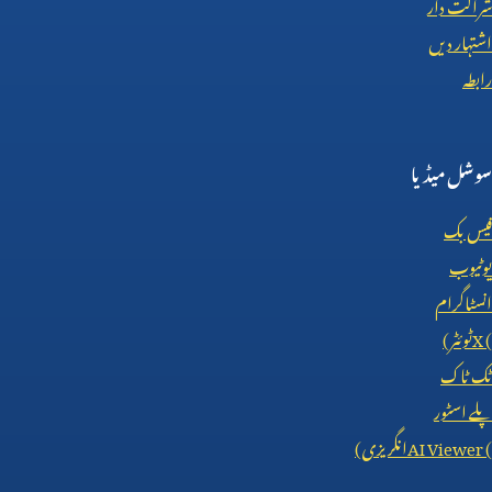
شراکت دار
اشتہار دیں
رابطہ
سوشل میڈیا
فیس بک
یوٹیوب
انسٹاگرام
X (
ٹوئٹر)
ٹک ٹاک
پلے اسٹور
AI Viewer (
انگریزی)