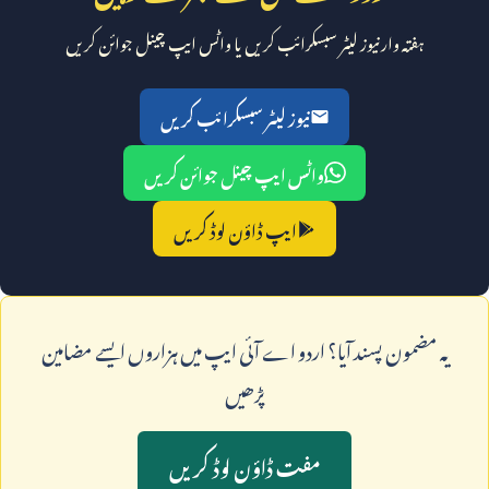
ہفتہ وار نیوز لیٹر سبسکرائب کریں یا واٹس ایپ چینل جوائن کریں
نیوز لیٹر سبسکرائب کریں
واٹس ایپ چینل جوائن کریں
ایپ ڈاؤن لوڈ کریں
يہ مضمون پسند آيا؟ اردو اے آئی ايپ ميں ہزاروں ايسے مضامين
پڑھيں
مفت ڈاؤن لوڈ کريں