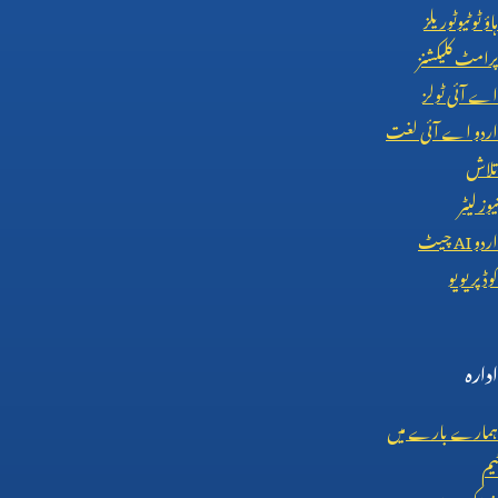
ہاؤ ٹو ٹیوٹوریلز
پرامٹ کلیکشنز
اے آئی ٹولز
اردو اے آئی لغت
تلاش
نیوز لیٹر
اردو
AI
چیٹ
کوڈ پریویو
ادارہ
ہمارے بارے میں
ٹیم