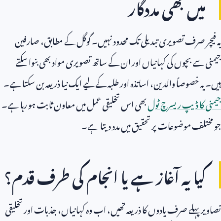
میں بھی مددگار
یہ فیچر صرف تصویری تبدیلی تک محدود نہیں۔ گوگل کے مطابق، صارفین
جیمنی سے بچوں کی کہانیاں اور ان کے ساتھ تصویری مواد بھی بنوا سکتے
ہیں۔ یہ خصوصاً والدین، اساتذہ اور طلبہ کے لیے ایک نیا ذریعہ بن سکتا ہے۔
جیمنی کا ڈیپ ریسرچ ٹول
بھی اس تخلیقی عمل میں معاون ثابت ہو رہا ہے۔
جو مختلف موضوعات پر تحقیق میں مدد دیتا ہے۔
کیا یہ آغاز ہے یا انجام کی طرف قدم؟
تصاویر پہلے صرف یادوں کا ذریعہ تھیں، اب وہ کہانیاں، جذبات اور تخلیقی