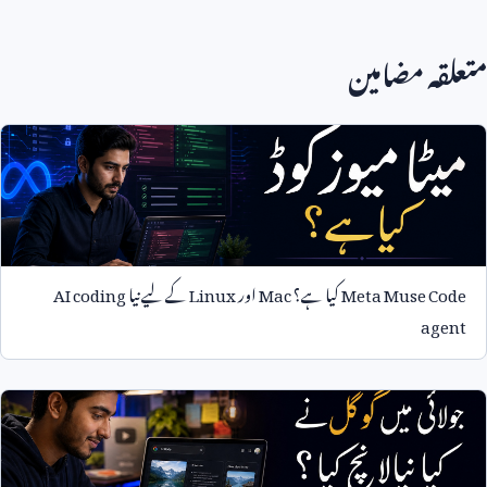
متعلقہ مضامین
Meta Muse Code
کیا ہے؟
Mac
اور
Linux
کے لیے نیا
AI coding
agent