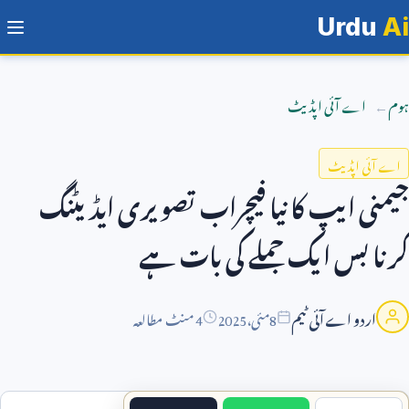
Urdu
Ai
ہوم
اے آئی اپڈیٹ
اے آئی اپڈیٹ
جیمنی ایپ کا نیا فیچراب تصویری ایڈیٹنگ
کرنا بس ایک جملے کی بات ہے
اردو اے آئی ٹیم
8
مئی،
2025
4 منٹ مطالعہ