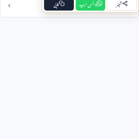
شیئر
واٹس ایپ
کاپی
فہرست مضمون