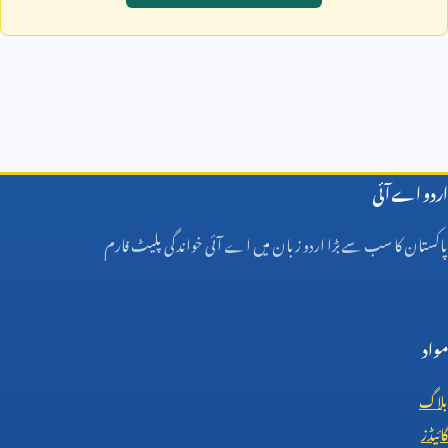
اردو اے آئی
پاکستان کا سب سے بڑا اردو زبان میں اے آئی خواندگی پلیٹ فارم
مواد
بلاگ
گائیڈز