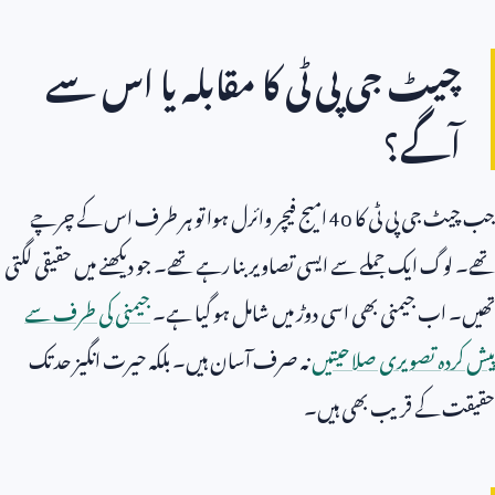
چیٹ جی پی ٹی کا مقابلہ یا اس سے
آگے؟
جب چیٹ جی پی ٹی کا
4o
امیج فیچر وائرل ہوا تو ہر طرف اس کے چرچے
تھے۔ لوگ ایک جملے سے ایسی تصاویر بنا رہے تھے۔ جو دیکھنے میں حقیقی لگتی
تھیں۔ اب جیمنی بھی اسی دوڑ میں شامل ہو گیا ہے۔
جیمنی کی طرف سے
پیش کردہ تصویری صلاحیتیں
نہ صرف آسان ہیں۔ بلکہ حیرت انگیز حد تک
حقیقت کے قریب بھی ہیں۔