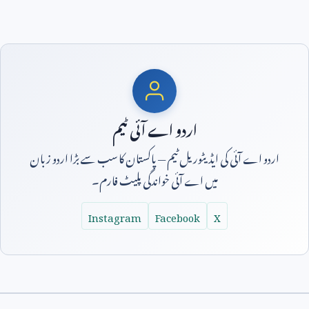
اردو اے آئی ٹیم
اردو اے آئی کی ایڈیٹوریل ٹیم — پاکستان کا سب سے بڑا اردو زبان
میں اے آئی خواندگی پلیٹ فارم۔
Instagram
Facebook
X