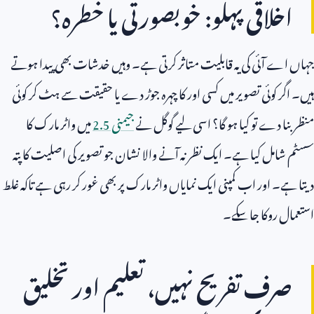
اخلاقی پہلو: خوبصورتی یا خطرہ؟
جہاں اے آئی کی یہ قابلیت متاثر کرتی ہے۔ وہیں خدشات بھی پیدا ہوتے
ہیں۔ اگر کوئی تصویر میں کسی اور کا چہرہ جوڑ دے یا حقیقت سے ہٹ کر کوئی
منظر بنا دے تو کیا ہو گا؟ اسی لیے گوگل نے
جیمنی
2.5
میں واٹر مارک کا
سسٹم شامل کیا ہے۔ ایک نظر نہ آنے والا نشان جو تصویر کی اصلیت کا پتہ
دیتا ہے۔ اور اب کمپنی ایک نمایاں واٹر مارک پر بھی غور کر رہی ہے تاکہ غلط
استعمال روکا جا سکے۔
صرف تفریح نہیں، تعلیم اور تخلیق