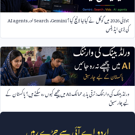
جولائی
2026
میں گوگل نے کیا نیا لانچ کیا؟
Gemini
،
Search
اور
AI agents
کی بڑی اپڈیٹس
ورلڈ بینک کی وارننگ: ترقی پذیر ممالک
AI
میں پیچھے کیوں رہ سکتے ہیں؟ پاکستان کے
لیے چار سبق
اردو اے آئی سے جڑے رہیں