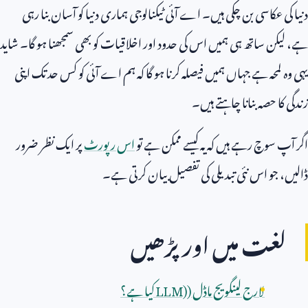
دنیا کی عکاسی بن چکی ہیں۔ اے آئی ٹیکنالوجی ہماری دنیا کو آسان بنا رہی
ہے، لیکن ساتھ ہی ہمیں اس کی حدود اور اخلاقیات کو بھی سمجھنا ہو گا۔ شاید
یہی وہ لمحہ ہے جہاں ہمیں فیصلہ کرنا ہو گا کہ ہم اے آئی کو کس حد تک اپنی
زندگی کا حصہ بنانا چاہتے ہیں۔
اگر آپ سوچ رہے ہیں کہ یہ کیسے ممکن ہے تو
اس رپورٹ
پر ایک نظر ضرور
ڈالیں، جو اس نئی تبدیلی کی تفصیل بیان کرتی ہے۔
لغت میں اور پڑھیں
لارج لینگویج ماڈل (
LLM)
کیا ہے؟