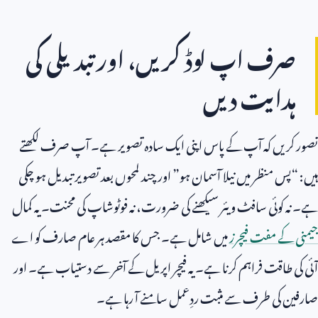
صرف اپ لوڈ کریں، اور تبدیلی کی
ہدایت دیں
تصور کریں کہ آپ کے پاس اپنی ایک سادہ تصویر ہے۔ آپ صرف لکھتے
ہیں: “پس منظر میں نیلا آسمان ہو” اور چند لمحوں بعد تصویر تبدیل ہو چکی
ہے۔ نہ کوئی سافٹ ویئر سیکھنے کی ضرورت، نہ فوٹوشاپ کی محنت۔ یہ کمال
جیمنی کے مفت فیچرز
میں شامل ہے۔ جس کا مقصد ہر عام صارف کو اے
آئی کی طاقت فراہم کرنا ہے۔ یہ فیچر اپریل کے آخر سے دستیاب ہے۔ اور
صارفین کی طرف سے مثبت ردِعمل سامنے آ رہا ہے۔