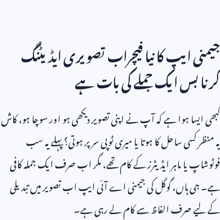
جیمنی ایپ کا نیا فیچراب تصویری ایڈیٹنگ
کرنا بس ایک جملے کی بات ہے
کبھی ایسا ہوا ہے کہ آپ نے اپنی تصویر دیکھی ہو اور سوچا ہو، کاش
یہ منظر کسی ساحل کا ہوتا یا میری ٹوپی سر پر ہوتی؟ پہلے یہ سب
فوٹوشاپ یا ماہر ایڈیٹرز کے کام تھے، مگر اب صرف ایک جملہ کافی
ہے۔ جی ہاں، گوگل کی جیمنی اے آئی ایپ اب تصویر میں تبدیلی
کے لیے صرف الفاظ سے کام لے رہی ہے۔