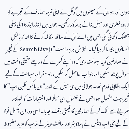
جون اور جولائی کے مہینوں میں گوگل نے اپنی توجہ صارف کے تجربے کو
زیادہ فطری اور سہل بنانے پر مرکوز رکھی۔ جون میں اینڈرائیڈ
16
کی پہلی
جھلک دکھائی گئی جس میں اے آئی کے ساتھ مکالمہ کرنے کا انداز بالکل
انسانوں جیسا کر دیا گیا۔ “تلاش براہِ راست” (
Search Live)
کے فیچر
نے صارفین کو یہ سہولت دی کہ وہ اپنے کیمرے کے ذریعے حقیقی وقت میں
سوال پوچھ سکیں اور جواب حاصل کر سکیں، جو سفر اور سیاحت کے لیے
ایک انقلابی قدم تھا۔ جولائی میں جی میل کے اندر “ان باکس کلین اپ” کا
فیچر بہت مقبول ہوا جس نے فضول ای میلز اور اشتہارات کو خودکار
طریقے سے الگ کر کے صارفین کا قیمتی وقت بچایا۔ اسی دوران پکسل فونز
کے لیے نئی اپ ڈیٹس نے ہارڈویئر اور سافٹ ویئر کے ملاپ کو مزید مضبوط