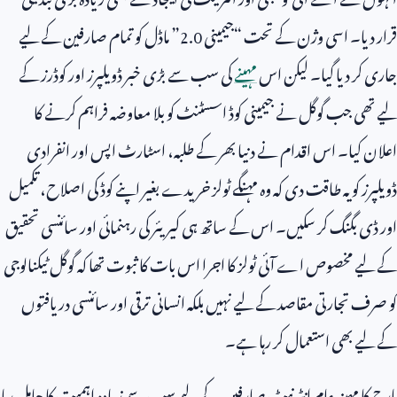
قرار دیا۔ اسی وژن کے تحت “جیمینی
2.0
” ماڈل کو تمام صارفین کے لیے
جاری کر دیا گیا۔ لیکن اس
مہینے
کی سب سے بڑی خبر ڈویلپرز اور کوڈرز کے
لیے تھی جب گوگل نے جیمینی کوڈ اسسٹنٹ کو بلا معاوضہ فراہم کرنے کا
اعلان کیا۔ اس اقدام نے دنیا بھر کے طلبہ، اسٹارٹ اپس اور انفرادی
ڈویلپرز کو یہ طاقت دی کہ وہ مہنگے ٹولز خریدے بغیر اپنے کوڈ کی اصلاح، تکمیل
اور ڈی بگنگ کر سکیں۔ اس کے ساتھ ہی کیریئر کی رہنمائی اور سائنسی تحقیق
کے لیے مخصوص اے آئی ٹولز کا اجرا اس بات کا ثبوت تھا کہ گوگل ٹیکنالوجی
کو صرف تجارتی مقاصد کے لیے نہیں بلکہ انسانی ترقی اور سائنسی دریافتوں
کے لیے بھی استعمال کر رہا ہے۔
مارچ کا مہینہ عام انٹرنیٹ صارفین کے لیے سب سے زیادہ اہمیت کا حامل رہا