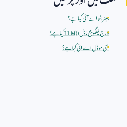
جینریٹو اے آئی کیا ہے؟
لارج لینگویج ماڈل (
LLM)
کیا ہے؟
ملٹی موڈل اے آئی کیا ہے؟