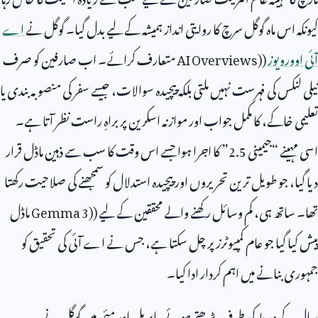
کیونکہ اس ماہ گوگل سرچ کا روایتی انداز ہمیشہ کے لیے بدل گیا۔ گوگل نے
اے
آئی اوورویوز
(
AI Overviews)
متعارف کرائے۔ اب صارفین کو صرف
نیلی لنکس کی فہرست نہیں ملتی بلکہ پیچیدہ سوالات، جیسے سفر کی منصوبہ بندی یا
تعلیمی خاکے، کا مکمل جواب اور موازنہ اسکرین پر براہِ راست نظر آتا ہے۔
اسی مہینے “جیمینی
2.5
” کا اجرا ہوا جسے اس وقت کا سب سے ذہین ماڈل قرار
دیا گیا، جو طویل ترین تحریروں اور پیچیدہ استدلال کو سمجھنے کی صلاحیت رکھتا
تھا۔ ساتھ ہی، کم وسائل رکھنے والے محققین کے لیے (
Gemma 3)
ماڈل
پیش کیا گیا جو عام کمپیوٹرز پر چل سکتا ہے، جس نے اے آئی کی تحقیق کو
جمہوری بنانے میں اہم کردار ادا کیا۔
سال کے وسط کی طرف بڑھتے ہوئے، اپریل اور مئی میں گوگل نے