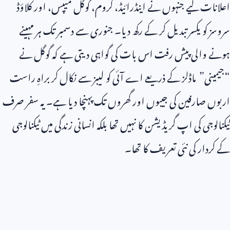
اعلانات کیے جنہوں نے اینڈرائیڈ، کروم، گوگل میپس، اور کلاؤڈ
سروسز کو یکسر تبدیل کر کے رکھ دیا۔ جنوری سے دسمبر تک ہر مہینے
ہونے والی پیش رفت اس بات کی گواہی دیتی ہے کہ گوگل نے
“جیمینی” ماڈلز کے ذریعے اے آئی کو لیبز سے نکال کر براہِ راست
اربوں صارفین کی جیبوں اور گھروں تک پہنچا دیا ہے۔ یہ سفر صرف
ٹیکنالوجی کی اپ گریڈیشن کا نہیں تھا بلکہ انسانی زندگی میں ٹیکنالوجی
کے کردار کی نئی تعریف کا تھا۔