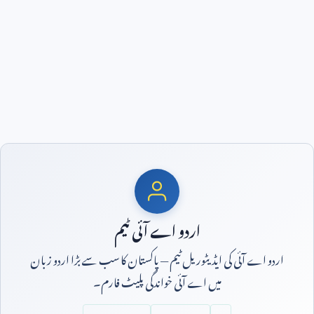
اردو اے آئی ٹیم
اردو اے آئی کی ایڈیٹوریل ٹیم — پاکستان کا سب سے بڑا اردو زبان
میں اے آئی خواندگی پلیٹ فارم۔