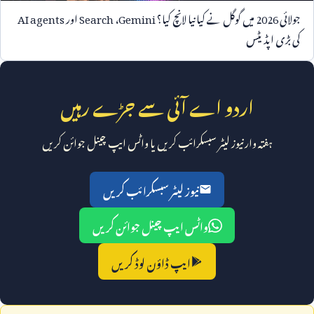
جولائی
2026
میں گوگل نے کیا نیا لانچ کیا؟
Gemini
،
Search
اور
AI agents
کی بڑی اپڈیٹس
اردو اے آئی سے جڑے رہیں
ہفتہ وار نیوز لیٹر سبسکرائب کریں یا واٹس ایپ چینل جوائن کریں
نیوز لیٹر سبسکرائب کریں
واٹس ایپ چینل جوائن کریں
ایپ ڈاؤن لوڈ کریں