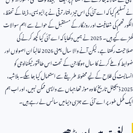
نے تسلیم کیا کہ اے آئی کی اس تیز رفتار ترقی نے پرائیویسی، ڈیٹا کے تحفظ،
الگورتھم کی شفافیت اور روزگار کے مستقبل کے حوالے سے اہم سوالات
کھڑے کیے ہیں۔
2025
نے ہمیں دکھایا کہ اے آئی کیا کچھ کرنے کی
صلاحیت رکھتا ہے، لیکن آنے والا سال یعنی
2026
غالباً ان اصولوں اور
ضوابط کو طے کرنے کا سال ہوگا جن کے تحت اس طاقتور ٹیکنالوجی کو
انسانیت کی فلاح کے لیے محفوظ طریقے سے استعمال کیا جا سکے۔ بلاشبہ،
2025
ڈیجیٹل تاریخ کا وہ موڑ تھا جہاں سے واپسی ممکن نہیں، اور اب ہم
ایک مکمل طور پر اے آئی سے جڑی دنیا میں سانس لے رہے ہیں۔
لغت میں اور پڑھیں