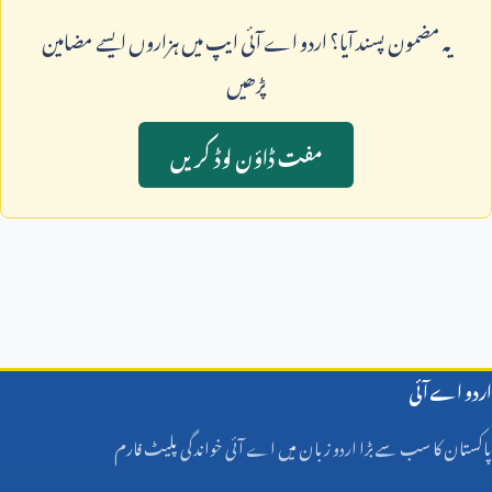
يہ مضمون پسند آيا؟ اردو اے آئی ايپ ميں ہزاروں ايسے مضامين
پڑھيں
مفت ڈاؤن لوڈ کريں
اردو اے آئی
پاکستان کا سب سے بڑا اردو زبان میں اے آئی خواندگی پلیٹ فارم