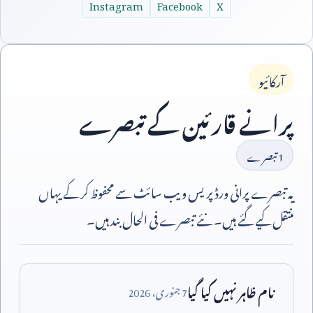
Instagram
Facebook
X
آرکائیو
پرانے قارئین کے تبصرے
1
تبصرے
یہ تبصرے پرانی ورڈپریس ویب سائٹ سے محفوظ کر کے یہاں
منتقل کیے گئے ہیں۔ نئے تبصرے فی الحال بند ہیں۔
نام ظاہر نہیں کیا گیا
7
جنوری،
2026