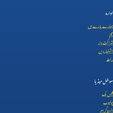
ادارہ
ہمارے بارے میں
ٹیم
شراکت دار
اشتہار دیں
رابطہ
سوشل میڈیا
فیس بک
یوٹیوب
انسٹاگرام