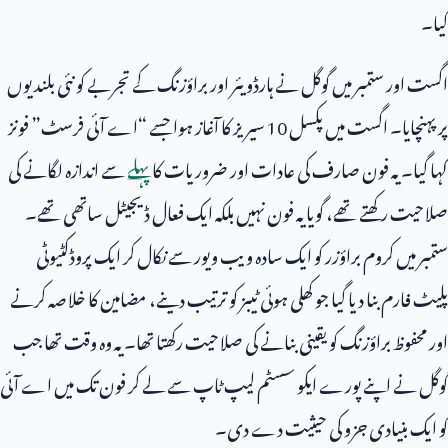
کیا۔
اگست اور ستمبر میں گوگل نے ہارڈویئر اور براؤزنگ کے تجربے کو نئی بلندیوں
پر پہنچایا۔ اگست میں پکسل
10
سیریز کا آغاز ہوا جسے “اے آئی فرسٹ” فونز
کہا گیا۔ یہ فون صارف کی عادات اور ضروریات کا
پہلے
سے اندازہ لگانے کی
صلاحیت رکھتے تھے، گویا یہ فون نہیں بلکہ ایک فعال ڈیجیٹل ساتھی تھے۔
ستمبر میں کروم براؤزر کو ایک سادہ ویب ویور سے نکال کر ایک پروڈکٹیوٹی
پلیٹ فارم بنا دیا گیا جو کھلی ہوئی ٹیبز کو ترتیب دینے، مضامین کا خلاصہ کرنے
اور محفوظ براؤزنگ کو یقینی بنانے کی صلاحیت رکھتا تھا۔ یہ وہ وقت تھا جب
گوگل نے اپنے پورے ایکو سسٹم لیپ ٹاپ سے لے کر فون تک میں اے آئی
کو ایک بنیادی جزو کی حیثیت دے دی۔