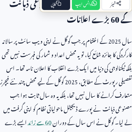
گوگل کا سالانہ جائزہ
2025:
مصنوعی ذہانت
شیئر
واٹس ایپ
کاپی
کے
60
بڑے اعلانات
سال
2025
کے اختتام پر جب گوگل نے اپنی ویب سائٹ پر سالانہ
کارکردگی کا جائزہ شائع کیا، تو یہ محض اعداد و شمار کی فہرست نہیں تھی
بلکہ ٹیکنالوجی کی دنیا میں ایک بڑے انقلاب کا اعلان نامہ تھا۔ اس
تفصیلی رپورٹ کے مطابق،
2025
گوگل کے لیے محض چند نئے فیچرز
متعارف کرانے کا سال نہیں تھا، بلکہ یہ وہ سال ثابت ہوا جب
مصنوعی ذہانت نے پورے ڈیجیٹل ماحولیاتی نظام کو اپنی گرفت میں
لے لیا۔ گوگل نے اس سال کے دوران
60
سے زائد
ایسے بڑے