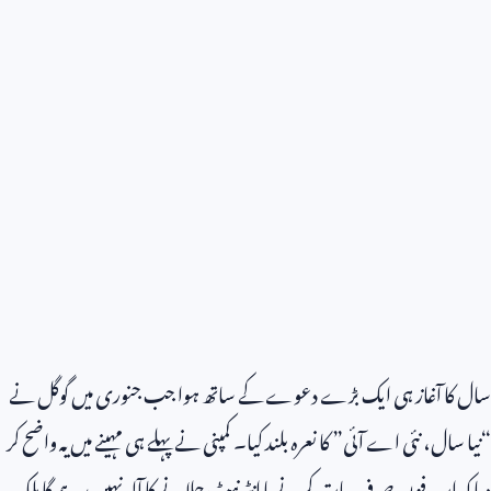
سال کا آغاز ہی ایک بڑے دعوے کے ساتھ ہوا جب جنوری میں گوگل نے
“نیا سال، نئی اے آئی” کا نعرہ بلند کیا۔ کمپنی نے پہلے ہی مہینے میں یہ واضح کر
دیا کہ اب فون صرف بات کرنے یا انٹرنیٹ چلانے کا آلہ نہیں رہے گا بلکہ