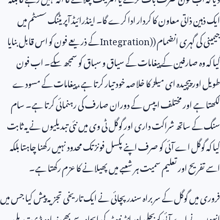
ایک ذہین ذاتی معاون کا کردار ادا کرے گا۔ اینڈرائیڈ آپریٹنگ سسٹم میں
جیمینی کی گہری انضمام (
Integration)
کے ذریعے فون کو اس قابل بنایا
گیا کہ وہ صارفین کے پیغامات کے سیاق و سباق کو سمجھ سکے۔ اب فون
طویل اور پیچیدہ ای میلز کا خلاصہ خود تیار کرتا ہے، پیغامات کے مسودے
لکھتا ہے اور مختلف ایپس کے دوران صارف کی رہنمائی کرتا ہے۔ سام
سنگ کے ساتھ شراکت داری اور گوگل ٹی وی میں نئی تبدیلیوں نے یہ ثابت
کیا کہ گوگل اے آئی کو صرف اپنے پکسل فونز تک محدود نہیں رکھنا چاہتا بلکہ
اسے تفریح اور تعلیم سمیت ہر شعبے میں پھیلانے کا عزم رکھتا ہے۔
فروری میں گوگل کے سربراہ سندر پچائی نے ایک تاریخی تجزیہ پیش کیا جس میں
انہوں نے اے آئی کو بجلی اور انٹرنیٹ کی ایجاد سے بھی زیادہ بڑی تبدیلی