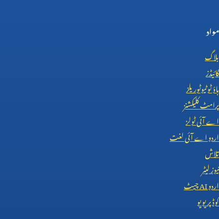
مواد
بلاگ
گائیڈز
ہاؤ ٹو ٹیوٹوریلز
پرامٹ کلیکشنز
اے آئی ٹولز
اردو اے آئی لغت
تلاش
نیوز لیٹر
اردو
AI
چیٹ
کوڈ پریویو