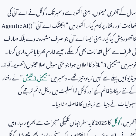
سال کے آخری مہینوں، یعنی اکتوبر سے دسمبر تک، گوگل نے اے آئی کی
فعالیت اور رفتار پر کام کیا۔ اکتوبر میں “ایجنٹک اے آئی” (
Agentic AI)
کا تصور پیش کیا گیا، یعنی ایسا اے آئی جو صرف مشورہ نہ دے بلکہ صارف
کی طرف سے عملی اقدامات بھی کر سکے، جیسے فارم بھرنا یا خریداری کرنا۔
نومبر میں “جیمینی
3
” ماڈلز کا اعلان ہوا جو ملٹی موڈل صلاحیتوں (تصویر، آواز،
ویڈیو) میں پہلے سے کہیں زیادہ تیز تھے۔ دسمبر میں “
جیمینی
3
فلیش
” نے رفتار
کے نئے ریکارڈ قائم کیے اور گوگل ٹرانسلیٹ میں ریئل ٹائم ترجمے کی
سہولیات نے دنیا سے زبانوں کا فاصلہ مٹا دیا۔
آخر میں،
گوگل
کا
2025
کا یہ سفر جہاں تکنیکی معجزات سے بھرپور رہا، وہیں
کمپنی نے سالانہ جائزے کے اختتام پر ایک سنجیدہ نوٹ بھی چھوڑا۔ گوگل