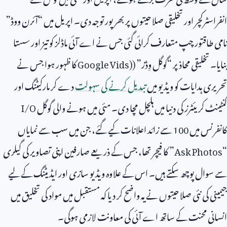
انفراسٹرکچر اور تخلیقی صلاحیتوں پر بھرپور توجہ دی۔ اپریل میں “آئرن ووڈ”
نامی طاقتور چپ متعارف کرائی گئی جس نے اے آئی ماڈلز کو تیز اور سستا
بنایا۔ تخلیقی محاذ پر “گوگل وِڈز” (
Google Vids)
کا ظہور ہوا جس نے
تحریری ہدایات کو ویڈیو میں
تبدیل کرنے کی سہولت
دے کر مارکیٹنگ اور
کنٹینٹ کریئٹرز کی دنیا میں ہلچل مچا دی۔ مئی میں ہونے والی گوگل
I/O
کانفرنس میں
100
سے زائد اعلانات کیے گئے، جن میں سب سے نمایاں
“
Ask Photos
” کا فیچر تھا، جس کے ذریعے صارفین اپنی تصاویر کی گیلری
سے سوال پوچھ سکتے ہیں۔ اس کے علاوہ ویڈیو سازی اور ایڈیٹنگ کے لیے
جیمینی کی نئی صلاحیتوں نے یہ واضح کر دیا کہ مستقبل میں مواد کی تخلیق میں
انسانی محنت کے ساتھ اے آئی کی معاونت لازمی ہوگی۔