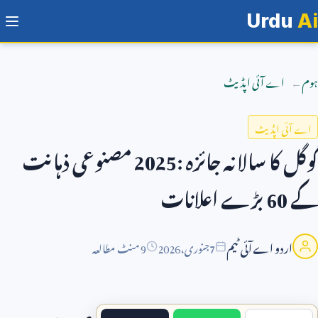
Urdu
Ai
ہوم
اے آئی اپڈیٹ
اے آئی اپڈیٹ
گوگل کا سالانہ جائزہ
2025:
مصنوعی ذہانت
کے
60
بڑے اعلانات
اردو اے آئی ٹیم
7
جنوری،
2026
9 منٹ مطالعہ