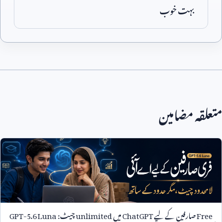
بہت خوب
متعلقہ مضامین
Free
صارفین کے لیے
ChatGPT
میں
unlimited
چیٹ:
GPT-5.6 Luna