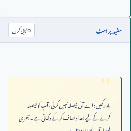
مفید پرامٹ
کاپی کریں
یاد رکھیں: اے آئی فیصلہ نہیں کرتی، آپ کو فیصلہ 
کرنے کے لیے اعداد صاف کر کے دکھاتی ہے۔ آخری 
فیصلہ آپ کا اپنا ہوتا ہے۔