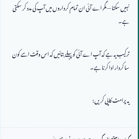
نہیں سکتا — مگر اے آئی ان تمام کرداروں میں آپ کی مدد کر سکتی 
ہے۔
ترکیب یہ ہے کہ آپ اے آئی کو پہلے بتائیں کہ اس وقت اسے کون 
سا کردار ادا کرنا ہے۔