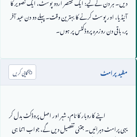
دیں۔ ہر دن کے لیے: ایک مختصر اردو پوسٹ، ایک تصویر کا 
آئیڈیا، اور پوسٹ کرنے کا بہترین وقت۔ پہلے دو دن عید آفر 
مفید پرامٹ
کاپی کریں
                        اپنے کاروبار کا نام، شہر اور اصل پروڈکٹ بدل کر 
یہی پرامٹ دہرائیں۔ جتنی تفصیل دیں گے، جواب اتنا ہی 