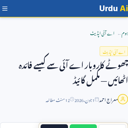
Urdu
Ai
ہوم
اے آئی اپڈیٹ
اے آئی اپڈیٹ
چھوٹے کاروبار اے آئی سے کیسے فائدہ
اٹھائیں — مکمل گائیڈ
معراج احمد
1
جون،
2026
12 منٹ مطالعہ