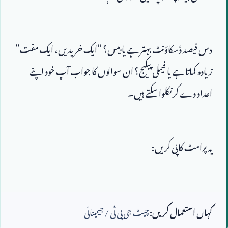
دس فیصد ڈسکاؤنٹ بہتر ہے یا بیس؟ “ایک خریدیں، ایک مفت” 
زیادہ کماتا ہے یا فیملی پیکیج؟ ان سوالوں کا جواب آپ خود اپنے 
اعداد دے کر نکلوا سکتے ہیں۔
کہاں استعمال کریں:
چیٹ جی پی ٹی / جیمینائی