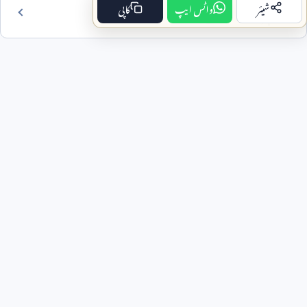
شیئر
واٹس ایپ
کاپی
فہرست مضمون