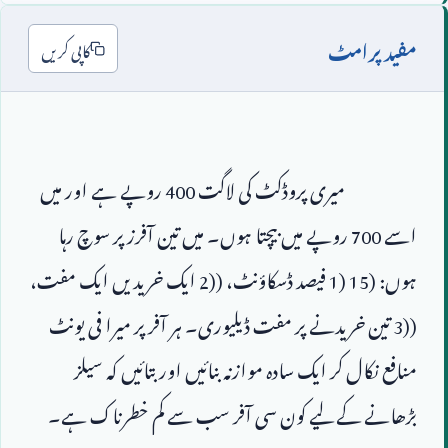
مفید پرامٹ
کاپی کریں
                        میری پروڈکٹ کی لاگت 
400
 روپے ہے اور میں 
اسے 
700
 روپے میں بیچتا ہوں۔ میں تین آفرز پر سوچ رہا 
ہوں: (
1) 15
 فیصد ڈسکاؤنٹ، (
2)
 ایک خریدیں ایک مفت، 
(
3)
 تین خریدنے پر مفت ڈیلیوری۔ ہر آفر پر میرا فی یونٹ 
منافع نکال کر ایک سادہ موازنہ بنائیں اور بتائیں کہ سیلز 