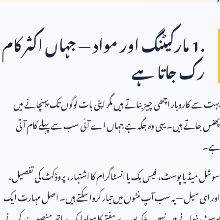
1.
مارکیٹنگ اور مواد — جہاں اکثر کام
رک جاتا ہے
بہت سے کاروبار اچھی چیز بناتے ہیں مگر اپنی بات لوگوں تک پہنچانے میں
پھنس جاتے ہیں۔ یہی وہ جگہ ہے جہاں اے آئی سب سے پہلے کام آتی
ہے۔
سوشل میڈیا پوسٹ، فیس بک یا انسٹاگرام کا اشتہار، پروڈکٹ کی تفصیل،
اور ای میل — یہ سب آپ منٹوں میں تیار کروا سکتے ہیں۔ اصل مہارت ایک
پوسٹ بنوانے میں نہیں، بلکہ پورے ہفتے کا مواد ایک ساتھ منصوبہ بند کرنے