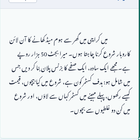
                        میں کراچی میں گھر سے ہوم میڈ کھانے کا آن لائن 
کاروبار شروع کرنا چاہتا ہوں۔ میرا بجٹ 
50
 ہزار روپے 
ہے۔ مجھے ایک سادہ، ایک صفحے کا بزنس پلان بنا کر دیں جس 
میں شامل ہو: ہدف کسٹمر کون ہے، شروع میں کیا بیچوں، قیمت 
کیسے رکھوں، پہلے مہینے میں کسٹمر کہاں سے لاؤں، اور شروع 