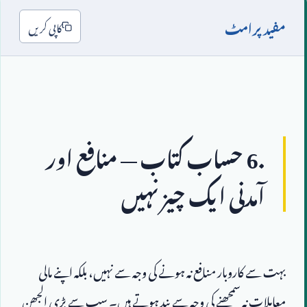
مفید پرامٹ
کاپی کریں
6.
 حساب کتاب — منافع اور 
آمدنی ایک چیز نہیں
بہت سے کاروبار منافع نہ ہونے کی وجہ سے نہیں، بلکہ اپنے مالی 
معاملات نہ سمجھنے کی وجہ سے بند ہوتے ہیں۔ سب سے بڑی الجھن 