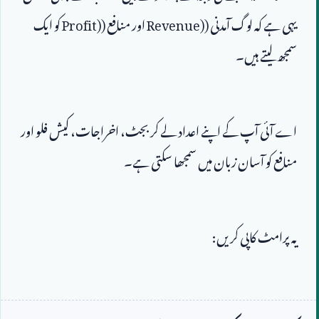
یہی ہے کہ لوگ آمدنی (
Revenue)
 اور منافع (
Profit)
 کو ایک 
سمجھ لیتے ہیں۔
اے آئی آپ کے اپنے اعداد لے کر بجٹ، اخراجات، کیش فلو اور 
منافع کو آسان زبان میں سمجھا سکتی ہے۔