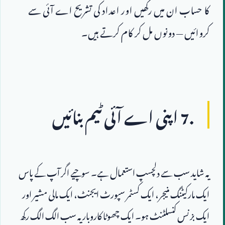
کا حساب ان میں رکھیں اور اعداد کی تشریح اے آئی سے 
کروائیں — دونوں مل کر کام کرتے ہیں۔
7.
 اپنی اے آئی ٹیم بنائیں
یہ شاید سب سے دلچسپ استعمال ہے۔ سوچیے اگر آپ کے پاس 
ایک مارکیٹنگ منیجر، ایک کسٹمر سپورٹ ایجنٹ، ایک مالی مشیر اور 
ایک بزنس کنسلٹنٹ ہو۔ ایک چھوٹا کاروبار یہ سب الگ الگ رکھ 