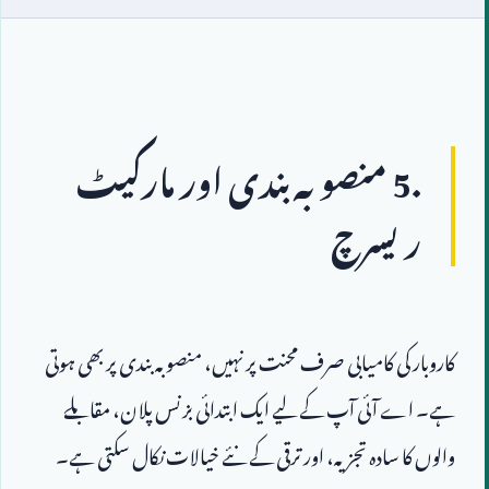
5.
 منصوبہ بندی اور مارکیٹ 
ریسرچ
کاروبار کی کامیابی صرف محنت پر نہیں، منصوبہ بندی پر بھی ہوتی 
ہے۔ اے آئی آپ کے لیے ایک ابتدائی بزنس پلان، مقابلے 
والوں کا سادہ تجزیہ، اور ترقی کے نئے خیالات نکال سکتی ہے۔