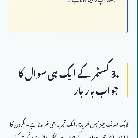
3.
 کسٹمر کے ایک ہی سوال کا 
جواب بار بار
گاہک صرف چیز نہیں خریدتا، ایک تجربہ بھی خریدتا ہے۔ مگر دن کا 
بڑا حصہ انہی تین سوالوں کے جواب میں نکل جاتا ہے: قیمت کیا 