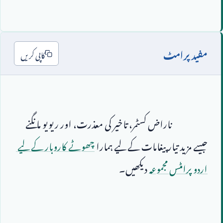
مفید پرامٹ
کاپی کریں
                        ناراض کسٹمر، تاخیر کی معذرت، اور ریویو مانگنے 
جیسے مزید تیار پیغامات کے لیے ہمارا 
چھوٹے کاروبار کے لیے 
اردو پرامٹس مجموعہ
 دیکھیں۔