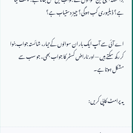
ہے؟ ڈیلیوری کب ہوگی؟ چیز دستیاب ہے؟
اے آئی سے آپ ایک بار ان سوالوں کے تیار، شائستہ جواب بنوا 
کر رکھ سکتے ہیں — اور ناراض کسٹمر کا جواب بھی، جو سب سے 
مشکل ہوتا ہے۔