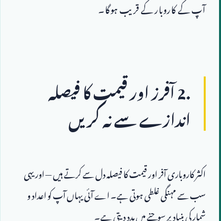
آپ کے کاروبار کے قریب ہوگا۔
2.
 آفرز اور قیمت کا فیصلہ 
اندازے سے نہ کریں
اکثر کاروباری آفر اور قیمت کا فیصلہ دل سے کرتے ہیں — اور یہی 
سب سے مہنگی غلطی ہوتی ہے۔ اے آئی یہاں آپ کو اعداد و 
شمار کی بنیاد پر سوچنے میں مدد دیتی ہے۔