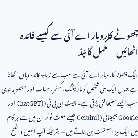
چھوٹے کاروبار اے آئی سے کیسے فائدہ
اٹھائیں — مکمل گائیڈ
ایک چھوٹا کاروبار اے آئی سے سب سے زیادہ فائدہ وہاں اٹھاتا
ہے جہاں ایک ہی شخص کو مارکیٹنگ، کسٹمر، حساب اور منصوبہ بندی
سب اکیلے سنبھالنی پڑتی ہے۔ چیٹ جی پی ٹی (
ChatGPT)
اور
Google
جیمینائی (
Gemini)
جیسے مفت ٹولز ان میں سے ہر کام
میں ایک تیز اسسٹنٹ بن جاتے ہیں — بشرطیکہ آپ انہیں واضح