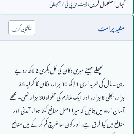
کہاں استعمال کریں:
چیٹ جی پی ٹی / جیمینائی
مفید پرامٹ
کاپی کریں
                        پچھلے مہینے میری دکان کی کل بکری 
2
 لاکھ روپے 
رہی۔ مال کی خریداری 
1
 لاکھ 
30
 ہزار، دکان کا کرایہ 
25
ہزار، بجلی 
8
 ہزار، اور ایک ملازم کی تنخواہ 
30
 ہزار تھی۔ مجھے 
آسان اردو میں بتائیں کہ میرا اصل منافع کتنا ہوا، آمدنی اور 
منافع میں کیا فرق ہے، اور کون سا خرچ کم کر کے میں منافع 