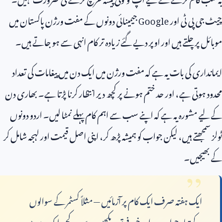
چیٹ جی پی ٹی اور
Google
جیمینائی دونوں کے مفت ورژن پاکستان میں
موبائل پر چلتے ہیں اور اوپر دیے گئے زیادہ تر کام انہی سے ہو جاتے ہیں۔
ایمانداری کی بات یہ ہے کہ مفت ورژن میں ایک دن میں پیغامات کی تعداد
محدود ہوتی ہے، اور حد ختم ہونے پر کچھ دیر انتظار کرنا پڑتا ہے۔ بھاری دن
کے لیے مشورہ یہ ہے کہ اپنے سب سے اہم کام پہلے نمٹا لیں۔ اردو دونوں
ٹولز سمجھتے ہیں، لیکن جواب کو ہمیشہ پڑھ کر، اپنی اصل قیمت اور لہجہ شامل کر
کے بھیجیں۔
ایک ہفتہ صرف ایک کام پر آزمائیں — مثلاً کسٹمر کے سوالوں
کے تیار جواب — اور خود فرق دیکھیں۔ سب کچھ ایک دن میں