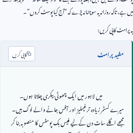
میں ہے، تاکہ روزانہ یہ سوچنا نہ پڑے کہ “آج کیا پوسٹ کروں”۔
یہ پرامٹ کاپی کریں:
مفید پرامٹ
کاپی کریں
                        میں لاہور میں ایک چھوٹی بیکری چلاتا ہوں۔ 
میرے کسٹمر زیادہ تر فیملیز اور آفس جانے والے لوگ ہیں۔ 
مجھے اگلے سات دن کے لیے فیس بک پوسٹس کا منصوبہ بنا کر 