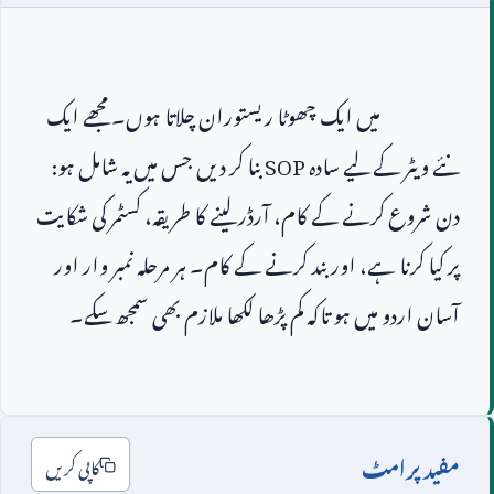
                        میں ایک چھوٹا ریستوران چلاتا ہوں۔ مجھے ایک 
نئے ویٹر کے لیے سادہ 
SOP
 بنا کر دیں جس میں یہ شامل ہو: 
دن شروع کرنے کے کام، آرڈر لینے کا طریقہ، کسٹمر کی شکایت 
پر کیا کرنا ہے، اور بند کرنے کے کام۔ ہر مرحلہ نمبر وار اور 
مفید پرامٹ
کاپی کریں