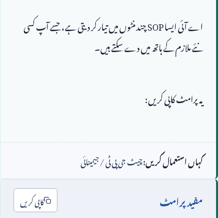
اے آئی ایسا 
SOP
 چند منٹوں میں تیار کر دیتی ہے، جسے آپ کسی 
نئے ملازم کے ہاتھ میں دے سکتے ہیں۔
کہاں استعمال کریں:
چیٹ جی پی ٹی / جیمینائی
مفید پرامٹ
کاپی کریں