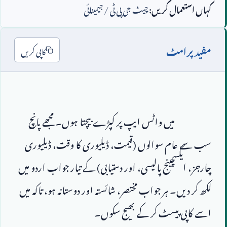
کہاں استعمال کریں:
چیٹ جی پی ٹی / جیمینائی
مفید پرامٹ
کاپی کریں
                        میں واٹس ایپ پر کپڑے بیچتا ہوں۔ مجھے پانچ 
سب سے عام سوالوں (قیمت، ڈیلیوری کا وقت، ڈیلیوری 
چارجز، ایکسچینج پالیسی، اور دستیابی) کے تیار جواب اردو میں 
لکھ کر دیں۔ ہر جواب مختصر، شائستہ اور دوستانہ ہو، تاکہ میں 