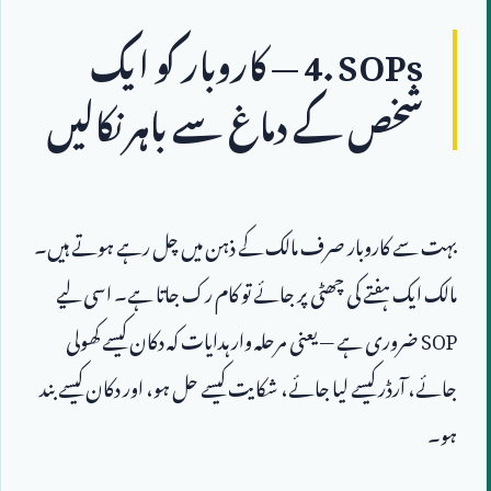
4. SOPs
 — کاروبار کو ایک 
شخص کے دماغ سے باہر نکالیں
بہت سے کاروبار صرف مالک کے ذہن میں چل رہے ہوتے ہیں۔ 
مالک ایک ہفتے کی چھٹی پر جائے تو کام رک جاتا ہے۔ اسی لیے 
SOP
 ضروری ہے — یعنی مرحلہ وار ہدایات کہ دکان کیسے کھولی 
جائے، آرڈر کیسے لیا جائے، شکایت کیسے حل ہو، اور دکان کیسے بند 
ہو۔