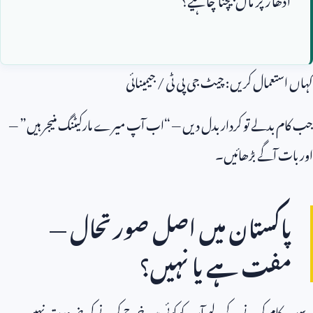
کہاں استعمال کریں: چیٹ جی پی ٹی / جیمینائی
جب کام بدلے تو کردار بدل دیں — “اب آپ میرے مارکیٹنگ منیجر ہیں” —
اور بات آگے بڑھائیں۔
پاکستان میں اصل صورتحال —
مفت ہے یا نہیں؟
یہ سب کام کرنے کے لیے آپ کو کوئی پیسہ خرچ کرنے کی ضرورت نہیں۔