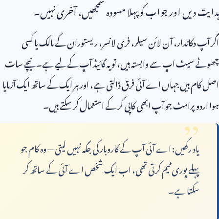
ہدایت دیں اور جواب کو پہلا مسودہ سمجھیں، آخری نہیں۔
اگر آپ دکاندار، آن لائن سیلر، فری لانسر، ریستوران کے مالک یا کسی
چھوٹے سیٹ اپ سے وابستہ ہیں، تو یہ گائیڈ آپ کے لیے ہے۔ نیچے سات
اصل کام ہیں جہاں اے آئی فرق ڈالتی ہے، اور ہر ایک کے ساتھ ایک آزمایا
ہوا اردو پرامٹ جو آپ ابھی کاپی کر کے استعمال کر سکتے ہیں۔
یاد رکھیں: اے آئی آپ کے کاروبار کی جگہ نہیں لیتی — وہ کام جو
پہلے پوری ٹیم کرتی تھی، اب ایک شخص اے آئی کے ساتھ کر
سکتا ہے۔