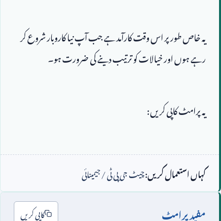
یہ خاص طور پر اس وقت کارآمد ہے جب آپ نیا کاروبار شروع کر 
رہے ہوں اور خیالات کو ترتیب دینے کی ضرورت ہو۔
کہاں استعمال کریں:
چیٹ جی پی ٹی / جیمینائی
مفید پرامٹ
کاپی کریں