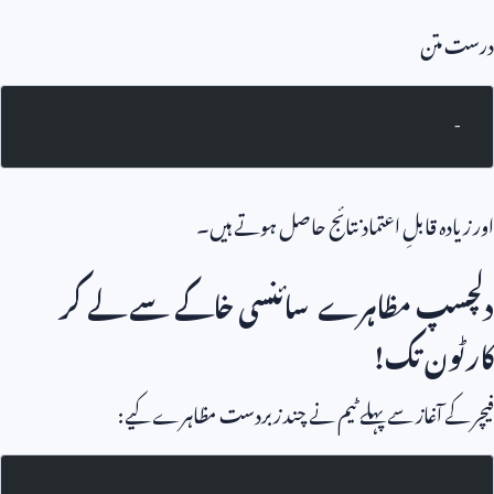
درست متن
-
اور زیادہ قابلِ اعتماد نتائج حاصل ہوتے ہیں۔
دلچسپ مظاہرے سائنسی خاکے سے لے کر
کارٹون تک!
فیچر کے آغاز سے پہلے ٹیم نے چند زبردست مظاہرے کیے: