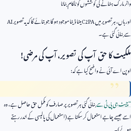
واٹر مارک ہٹانے کی کوششوں کو ناکام بنانا
اور ہاں، ہر تصویر میں
C2PA
میٹا ڈیٹا موجود ہو گا جو بتائے گا کہ یہ تصویر
AI
سے بنائی گئی ہے۔
ملکیت کا حق آپ کی تصویر، آپ کی مرضی!
اوپن اے آئی نے واضح کیا ہے کہ:
“چیٹ جی پی ٹی سے
بنائی گئی ہر تصویر پر صارف کو مکمل حق حاصل ہے، وہ
اسے جیسے چاہے استعمال کر سکتا ہے (استعمال کی پالیسی کے اندر رہتے
ہوئے)۔