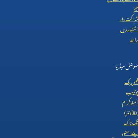
ٹیم
شراکت دار
اشتہار دیں
رابطہ
سوشل میڈیا
فیس بک
یوٹیوب
انسٹاگرام
X (
ٹوئٹر)
ٹک ٹاک
پلے اسٹور