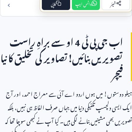
شیئر
واٹس ایپ
کاپی
فہرست مضمون
اب جی پی ٹی
4
او سے براہِ راست
تصویریں بنائیں!تصاویر کی تخلیق کا نیا
فیچر
ہیلو دوستوں! میں ہوں اردو اے آئی سے معراج احمد، اور آج
ایک ایسی دلچسپ تکنیکی دنیا میں جہاں صرف الفاظ ہی نہیں، بلکہ
تصویریں بھی مشینیں بنانے لگی ہیں۔ کیا آپ نے کبھی سوچا تھا کہ