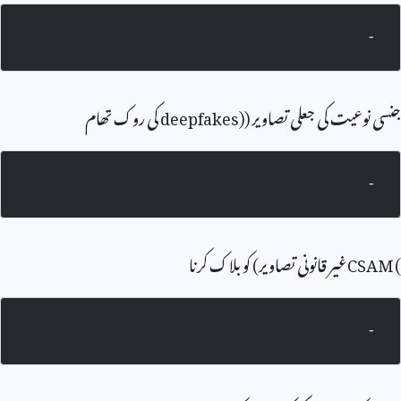
-
جنسی نوعیت کی جعلی تصاویر (
deepfakes)
کی روک تھام
-
CSAM (
غیر قانونی تصاویر) کو بلاک کرنا
-