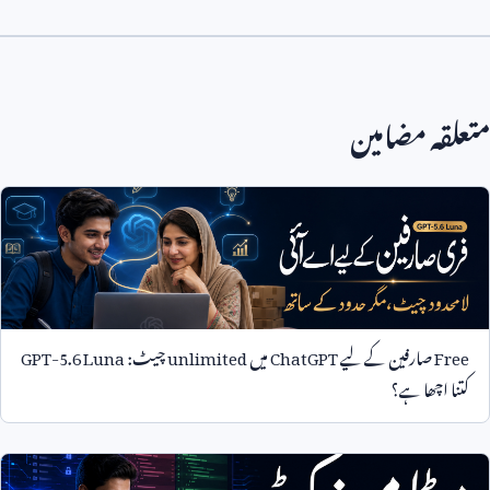
متعلقہ مضامین
Free
صارفین کے لیے
ChatGPT
میں
unlimited
چیٹ:
GPT-5.6 Luna
کتنا اچھا ہے؟