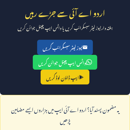
اردو اے آئی سے جڑے رہیں
ہفتہ وار نیوز لیٹر سبسکرائب کریں یا واٹس ایپ چینل جوائن کریں
نیوز لیٹر سبسکرائب کریں
واٹس ایپ چینل جوائن کریں
ایپ ڈاؤن لوڈ کریں
يہ مضمون پسند آيا؟ اردو اے آئی ايپ ميں ہزاروں ايسے مضامين
پڑھيں