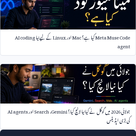
Meta Muse Code
کیا ہے؟
Mac
اور
Linux
کے لیے نیا
AI coding
agent
جولائی
2026
میں گوگل نے کیا نیا لانچ کیا؟
Gemini
،
Search
اور
AI agents
کی بڑی اپڈیٹس