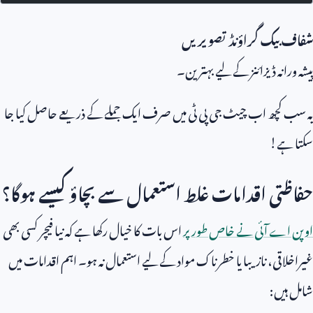
شفاف بیک گراؤنڈ تصویریں
پیشہ ورانہ ڈیزائنز کے لیے بہترین۔
یہ سب کچھ اب چیٹ جی پی ٹی میں صرف ایک جملے کے ذریعے حاصل کیا جا
سکتا ہے!
حفاظتی اقدامات غلط استعمال سے بچاؤ کیسے ہوگا؟
اوپن اے آئی نے خاص طور پر
اس بات کا خیال رکھا ہے کہ نیا فیچر کسی بھی
غیراخلاقی، نازیبا یا خطرناک مواد کے لیے استعمال نہ ہو۔ اہم اقدامات میں
شامل ہیں: