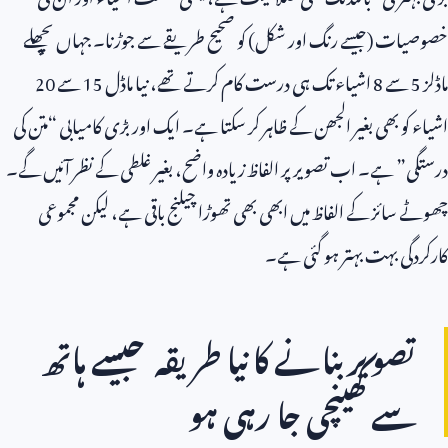
خصوصیات (جیسے رنگ اور شکل) کو صحیح طریقے سے جوڑنا۔ جہاں پچھلے
ماڈلز
5
سے
8
اشیاء تک ہی درست کام کرتے تھے، نیا ماڈل
15
سے
20
اشیاء کو بھی بغیر الجھن کے ظاہر کر سکتا ہے۔ ایک اور بڑی کامیابی “متن کی
درستگی” ہے۔ اب تصویر پر الفاظ زیادہ واضح، بغیر غلطی کے نظر آئیں گے۔
چھوٹے سائز کے الفاظ میں ابھی بھی تھوڑا چیلنج باقی ہے، لیکن مجموعی
کارکردگی بہت بہتر ہو گئی ہے۔
تصویر بنانے کا نیا طریقہ جیسے ہاتھ
سے کھینچی جا رہی ہو