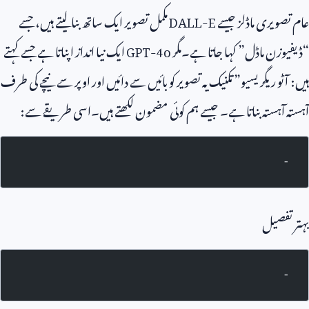
عام تصویری ماڈلز جیسے
DALL-E
مکمل تصویر ایک ساتھ بنا لیتے ہیں، جسے
“ڈیفیوزن ماڈل” کہا جاتا ہے۔مگر
GPT-4o
ایک نیا انداز اپناتا ہے جسے کہتے
ہیں: آٹو ریگریسیو” تکنیک یہ تصویر کو بائیں سے دائیں اور اوپر سے نیچے کی طرف
آہستہ آہستہ بناتا ہے۔ جیسے ہم کوئی مضمون لکھتے ہیں۔اسی طریقے سے:
-
بہتر تفصیل
-