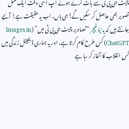
چیٹ جی پی ٹی سے بات کرتے ہوئے آپ اُسی وقت ایک مکمل
تصویر بھی حاصل کر سکیں گے؟ جی ہاں، اب یہ حقیقت ہے! آئیے
جانتے ہیں کہ
یہ نیا فیچر
“تصاویر چیٹ جی پی ٹی میں” (
Images in
ChatGPT
) کس طرح کام کرتا ہے، اور یہ ہماری ڈیجیٹل زندگی میں
کس انقلاب کا آغاز کر رہا ہے