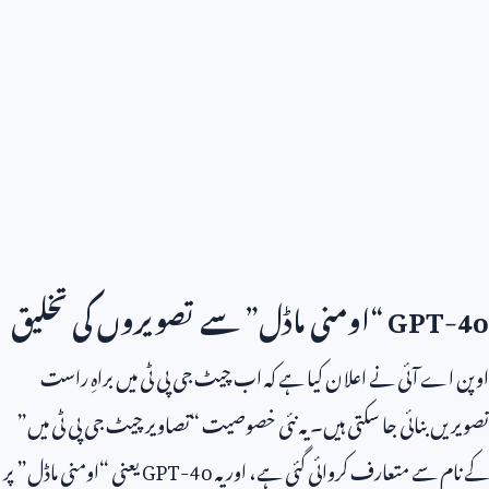
GPT-4o
“اومنی ماڈل” سے تصویروں کی تخلیق
اوپن اے آئی نے اعلان کیا ہے کہ اب چیٹ جی پی ٹی میں براہِ راست
تصویریں بنائی جا سکتی ہیں۔ یہ نئی خصوصیت “تصاویر چیٹ جی پی ٹی میں”
کے نام سے متعارف کروائی گئی ہے، اور یہ
GPT-4o
یعنی “اومنی ماڈل” پر