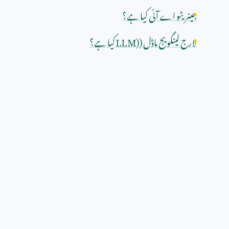
جینریٹو اے آئی کیا ہے؟
لارج لینگویج ماڈل (
LLM)
کیا ہے؟