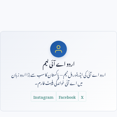
اردو اے آئی ٹیم
اردو اے آئی کی ایڈیٹوریل ٹیم — پاکستان کا سب سے بڑا اردو زبان
میں اے آئی خواندگی پلیٹ فارم۔
Instagram
Facebook
X