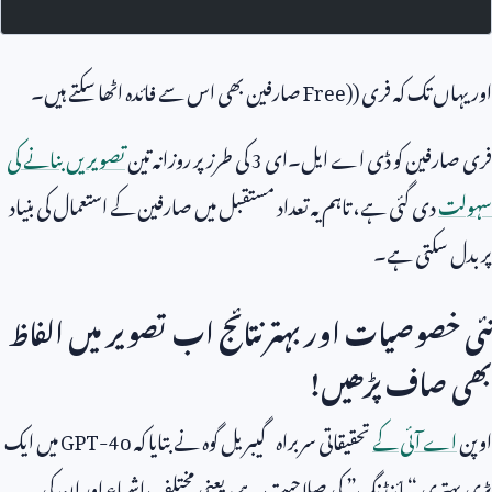
اور یہاں تک کہ فری (
Free)
صارفین بھی اس سے فائدہ اٹھا سکتے ہیں۔
فری صارفین کو ڈی اے ایل۔ای
3
کی طرز پر روزانہ تین
تصویریں بنانے کی
سہولت
دی گئی ہے، تاہم یہ تعداد مستقبل میں صارفین کے استعمال کی بنیاد
پر بدل سکتی ہے۔
نئی خصوصیات اور بہتر نتائج اب تصویر میں الفاظ
بھی صاف پڑھیں!
اوپن
اے آئی کے
تحقیقاتی سربراہ گیبریل گوہ نے بتایا کہ
GPT-4o
میں ایک
بڑی بہتری “بائنڈنگ” کی صلاحیت ہے، یعنی مختلف اشیاء اور ان کی