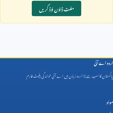
مفت ڈاؤن لوڈ کريں
اردو اے آئی
پاکستان کا سب سے بڑا اردو زبان میں اے آئی خواندگی پلیٹ فارم
مواد