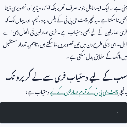
مبنی ہے ۔ ایک ایسا ماڈل جو نہ صرف تحریر بلکہ آواز، ویڈیو اور تصویری ڈیٹا
بھی بنا سکتا ہے۔ یہ فیچر چیٹ جی پی ٹی کے پلس، پرو، ٹیم، اور یہاں تک کہ
فری صارفین کے لیے بھی دستیاب ہے۔ فری صارفین فی الحال ڈی اے
ایل۔ای
3
کی طرح دن میں تین تصویریں بنا سکتے ہیں، تاہم یہ تعداد مستقبل
میں مانگ کے مطابق بدل سکتی ہے۔
سب کے لیے دستیاب فری سے لے کر پرو تک
یہ فیچر
چیٹ جی پی ٹی کے تمام صارفین کے لیے
دستیاب ہے:
-