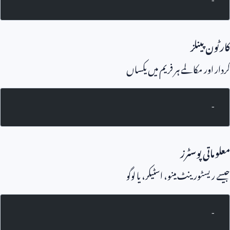
-
کارٹون پینلز
کردار اور مکالمے ہر فریم میں یکساں
-
معلوماتی پوسٹرز
جیسے ریسٹورینٹ مینو، اسٹیکر، یا لوگو
-