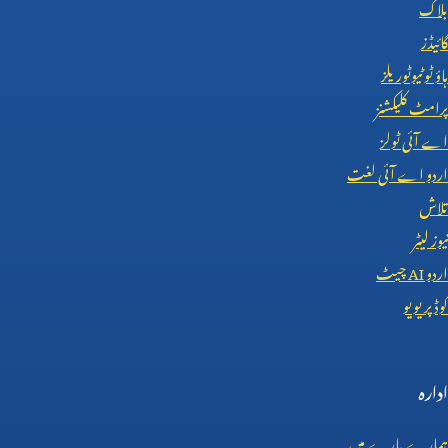
بلاگ
گائیڈز
ہاؤ ٹو ٹیوٹوریلز
پرامٹ کلیکشنز
اے آئی ٹولز
اردو اے آئی لغت
تلاش
نیوز لیٹر
اردو
AI
چیٹ
کوڈ پریویو
ادارہ
ہمارے بارے میں