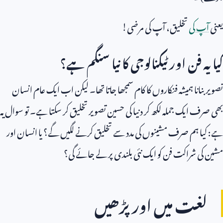
یعنی
آپ کی
تخلیق، آپ کی مرضی!
کیا یہ فن اور ٹیکنالوجی کا نیا سنگم ہے؟
تصویر بنانا ہمیشہ فنکاروں کا کام سمجھا جاتا تھا۔ لیکن اب ایک عام انسان
بھی صرف ایک جملہ لکھ کر دنیا کی حسین تصویر تخلیق کر سکتا ہے۔ تو سوال یہ
ہے: کیا ہم صرف مشینوں کی مدد سے تخلیق کرنے لگیں گے؟ یا انسان اور
مشین کی شراکت فن کو ایک نئی بلندی پر لے جائے گی؟
لغت میں اور پڑھیں