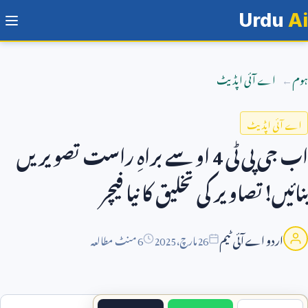
Urdu
Ai
ہوم
اے آئی اپڈیٹ
اے آئی اپڈیٹ
اب جی پی ٹی
4
او سے براہِ راست تصویریں
بنائیں!تصاویر کی تخلیق کا نیا فیچر
اردو اے آئی ٹیم
26
مارچ،
2025
6 منٹ مطالعہ