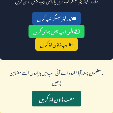
ہفتہ وار نیوز لیٹر سبسکرائب کریں یا واٹس ایپ چینل جوائن کریں
نیوز لیٹر سبسکرائب کریں
واٹس ایپ چینل جوائن کریں
ایپ ڈاؤن لوڈ کریں
يہ مضمون پسند آيا؟ اردو اے آئی ايپ ميں ہزاروں ايسے مضامين
پڑھيں
مفت ڈاؤن لوڈ کريں