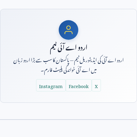
اردو اے آئی ٹیم
اردو اے آئی کی ایڈیٹوریل ٹیم — پاکستان کا سب سے بڑا اردو زبان
میں اے آئی خواندگی پلیٹ فارم۔
Instagram
Facebook
X