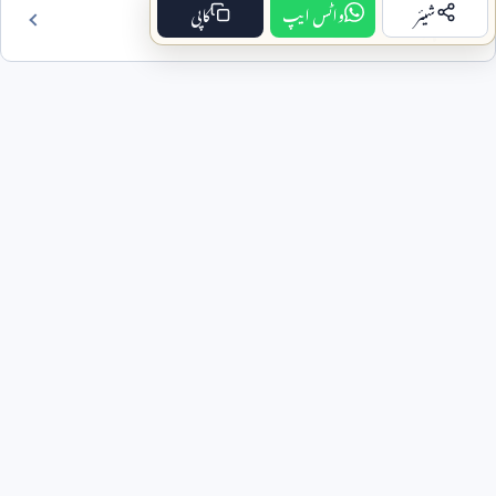
شیئر
واٹس ایپ
کاپی
فہرست مضمون