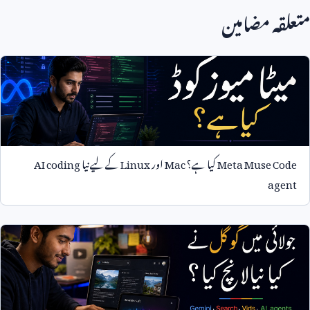
متعلقہ مضامین
Meta Muse Code
کیا ہے؟
Mac
اور
Linux
کے لیے نیا
AI coding
agent