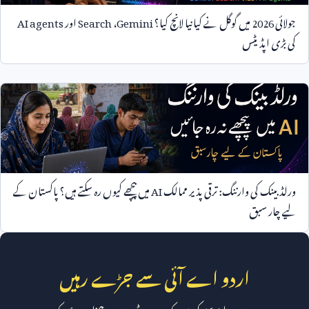
جولائی
2026
میں گوگل نے کیا نیا لانچ کیا؟
Gemini
،
Search
اور
AI agents
کی بڑی اپڈیٹس
ورلڈ بینک کی وارننگ: ترقی پذیر ممالک
AI
میں پیچھے کیوں رہ سکتے ہیں؟ پاکستان کے
لیے چار سبق
اردو اے آئی سے جڑے رہیں