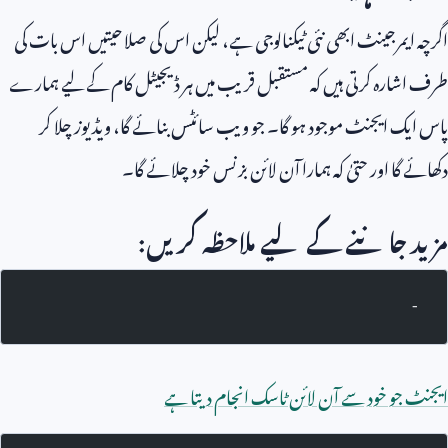
اگرچہ ایمرجینٹ ابھی نئی ٹیکنالوجی ہے، لیکن اس کی صلاحیتیں اس بات کی
طرف اشارہ کرتی ہیں کہ مستقبل قریب میں ہر ڈیجیٹل کام کے لیے ہمارے
پاس ایک ایجنٹ موجود ہو گا۔ جو ویب سائٹس بنائے گا، ویڈیوز چلا کر
دکھائے گا اور حتیٰ کہ ہمارا آن لائن بزنس خود چلائے گا۔
مزید جاننے کے لیے ملاحظہ کریں:
-
ایجنٹ جو خود سے آن لائن ٹاسک انجام دیتا ہے