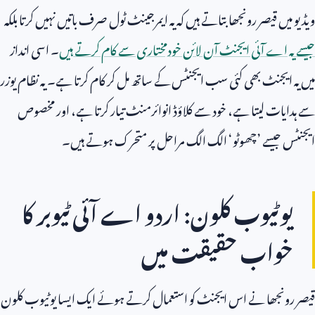
ویڈیو میں قیصر رونجھا بتاتے ہیں کہ یہ ایمرجینٹ ٹول صرف باتیں نہیں کرتا بلکہ
جیسے یہ اے آئی ایجنٹ آن لائن خودمختاری سے کام کرتے ہیں
۔ اسی انداز
میں یہ ایجنٹ بھی کئی سب ایجنٹس کے ساتھ مل کر کام کرتا ہے۔ یہ نظام یوزر
سے ہدایات لیتا ہے، خود سے کلاؤڈ انوائرمنٹ تیار کرتا ہے، اور مخصوص
ایجنٹس جیسے ’چھوٹو‘ الگ الگ مراحل پر متحرک ہوتے ہیں۔
یوٹیوب کلون: اردو اے آئی ٹیوبر کا
خواب حقیقت میں
قیصر رونجھا نے اس ایجنٹ کو استعمال کرتے ہوئے ایک ایسا یوٹیوب کلون