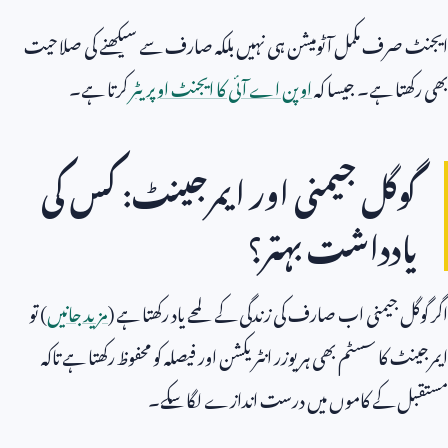
ایجنٹ صرف مکمل آٹومیشن ہی نہیں بلکہ صارف سے سیکھنے کی صلاحیت
بھی رکھتا ہے۔ جیسا کہ
اوپن اے آئی کا ایجنٹ اوپریٹر
کرتا ہے۔
گوگل جیمنی اور ایمرجینٹ: کس کی
یادداشت بہتر؟
اگر گوگل جیمنی اب صارف کی زندگی کے لمحے یاد رکھتا ہے (
مزید جانیں
) تو
ایمرجینٹ کا سسٹم بھی ہر یوزر انٹریکشن اور فیصلہ کو محفوظ رکھتا ہے تاکہ
مستقبل کے کاموں میں درست اندازے لگا سکے۔