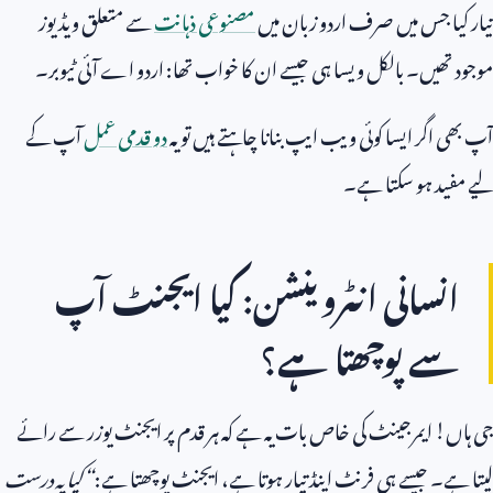
تیار کیا جس میں صرف اردو زبان میں
مصنوعی ذہانت
سے متعلق ویڈیوز
موجود تھیں۔ بالکل ویسا ہی جیسے ان کا خواب تھا: اردو اے آئی ٹیوبر۔
آپ بھی اگر ایسا کوئی ویب ایپ بنانا چاہتے ہیں تو یہ
دو قدمی عمل
آپ کے
لیے مفید ہو سکتا ہے۔
انسانی انٹروینشن: کیا ایجنٹ آپ
سے پوچھتا ہے؟
جی ہاں! ایمرجینٹ کی خاص بات یہ ہے کہ ہر قدم پر ایجنٹ یوزر سے رائے
لیتا ہے۔ جیسے ہی فرنٹ اینڈ تیار ہوتا ہے، ایجنٹ پوچھتا ہے:
“
کیا یہ درست