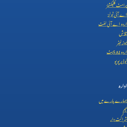
پرامٹ کلیکشنز
اے آئی ٹولز
اردو اے آئی لغت
تلاش
نیوز لیٹر
اردو
AI
چیٹ
کوڈ پریویو
ادارہ
ہمارے بارے میں
ٹیم
شراکت دار