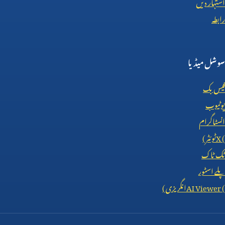
اشتہار دیں
رابطہ
سوشل میڈیا
فیس بک
یوٹیوب
انسٹاگرام
X (
ٹوئٹر)
ٹک ٹاک
پلے اسٹور
AI Viewer (
انگریزی)