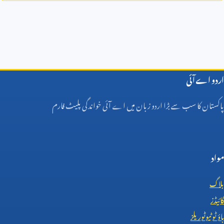
اردو اے آئی
پاکستان کا سب سے بڑا اردو زبان میں اے آئی خواندگی پلیٹ فارم
مواد
بلاگ
گائیڈز
ہاؤ ٹو ٹیوٹوریلز