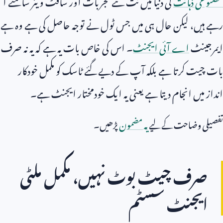
مصنوعی ذہانت
کی دنیا میں نت نئے تجربات اور سافٹ ویئر سامنے آ
رہے ہیں، لیکن حال ہی میں جس ٹول نے توجہ حاصل کی ہے وہ ہے
ایمرجینٹ
اے آئی ایجنٹ
۔ اس کی خاص بات یہ ہے کہ یہ نہ صرف
بات چیت کرتا ہے بلکہ آپ کے دیے گئے ٹاسک کو مکمل خودکار
انداز میں انجام دیتا ہے یعنی یہ ایک خودمختار ایجنٹ ہے۔
تفصیلی وضاحت کے لیے
یہ مضمون
پڑھیں۔
صرف چیٹ بوٹ نہیں، مکمل ملٹی
ایجنٹ سسٹم