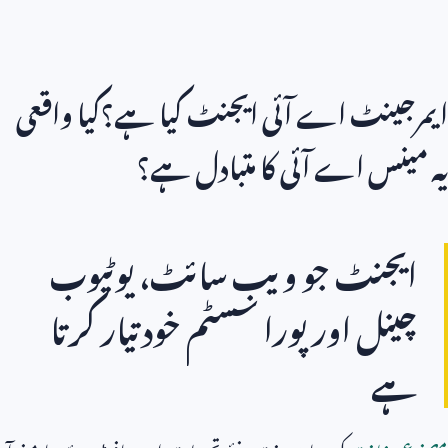
ایمرجینٹ اے آئی ایجنٹ کیا ہے؟کیا واقعی
یہ مینس اے آئی کا متبادل ہے؟
ایجنٹ جو ویب سائٹ، یوٹیوب
چینل اور پورا سسٹم خود تیار کرتا
ہے