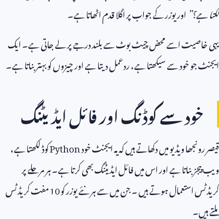
لگتا ہے
؟”
اور یوزر کے جواب پر اگلا قدم اٹھاتا ہے۔
یہی خاصیت اسے محض چیٹ بوٹ سے بلند درجے پر لے جاتی ہے۔ ایک
ایجنٹ جو خود سے سیکھتا ہے، ردعمل دیتا ہے اور چیزوں کو بہتر بناتا ہے۔
خود سے کوڈنگ اور فائل ایڈیٹنگ
قیصر رونجھا ویڈیو میں دکھاتے ہیں کہ یہ ایجنٹ خود
Python
کوڈ لکھتا ہے،
ویب پیجز بناتا ہے اور اس میں فائل ایڈیٹنگ بھی کرتا ہے۔ ہر مرحلے پر
کریڈٹس استعمال ہوتے ہیں ۔ جن میں سے ہر نئے یوزر کو
10
مفت کریڈٹس
ملتے ہیں۔