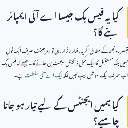
کیا یہ فیس بک جیسا اے آئی ایمپائر
بنے گا؟
قیصر رونجھا کے مطابق اگر یہ رفتار برقرار رہی تو ایمرجینٹ صرف ایک ٹول
نہیں بلکہ مستقبل کا ایک مکمل ڈیجیٹل ایجنٹ بن جائے گا۔ جیسے کہ فیس بک
اب صرف ایک سوشل ایپ نہیں بلکہ
ایک اے آئی سلطنت
ہے۔
کیا ہمیں ایجنٹس کے لیے تیار ہو جانا
چاہیے؟