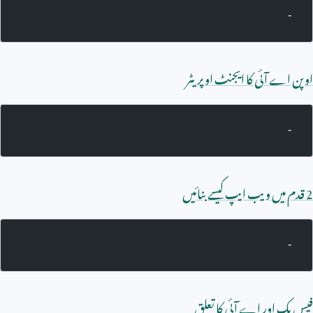
-
اوپن اے آئی کا ایجنٹ اوپریٹر
-
2
قدم میں ویب ایپ کیسے بنائیں
-
فیس بک اور اے آئی کا تعلق