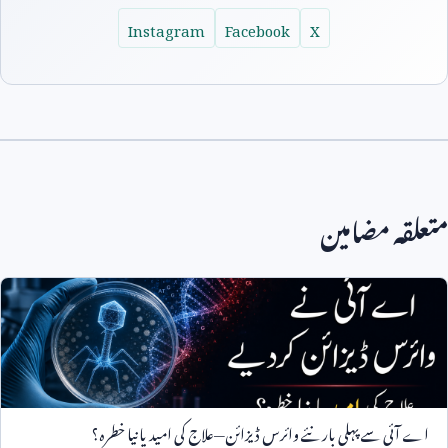
Instagram
Facebook
X
متعلقہ مضامین
اے آئی سے پہلی بار نئے وائرس ڈیزائن—علاج کی امید یا نیا خطرہ؟