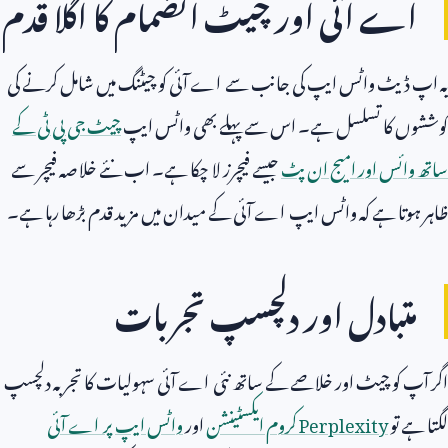
اے آئی اور چیٹ انضمام کا اگلا قدم
یہ اپ ڈیٹ واٹس ایپ کی جانب سے اے آئی کو چیٹنگ میں شامل کرنے کی
کوششوں کا تسلسل ہے۔ اس سے پہلے بھی واٹس ایپ
چیٹ جی پی ٹی کے
ساتھ وائس اور امیج ان پٹ
جیسے فیچرز لا چکا ہے۔ اب نئے خلاصہ فیچر سے
ظاہر ہوتا ہے کہ واٹس ایپ اے آئی کے میدان میں مزید قدم بڑھا رہا ہے۔
متبادل اور دلچسپ تجربات
اگر آپ کو چیٹ اور خلاصے کے ساتھ نئی اے آئی سہولیات کا تجربہ دلچسپ
لگتا ہے تو
Perplexity
کروم ایکسٹینشن
اور
واٹس ایپ پر اے آئی