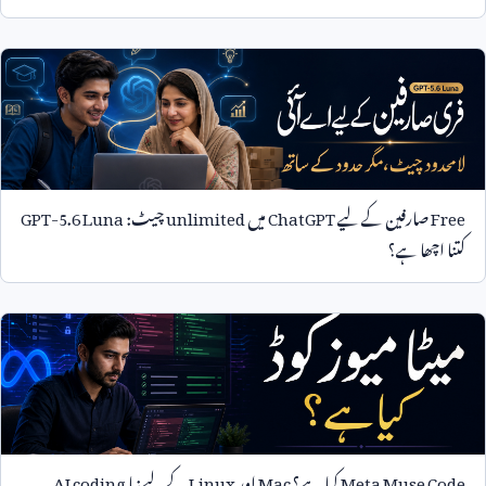
Free
صارفین کے لیے
ChatGPT
میں
unlimited
چیٹ:
GPT-5.6 Luna
کتنا اچھا ہے؟
Meta Muse Code
کیا ہے؟
Mac
اور
Linux
کے لیے نیا
AI coding