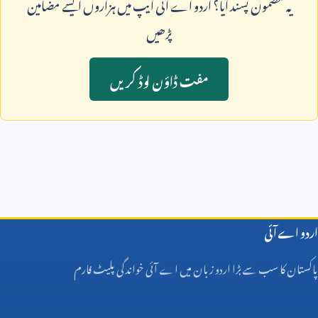
يہ مضمون پسند آيا؟ اردو اے آئی ايپ ميں ہزاروں ايسے مضامين
پڑھيں
مفت ڈاؤن لوڈ کريں
اردو اے آئی
پاکستان کا سب سے بڑا اردو زبان میں اے آئی خواندگی پلیٹ فارم