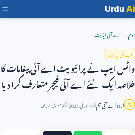
Urdu
Ai
ہوم
اے آئی اپڈیٹ
اے آئی اپڈیٹ
واٹس ایپ نے پرائیویٹ اے آئی پیغامات کا
خلاصہ ایک نئے اے آئی فیچر متعارف کرا دیا
اردو اے آئی ٹیم
1
جولائی،
2025
3 منٹ مطالعہ