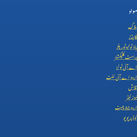
مواد
بلاگ
گائیڈز
ہاؤ ٹو ٹیوٹوریلز
پرامٹ کلیکشنز
اے آئی ٹولز
اردو اے آئی لغت
تلاش
نیوز لیٹر
اردو
AI
چیٹ
کوڈ پریویو