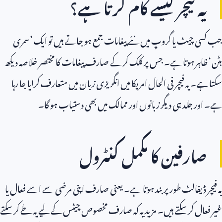
یہ فیچر کیسے کام کرتا ہے؟
جب کسی چیٹ یا گروپ میں نئے پیغامات جمع ہو جاتے ہیں تو ایک ’سمری
بٹن‘ ظاہر ہوتا ہے۔ جس پر کلک کر کے صارف پیغامات کا مختصر خلاصہ دیکھ
سکتا ہے۔ یہ فیچر فی الحال امریکا میں انگریزی زبان میں متعارف کرایا جا رہا
ہے۔ اور جلد ہی دیگر زبانوں اور ممالک میں بھی دستیاب ہو گا۔
صارفین کا مکمل کنٹرول
یہ فیچر ڈیفالٹ طور پر بند ہوتا ہے۔ یعنی صارف اپنی مرضی سے اسے فعال یا
غیر فعال کر سکتے ہیں۔ مزید یہ کہ صارف مخصوص چیٹس کے لیے یہ طے کر سکتے