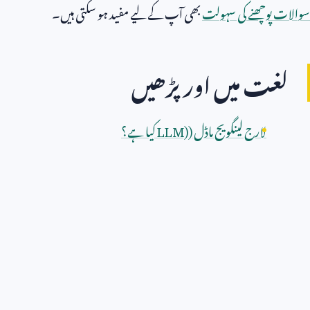
سوالات پوچھنے کی سہولت
بھی آپ کے لیے مفید ہو سکتی ہیں۔
لغت میں اور پڑھیں
لارج لینگویج ماڈل (
LLM)
کیا ہے؟