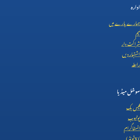
ادارہ
ہمارے بارے میں
ٹیم
شراکت دار
اشتہار دیں
رابطہ
سوشل میڈیا
فیس بک
یوٹیوب
انسٹاگرام
X (
ٹوئٹر)