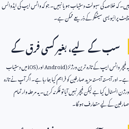
ہیں۔ کہ خلاصہ کی سہولت دستیاب ہو یا نہیں۔ جو کہ واٹس ایپ کی ایڈوانس
چیٹ پرائیویسی سیٹنگز کے ذریعے ممکن ہے۔
سب کے لیے، بغیر کسی فرق کے
یہ فیچر واٹس ایپ کے تازہ ترین ورژنز (
Android
اور
iOS)
میں دستیاب
ہے۔ اور آہستہ آہستہ مزید صارفین کو فراہم کیا جا رہا ہے۔ اگر آپ نے تازہ
ورژن انسٹال کیا ہے لیکن فیچر نہیں آیا تو فکر نہ کریں۔ یہ مرحلہ وار تمام
صارفین کے لیے متعارف ہو گا۔