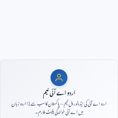
اردو اے آئی ٹیم
اردو اے آئی کی ایڈیٹوریل ٹیم — پاکستان کا سب سے بڑا اردو زبان
میں اے آئی خواندگی پلیٹ فارم۔