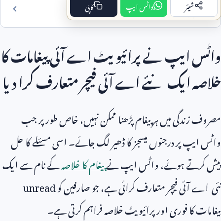
شیئر
واٹس ایپ
کاپی
فہرست مضمون
واٹس ایپ نے پرائیویٹ اے آئی پیغامات کا
خلاصہ ایک نئے اے آئی فیچر متعارف کرا دیا
مصروف زندگی میں ہر پیغام پڑھنا ممکن نہیں، خاص طور پر جب
واٹس ایپ پر درجنوں میسجز کا ڈھیر لگ جائے۔ اسی مسئلے کا حل
پیش کرتے ہوئے، واٹس ایپ نے
پیغام کا خلاصہ
کے نام سے ایک
نئی اے آئی فیچر متعارف کرائی ہے، جو صارفین کو
unread
پیغامات کا فوری اور پرائیویٹ خلاصہ فراہم کرتی ہے۔