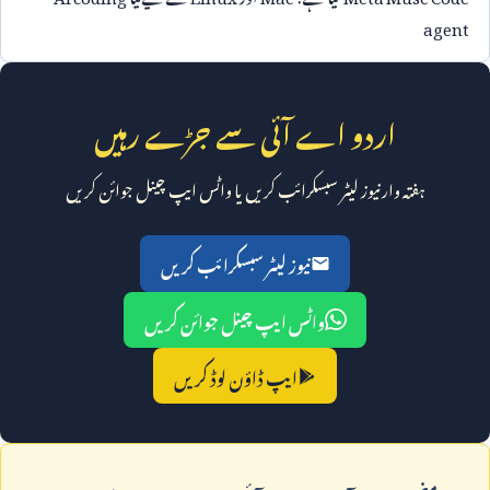
agent
اردو اے آئی سے جڑے رہیں
ہفتہ وار نیوز لیٹر سبسکرائب کریں یا واٹس ایپ چینل جوائن کریں
نیوز لیٹر سبسکرائب کریں
واٹس ایپ چینل جوائن کریں
ایپ ڈاؤن لوڈ کریں