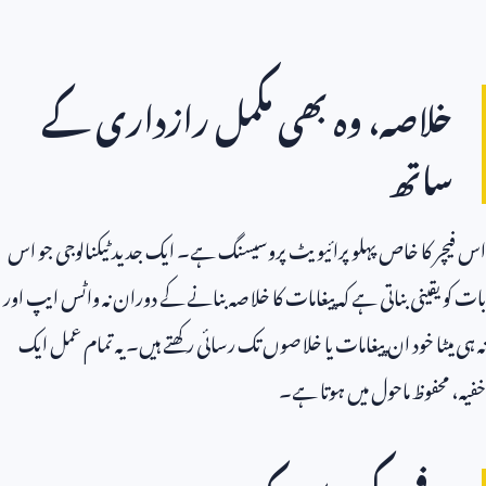
خلاصہ، وہ بھی مکمل رازداری کے
ساتھ
اس فیچر کا خاص پہلو پرائیویٹ پروسیسنگ ہے۔ ایک جدید ٹیکنالوجی جو اس
بات کو یقینی بناتی ہے کہ پیغامات کا خلاصہ بنانے کے دوران نہ واٹس ایپ اور
نہ ہی میٹا خود ان پیغامات یا خلاصوں تک رسائی رکھتے ہیں۔ یہ تمام عمل ایک
خفیہ، محفوظ ماحول میں ہوتا ہے۔