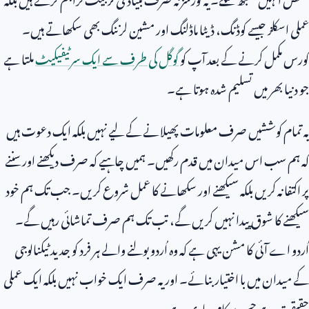
عملی اسکلز جیسے کوڈنگ، ڈیٹا ماڈلنگ اور مشین لرننگ بھی سکھاتے ہیں۔
کورس مکمل کرنے کے بعد آپ کو
گوگل کی طرف سے ایک سرٹیفیکیٹ
ملتا ہے
جو دنیا بھر میں تسلیم شدہ ہوتا ہے۔
یہ تمام کوششیں صرف معلومات پھیلانے کے لیے نہیں بلکہ ایک دعوت ہیں
کہ ہم سب اس میدان میں قدم رکھیں۔ ہمیں چاہیے کہ صرف دیکھنے اور سننے
پر اکتفا نہ کریں بلکہ سیکھنے اور سکھانے کا عمل شروع کریں۔ جب تک ہم خود
سیکھنے کا شوق پیدا نہیں کریں گے، تب تک ہم صرف تماشائی رہیں گے۔
اُردو اے آئی کا مشن یہی ہے کہ وہ اُردو بولنے والے ہر فرد کو جدید ٹیکنالوجی
کے میدان میں با اختیار بنائے۔ اور یہ صرف ایک خواب نہیں بلکہ ایک عملی
حقیقت ہے جس پر کام جاری ہے۔