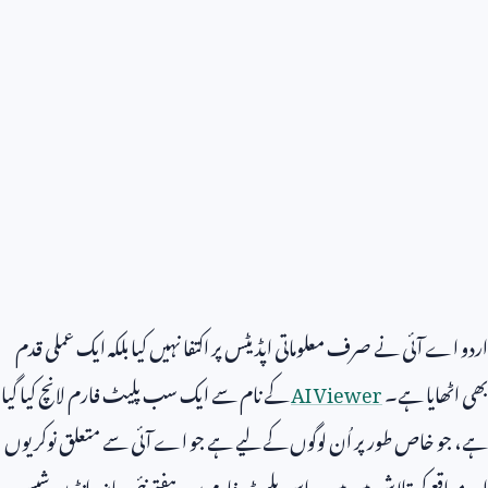
اردو اے آئی نے صرف معلوماتی اپڈیٹس پر اکتفا نہیں کیا بلکہ ایک عملی قدم
بھی اٹھایا ہے۔
AI Viewer
کے نام سے ایک سب پلیٹ فارم لانچ کیا گیا
ہے، جو خاص طور پر اُن لوگوں کے لیے ہے جو اے آئی سے متعلق نوکریوں
اور مواقع کی تلاش میں ہیں۔ اس پلیٹ فارم پر ہر ہفتے نئی جابز، انٹرن شپس