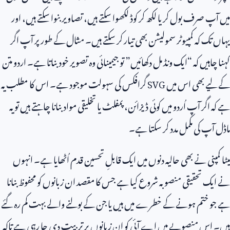
میں آپ صرف بول کر یا لکھ کر کوڈ لکھوا سکتے ہیں، تصاویر بنوا سکتے ہیں، اور
یہاں تک کہ کمپیوٹر سمولیشن بھی تیار کر سکتے ہیں۔ مثال کے طور پر آپ اگر
کہنا چاہیں کہ “ایک ونڈ مل دکھائیں” تو جیمینائی وہ تصویر خود بناتا ہے۔ اردو متن
کے لیے بھی اس میں
SVG
گرافکس کی سہولت موجود ہے۔ اس کا مطلب یہ
ہے کہ اگر آپ اُردو میں کوئی ڈیزائن، پمفلٹ یا تخلیقی مواد بنانا چاہتے ہیں تو یہ
ماڈل آپ کی مکمل مدد کر سکتا ہے۔
میٹا کمپنی نے بھی حالیہ دنوں میں ایک قابلِ تحسین قدم اُٹھایا ہے۔ انہوں
نے ایک تحقیقی منصوبہ شروع کیا ہے جس کا مقصد ان زبانوں کو محفوظ بنانا
ہے جو ختم ہونے کے خطرے میں ہیں یا جن کے بولنے والے بہت کم رہ گئے
ہیں۔ اس منصوبے میں اے آئی کو ان زبانوں پر تربیت دی جا رہی ہے تاکہ