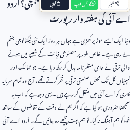
2025
میں مصنوعی ذہانت کہاں پہنچی؟ اُردو
شیئر
واٹس ایپ
کاپی
اے آئی کی ہفتہ وار رپورٹ
دنیا ایک ایسے موڑ پر کھڑی ہے جہاں ہر روز ایک نئی ٹیکنالوجی جنم
لے رہی ہے۔ خاص طور پر مصنوعی ذہانت کے شعبے میں ہونے
والی ترقی نے عالمی منظرنامہ بدل کر رکھ دیا ہے۔ جو ممالک اور
کمپنیاں کل تک محض صنعتی ترقی پر فخر کرتے تھے، آج وہ تمام سرمایہ
کاری کو اے آئی میں منتقل کر رہے ہیں۔ یہی وجہ ہے کہ اب یہ
سمجھنا ضروری ہو گیا ہے کہ اگر ہم نے وقت کے تقاضوں کے ساتھ
خود کو ہم آہنگ نہ کیا، تو ہم بہت پیچھے رہ جائیں گے۔ اُردو اے آئی