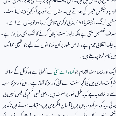
اور پروجیکٹس شیئر کیے جاتے ہیں۔ مثال کے طور پر اگر کوئی ڈیٹا اینالسٹ،
مشین لرننگ انجینئر یا
AI
ٹرینر کی نوکری تلاش کر رہا ہو تو یہاں سے اُسے نہ
صرف تفصیل ملتی ہے بلکہ براہِ راست اپلائی کرنے کا لنک بھی دیا جاتا ہے۔
یہ ایک انقلابی قدم ہے، خاص طور پر اُن نوجوانوں کے لیے جو خلیجی ممالک
میں کام کرنا چاہتے ہیں۔
ایک اور زبردست اقدام جو
اُردو اے آئی
نے اُٹھایا ہے وہ گوگل کے ساتھ
شراکت داری میں کیا گیا مفت اے آئی کورسز کا آغاز ہے۔ ان کورسز کا سب
سے بڑا فائدہ یہ ہے کہ یہ مکمل طور پر مفت ہیں، یعنی کسی قسم کی فیس نہیں لی
جاتی۔ یہ کورسز اُردو زبان میں یا آسان انگریزی میں دستیاب ہوتے ہیں تاکہ ہر
شخص اُنہیں سمجھ سکے۔ یہ کورسز نہ صرف بنیادی تربیت فراہم کرتے ہیں بلکہ