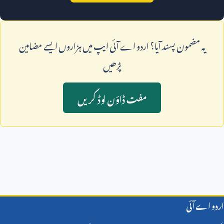
يہ مضمون پسند آيا؟ اردو اے آئی ايپ ميں ہزاروں ايسے مضامين
پڑھيں
مفت ڈاؤن لوڈ کريں
اردو اے آئی