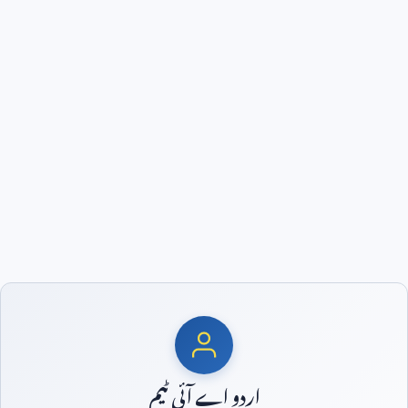
اردو اے آئی ٹیم