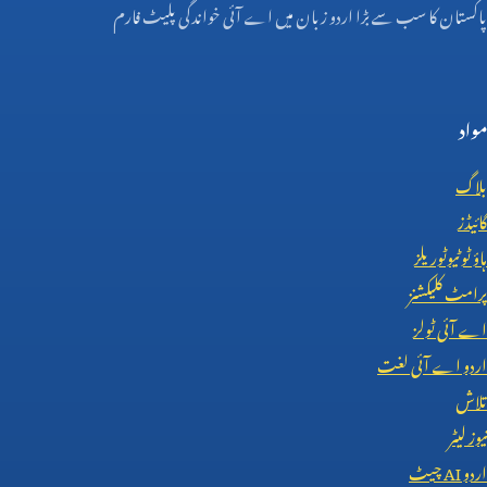
پاکستان کا سب سے بڑا اردو زبان میں اے آئی خواندگی پلیٹ فارم
مواد
بلاگ
گائیڈز
ہاؤ ٹو ٹیوٹوریلز
پرامٹ کلیکشنز
اے آئی ٹولز
اردو اے آئی لغت
تلاش
نیوز لیٹر
اردو
AI
چیٹ