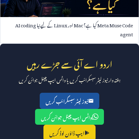
Meta Muse Code
کیا ہے؟
Mac
اور
Linux
کے لیے نیا
AI coding
agent
اردو اے آئی سے جڑے رہیں
ہفتہ وار نیوز لیٹر سبسکرائب کریں یا واٹس ایپ چینل جوائن کریں
نیوز لیٹر سبسکرائب کریں
واٹس ایپ چینل جوائن کریں
ایپ ڈاؤن لوڈ کریں