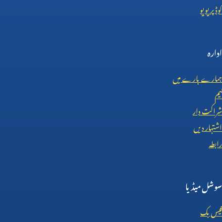
کوڈ پریویو
ادارہ
ہمارے بارے میں
ٹیم
شراکت دار
اشتہار دیں
رابطہ
سوشل میڈیا
فیس بک