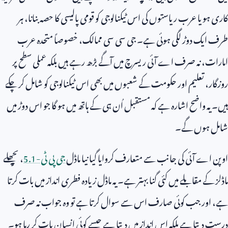
کاری ہو یا عرب ریاستوں کی اس ٹیکنالوجی کو قومی پالیسی کا حصہ بنانا، ہر
طرف ایک دوڑ لگی ہوئی ہے۔ جی سی سی ممالک، خصوصاً متحدہ عرب
امارات، نہ صرف اے آئی ریسرچ میں آگے بڑھ رہے ہیں بلکہ عملی سطح پر
روزگار، تعلیم اور حکومت کے شعبوں میں بھی اس ٹیکنالوجی کو شامل کر چکے
ہیں۔ یہ واضح اشارہ ہے کہ مستقبل اُن ہی کے ہاتھ میں ہو گا جو اس دوڑ میں
شامل ہوں گے۔
اوپن اے آئی کی جانب سے متعارف کروایا گیا نیا ماڈل
جی پی ٹی-
5.1
، پچھلے
ماڈلز کے مقابلے میں کئی گنا بہتر ہے۔ یہ ماڈل زیادہ فطری انداز میں بات کرتا
ہے، اور جب کوئی صارف اس سے سوال کرتا ہے تو وہ جواب نہ صرف
درست دیتا ہے بلکہ اس انداز میں دیتا ہے جیسے کوئی انسان بات کر رہا ہو۔