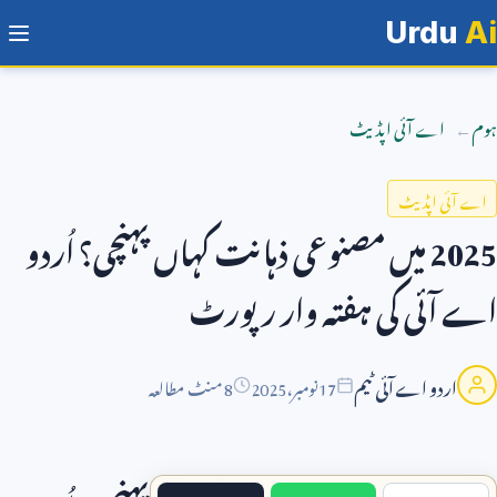
Urdu
Ai
ہوم
اے آئی اپڈیٹ
اے آئی اپڈیٹ
2025
میں مصنوعی ذہانت کہاں پہنچی؟ اُردو
اے آئی کی ہفتہ وار رپورٹ
اردو اے آئی ٹیم
17
نومبر،
2025
8 منٹ مطالعہ