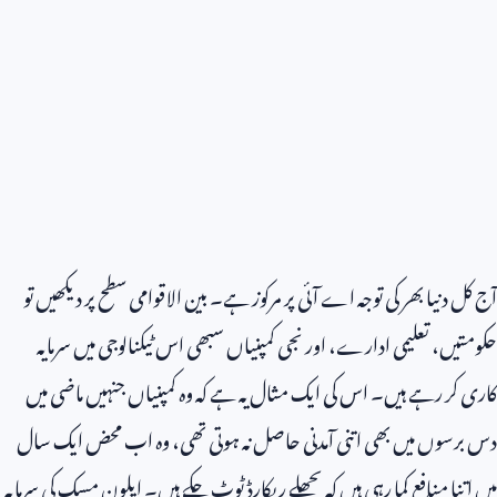
آج کل دنیا بھر کی توجہ اے آئی پر مرکوز ہے۔ بین الاقوامی سطح پر دیکھیں تو
حکومتیں، تعلیمی ادارے، اور نجی کمپنیاں سبھی اس ٹیکنالوجی میں سرمایہ
کاری کر رہے ہیں۔ اس کی ایک مثال یہ ہے کہ وہ کمپنیاں جنہیں ماضی میں
دس برسوں میں بھی اتنی آمدنی حاصل نہ ہوتی تھی، وہ اب محض ایک سال
میں اتنا منافع کما رہی ہیں کہ پچھلے ریکارڈ ٹوٹ چکے ہیں۔ ایلون مسک کی سرمایہ