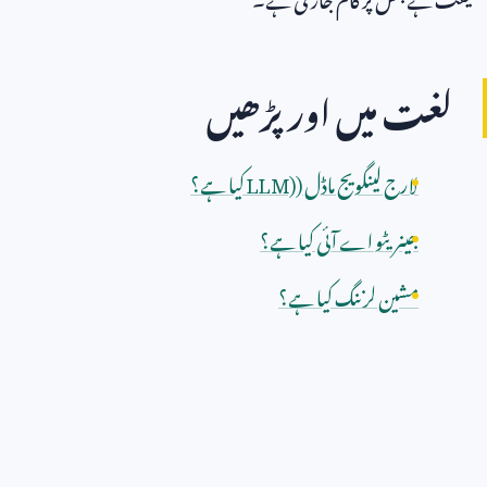
لغت میں اور پڑھیں
لارج لینگویج ماڈل (
LLM)
کیا ہے؟
جینریٹو اے آئی کیا ہے؟
مشین لرننگ کیا ہے؟