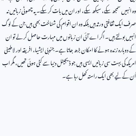
وہ انہیں سمجھ سکے، سیکھ سکے، اور ان میں بات کر سکے۔ یہ چھوٹی زبانیں نہ
صرف ایک ثقافتی ورثہ ہیں بلکہ وہ ان اقوام کی شناخت بھی ہیں جن کے لوگ
انہیں بولتے ہیں۔ اگر اے آئی ان زبانوں میں مہارت حاصل کر لے تو ان
کے دوبارہ زندہ ہونے کا امکان بڑھ جاتا ہے۔ جنوبی ایشیا، افریقہ اور لاطینی
امریکہ کی بہت سی زبانیں ایسی ہیں جو ڈیجیٹل دنیا سے کٹی ہوئی تھیں، مگر اب
اُن کے لیے بھی ایک راستہ کھل رہا ہے۔