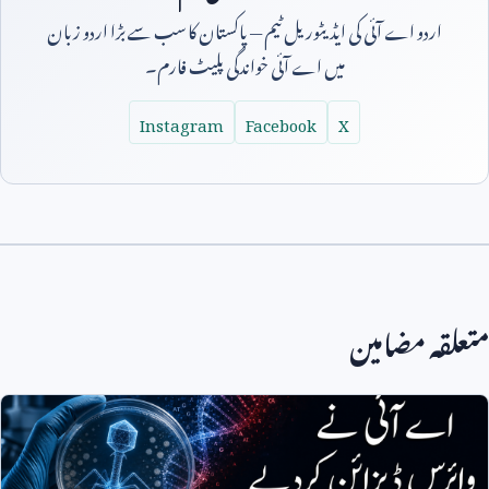
اردو اے آئی کی ایڈیٹوریل ٹیم — پاکستان کا سب سے بڑا اردو زبان
میں اے آئی خواندگی پلیٹ فارم۔
Instagram
Facebook
X
متعلقہ مضامین