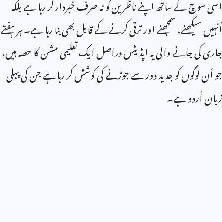
اسی سوچ کے ساتھ اپنے ناظرین کو نہ صرف خبردار کر رہا ہے بلکہ
اُنہیں سیکھنے، سمجھنے اور ترقی کرنے کے قابل بھی بنا رہا ہے۔ ہر ہفتے
جاری کی جانے والی یہ اپڈیٹس دراصل ایک تعلیمی مشن کا حصہ ہیں،
جو اُن لوگوں کو جدید دور سے جوڑنے کی کوشش کر رہا ہے جن کی پہلی
زبان اُردو ہے۔