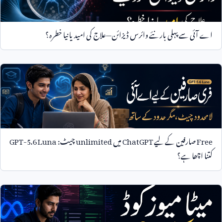
اے آئی سے پہلی بار نئے وائرس ڈیزائن—علاج کی امید یا نیا خطرہ؟
Free
صارفین کے لیے
ChatGPT
میں
unlimited
چیٹ:
GPT-5.6 Luna
کتنا اچھا ہے؟