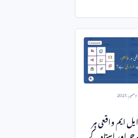
دسمبر،
2025
ایل ایم واقعی ہر
رچر اور استاد کے