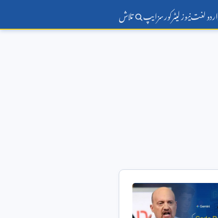
اردو لغت
نیوز لیٹر
کورسز
ایپ
تلاش