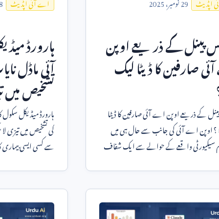
29
نومبر،
2025
8
ی اپڈیٹ
اے آئی اپڈیٹ
مکس پینل کے ذریعے اوپن
ہارورڈ میڈیک
ی صارفین کا ڈیٹا لیک
آئی ماڈل نایا
تشخیص میں تی
پینل کے ذریعے اوپن اے آئی صارفین کا ڈیٹا
ہارورڈ میڈیکل سکول کا
لیک ہوا ؟ اوپن اے آئی کی جانب سے حال ہی میں
 سیکیورٹی واقعے کے حوالے سے ایک شفاف
سے کسی ایسی بیماری کا
ی کیا گیا ہے،
آئے اور ن