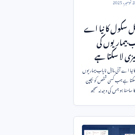
2
نومبر،
2025
ل سکول کا نیا اے
ب بیماریوں کی
زی لا سکتا ہے
 نیا اے آئی ماڈل نایاب بیماریوں
کی تشخیص میں تیزی لا سکتا ہے جب کسی شخص کو بچپن
 سامنا ہو جس کی وجہ نہ سمجھ