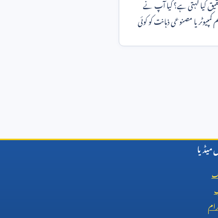
قیق کیا کہتی ہے؟ کیا آپ نے
 کمپیوٹر یا مصنوعی ذہانت کو کوئی
میڈیا
ک
ب
رام