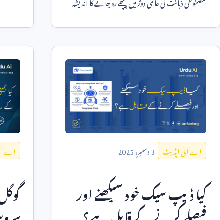
مصنوعی ذہانت کی عالمی دوڑ میں پیچھے رہ جانے کا اندیشہ
اب آسٹریل
3
دسمبر،
2025
اے آئی اپڈیٹ
اے آئ
کیا ڈیپ سیک خود سیکھنے اور
گوگل
فیصلے کرنے کے قابل ہے؟
سروس