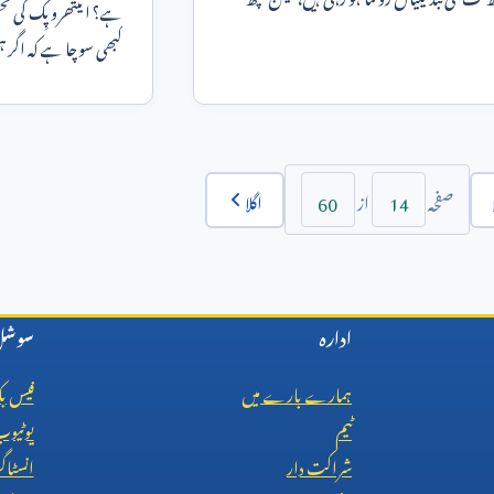
ہے؟ اینتھروپِک کی تح
 ایسی
کبھی سوچا ہے کہ اگر ہم
کام آسان ط
60
14
اگلا
صفحہ
از
ادارہ
سوشل 
ہمارے بارے میں
فیس ب
ٹیم
یوٹیو
شراکت دار
انسٹاگ