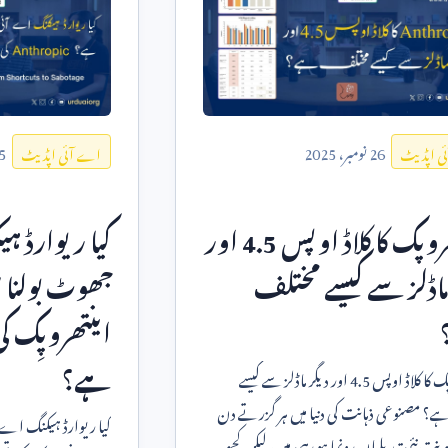
26
نومبر،
2025
5
ی اپڈیٹ
اے آئی اپڈیٹ
روپک کا کلاڈ اوپس
4.5
اور
کیا ریوارڈ ہ
ماڈلز سے کیسے مختلف
جھوٹ بولنا 
اینتھروپِک کی
ہے؟
ک کا کلاڈ اوپس
4.5
اور دیگر ماڈلز سے کیسے
ے؟ مصنوعی ذہانت کی دنیا میں ہر گزرتے دن
کیا ریوارڈ ہیکنگ اے 
نت نئی تبدیلیاں رونما ہو رہی ہیں، لیکن کچھ