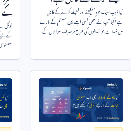
کے لی
کیا ڈیپ سیک خود سیکھنے اور فیصلے کرنے کے قابل
ہے؟ کیا آپ نے کبھی کسی ایسے ذہین سسٹم کے بارے
گوگل نے
میں سُنا ہے جو انسانوں کی طرح نہ صرف سوالوں کے
جواب دے بلکہ خود سوچ
مصنوعی 
کے حوال