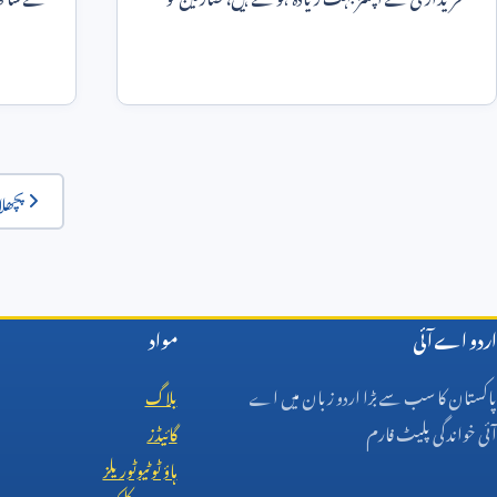
فیصلہ کرنے میں مشک
ایجادات
پچھلا
اردو اے آئی
مواد
پاکستان کا سب سے بڑا اردو زبان میں اے
بلاگ
آئی خواندگی پلیٹ فارم
گائیڈز
ہاؤ ٹو ٹیوٹوریلز