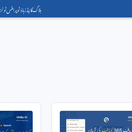
بلاگ
گائیڈز
ہاؤ ٹو
پرامٹس
ٹولز