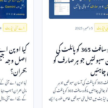
5
دسمبر،
2025
4
ی اپڈیٹ
اے آئی اپڈیٹ
روسافٹ
365
کوپائلٹ کی
کیا اوپن اے 
 سہولتیں جو ہر صارف کو
اصل وجہ جیمی
 چاہئیں
بحران؟
افٹ
365
کوپائلٹ کی آسان سہولتیں جو ہر
کیا اوپن اے آئی کے ک
نی چاہئیں مایکروسافٹ
365
کوپائلٹ کی
مالی بحران؟ 
 اپڈیٹ میں شامل نئی سہولتیں خاص طور پر ایسے
کے نئے اے آئی ماڈل 
 لیے بنا
جی پی