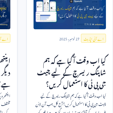
27
نومبر،
2025
اے آئی اپڈیٹ
اے آئ
کیا اب وقت آ گیا ہے کہ ہم
اینتھ
شاپنگ ریسرچ کے لیے چیٹ
دیگر 
جی پی ٹی کا استعمال کریں؟
ہے؟
کیا اب وقت آ گیا ہے کہ ہم شاپنگ ریسرچ کے لیے
اینتھروپ
چیٹ جی پی ٹی کا استعمال کریں؟ آج کل جب آن لائن
مختلف ہ
خریداری کے آپشنز بہت زیادہ ہو گئے ہیں، صارفین کو
کے ساتھ 