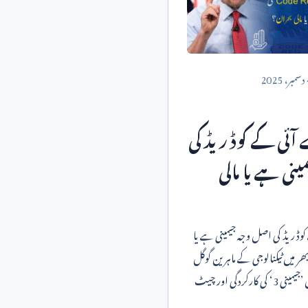
دسمبر،
2025
آئی کے کوڈ ریڈ کی
نی ہے یا مالی
وڈ ریڈ کی اصل وجہ جیمینی ہے یا
جب دنیا بھر میں ٹیکنالوجی کے ماہرین گوگل
’جیمینی
3
‘ کی کارکردگی اور چیٹ