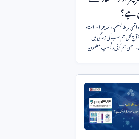
 ہے؟
قعی ہر طالبعلم، ریسرچر اور استاد
کے لیے ضروری ہے؟ آج کل ہم سب کی زندگی میں
ے۔ کبھی ہم کوئی دلچسپ مضمون