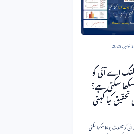
2
نومبر،
2025
یکنگ اے آئی کو
سکھا سکتی ہے؟
 تحقیق کیا کہتی
آئی کو جھوٹ بولنا سکھا سکتی