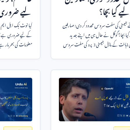
ے کیا بچا؟
لیے ضروری
 جیمنی کی مفت سروس محدود کر دی: صارفین
کیا نوٹ بُک ایل ایم وا
کے لیے کیا بچا؟ گوگل نے حال ہی میں اپنے جدید
ذہانت کے ماڈل جیمنی
3
پرو کی مفت سروس
معلومات کی بھرمار ہ
ے سے اہم تبدیلی
پڑھتے ہیں، تو ف