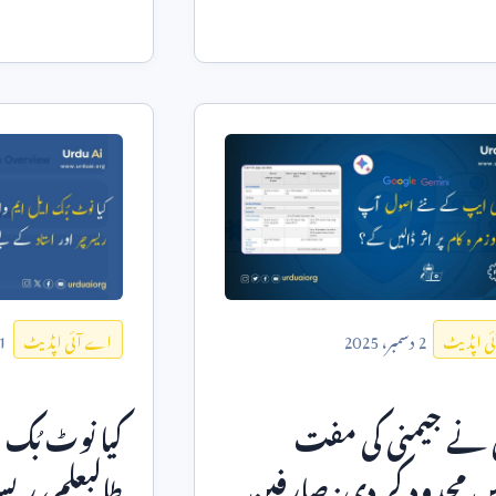
2
دسمبر،
2025
1
ی اپڈیٹ
اے آئی اپڈیٹ
 نے جیمنی کی مفت
کیا نوٹ بُک 
 محدود کر دی: صارفین
طالبعلم، ریس