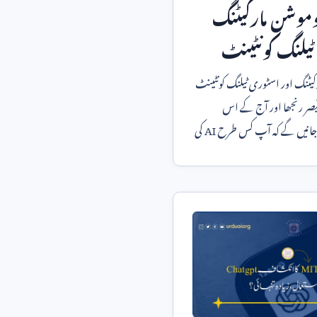
وموشن مارکیٹنگ
ٹیلنگ کونٹینٹ
رکیٹنگ اور اسٹوری ٹیلنگ کونٹینٹ
قیصر رنجھا اور آج کے اس
 جانیں گے کہ آپ کس طرح
AI
کی