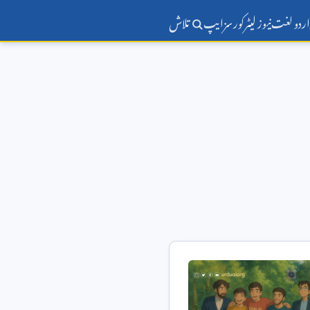
اردو لغت
نیوز لیٹر
کورسز
ایپ
تلاش