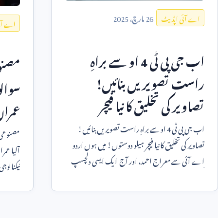
26
مارچ،
2025
اے آئی اپڈیٹ
اے آئ
اب جی پی ٹی
4
او سے براہِ
مصنو
راست تصویریں بنائیں!
سوالو
تصاویر کی تخلیق کا نیا فیچر
عمرا
اب جی پی ٹی
4
او سے براہِ راست تصویریں بنائیں!
مصنوعی ذ
تصاویر کی تخلیق کا نیا فیچر ہیلو دوستوں! میں ہوں اردو
اے آئی سے معراج احمد، اور آج ایک ایسی دلچسپ
ٹیکنالوج
تکنیکی دنیا می
روزمرہ ز