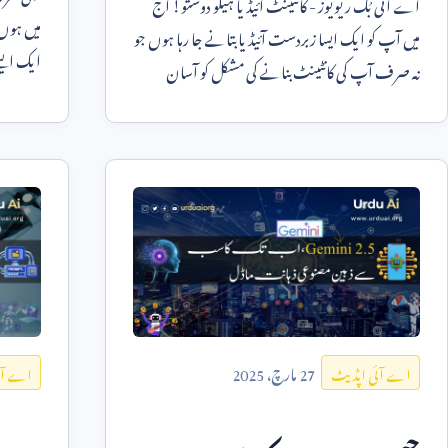
اے آئی بُک ریویوز - کانٹینٹ آئیڈیا ہیلو دوستو! آج
میں ہوں
میں آپ کو ایک ایسا زبردست آئیڈیا بتانے جا رہا ہوں جو
ایک ایسے
نہ صرف آپ کی کانٹینٹ بنانے کی مشکل کو آسان
پر تیزی
کرے گا بلکہ آ
27
مارچ،
2025
اے آئی اپڈیٹ
اے آئ