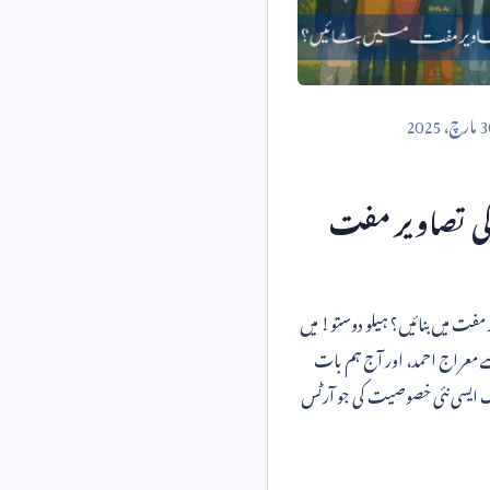
3
مارچ،
2025
 کی تصاویر مفت
گبلی اسٹائل کی تصاویر مفت میں بنائیں؟ ہیلو دوستو! میں
 معراج احمد، اور آج ہم بات
ک ایسی نئی خصوصیت کی جو آرٹس