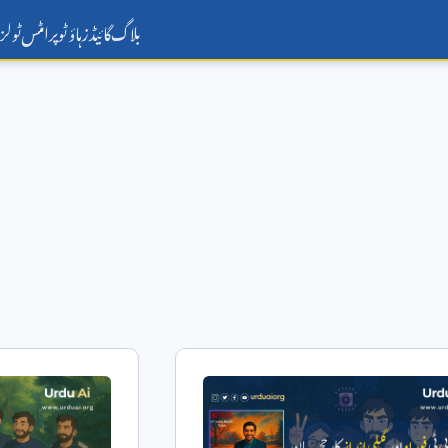
بلاگ
گائیڈز
ہاؤ ٹو
پرامٹس
ٹولز