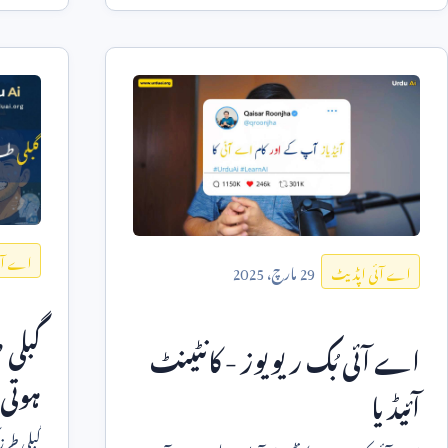
اے آئ
29
مارچ،
2025
اے آئی اپڈیٹ
گبلی 
اے آئی بُک ریویوز - کانٹینٹ
ہوتی 
آئیڈیا