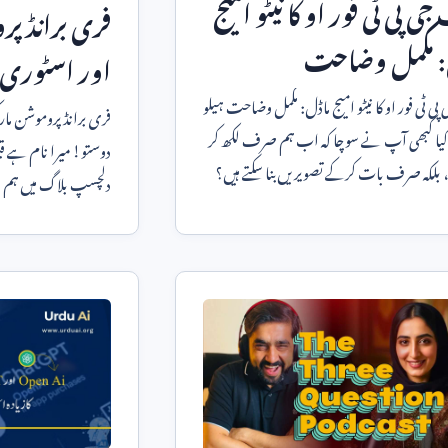
ی پی ٹی فور او کا نیٹو امیج
فری برانڈ پر
: مکمل وضاحت
اور اسٹوری 
چیٹ جی پی ٹی فور او کا نیٹو امیج ماڈل: مکمل وضاحت ہیلو
فری برانڈ پروموشن ما
کیا کبھی آپ نے سوچا کہ اب ہم صرف لکھ کر
دوستو! میرا نام ہے 
 بلکہ صرف بات کرکے تصویریں بنا سکتے ہیں؟
دلچسپ بلاگ میں ہم
مدد سے اپنے برانڈ