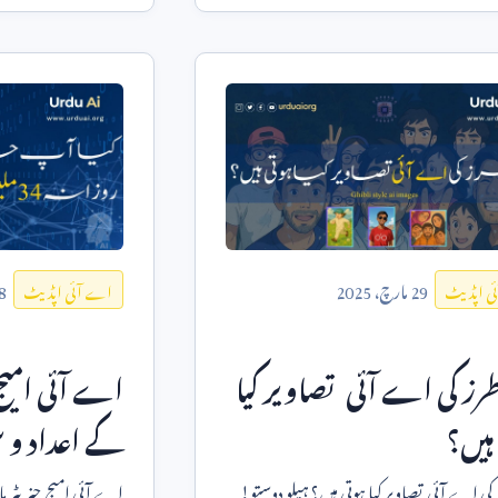
29
مارچ،
2025
8
ی اپڈیٹ
اے آئی اپڈیٹ
طرز کی اے آئی تصاویر کیا
اے آئی امیج
ہیں؟
کے اعداد و ش
گبلی طرز کی اے آئی تصاویر کیا ہوتی ہیں؟ ہیلو دوستو!
اے آئی امیج جنریٹر م