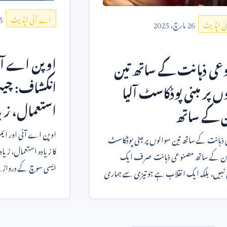
5
اے آئی اپڈیٹ
26
مارچ،
2025
ی اپڈیٹ
اوپن اے آئی 
عی ذہانت کے ساتھ تین
انکشاف: چیٹ 
ں پر مبنی پوڈکاسٹ آلیا
استعمال، زیاد
ن کے ساتھ
اوپن اے آئی اور ایم 
ہانت کے ساتھ تین سوالوں پر مبنی پوڈکاسٹ
آلیا عمران کے ساتھ مصنوعی ذہانت صرف ایک
ایسی سوچ کے دروازے
ی نہیں، بلکہ ایک انقلاب ہے جو تیزی سے ہماری
پر شاید
ندگی کا حص