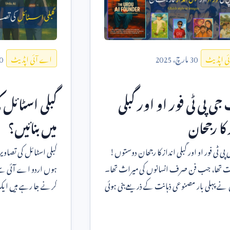
30
مارچ،
2025
0
ی اپڈیٹ
اے آئی اپڈیٹ
ی پی ٹی فور او اور گبلی
گبلی اسٹائل
 کا رجحان
میں بنائیں؟
چیٹ جی پی ٹی فور او اور گبلی انداز کا رجحان دوستوں!
 تھا، جب فن صرف انسانوں کی میراث تھا۔
ہوں اردو اے آئی سے
ے پہلی بار مصنوعی ذہانت کے ذریعے بنی ہوئی
کرنے جا رہے ہیں ای
ز
اور مصنوعی ذہ