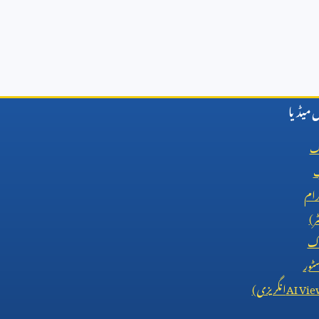
میڈیا
ک
ب
رام
ٹر)
اک
ٹور
AI Vie
انگریزی)