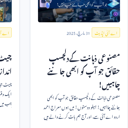
31
مارچ،
2025
اے آئی اپڈیٹ
اے آئ
مصنوعی ذہانت کےدلچسپ
چیٹ ج
حقائق جو آپ کو ابھی جاننے
انداز
چاہییں!
ایک وقت
مصنوعی ذہانت کے دلچسپ حقائق جو آپ کو ابھی
جب میں ن
جاننے چاہییں! ہیلو دوستوں! میں ہوں معراج احمد
'گبلی' طر
اردو اے آئی سے، اور آج ہم بات کرنے والے ہیں
ایک ایسے موضوع پر جو ہر طرف