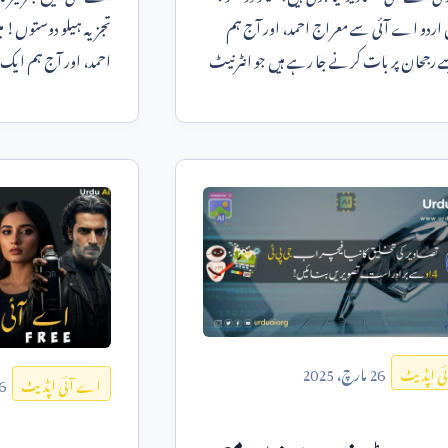
 اردو اے آئی سے معراج احمد، اور آج ہم
تجزیہ ہیلو دوستو
 رجحان پر بات کرنے جا رہے ہیں جو انٹرنیٹ
احمد، اور آج ہم ایک
 سے پ
نہ صرف ٹیکنالوج
26
مارچ،
2025
ی اپڈیٹ
6
اے آئی اپڈیٹ