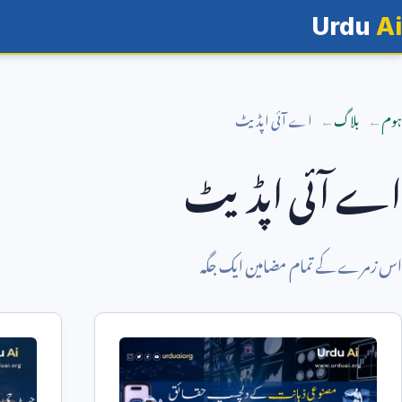
Urdu
Ai
ہوم
بلاگ
اے آئی اپڈیٹ
اے آئی اپڈیٹ
اس زمرے کے تمام مضامین ایک جگہ