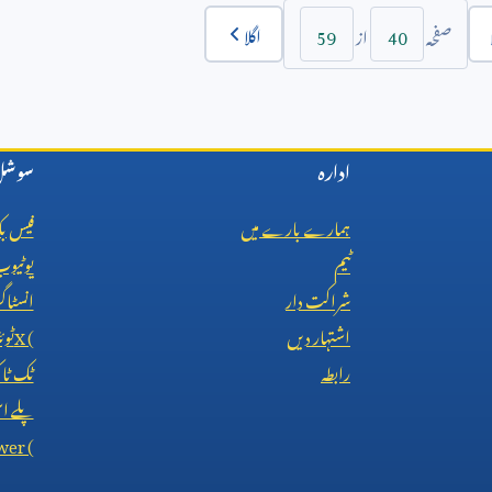
59
40
اگلا
صفحہ
از
ادارہ
سوشل 
ہمارے بارے میں
فیس ب
ٹیم
یوٹیو
شراکت دار
انسٹاگ
اشتہار دیں
X (
ٹوئ
رابطہ
ٹک ٹ
پلے اس
wer (