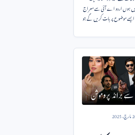
ں! میں ہوں اردو اے آئی سے معراج
 ایسے موضوع پر بات کریں گے جو
2
مارچ،
2025