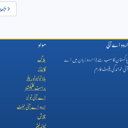
پچھلا
اردو اے آئی
مواد
پاکستان کا سب سے بڑا اردو زبان میں اے
بلاگ
آئی خواندگی پلیٹ فارم
گائیڈز
ہاؤ ٹو ٹیوٹوریلز
پرامٹ کلیکشنز
اے آئی ٹولز
اردو اے آئی لغت
تلاش
نیوز لیٹر