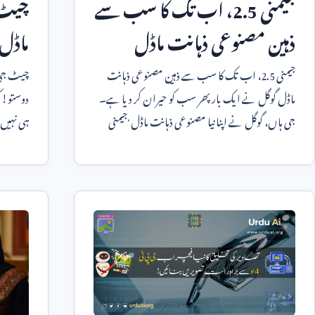
جیمنی
2.5
، اب تک کا سب سے
چیٹ ج
ذہین مصنوعی ذہانت ماڈل
ماڈل
جیمنی
2.5
، اب تک کا سب سے ذہین مصنوعی ذہانت
ماڈل گوگل نے ایک بار پھر سب کو حیران کر دیا ہے۔
دوستو! 
جی ہاں، گوگل نے اپنا نیا مصنوعی ذہانت ماڈل 'جیمنی
ہی نہیں،
2.5'
متعارف کروا
جی ہاں،