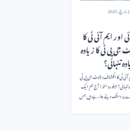
2
مارچ،
2025
اور ایم آئی ٹی کا
جی پی ٹی کا زیادہ
ہ تنہائی؟
آئی ٹی کا انکشاف: چیٹ جی پی ٹی
کا زیادہ استعمال، زیادہ تنہائی؟ ہیلو دوستو! آج ہم ایک
 پر دستک دینے جا رہے ہیں جس