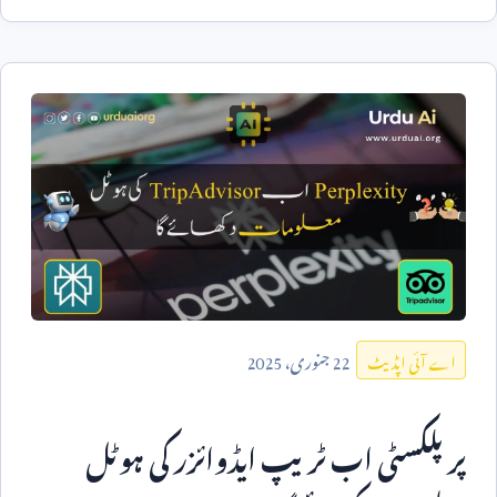
22
جنوری،
2025
اے آئی اپڈیٹ
پرپلکسٹی اب ٹریپ ایڈوائزر کی ہوٹل