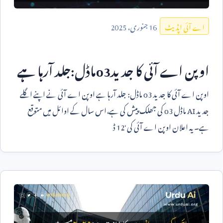
16
جنوری،
2025
اے آئی اپڈیٹ
اوپن اے آئی کا جدید
o3
ماڈل:جلد آرہا ہے
اوپن اے آئی کا جدید
o3
ماڈل: جلد آرہا ہے اوپن اے آئی نے اپنے اگلے
جدید
AI
ماڈل
o3
کی جھلک پیش کی ہے،اس سال کے اوائل میں متوقع
ہے۔ یہ اعلان اوپن اے آئی کی '
12
ڈ