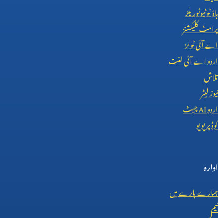
ہاؤ ٹو ٹیوٹوریلز
پرامٹ کلیکشنز
اے آئی ٹولز
اردو اے آئی لغت
تلاش
نیوز لیٹر
اردو
AI
چیٹ
کوڈ پریویو
ادارہ
ہمارے بارے میں
ٹیم