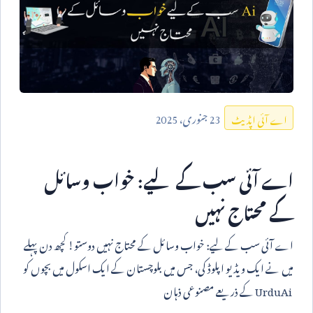
23
جنوری،
2025
اے آئی اپڈیٹ
اے آئی سب کے لیے: خواب وسائل
کے محتاج نہیں
اے آئی سب کے لیے: خواب وسائل کے محتاج نہیں دوستو! کچھ دن پہلے
میں نے ایک ویڈیو اپلوڈ کی، جس میں بلوچستان کے ایک اسکول میں بچوں کو
UrduAi
کے ذریعے مصنوعی ذہان