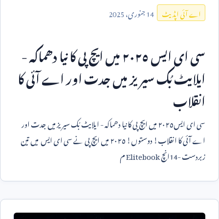
14
جنوری،
2025
اے آئی اپڈیٹ
سی ای ایس ٢٠٢٥ میں ایچ پی کا نیا دھماکہ -
ایلایٹ بُک سیریز میں جدت اور اے آئی کا
انقلاب
سی ای ایس٢٠٢٥ میں ایچ پی کا نیا دھماکہ - ایلایٹ بُک سیریز میں جدت اور
اے آئی کا انقلاب! دوستوں! ٢٠٢٥ میں ایچ پی نے سی ای ایس میں تین
زبردست
14-
انچ
Elitebook
م