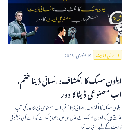
19
جنوری،
2025
اے آئی اپڈیٹ
ایلون مسک کا انکشاف: انسانی ڈیٹا ختم،
اب مصنوعی ڈیٹا کا دور
ایلون مسک کا انکشاف: انسانی ڈیٹا ختم، اب مصنوعی ڈیٹا کا دور کیا آپ
جانتے ہیں کہ ایلون مسک نے حال ہی میں دعویٰ کیا ہے کہ اے آئی ماڈلز کی
تربیت کے لیے دستیاب تما