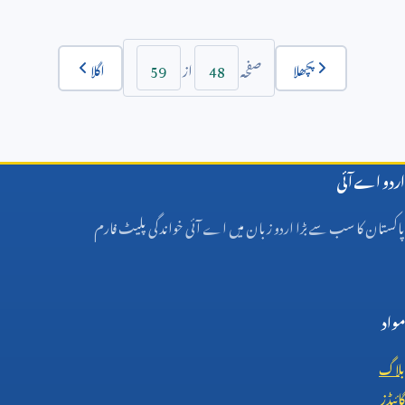
59
48
پچھلا
اگلا
صفحہ
از
اردو اے آئی
پاکستان کا سب سے بڑا اردو زبان میں اے آئی خواندگی پلیٹ فارم
مواد
بلاگ
گائیڈز