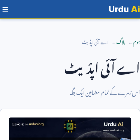
Urdu
Ai
ہوم
بلاگ
اے آئی اپڈیٹ
اے آئی اپڈیٹ
اس زمرے کے تمام مضامین ایک جگہ