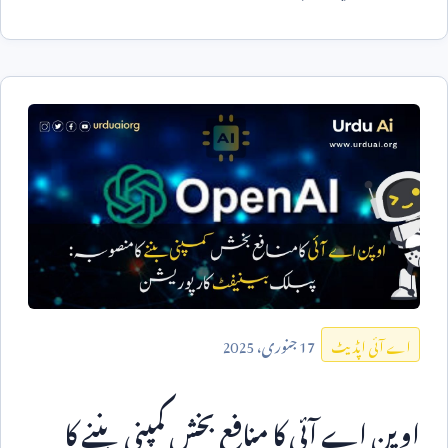
17
جنوری،
2025
اے آئی اپڈیٹ
اوپن اے آئی کا منافع بخش کمپنی بننے کا