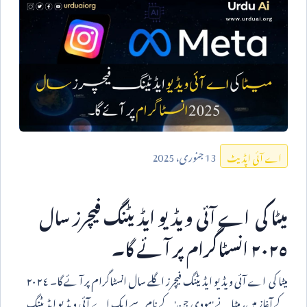
13
جنوری،
2025
اے آئی اپڈیٹ
میٹا کی اے آئی ویڈیو ایڈیٹنگ فیچرز سال
٢٠٢٥ انسٹاگرام پر آ ئے گا۔
میٹا کی اے آئی ویڈیو ایڈیٹنگ فیچرز اگلے سال انسٹاگرام پر آ ئے گا۔ ٢٠٢٤
کے آغاز میں، میٹا نے 'مووی جن' کے نام سے ایک اے آئی ویڈیو ایڈیٹنگ