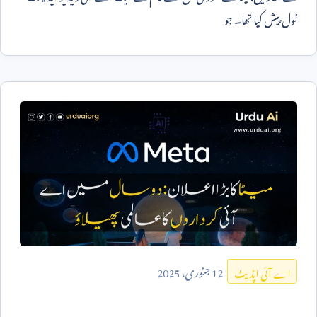
ٹول پیش کیا تھا۔ جو
12
جنوری،
2025
اے آئی اپڈیٹ