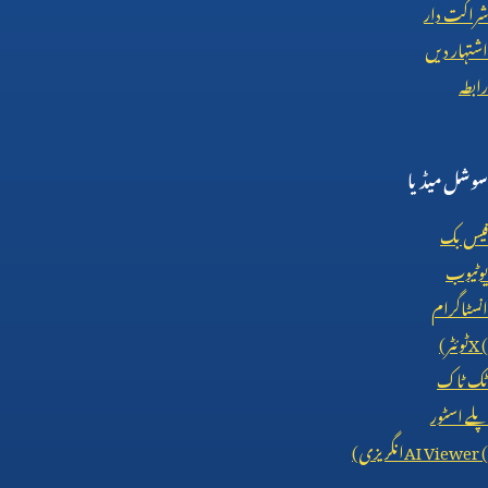
شراکت دار
اشتہار دیں
رابطہ
سوشل میڈیا
فیس بک
یوٹیوب
انسٹاگرام
X (
ٹوئٹر)
ٹک ٹاک
پلے اسٹور
AI Viewer (
انگریزی)