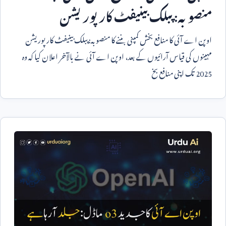
منصوبہ: پبلک بینیفٹ کارپوریشن
اوپن اے آئی کا منافع بخش کمپنی بننے کا منصوبہ: پبلک بینیفٹ کارپوریشن
مہینوں کی قیاس آرائیوں کے بعد، اوپن اے آئی نے بالآخر اعلان کیا کہ وہ
2025
تک اپنی منافع بخ