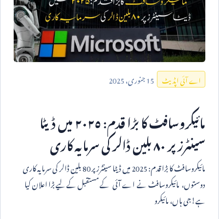
15
جنوری،
2025
اے آئی اپڈیٹ
مائیکروسافٹ کا بڑا قدم: ٢٠٢٥ میں ڈیٹا
سینٹرز پر ٨٠ بلین ڈالر کی سرمایہ کاری
مائیکروسافٹ کا بڑا قدم:
2025
میں ڈیٹا سینٹرز پر
80
بلین ڈالر کی سرمایہ کاری
دوستوں، مائیکروسافٹ نے اے آئی کے مستقبل کے لیے بڑا اعلان کیا
ہے!جی ہاں، مائیکرو