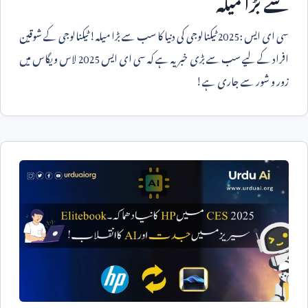
سے بڑا میلہ
سی ای ایس
2025:
ٹیکنالوجی کی دنیا کا سب سے بڑا میلہ! ٹیکنالوجی کے شوقین
افراد کے لیے سب سے بڑی خبر یہ ہے کہ سی ای ایس
2025
لاس ویگاس میں
زور و شور سے جاری ہے!