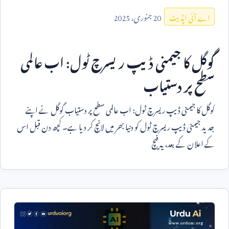
20
جنوری،
2025
اے آئی اپڈیٹ
گوگل کا جیمنی ڈیپ ریسرچ ٹول: اب عالمی
سطح پر دستیاب
گوگل کا جیمنی ڈیپ ریسرچ ٹول: اب عالمی سطح پر دستیاب گوگل نے اپنے
جدید جیمنی ڈیپ ریسرچ ٹول کو دنیا بھر میں لانچ کر دیا ہے۔ کچھ دن قبل اس
کے اعلان کے بعد، یہ فیچ