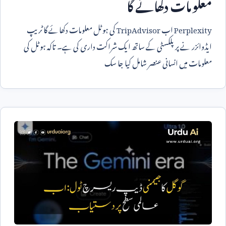
معلومات دکھائے گا
Perplexity
اب
TripAdvisor
کی ہوٹل معلومات دکھائے گا ٹریپ
ایڈوائزر نے پرپلکسٹی کے ساتھ ایک شراکت داری کی ہے۔ تاکہ ہوٹل کی
معلومات میں انسانی عنصر شامل کیا جا سک