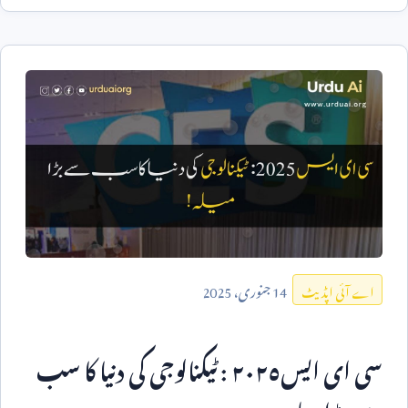
14
جنوری،
2025
اے آئی اپڈیٹ
سی ای ایس٢٠٢٥ : ٹیکنالوجی کی دنیا کا سب